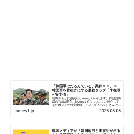
「韓国軍はたるんでいる」案件 × ２。⇒
韓国軍を骨抜きにする最強タッグ「李在明
+ 安圭伯」
弱将のもとに強兵なし――といわれます。韓国国防
部のTopは現在、Money1でもしつこくご紹介して
きたボンクラの安圭伯（アン・ギュベク）さんで
す。↑経済的無知蒙昧な李在明（イ・ジェミョン）
money1.jp
2026.08.08
さんと「韓国初の文官上がり」の国防部長官安圭伯
（アン...
韓国メディアが「韓国政府と李在明が吊る