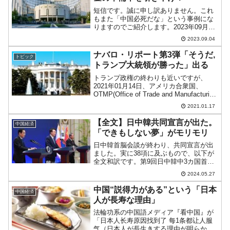
短信です。誠に申し訳ありません。これ
もまた「中国必死だな」という事例にな
りますのでご紹介します。2023年09月01
日、『中国人民銀行』は以下のような告
2023.09.04
知を出しました。↑Googleの自動翻訳な
ので日本語がヘンなところがありますが
ナバロ・リポート第3弾「そうだ,
トピック
ご寛恕くだ...
トランプ大統領が勝った」出る
トランプ政権の終わりも近いですが、
2021年01月14日、アメリカ合衆国、
OTMP(Office of Trade and Manufacturing
Policyの略：通商製造政策局)のピータ
2021.01.17
ー・ナバロ局長は、大統領選挙に不正が
あったとし...
【全文】日中韓共同宣言が出た。
中国経済
「できもしない夢」がモリモリ
日中韓首脳会談が終わり、共同宣言が出
ました。実に38項に及ぶもので、以下が
全文和訳です。第9回日中韓中3カ国首脳
会議共同宣言」発表2024.05.27-第9回日
2024.05.27
中韓日中3国首脳会議共同宣言1.尹錫悦
（ユン・ソギョル）大韓民国大統領、岸
中国“説得力がある”という「日本
中国経済
田文雄...
人が長寿な理由」
法輪功系の中国語メディア『看中国』が
「日本人长寿原因找到了 每1条都让人服
气（日本人が長生きする理由が明らか