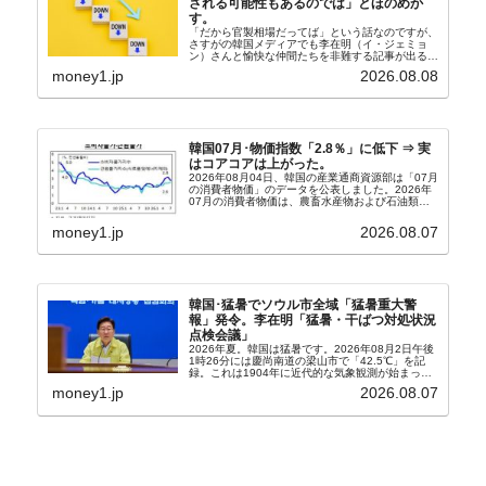
される可能性もあるのでは」とほのめか
す。
「だから官製相場だってば」という話なのですが、
さすがの韓国メディアでも李在明（イ・ジェミョ
ン）さんと愉快な仲間たちを非難する記事が出るよ
うになっています。もちろん株価の暴落についてで
money1.jp
2026.08.08
『朝鮮日報』に面白い記事が出ています。「東西南
北」というコ...
韓国07月･物価指数「2.8％」に低下 ⇒ 実
はコアコアは上がった。
2026年08月04日、韓国の産業通商資源部は「07月
の消費者物価」のデータを公表しました。2026年
07月の消費者物価は、農畜水産物および石油類の
上昇率が鈍化したことなどにより、前年同月比
2.8％上昇（06月は3.2％）となり、上昇率は前...
money1.jp
2026.08.07
韓国･猛暑でソウル市全域「猛暑重大警
報」発令。李在明「猛暑・干ばつ対処状況
点検会議」
2026年夏。韓国は猛暑です。2026年08月2日午後
1時26分には慶尚南道の梁山市で「42.5℃」を記
録。これは1904年に近代的な気象観測が始まって
以来の韓国史上最高気温です。08月04日には、ソ
money1.jp
2026.08.07
ウル市全域への「猛暑重大警報」が発令され...