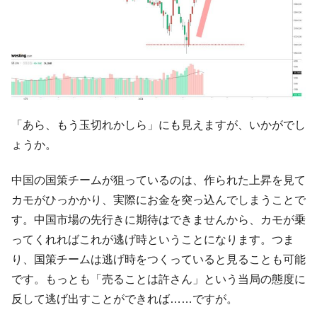
断
韓国･警察職員が「丸刈りになって抗議活
『Money1』
動」
中国だけが鉄鋼輸出を異常増加させる ⇒ 中
『Money1』
国の過剰生産が世界を蝕む。
韓国製造業「半導体絶好調」のウラで他業
『Money1』
「あら、もう玉切れかしら」にも見えますが、いかがでし
種は全般的「不調」⇒ PSIが示す現況は決して良くない。
ょうか。
【米韓激突案件】韓国消費者院が『クーパ
『Money1』
ン』1人当たり賠償10万ウォンを認定 ⇒ 総額3兆7,000億
中国の国策チームが狙っているのは、作られた上昇を見て
韓国で猛暑。南東部では干ばつ
『Money1』
カモがひっかかり、実際にお金を突っ込んでしまうことで
韓国型イージス搭載の次世代駆逐艦
『Money1』
す。中国市場の先行きに期待はできませんから、カモが乗
「KDDX」1番艦、2032年竣工と公示
ってくれればこれが逃げ時ということになります。つま
【対日本円】ウォン安が急進！ 日米の協調
『Money1』
り、国策チームは逃げ時をつくっていると見ることも可能
に韓国がいっちょがみしたのでは。
です。もっとも「売ることは許さん」という当局の態度に
韓国政府『BYD』車への補助金を全廃 ⇒ 実
『Money1』
反して逃げ出すことができれば……ですが。
は韓国で『BYD』車は売れている。6カ月で対前年同期比