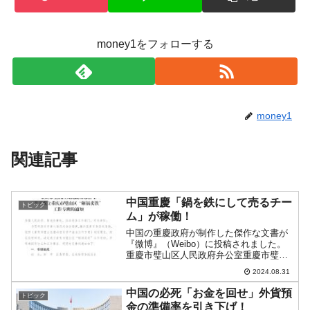
money1をフォローする
money1
関連記事
中国重慶「鍋を鉄にして売るチー
トピック
ム」が稼働！
中国の重慶政府が制作した傑作な文書が
『微博』（Weibo）に投稿されました。
重慶市璧山区人民政府弁公室重慶市璧山
区における「硬鍋売鉄」作業専班の設立
2024.08.31
に関する通知各町村人民政府、街道事務
所、区政府各作業部門、および関係機
中国の必死「お金を回せ」外貨預
トピック
関：重慶市委員会および...
金の準備率を引き下げ！