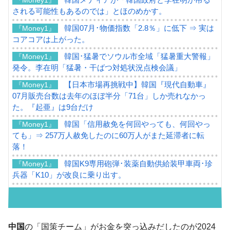
される可能性もあるのでは」とほのめかす。
韓国07月･物価指数「2.8％」に低下 ⇒ 実は
『Money1』
コアコアは上がった。
韓国･猛暑でソウル市全域「猛暑重大警報」
『Money1』
発令。李在明「猛暑・干ばつ対処状況点検会議」
【日本市場再挑戦中】韓国『現代自動車』
『Money1』
07月販売台数は去年のほぼ半分「71台」しか売れなかっ
た。『起亜』は9台だけ
韓国「信用赦免を何回やっても、何回やっ
『Money1』
ても」⇒ 257万人赦免したのに60万人がまた延滞者に転
落！
韓国K9専用砲弾･装薬自動供給装甲車両･珍
『Money1』
兵器「K10」が改良に乗り出す。
韓国「2026年07月の輸出入」絶好調。半導
『Money1』
体だけで410億ドル、輸出全体の41％もある
韓国･李在明「青年層の雇用状況が悪い。せ
『Money1』
中国
の「国策チーム」がお金を突っ込みだしたのが2024