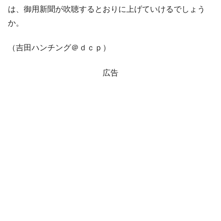
米国下院「韓国の公務員個人をターゲット
『Money1』
は、御用新聞が吹聴するとおりに上げていけるでしょう
にぶん殴る法案」提出！⇒ クーパン問題は合衆国企業に対
か。
する差別。許してはおかぬ
韓国ボンクラ政策室長･金容範、株価暴落に
『Money1』
（吉田ハンチング＠ｄｃｐ）
他人事のような発言。
韓国半導体『SKハイニックス』2026年2Qの
『Money1』
広告
業績「史上最高益」当期純利益は前年同期比13.4倍に。
韓国･加徳島新国際空港「またも暗礁」の危
『Money1』
機 ⇒ 10.7兆では損が出るからできない。
日本の誇る海洋資源調査船『白嶺』は先進技術の
Fact1
塊！
夏の甲子園、優勝校を最も多く輩出している都道
Fact1
府県とは？
今話題の「楽天ライオンズ」とは？
Fact1
奇跡の毛色「白毛馬」とは？
Fact1
全て勝つといくら？ 競馬GI競走で勝利騎手がもら
Fact1
える賞金とは？