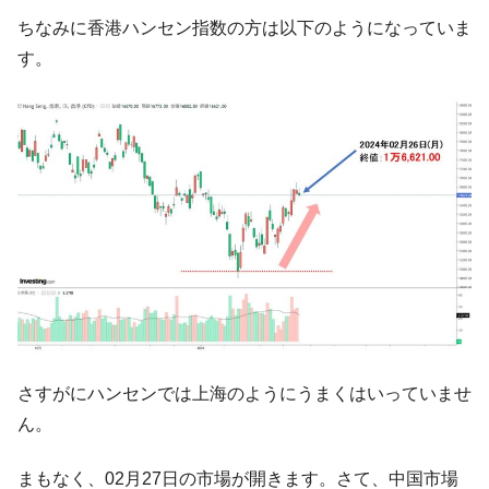
1.9倍！
ちなみに香港ハンセン指数の方は以下のようになっていま
在韓米国大使スティールが着韓！⇒ さっそ
『Money1』
す。
く空港に詰めかけ「出て行け！」「極右勢力」のプラカー
ドを掲げる「在韓反米勢力」
韓国政府「2035年までに18.4GW規模のAIデ
『Money1』
ータセンター整備」⇒ だから無理だってば。
JPモルガン「韓国レバレッジETFの清算は
『Money1』
ほぼ終わった」
韓国『国民年金公団』株価暴落で200兆蒸
『Money1』
発。
韓国政府「ニセＫ-ブランドを通報しようキ
『Money1』
ャンペーン」⇒ あの名物教授も登場！
韓国「橋が落ちました」⇒ 耐久性「なさす
『Money1』
さすがにハンセンでは上海のようにうまくはいっていませ
ぎ」では。
ん。
韓国鉄鋼最大手『POSCO』ズブズブ沈む。
『Money1』
営業利益80.2％も減少
まもなく、02月27日の市場が開きます。さて、中国市場