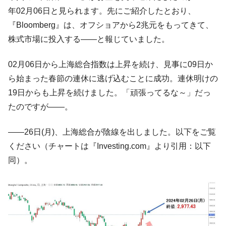
や、若者に起業させよう」⇒ どんな雇用対策だソレ。
年02月06日と見られます。先にご紹介したとおり、
【韓国の外貨準備】2026年07月は4,279億ド
『Money1』
『Bloomberg』は、オフショアから2兆元をもってきて、
ル。外平債の発行「19.4億ドル」
株式市場に投入する――と報じていました。
韓国「ここは北朝鮮なのか。選管がサーバ
『Money1』
ーにウソのデータを入力したのは明白だ」
02月06日から上海総合指数は上昇を続け、見事に09日か
韓国･李在明さっそく不動産対策で浅薄な発
『Money1』
ら始まった春節の連休に逃げ込むことに成功。連休明けの
言。
19日からも上昇を続けました。「頑張ってるな～」だっ
韓国は「中国と同じく」投資に不適格な国
『Money1』
たのですが――。
だ。
『韓国銀行』が「金の保有量を増やしま
『Money1』
――26日(月)、上海総合が陰線を出しました。以下をご覧
す」⇒「金を経由するドル入手」手段ではないのか？
ください（チャートは『Investing.com』より引用：以下
韓国･外為取引量「1日当たり1,214.4億ド
『Money1』
同）。
ル」まで拡大 ⇒ 海外資金の動きに強く左右される状態
韓国･帰ってきた李在明。李在明を支持しな
『Money1』
い「50.5％」に上昇
韓国大統領府ボンクラ政策室長が告発され
『Money1』
た ⇒ 国家が行った恐るべき株価操作であり、空前の国政壟