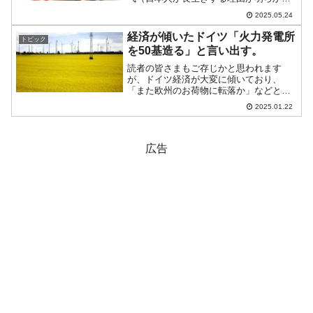
に、どれも説得力がある）」という記事
2025.05.24
を出しています。「説得力がある」とし
ており、面白い内容です。「世界で最も
経済が傾いたドイツ「火力発電所
トピック
長寿な国はどこかというと...
を50基造る」と言い出す。
読者の皆さまもご存じかと思われます
が、ドイツ経済が大変に傾いており、
「また欧州のお荷物に転落か」などとい
われるようになっています。2025年01月
2025.01.22
19日、ドイツの次期首相と目されている
Friedrich Merz（フリードリヒ・メルツ）
※さ...
広告