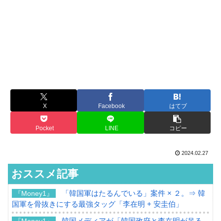
X
Facebook
はてブ
Pocket
LINE
コピー
2024.02.27
おススメ記事
「韓国軍はたるんでいる」案件 × ２。⇒ 韓
『Money1』
国軍を骨抜きにする最強タッグ「李在明 + 安圭伯」
韓国メディアが「韓国政府と李在明が吊る
『Money1』