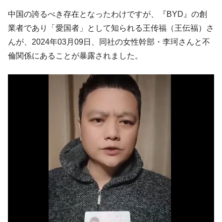
「KDDX」1番艦、2032年竣工と公示
中国の誇るべき存在となったわけですが、『BYD』の創
【対日本円】ウォン安が急進！ 日米の協調
『Money1』
業者であり「愛国者」として知られる王传福（王伝福）さ
に韓国がいっちょがみしたのでは。
んが、2024年03月09日、同社の女性幹部・李珂さんと不
韓国政府『BYD』車への補助金を全廃 ⇒ 実
『Money1』
倫関係にあることが暴露されました。
は韓国で『BYD』車は売れている。6カ月で対前年同期比
1.9倍！
在韓米国大使スティールが着韓！⇒ さっそ
『Money1』
く空港に詰めかけ「出て行け！」「極右勢力」のプラカー
ドを掲げる「在韓反米勢力」
韓国政府「2035年までに18.4GW規模のAIデ
『Money1』
ータセンター整備」⇒ だから無理だってば。
JPモルガン「韓国レバレッジETFの清算は
『Money1』
ほぼ終わった」
韓国『国民年金公団』株価暴落で200兆蒸
『Money1』
発。
韓国政府「ニセＫ-ブランドを通報しようキ
『Money1』
ャンペーン」⇒ あの名物教授も登場！