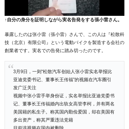
韓国「橋が落ちました」⇒ 耐久性「なさす
『Money1』
ぎ」では。
↑自分の身分を証明しながら実名告発をする張小雷さん。
韓国鉄鋼最大手『POSCO』ズブズブ沈む。
『Money1』
営業利益80.2％も減少
暴露したのは张小雷（張小雷）さんで、この人は『松散科
米国下院「韓国の公務員個人をターゲット
『Money1』
技（北京）有限公司』という電動バイクを製造する会社の
にぶん殴る法案」提出！⇒ クーパン問題は合衆国企業に対
する差別。許してはおかぬ
創業者です。実名での告発に踏み切ったのです。
韓国ボンクラ政策室長･金容範、株価暴落に
『Money1』
他人事のような発言。
3月9日，一则“松散汽车创始人张小雷实名举报比
韓国半導体『SKハイニックス』2026年2Qの
『Money1』
亚迪党委书记、董事长王传福”的视频在汽车圈引
業績「史上最高益」当期純利益は前年同期比13.4倍に。
发广泛关注
韓国･加徳島新国際空港「またも暗礁」の危
『Money1』
视频中张小雷手举身份证，实名举报比亚迪党委书
機 ⇒ 10.7兆では損が出るからできない。
记、董事长王传福婚内出轨女高管李柯，并有两名
【速報】韓国株式市場の暴落・本日07月29
『Money1』
美国籍的私生子。称其国内勤俭爱国，却在美国有
日(水)もサイドカー・サーキットブレイカーの二段コンボ
発動！
多出资产，称其严重违法党籍
目前该视频在国内被删除