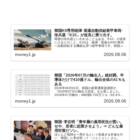
韓国K9専用砲弾･装薬自動供給装甲車両･
珍兵器「K10」が改良に乗り出す。
韓国の珍兵器といわれることもある「K10」が改良
に入るとのこと。K10は、砲弾・装薬をK9の車内
へ自動供給する機能を持つ装甲車両です。韓国メデ
ィア『Chosun Biz』が報じていますので、同記事
から以下に一部を引きます。2005年に初めて...
money1.jp
2026.08.06
韓国「2026年07月の輸出入」絶好調。半
導体だけで410億ドル、輸出全体の41％も
ある
2026年08月01日、韓国の産業通商資源部が
「2026年07月の輸出入現況」を公表しました。
2026年07月輸出：988億8,700万ドル（62.8％）
輸入：685億6,300万ドル（26.5％）貿易収支：
money1.jp
2026.08.06
303億2,400万ドル2026...
韓国･李在明「青年層の雇用状況が悪い。
せや、若者に起業させよう」⇒ どんな雇
用対策だソレ。
ほとんど地球を一周するという長過ぎる外遊を行
い、帰国した李在明（イ・ジェミョン）さん。