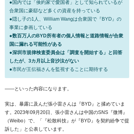
全て勝つといくら？ 競馬GI競走で勝利騎手がもら
Fact1
●国内では「倹約家で愛国者」として知られているが
える賞金とは？
合衆国に豪邸など多くの資産を持っている
平成仮面ライダーの意外すぎるモチーフとは？
Fact1
●隠し子の1人、William Wangは合衆国で『BYD』の
事業に参画している
発表から2日で大崩壊、鳴かず飛ばずに終わりそう
Fact1
なスーパーリーグとは？
●数百万人のBYD所有者の個人情報と道路情報が合衆
国に漏れる可能性がある
日本人マスターズ挑戦の歴史。松山以前に最高位
Fact1
だった選手とは？
●深圳市規律検査委員会は「調査を開始する」と回答
したが、3カ月以上音沙汰がない
甲子園通算本塁打、最多の清原に次いで多く打っ
Fact1
ている意外な選手とは？
●市民が王伝福さんを監視することに期待する
セレクトセールの高額取引馬が稼いだ金額とは？
Fact1
――といった内容になります。
実は、暴露に及んだ張小雷さんは『BYD』と揉めていま
す。2023年09月20日、張小雷さんは中国のSNS『微博』
（Weibo）で、「『松散科技』が『BYD』を契約紛争で提
訴した」と公表しています。