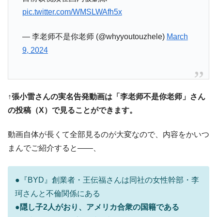
IT産業は人を雇用する効果は低い。全産業の
『Money1』
半分未満しか雇用を生まない
pic.twitter.com/WMSLWAfh5x
韓国「株式市場が賭博場のように変質した
『Money1』
— 李老师不是你老师 (@whyyoutouzhele)
March
のは政界の責任だ」
9, 2024
韓国「2026年1Q 資金循環統計」面白い結果
『Money1』
に。
韓国化学企業最大手『ロッテケミカル』純
『Money1』
借入金が約8兆。信用格付け「ネガティブ」にダウン
↑張小雷さんの実名告発動画は「李老师不是你老师」さん
韓国株式市場･暗黒の火曜日。サーキットブ
『Money1』
の投稿（X）で見ることができます。
レイカーも発動！ 半導体2銘柄の暴落
日本の誇る海洋資源調査船『白嶺』は先進技術の
Fact1
動画自体が長くて全部見るのが大変なので、内容をかいつ
塊！
まんでご紹介すると――、
夏の甲子園、優勝校を最も多く輩出している都道
Fact1
府県とは？
●『BYD』創業者・王伝福さんは同社の女性幹部・李
今話題の「楽天ライオンズ」とは？
Fact1
珂さんと不倫関係にある
奇跡の毛色「白毛馬」とは？
Fact1
●隠し子2人がおり、アメリカ合衆の国籍である