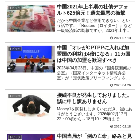
中国2021年上半期の社債デフォ
トピック
ルト625億元！過去最悪の衝撃
だから中国企業など信用できない、とい
う話です。『Reuters（ロイター）』など
一級経済紙の既報ですが、2021年上半期
の中国企業の社債のデフォルト金額が
2021.07.13
「625.9億元」（約1兆640億円）に達しま
した。『ロイター』報道は『フィッチ』
中国「オレがCPTPPに入れば加
トピック
がま...
盟国の利益は4倍になる」11カ国
は中国の加盟を歓迎すべき
2023年04月23日、中国の『国务院新闻办
公室』（国家インターネット情報弁公
室）が「定例政策ブリーフィング」を開
催。これは外国の記者を招いて中国の動
2023.04.26
きについて理解を深めてもらおうという
主旨のもの。↑『国务院新闻办公室』今回
接続不良が発生しておりました。
トピック
ブリーフィングが...
誠に申し訳ありません
Money1を閲覧しにきていただき、誠にあ
りがとうございます。2026年02月17日
22：00頃から～18日10：25頃まで
Money1に接続不良が発生いたしました。
2026.02.18
誠に申し訳ありません。現在、不具合は
解消されております。ご愛顧の段、何卒
中国当局が「例の亡命」絡みと見
トピック
よ...