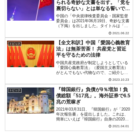
られる奇妙な文書を出す。「党を
裏切らない」とは単なる誓いでは
ない
中国の「中央規律検査委員会・国家監督
委員会」は2021年06月19日、奇妙な文書
（下掲）を出しました。タイトルは「永
不叛党不仅仅是一句誓言」（「党を裏切
2021.06.22
らない」とは単なる誓いではない）で
す。中国共産党の諜報員が寝返った話を
【全文和訳】中国「愛国心義教育
トピック
紹介しているこの文...
法」は無茶苦茶！ 共産党と習近
平を守るための法律
中国共産党政府が制定しようとしている
「愛国心義教育法」（爱国主义教育法）
がとんでもない代物なので、ご紹介しま
す。以下にその「草案」の全文和訳を貼
2023.10.23
ります。全文読むのが面倒くさい人のた
めに、書いておきますと「愛国心の教
『韓国銀行』負債が9％増加！負
トピック
育」の対象となる主なものは...
債総額「517兆」。海外証券で6.5
兆の荒稼ぎ
2021年03月31日、『韓国銀行』が「2020
年次報告書」を提出しました。これは、
簡単にいえば『韓国銀行』自身の2020年
度決算書です。中央銀行は通貨の発行権
2021.04.01
を持つため普通は赤字にはなりません。
しかし、韓国ウォッチャーの皆さんなら