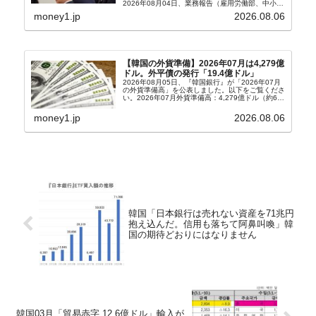
2026年08月04日、業務報告（雇用労働部、中小ベ
ンチャー企業部、公正取引委員会）を主催。この席
money1.jp
2026.08.06
上、韓国大統領に成りおおせた李在明（イ・ジェミ
ョン）さん...
【韓国の外貨準備】2026年07月は4,279億
ドル。外平債の発行「19.4億ドル」
2026年08月05日、『韓国銀行』が「2026年07月
の外貨準備高」を公表しました。以下をご覧くださ
い。2026年07月外貨準備高：4,279億ドル（約67
兆4,456億円）※前月比：+6億ドル＜＜内訳＞＞
⇒Securities：3,80...
money1.jp
2026.08.06
韓国「日本銀行は売れない資産を71兆円
抱え込んだ。信用も落ちて阿鼻叫喚」韓
国の期待どおりにはなりません
韓国03月「貿易赤字 12.6億ドル」輸入が