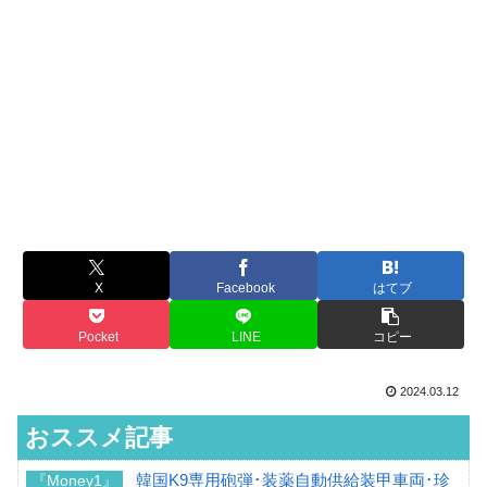
X
Facebook
はてブ
Pocket
LINE
コピー
2024.03.12
おススメ記事
韓国K9専用砲弾･装薬自動供給装甲車両･珍
『Money1』