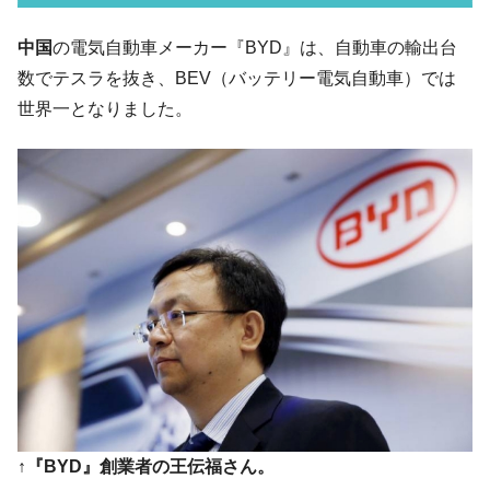
ル」まで拡大 ⇒ 海外資金の動きに強く左右される状態
韓国･帰ってきた李在明。李在明を支持しな
中国
の電気自動車メーカー『BYD』は、自動車の輸出台
『Money1』
い「50.5％」に上昇
数でテスラを抜き、BEV（バッテリー電気自動車）では
韓国大統領府ボンクラ政策室長が告発され
『Money1』
世界一となりました。
た ⇒ 国家が行った恐るべき株価操作であり、空前の国政壟
断
韓国･警察職員が「丸刈りになって抗議活
『Money1』
動」
中国だけが鉄鋼輸出を異常増加させる ⇒ 中
『Money1』
国の過剰生産が世界を蝕む。
韓国製造業「半導体絶好調」のウラで他業
『Money1』
種は全般的「不調」⇒ PSIが示す現況は決して良くない。
【米韓激突案件】韓国消費者院が『クーパ
『Money1』
ン』1人当たり賠償10万ウォンを認定 ⇒ 総額3兆7,000億
韓国で猛暑。南東部では干ばつ
『Money1』
↑『BYD』創業者の王伝福さん。
韓国型イージス搭載の次世代駆逐艦
『Money1』