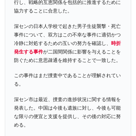
全て勝つといくら？ 競馬GI競走で勝利騎手がもら
Fact1
行し、戦略的互恵関係を包括的に推進するために
える賞金とは？
協力することに合意した。
平成仮面ライダーの意外すぎるモチーフとは？
Fact1
深センの日本人学校で起きた男子生徒襲撃・死亡
発表から2日で大崩壊、鳴かず飛ばずに終わりそう
Fact1
なスーパーリーグとは？
事件について、双方はこの不幸な事件に適切かつ
冷静に対処するための互いの努力を確認し、
時折
日本人マスターズ挑戦の歴史。松山以前に最高位
Fact1
だった選手とは？
発生する事件
が二国間関係に影響を与えることを
防ぐために意思疎通を維持することで一致した。
甲子園通算本塁打、最多の清原に次いで多く打っ
Fact1
ている意外な選手とは？
この事件はまだ捜査中であることが理解されてい
セレクトセールの高額取引馬が稼いだ金額とは？
Fact1
る。
深セン市は最近、捜査の進捗状況に関する情報を
発表した。中国は今後も遺族に対し、今後も可能
な限りの便宜と支援を提供し、その後の対応に努
める。