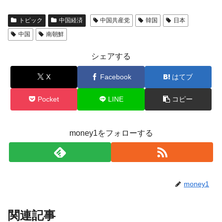
トピック
中国経済
中国共産党
韓国
日本
中国
南朝鮮
シェアする
X
Facebook
はてブ
Pocket
LINE
コピー
money1をフォローする
money1
関連記事