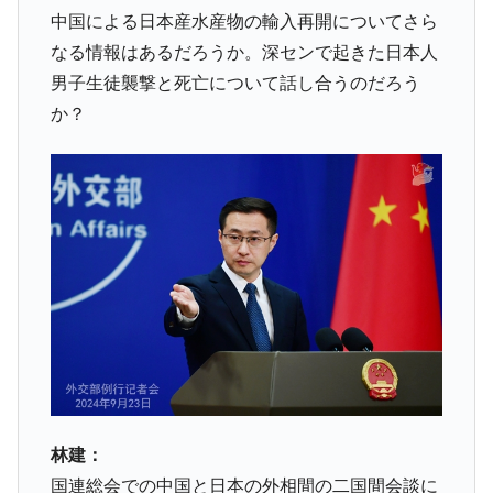
『Money1』
中国による日本産水産物の輸入再開についてさら
韓国型イージス搭載の次世代駆逐艦
『Money1』
なる情報はあるだろうか。深センで起きた日本人
「KDDX」1番艦、2032年竣工と公示
男子生徒襲撃と死亡について話し合うのだろう
【対日本円】ウォン安が急進！ 日米の協調
『Money1』
か？
に韓国がいっちょがみしたのでは。
韓国政府『BYD』車への補助金を全廃 ⇒ 実
『Money1』
は韓国で『BYD』車は売れている。6カ月で対前年同期比
1.9倍！
在韓米国大使スティールが着韓！⇒ さっそ
『Money1』
く空港に詰めかけ「出て行け！」「極右勢力」のプラカー
ドを掲げる「在韓反米勢力」
韓国政府「2035年までに18.4GW規模のAIデ
『Money1』
ータセンター整備」⇒ だから無理だってば。
JPモルガン「韓国レバレッジETFの清算は
『Money1』
ほぼ終わった」
韓国『国民年金公団』株価暴落で200兆蒸
『Money1』
林建：
発。
国連総会での中国と日本の外相間の二国間会談に