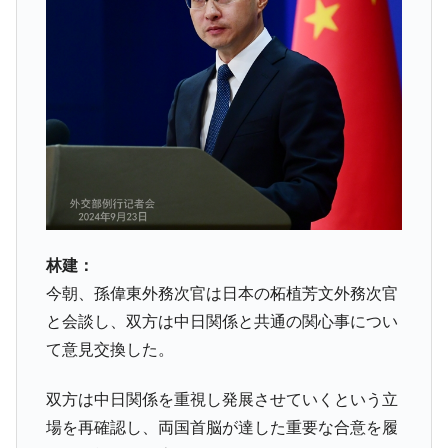
発動！
IT産業は人を雇用する効果は低い。全産業の
『Money1』
半分未満しか雇用を生まない
韓国「株式市場が賭博場のように変質した
『Money1』
のは政界の責任だ」
韓国「2026年1Q 資金循環統計」面白い結果
『Money1』
に。
韓国化学企業最大手『ロッテケミカル』純
『Money1』
借入金が約8兆。信用格付け「ネガティブ」にダウン
林建：
日本の誇る海洋資源調査船『白嶺』は先進技術の
Fact1
今朝、孫偉東外務次官は日本の柘植芳文外務次官
塊！
と会談し、双方は中日関係と共通の関心事につい
夏の甲子園、優勝校を最も多く輩出している都道
Fact1
て意見交換した。
府県とは？
今話題の「楽天ライオンズ」とは？
Fact1
双方は中日関係を重視し発展させていくという立
奇跡の毛色「白毛馬」とは？
Fact1
場を再確認し、両国首脳が達した重要な合意を履