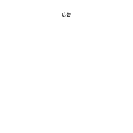
自律机制专题会议在京召开」曰く「われ
われは一方的な市場の...
広告