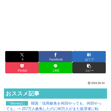
X
Facebook
はてブ
Pocket
LINE
コピー
2024.09.24
おススメ記事
韓国「信用赦免を何回やっても、何回やっ
『Money1』
ても」⇒ 257万人赦免したのに60万人がまた延滞者に転