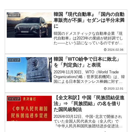
韓国『現代自動車』「国内の自動
韓国経済
車販売が不振」セダンは半分未満
に
韓国のドメスティックな自動車企業『現
代自動車』は2023年の業績が絶好調でし
た――という話になっているのですが、
実は足元の「国内」がぐらついていま
2024.02.06
す。非常に面白いデータが出ています。
2024年01月の韓国内の自動車販売台数が
韓国「WTO紛争で日本に敗北」
トピック
不振だったのです...
を「判定負け」と表現
2020年11月30日、WTO（World Trade
Organizationの略：世界貿易機関）は、韓
国による日本製ステンレス棒鋼に対する
「アンチ・ダンピング課税」延長が
2020.12.01
「WTO協定違反」と判断を下しました。
韓国の主張が退けられ、日本の...
【全文和訳】中国「民族団結促進
トピック
法」⇒ 「民族団結」の名を借り
た国民統制法
2026年03月12日、中国･北京で開催され
ていた全国人民代表大会（全人代）で
『中华人民共和国民族团结进步促进法』
（中華人民共和国民族団結進歩促進法）