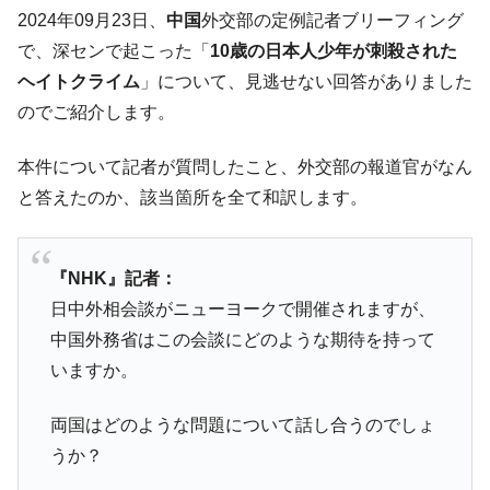
す」⇒「金を経由するドル入手」手段ではないのか？
2024年09月23日、
中国
外交部の定例記者ブリーフィング
韓国･外為取引量「1日当たり1,214.4億ド
『Money1』
で、深センで起こった「
10歳の日本人少年が刺殺された
ル」まで拡大 ⇒ 海外資金の動きに強く左右される状態
ヘイトクライム
」について、見逃せない回答がありました
韓国･帰ってきた李在明。李在明を支持しな
『Money1』
のでご紹介します。
い「50.5％」に上昇
韓国大統領府ボンクラ政策室長が告発され
『Money1』
本件について記者が質問したこと、外交部の報道官がなん
た ⇒ 国家が行った恐るべき株価操作であり、空前の国政壟
と答えたのか、該当箇所を全て和訳します。
断
韓国･警察職員が「丸刈りになって抗議活
『Money1』
動」
『NHK』記者：
日中外相会談がニューヨークで開催されますが、
中国だけが鉄鋼輸出を異常増加させる ⇒ 中
『Money1』
国の過剰生産が世界を蝕む。
中国外務省はこの会談にどのような期待を持って
韓国製造業「半導体絶好調」のウラで他業
いますか。
『Money1』
種は全般的「不調」⇒ PSIが示す現況は決して良くない。
両国はどのような問題について話し合うのでしょ
【米韓激突案件】韓国消費者院が『クーパ
『Money1』
ン』1人当たり賠償10万ウォンを認定 ⇒ 総額3兆7,000億
うか？
韓国で猛暑。南東部では干ばつ