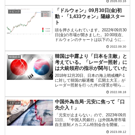
2026.03.16
が可決されました。この法律は――「民
族団結」の名を借りた、国家主導の同質
「ドルウォン」09月30日(金)初
トピック
化・従属化の法制化...
動・「1,433ウォン」陽線スター
ト
頭を押さえられています。2022年09月30
日(金)の市場が開きました。10:00現在、
ドルウォンのチャートは以下のようにな
っています（チャートは
2022.09.30
『Investing.com』より引用）。前日も長
いヒゲを持つローソク足となりました。
韓国は中露より「日本を主敵」と
韓国経済
一時「1...
考えている。「レーダー照射」に
は大統領府の指示が関与していた
2018年12月20日、日本の海上哨戒機P-1
に対して韓国の駆逐艦「広開土大王」が
レーダー照射を行った件の背景が明らか
になりました。この事件の後、2019年01
2022.08.18
月08日、韓国の国防部は「友好国の軍用
機が威嚇飛行をした場合のマニュアルを
中国外為当局･元安に焦って「口
トピック
具体的...
先介入！」
「元安が止まらない」ので、2023年09月
11日、『中国人民銀行』は外国為替市場
自主規制メカニズム特別会合を開催。⇒
参照・引用元：『国家外貨管理局
2023.09.12
（SAFE）』公式サイト「全国外汇市场