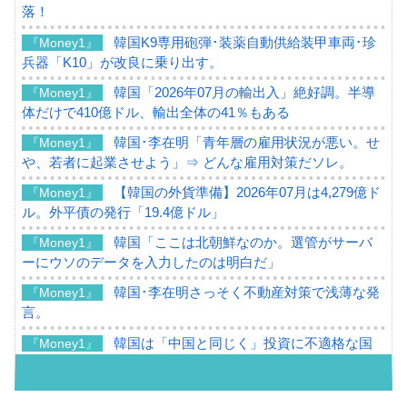
落！
韓国K9専用砲弾･装薬自動供給装甲車両･珍
『Money1』
兵器「K10」が改良に乗り出す。
韓国「2026年07月の輸出入」絶好調。半導
『Money1』
体だけで410億ドル、輸出全体の41％もある
韓国･李在明「青年層の雇用状況が悪い。せ
『Money1』
や、若者に起業させよう」⇒ どんな雇用対策だソレ。
【韓国の外貨準備】2026年07月は4,279億ド
『Money1』
ル。外平債の発行「19.4億ドル」
韓国「ここは北朝鮮なのか。選管がサーバ
『Money1』
ーにウソのデータを入力したのは明白だ」
韓国･李在明さっそく不動産対策で浅薄な発
『Money1』
言。
韓国は「中国と同じく」投資に不適格な国
『Money1』
だ。
『韓国銀行』が「金の保有量を増やしま
『Money1』