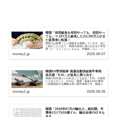
韓国「信用赦免を何回やっても、何回やっ
ても」⇒ 257万人赦免したのに60万人がま
た延滞者に転落！
韓国では政権ごとに徳政令を発動しています。先に
ご紹介したとおり、韓国大統領に成りおおせた李在
明（イ・ジェミョン）さんも、尹錫悦（ユン・ソギ
ョル）前政権が行った――「新出発基金」をバッド
money1.jp
2026.08.07
バンクにして不良債権の買い取りを行い、分割償還
や元利減免...
韓国K9専用砲弾･装薬自動供給装甲車両･
珍兵器「K10」が改良に乗り出す。
韓国の珍兵器といわれることもある「K10」が改良
に入るとのこと。K10は、砲弾・装薬をK9の車内
へ自動供給する機能を持つ装甲車両です。韓国メデ
ィア『Chosun Biz』が報じていますので、同記事
から以下に一部を引きます。2005年に初めて...
money1.jp
2026.08.06
韓国「2026年07月の輸出入」絶好調。半
導体だけで410億ドル、輸出全体の41％も
ある