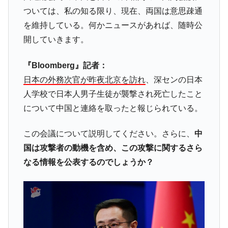
韓国政府「ニセＫ-ブランドを通報しようキ
『Money1』
ついては、私の知る限り、現在、両国は意思疎通
ャンペーン」⇒ あの名物教授も登場！
を維持している。何かニュースがあれば、随時公
韓国「橋が落ちました」⇒ 耐久性「なさす
『Money1』
開していきます。
ぎ」では。
韓国鉄鋼最大手『POSCO』ズブズブ沈む。
『Money1』
『Bloomberg』記者：
営業利益80.2％も減少
日本の外務次官が昨夜北京を訪れ
、深センの日本
米国下院「韓国の公務員個人をターゲット
『Money1』
人学校で日本人男子生徒が襲撃され死亡したこと
にぶん殴る法案」提出！⇒ クーパン問題は合衆国企業に対
について中国と連絡を取ったと報じられている。
する差別。許してはおかぬ
韓国ボンクラ政策室長･金容範、株価暴落に
『Money1』
この会議について説明してください。さらに、
中
他人事のような発言。
国は攻撃者の動機を含め、この攻撃に関するさら
韓国半導体『SKハイニックス』2026年2Qの
『Money1』
なる情報を公表するのでしょうか？
業績「史上最高益」当期純利益は前年同期比13.4倍に。
韓国･加徳島新国際空港「またも暗礁」の危
『Money1』
機 ⇒ 10.7兆では損が出るからできない。
【速報】韓国株式市場の暴落・本日07月29
『Money1』
日(水)もサイドカー・サーキットブレイカーの二段コンボ