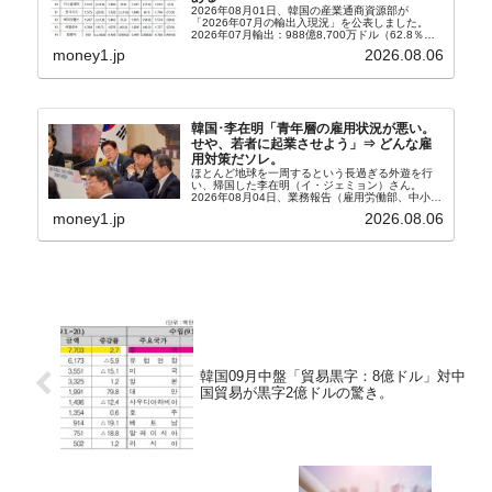
2026年08月01日、韓国の産業通商資源部が
「2026年07月の輸出入現況」を公表しました。
2026年07月輸出：988億8,700万ドル（62.8％）
輸入：685億6,300万ドル（26.5％）貿易収支：
money1.jp
2026.08.06
303億2,400万ドル2026...
韓国･李在明「青年層の雇用状況が悪い。
せや、若者に起業させよう」⇒ どんな雇
用対策だソレ。
ほとんど地球を一周するという長過ぎる外遊を行
い、帰国した李在明（イ・ジェミョン）さん。
2026年08月04日、業務報告（雇用労働部、中小ベ
ンチャー企業部、公正取引委員会）を主催。この席
money1.jp
2026.08.06
上、韓国大統領に成りおおせた李在明（イ・ジェミ
ョン）さん...
韓国09月中盤「貿易黒字：8億ドル」対中
国貿易が黒字2億ドルの驚き。