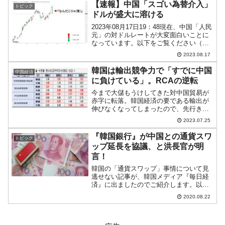
環付近、北京最高層ビル「中信大厦（中
【速報】中国「スゴい為替介入」
トピック
国...
ドルが盛大に溶ける
2023年08月17日19：48現在、中国「人民
元」の対ドルレートが大変面白いことに
なっています。以下をご覧ください（チ
ャートは『Investing.com』より引用：オ
2023.08.17
ンショア／日足）。「1ドル＝7.30元」を
突破して、安値に歯止めがかか...
韓国は輸出競争力で「すでに中国
中国経済
に負けている」。RCAの逆転
今まで大儲もうけしてきた対中国貿易が
赤字に転落。韓国経済の要である輸出が
伸びなくなってしまったので、先行きが
怪しくなってきました。輸出が伸びない
2023.07.25
理由も中国が韓国製品を買ってくれなく
なったからです。対中国輸出が低迷して
『韓国銀行』が中国との通貨スワ
トピック
いる理由は、中国の技術力...
ップ延長を協議、と洪長官が明
言！
韓国の「通貨スワップ」事情について見
逃せない記事が、韓国メディア『毎日経
済』に出ましたのでご紹介します。以下
に一部を引用します。洪副首相は、国内
2020.08.22
の外国為替市場は比較的安定した姿を見
られると評価し、「『韓中通貨スワッ
プ』は、10月01日に満期...