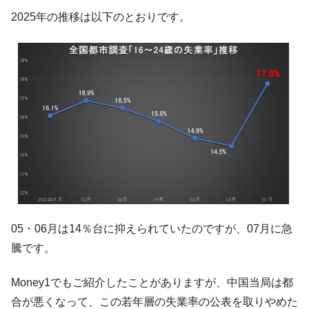
断
2025年の推移は以下のとおりです。
韓国･警察職員が「丸刈りになって抗議活
『Money1』
動」
中国だけが鉄鋼輸出を異常増加させる ⇒ 中
『Money1』
国の過剰生産が世界を蝕む。
韓国製造業「半導体絶好調」のウラで他業
『Money1』
種は全般的「不調」⇒ PSIが示す現況は決して良くない。
【米韓激突案件】韓国消費者院が『クーパ
『Money1』
ン』1人当たり賠償10万ウォンを認定 ⇒ 総額3兆7,000億
韓国で猛暑。南東部では干ばつ
『Money1』
韓国型イージス搭載の次世代駆逐艦
『Money1』
「KDDX」1番艦、2032年竣工と公示
05・06月は14％台に抑えられていたのですが、07月に急
騰です。
【対日本円】ウォン安が急進！ 日米の協調
『Money1』
に韓国がいっちょがみしたのでは。
Money1でもご紹介したことがありますが、中国当局は都
韓国政府『BYD』車への補助金を全廃 ⇒ 実
『Money1』
合が悪くなって、この若年層の失業率の公表を取りやめた
は韓国で『BYD』車は売れている。6カ月で対前年同期比