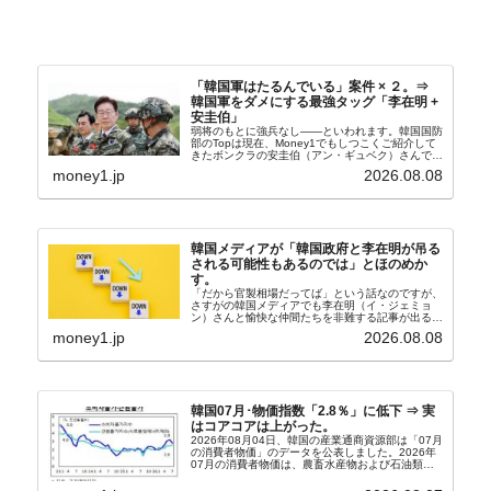
「韓国軍はたるんでいる」案件 × ２。⇒
韓国軍をダメにする最強タッグ「李在明 +
安圭伯」
弱将のもとに強兵なし――といわれます。韓国国防
部のTopは現在、Money1でもしつこくご紹介して
きたボンクラの安圭伯（アン・ギュベク）さんで
す。↑経済的無知蒙昧な李在明（イ・ジェミョン）
money1.jp
2026.08.08
さんと「韓国初の文官上がり」の国防部長官安圭伯
（アン...
韓国メディアが「韓国政府と李在明が吊る
される可能性もあるのでは」とほのめか
す。
「だから官製相場だってば」という話なのですが、
さすがの韓国メディアでも李在明（イ・ジェミョ
ン）さんと愉快な仲間たちを非難する記事が出るよ
うになっています。もちろん株価の暴落についてで
money1.jp
2026.08.08
『朝鮮日報』に面白い記事が出ています。「東西南
北」というコ...
韓国07月･物価指数「2.8％」に低下 ⇒ 実
はコアコアは上がった。
2026年08月04日、韓国の産業通商資源部は「07月
の消費者物価」のデータを公表しました。2026年
07月の消費者物価は、農畜水産物および石油類の
上昇率が鈍化したことなどにより、前年同月比
2.8％上昇（06月は3.2％）となり、上昇率は前...