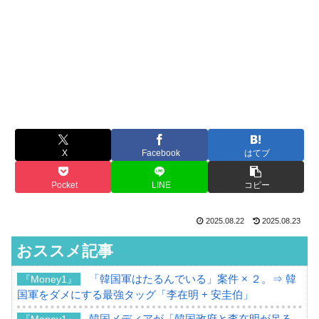
X
Facebook
はてブ
Pocket
LINE
コピー
2025.08.22
2025.08.23
おススメ記事
「韓国軍はたるんでいる」案件 × ２。⇒ 韓
『Money1』
国軍をダメにする最強タッグ「李在明 + 安圭伯」
韓国メディアが「韓国政府と李在明が吊る
『Money1』