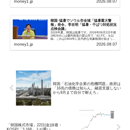
money1.jp
2026.08.07
韓国･猛暑でソウル市全域「猛暑重大警
報」発令。李在明「猛暑・干ばつ対処状況
点検会議」
2026年夏。韓国は猛暑です。2026年08月2日午後
1時26分には慶尚南道の梁山市で「42.5℃」を記
録。これは1904年に近代的な気象観測が始まって
以来の韓国史上最高気温です。08月04日には、ソ
money1.jp
2026.08.07
ウル市全域への「猛暑重大警報」が発令され...
韓国「石油化学企業の危機問題」政府は
「16兆の債務は知らん。融資支援しない
から9月まで自分で耐えろ」
「韓国株式市場」22日(金)決着・
KOSPI「3,168」上が重い。