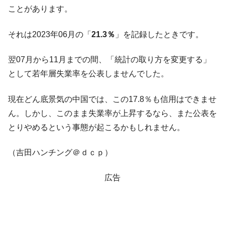
1.9倍！
ことがあります。
在韓米国大使スティールが着韓！⇒ さっそ
『Money1』
く空港に詰めかけ「出て行け！」「極右勢力」のプラカー
それは2023年06月の「
21.3％
」を記録したときです。
ドを掲げる「在韓反米勢力」
翌07月から11月までの間、「統計の取り方を変更する」
韓国政府「2035年までに18.4GW規模のAIデ
『Money1』
ータセンター整備」⇒ だから無理だってば。
として若年層失業率を公表しませんでした。
JPモルガン「韓国レバレッジETFの清算は
『Money1』
現在どん底景気の中国では、この17.8％も信用はできませ
ほぼ終わった」
ん。しかし、このまま失業率が上昇するなら、また公表を
韓国『国民年金公団』株価暴落で200兆蒸
『Money1』
とりやめるという事態が起こるかもしれません。
発。
韓国政府「ニセＫ-ブランドを通報しようキ
『Money1』
（吉田ハンチング＠ｄｃｐ）
ャンペーン」⇒ あの名物教授も登場！
韓国「橋が落ちました」⇒ 耐久性「なさす
『Money1』
広告
ぎ」では。
韓国鉄鋼最大手『POSCO』ズブズブ沈む。
『Money1』
営業利益80.2％も減少