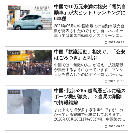
中国で10万元未満の格安「電気自
中国経済
動車」が大ヒット！ランキングに
6車種
2021年05月の中国市場での自動車販売台
数が発表されたのですが、新エネルギー
車（要は電気自動車などのクリーンエネ
ルギー車）の売れ筋ランキングが中国語
2021.06.23
メディアで話題となっています。まず以
下の中国市場における「新エネルギー車
中国「抗議活動」相次ぐ。「公安
トピック
販売台数ランキング...
はごろつき」と叫ぶ
中国では「無敵の人」が増え、抗議活動
が頻発するようになっています。マンシ
ョンを購入したのにディベロッパーが建
設を途中でやめて逃げる――という事態
2024.11.06
は今も続いています。↑マンションの完
成・引き渡しを求める皆さん／「昨天」
中国･北京528m超高層ビルに軽ス
トピック
さんの動画よりスクリーン...
ポーツ機が激突。⇒ 当局の削除
で情報錯綜
また不明な点が多すぎる事件ですが、分
かっている範囲で記事にしておきます。
2026年06月26日17時55分頃、中国製の軽
スポーツ機・山河SA60L「阿若拉」登録
2026.06.30
番号：B-12PPが、中国・北京朝陽区東三