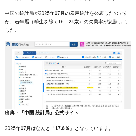
や、若者に起業させよう」⇒ どんな雇用対策だソレ。
【韓国の外貨準備】2026年07月は4,279億ド
『Money1』
中国の統計局が2025年07月の雇用統計を公表したのです
ル。外平債の発行「19.4億ドル」
が、若年層（学生を除く16～24歳）の失業率が急騰しま
韓国「ここは北朝鮮なのか。選管がサーバ
『Money1』
した。
ーにウソのデータを入力したのは明白だ」
韓国･李在明さっそく不動産対策で浅薄な発
『Money1』
言。
韓国は「中国と同じく」投資に不適格な国
『Money1』
だ。
『韓国銀行』が「金の保有量を増やしま
『Money1』
す」⇒「金を経由するドル入手」手段ではないのか？
韓国･外為取引量「1日当たり1,214.4億ド
『Money1』
ル」まで拡大 ⇒ 海外資金の動きに強く左右される状態
韓国･帰ってきた李在明。李在明を支持しな
『Money1』
出典：『中国 統計局』公式サイト
い「50.5％」に上昇
2025年07月はなんと「
17.8％
」となっています。
韓国大統領府ボンクラ政策室長が告発され
『Money1』
た ⇒ 国家が行った恐るべき株価操作であり、空前の国政壟