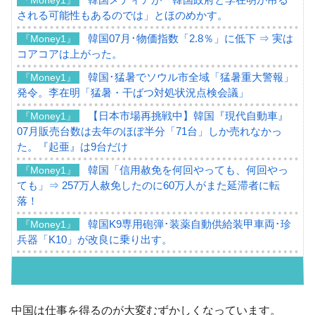
される可能性もあるのでは」とほのめかす。
韓国07月･物価指数「2.8％」に低下 ⇒ 実は
『Money1』
コアコアは上がった。
韓国･猛暑でソウル市全域「猛暑重大警報」
『Money1』
発令。李在明「猛暑・干ばつ対処状況点検会議」
【日本市場再挑戦中】韓国『現代自動車』
『Money1』
07月販売台数は去年のほぼ半分「71台」しか売れなかっ
た。『起亜』は9台だけ
韓国「信用赦免を何回やっても、何回やっ
『Money1』
ても」⇒ 257万人赦免したのに60万人がまた延滞者に転
落！
韓国K9専用砲弾･装薬自動供給装甲車両･珍
『Money1』
兵器「K10」が改良に乗り出す。
韓国「2026年07月の輸出入」絶好調。半導
『Money1』
体だけで410億ドル、輸出全体の41％もある
韓国･李在明「青年層の雇用状況が悪い。せ
『Money1』
中国は仕事を得るのが大変むずかしくなっています。