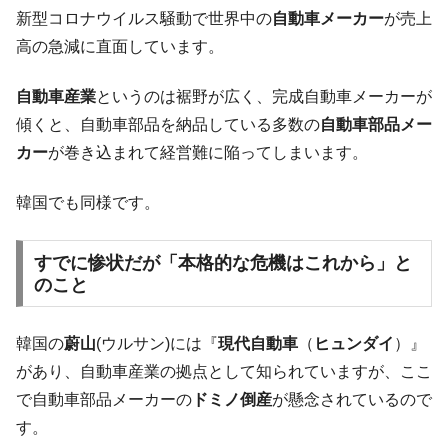
韓国「ここは北朝鮮なのか。選管がサーバ
『Money1』
新型コロナウイルス騒動で世界中の
自動車メーカー
が売上
ーにウソのデータを入力したのは明白だ」
高の急減に直面しています。
韓国･李在明さっそく不動産対策で浅薄な発
『Money1』
言。
自動車産業
というのは裾野が広く、完成自動車メーカーが
韓国は「中国と同じく」投資に不適格な国
『Money1』
傾くと、自動車部品を納品している多数の
自動車部品メー
だ。
カー
が巻き込まれて経営難に陥ってしまいます。
『韓国銀行』が「金の保有量を増やしま
『Money1』
す」⇒「金を経由するドル入手」手段ではないのか？
韓国でも同様です。
韓国･外為取引量「1日当たり1,214.4億ド
『Money1』
ル」まで拡大 ⇒ 海外資金の動きに強く左右される状態
すでに惨状だが「本格的な危機はこれから」と
韓国･帰ってきた李在明。李在明を支持しな
のこと
『Money1』
い「50.5％」に上昇
韓国大統領府ボンクラ政策室長が告発され
『Money1』
韓国の
蔚山
(ウルサン)には『
現代自動車
（
ヒュンダイ
）』
た ⇒ 国家が行った恐るべき株価操作であり、空前の国政壟
があり、自動車産業の拠点として知られていますが、ここ
断
で自動車部品メーカーの
ドミノ倒産
が懸念されているので
韓国･警察職員が「丸刈りになって抗議活
『Money1』
す。
動」