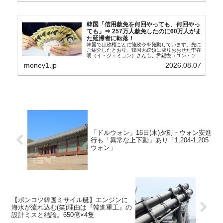
韓国「信用赦免を何回やっても、何回やっ
ても」⇒ 257万人赦免したのに60万人がま
た延滞者に転落！
韓国では政権ごとに徳政令を発動しています。先に
ご紹介したとおり、韓国大統領に成りおおせた李在
明（イ・ジェミョン）さんも、尹錫悦（ユン・ソギ
ョル）前政権が行った――「新出発基金」をバッド
money1.jp
2026.08.07
バンクにして不良債権の買い取りを行い、分割償還
や元利減免...
「ドルウォン」16日(木)夕刻・ウォン安進
行も「異常な上下動」あり「1,204-1,205
ウォン」
【ポンコツ韓国ミサイル艇】エンジンに
海水が流れ込む(笑)理由は『韓進重工』の
設計ミスと結論。650億×4隻