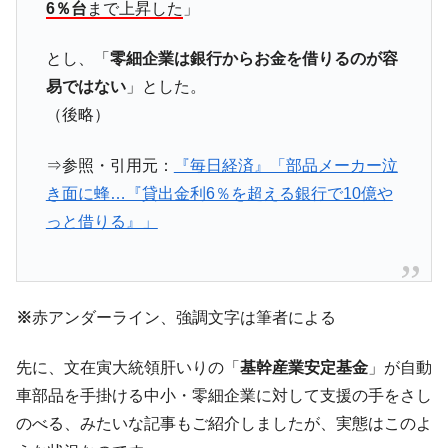
ドを掲げる「在韓反米勢力」
6％台
まで上昇した
」
韓国政府「2035年までに18.4GW規模のAIデ
『Money1』
とし、「
零細企業は銀行からお金を借りるのが容
ータセンター整備」⇒ だから無理だってば。
易ではない
」とした。
JPモルガン「韓国レバレッジETFの清算は
『Money1』
ほぼ終わった」
（後略）
韓国『国民年金公団』株価暴落で200兆蒸
『Money1』
⇒参照・引用元：
『毎日経済』「部品メーカー泣
発。
き面に蜂…『貸出金利6％を超える銀行で10億や
韓国政府「ニセＫ-ブランドを通報しようキ
『Money1』
っと借りる』」
ャンペーン」⇒ あの名物教授も登場！
韓国「橋が落ちました」⇒ 耐久性「なさす
『Money1』
ぎ」では。
韓国鉄鋼最大手『POSCO』ズブズブ沈む。
『Money1』
※
赤アンダーライン、強調文字は筆者による
営業利益80.2％も減少
先に、文在寅大統領肝いりの「
基幹産業安定基金
」が自動
米国下院「韓国の公務員個人をターゲット
『Money1』
にぶん殴る法案」提出！⇒ クーパン問題は合衆国企業に対
車部品を手掛ける中小・零細企業に対して支援の手をさし
する差別。許してはおかぬ
のべる、みたいな記事もご紹介しましたが、実態はこのよ
韓国ボンクラ政策室長･金容範、株価暴落に
『Money1』