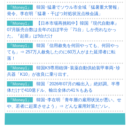
韓国･猛暑でソウル市全域「猛暑重大警報」
『Money1』
発令。李在明「猛暑・干ばつ対処状況点検会議」
【日本市場再挑戦中】韓国『現代自動車』
『Money1』
07月販売台数は去年のほぼ半分「71台」しか売れなかっ
た。『起亜』は9台だけ
韓国「信用赦免を何回やっても、何回やっ
『Money1』
ても」⇒ 257万人赦免したのに60万人がまた延滞者に転
落！
韓国K9専用砲弾･装薬自動供給装甲車両･珍
『Money1』
兵器「K10」が改良に乗り出す。
韓国「2026年07月の輸出入」絶好調。半導
『Money1』
体だけで410億ドル、輸出全体の41％もある
韓国･李在明「青年層の雇用状況が悪い。せ
『Money1』
や、若者に起業させよう」⇒ どんな雇用対策だソレ。
【韓国の外貨準備】2026年07月は4,279億ド
『Money1』
ル。外平債の発行「19.4億ドル」