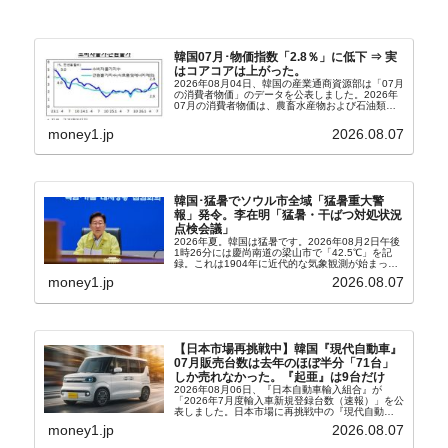
韓国07月･物価指数「2.8％」に低下 ⇒ 実
はコアコアは上がった。
2026年08月04日、韓国の産業通商資源部は「07月
の消費者物価」のデータを公表しました。2026年
07月の消費者物価は、農畜水産物および石油類の
上昇率が鈍化したことなどにより、前年同月比
2.8％上昇（06月は3.2％）となり、上昇率は前...
money1.jp
2026.08.07
韓国･猛暑でソウル市全域「猛暑重大警
報」発令。李在明「猛暑・干ばつ対処状況
点検会議」
2026年夏。韓国は猛暑です。2026年08月2日午後
1時26分には慶尚南道の梁山市で「42.5℃」を記
録。これは1904年に近代的な気象観測が始まって
以来の韓国史上最高気温です。08月04日には、ソ
money1.jp
2026.08.07
ウル市全域への「猛暑重大警報」が発令され...
【日本市場再挑戦中】韓国『現代自動車』
07月販売台数は去年のほぼ半分「71台」
しか売れなかった。『起亜』は9台だけ
2026年08月06日、『日本自動車輸入組合』が
「2026年7月度輸入車新規登録台数（速報）」を公
表しました。日本市場に再挑戦中の『現代自動
車』、また日本市場を攻略したい『BYD』の販売
money1.jp
2026.08.07
台数はこの中に捉えられているはずです。先月から
は韓国の...