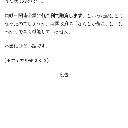
うな状況なのです。
他人事のような発言。
韓国半導体『SKハイニックス』2026年2Qの
『Money1』
自動車関連企業に
低金利で融資します
、といった話はどう
業績「史上最高益」当期純利益は前年同期比13.4倍に。
なったのでしょうか。韓国政府の「なんとか基金」は口ば
韓国･加徳島新国際空港「またも暗礁」の危
『Money1』
っかりで全く機能していません。
機 ⇒ 10.7兆では損が出るからできない。
本当にひどい話です。
【速報】韓国株式市場の暴落・本日07月29
『Money1』
日(水)もサイドカー・サーキットブレイカーの二段コンボ
発動！
(柏ケミカル＠ｄｃｐ)
IT産業は人を雇用する効果は低い。全産業の
『Money1』
広告
半分未満しか雇用を生まない
日本の誇る海洋資源調査船『白嶺』は先進技術の
Fact1
塊！
夏の甲子園、優勝校を最も多く輩出している都道
Fact1
府県とは？
今話題の「楽天ライオンズ」とは？
Fact1
奇跡の毛色「白毛馬」とは？
Fact1