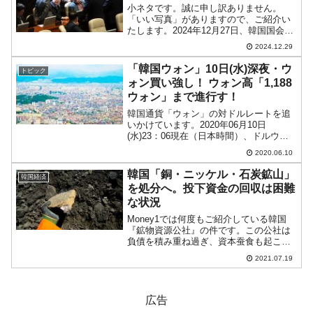
小ネタです。誠に申し訳ありません。
「いい写真」がありますので、ご紹介い
たします。2024年12月27日、韓国国会
で、韓悳洙（ハン・ドクス）国務総理
2024.12.29
（首相に相当）に弾劾訴追案が可決され
ました。この際、大統領代行を務める韓
「韓国ウォン」10日(水)深夜・ウ
トピック
悳洙（ハン・ドクス）首...
ォン買い強し！ ウォン高「1,188
ウォン」まで進行す！
韓国通貨「ウォン」の対ドルレートを追
いかけています。2020年06月10日
(水)23：06現在（日本時間）、ドルウォ
ンチャートは以下のようになっています
2020.06.10
（チャートは『Investing.com』より引
用：以下同）。長い陰線となり、ウォン
韓国「銅・ニッケル・石炭鉱山」
韓国経済
高進...
を処分へ。投下資金の回収は困難
な状況
Money1では何度もご紹介している韓国
『鉱物資源公社』の件です。この公社は
負債を積み重ね過ぎ、資本蚕食も起こし
ており、事実上破綻しています。負債総
2021.07.19
額は2020年決算で6兆7,535億ウォン（約
6,384億円）。資本量が2016年の決算時
点...
広告