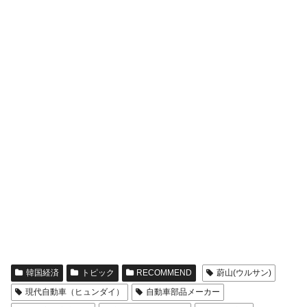
韓国経済
トピック
RECOMMEND
蔚山(ウルサン)
現代自動車（ヒュンダイ）
自動車部品メーカー