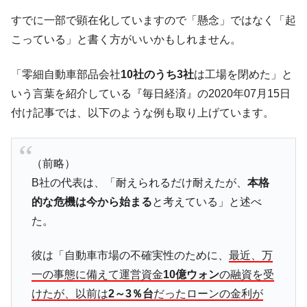
中国だけが鉄鋼輸出を異常増加させる ⇒ 中
『Money1』
すでに一部で顕在化していますので「懸念」ではなく「起
国の過剰生産が世界を蝕む。
こっている」と書く方がいいかもしれません。
韓国製造業「半導体絶好調」のウラで他業
『Money1』
種は全般的「不調」⇒ PSIが示す現況は決して良くない。
「零細自動車部品会社
10社のうち3社
は工場を閉めた」と
【米韓激突案件】韓国消費者院が『クーパ
『Money1』
いう言葉を紹介している『毎日経済』の2020年07月15日
ン』1人当たり賠償10万ウォンを認定 ⇒ 総額3兆7,000億
付け記事では、以下のような例も取り上げています。
韓国で猛暑。南東部では干ばつ
『Money1』
韓国型イージス搭載の次世代駆逐艦
『Money1』
（前略）
「KDDX」1番艦、2032年竣工と公示
B社の代表は、「耐えられるだけ耐えたが、
本格
【対日本円】ウォン安が急進！ 日米の協調
『Money1』
的な危機は今から始まる
と考えている」と述べ
に韓国がいっちょがみしたのでは。
た。
韓国政府『BYD』車への補助金を全廃 ⇒ 実
『Money1』
は韓国で『BYD』車は売れている。6カ月で対前年同期比
彼は「自動車市場の不確実性のために、
最近、万
1.9倍！
一の事態に備えて運営資金
10億ウォン
の融資を受
在韓米国大使スティールが着韓！⇒ さっそ
『Money1』
けたが、以前は
2～3％台
だったローンの金利が
く空港に詰めかけ「出て行け！」「極右勢力」のプラカー