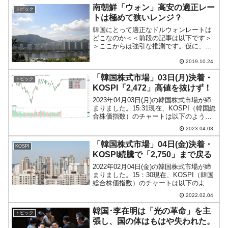
南朝鮮「ウォン」高安の適正レー
トピック
トは極めて狭いレンジ？
韓国にとって適正なドルウォンレートは
どこなのか＜＜前段の記事は以下です＞
＞ここからは強引な推測です。仮に、韓
国と通貨当局がこれ以上のウォン安を許
さないというレートを直近のドタバタか
2019.10.24
ら「1ドル＝1,200ウォン」、これ以上の
「韓国株式市場」03日(月)決着・
ウォン高を許さない...
トピック
KOSPI「2,472」高値を抜けず！
2023年04月03日(月)の韓国株式市場が締
まりました。15:31現在、KOSPI（韓国総
合株価指数）のチャートは以下のように
なっています（チャートは
2023.04.03
『Investing.com』より引用）。残念でし
た(笑)。直近最高値を抜くことはできま...
「韓国株式市場」04日(金)決着・
KOSPI
KOSPI続騰で「2,750」まで戻る
2022年02月04日(金)の韓国株式市場が締
まりました。15：30現在、KOSPI（韓国
総合株価指数）のチャートは以下のよう
になっています（チャートは
2022.02.04
『Investing.com』より引用）。旧正月明
けは2日続けて上昇で締まりました。
韓国･李在明は「光の革命」を主
トピック
KO...
張し、国の体はもはや失われた。