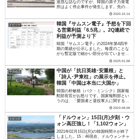
迷惑な話なのですが、韓国の原子力発電
所はよく停止事件が発生します。先の台
風で6基のゲナ津が停止したのはご紹介し
2020.10.14
たとおりで、原因は塩害対策が十分でな
かったためでした。それにしても韓国の
韓国『サムスン電子』予想を下回
トピック
原発はよく停止しますの...
る営業利益「6.5兆」。2Q連続で
利益が予測より下
韓国『サムスン電子』の2024年第4四半
期の業績が公示しました。毎度のことな
がら暫定版で細かい部分が出ていません
ので、あまり面白くはありませんが、ご
2025.01.08
紹介しておきます。2024年第4四半期総
売上：75.00兆ウォン（+10.65％）営業利
中国が「抗日英雄･安重根」と
中国経済
益：...
「詩人･尹東柱」の展示を停止。
韓国「中国は本当に大国か」
韓国の朴敏植（パク・ミンシク）国家報
勲部長官がお怒りです。国家報勲部とい
うのは、「愛国者と退役軍人に関する政
策の立案と実施を行うこと」が業務で、
2023.08.06
白善燁将軍の名誉を回復する措置を取っ
た――という件でも登場しました。その
「ドルウォン」15日(月)夕刻・ウ
トピック
朴部長がSNSで「中国は...
ォン高圧強し！「1,102ウォン」
2021年02月15日(月)の韓国時間※が終了
しました。15：46現在、ドルウォンチャ