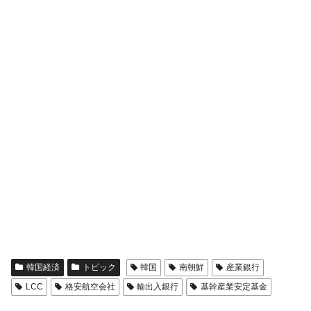
全て勝つといくら？ 競馬GI競走で勝利騎手がもら
Fact1
える賞金とは？
平成仮面ライダーの意外すぎるモチーフとは？
Fact1
発表から2日で大崩壊、鳴かず飛ばずに終わりそう
Fact1
なスーパーリーグとは？
日本人マスターズ挑戦の歴史。松山以前に最高位
Fact1
だった選手とは？
甲子園通算本塁打、最多の清原に次いで多く打っ
Fact1
ている意外な選手とは？
セレクトセールの高額取引馬が稼いだ金額とは？
Fact1
韓国経済
トピック
韓国
南朝鮮
産業銀行
LCC
格安航空会社
輸出入銀行
基幹産業安定基金