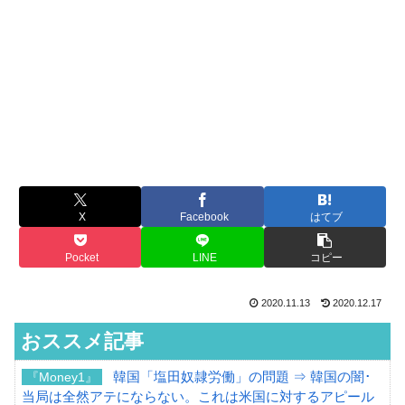
X
Facebook
はてブ
Pocket
LINE
コピー
2020.11.13
2020.12.17
おススメ記事
韓国「塩田奴隷労働」の問題 ⇒ 韓国の闇･
『Money1』
当局は全然アテにならない。これは米国に対するアピール