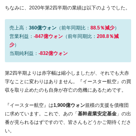
『Money1』
い「50.5％」に上昇
ちなみに、2020年第2四半期の業績は以下のようでした。
韓国大統領府ボンクラ政策室長が告発され
『Money1』
た ⇒ 国家が行った恐るべき株価操作であり、空前の国政壟
売上高：
360億ウォン
（前年同期比：
88.5％減少
）
断
営業利益：
-847億ウォン
（前年同期比：
208.8％減
韓国･警察職員が「丸刈りになって抗議活
『Money1』
少
）
動」
当期純利益：
-832億ウォン
中国だけが鉄鋼輸出を異常増加させる ⇒ 中
『Money1』
国の過剰生産が世界を蝕む。
第2四半期よりは赤字幅は縮小しましたが、それでも大赤
韓国製造業「半導体絶好調」のウラで他業
『Money1』
種は全般的「不調」⇒ PSIが示す現況は決して良くない。
字なことに変わりはありません。『イースター航空』の買
収を取り止めたのも自身が存亡の危機にあるためです。
【米韓激突案件】韓国消費者院が『クーパ
『Money1』
ン』1人当たり賠償10万ウォンを認定 ⇒ 総額3兆7,000億
『イースター航空』は
1,900億ウォン
規模の支援を債権団
韓国で猛暑。南東部では干ばつ
『Money1』
に求めています。これで、あの「
基幹産業安定基金
」の出
韓国型イージス搭載の次世代駆逐艦
『Money1』
番が見られるはずですので、皆さんもどうかご期待くださ
「KDDX」1番艦、2032年竣工と公示
い。
【対日本円】ウォン安が急進！ 日米の協調
『Money1』