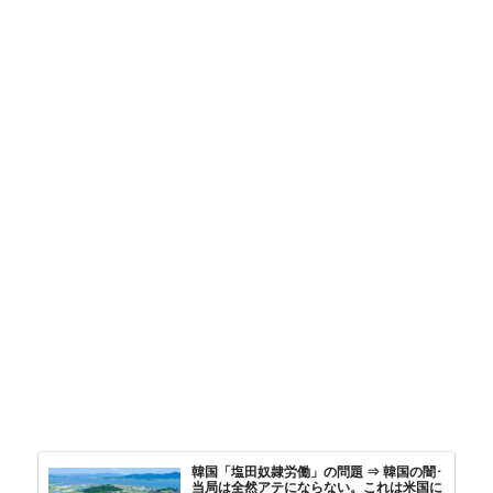
韓国「塩田奴隷労働」の問題 ⇒ 韓国の闇･
当局は全然アテにならない。これは米国に