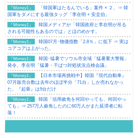
「韓国軍はたるんでいる」案件 × ２。⇒ 韓
『Money1』
国軍をダメにする最強タッグ「李在明 + 安圭伯」
韓国メディアが「韓国政府と李在明が吊る
『Money1』
される可能性もあるのでは」とほのめかす。
韓国07月･物価指数「2.8％」に低下 ⇒ 実は
『Money1』
コアコアは上がった。
韓国･猛暑でソウル市全域「猛暑重大警報」
『Money1』
発令。李在明「猛暑・干ばつ対処状況点検会議」
【日本市場再挑戦中】韓国『現代自動車』
『Money1』
07月販売台数は去年のほぼ半分「71台」しか売れなかっ
た。『起亜』は9台だけ
韓国「信用赦免を何回やっても、何回やっ
『Money1』
ても」⇒ 257万人赦免したのに60万人がまた延滞者に転
落！
韓国K9専用砲弾･装薬自動供給装甲車両･珍
『Money1』
兵器「K10」が改良に乗り出す。