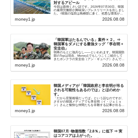
対するアピール
今回は面倒くさい話です。2026年07月30日、韓国
の雇用労働部が興味深いプレスリリースを出しまし
た。↑韓国の塩田は島嶼部に多く、劣悪な環境が一
般に見られることが少ないため、事件の発覚を妨げ
money1.jp
2026.08.08
たといわれます（後述）。これは、いわゆる「塩田
奴隷...
「韓国軍はたるんでいる」案件 × ２。⇒
韓国軍をダメにする最強タッグ「李在明 +
安圭伯」
弱将のもとに強兵なし――といわれます。韓国国防
部のTopは現在、Money1でもしつこくご紹介して
きたボンクラの安圭伯（アン・ギュベク）さんで
す。↑経済的無知蒙昧な李在明（イ・ジェミョン）
money1.jp
2026.08.08
さんと「韓国初の文官上がり」の国防部長官安圭伯
（アン...
韓国メディアが「韓国政府と李在明が吊る
される可能性もあるのでは」とほのめか
す。
「だから官製相場だってば」という話なのですが、
さすがの韓国メディアでも李在明（イ・ジェミョ
ン）さんと愉快な仲間たちを非難する記事が出るよ
うになっています。もちろん株価の暴落についてで
money1.jp
2026.08.08
『朝鮮日報』に面白い記事が出ています。「東西南
北」というコ...
韓国07月･物価指数「2.8％」に低下 ⇒ 実
はコアコアは上がった。