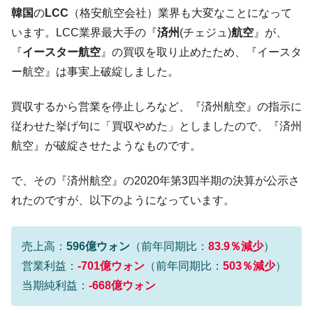
韓国「2026年07月の輸出入」絶好調。半導
『Money1』
韓国
の
LCC
（格安航空会社）業界も大変なことになって
体だけで410億ドル、輸出全体の41％もある
います。LCC業界最大手の『
済州
(チェジュ)
航空
』が、
韓国･李在明「青年層の雇用状況が悪い。せ
『Money1』
『
イースター航空
』の買収を取り止めたため、『イースタ
や、若者に起業させよう」⇒ どんな雇用対策だソレ。
ー航空』は事実上破綻しました。
【韓国の外貨準備】2026年07月は4,279億ド
『Money1』
ル。外平債の発行「19.4億ドル」
買収するから営業を停止しろなど、『済州航空』の指示に
韓国「ここは北朝鮮なのか。選管がサーバ
『Money1』
従わせた挙げ句に「買収やめた」としましたので、『済州
ーにウソのデータを入力したのは明白だ」
航空』が破綻させたようなものです。
韓国･李在明さっそく不動産対策で浅薄な発
『Money1』
言。
で、その『済州航空』の2020年第3四半期の決算が公示さ
韓国は「中国と同じく」投資に不適格な国
『Money1』
れたのですが、以下のようになっています。
だ。
『韓国銀行』が「金の保有量を増やしま
『Money1』
売上高：
596億ウォン
（前年同期比：
83.9％減少
）
す」⇒「金を経由するドル入手」手段ではないのか？
営業利益：
-701億ウォン
（前年同期比：
503％減少
）
韓国･外為取引量「1日当たり1,214.4億ド
『Money1』
当期純利益：
-668億ウォン
ル」まで拡大 ⇒ 海外資金の動きに強く左右される状態
韓国･帰ってきた李在明。李在明を支持しな