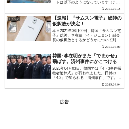
ートは以下のようになっています（チャ
ートは『Investing.com』より引用：以下
2021.02.15
同）。陰線となって、およそ「1ドル＝
1,102ウォン」でもんでいます...
【速報】『サムスン電子』総帥の
トピック
仮釈放が決定！
本日2021年08月09日、韓国『サムスン電
子』総帥、李在鎔（イ・ジェヨン）副会
長の仮釈放とするかどうかについて判断
を下す仮釈放審査委員会が開催されまし
2021.08.09
た。結果、李副会長の仮釈放が決定され
ました。07月末時点で李副会長は刑期の
韓国･李在明がまた「でまかせ」
トピック
60％を服役し...
飛ばす。済州事件にかこつける
2025年04月03日、韓国では「4・3事件犠
牲者追悼式」が行われました。日付の
「4.3」で知られる「済州事件」です。↑
追悼式に出席した李在明（イ・ジェミョ
2025.04.04
ン）さん。李在明（イ・ジェミョン）さ
んはこの式典において以下のように述べ
ました。「2...
広告