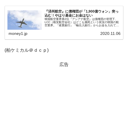
に韓国がいっちょがみしたのでは。
『済州航空』に債権団が「1,900億ウォン」突っ
韓国政府『BYD』車への補助金を全廃 ⇒ 実
『Money1』
込む！やはり基金にお金はない
韓国航空業界第2位『アシアナ航空』は債権団の管理下、
は韓国で『BYD』車は売れている。6カ月で対前年同期比
LCC（格安航空会社）はどこも瀕死という状況の韓国の航
空業界。『産業銀行』『輸出入銀行』からお金を入れても
1.9倍！
らった『大韓航空』も資金ショートを起こしそうですの
で、例の「基幹産業安定基金」※に...
money1.jp
2020.11.06
在韓米国大使スティールが着韓！⇒ さっそ
『Money1』
く空港に詰めかけ「出て行け！」「極右勢力」のプラカー
ドを掲げる「在韓反米勢力」
(柏ケミカル＠ｄｃｐ)
韓国政府「2035年までに18.4GW規模のAIデ
『Money1』
ータセンター整備」⇒ だから無理だってば。
広告
JPモルガン「韓国レバレッジETFの清算は
『Money1』
ほぼ終わった」
韓国『国民年金公団』株価暴落で200兆蒸
『Money1』
発。
韓国政府「ニセＫ-ブランドを通報しようキ
『Money1』
ャンペーン」⇒ あの名物教授も登場！
韓国「橋が落ちました」⇒ 耐久性「なさす
『Money1』
ぎ」では。