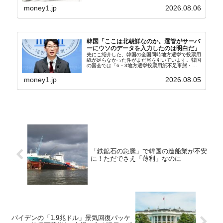
⇒Securities：3,80...
money1.jp
2026.08.06
韓国「ここは北朝鮮なのか。選管がサーバ
ーにウソのデータを入力したのは明白だ」
先にご紹介した、韓国の全国同時地方選挙で投票用
紙が足らなかった件がまだ尾を引いています。韓国
の国会では「6・3地方選挙投票用紙不足事態・国
政調査特別委員会」が設けられ、調査を続けていま
す。『国民の力』の朱晋佑（チュ・ジヌ）議員はそ
money1.jp
2026.08.05
の委員の一...
「鉄鉱石の急騰」で韓国の造船業が不安
に！ただでさえ「薄利」なのに
バイデンの「1.9兆ドル」景気回復パッケ