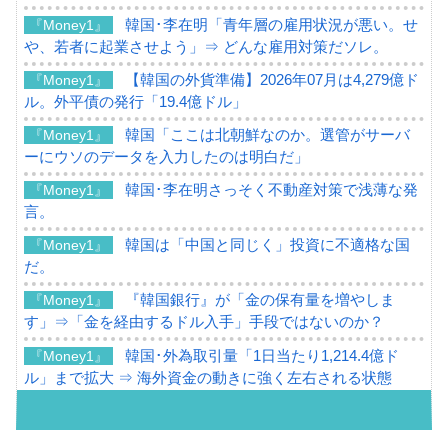
韓国･李在明「青年層の雇用状況が悪い。せ
『Money1』
や、若者に起業させよう」⇒ どんな雇用対策だソレ。
【韓国の外貨準備】2026年07月は4,279億ド
『Money1』
ル。外平債の発行「19.4億ドル」
韓国「ここは北朝鮮なのか。選管がサーバ
『Money1』
ーにウソのデータを入力したのは明白だ」
韓国･李在明さっそく不動産対策で浅薄な発
『Money1』
言。
韓国は「中国と同じく」投資に不適格な国
『Money1』
だ。
『韓国銀行』が「金の保有量を増やしま
『Money1』
す」⇒「金を経由するドル入手」手段ではないのか？
韓国･外為取引量「1日当たり1,214.4億ド
『Money1』
ル」まで拡大 ⇒ 海外資金の動きに強く左右される状態
韓国･帰ってきた李在明。李在明を支持しな
『Money1』
い「50.5％」に上昇