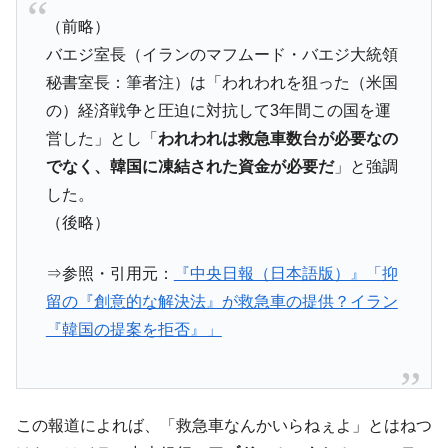
韓国政府『BYD』車への補助金を全廃 ⇒ 実
『Money1』
（前略）
は韓国で『BYD』車は売れている。6カ月で対前年同期比
バエジ室長（イランのマフムード・バエジ大統領
1.9倍！
秘書室長：筆者注）は「われわれを狙った（米国
在韓米国大使スティールが着韓！⇒ さっそ
『Money1』
く空港に詰めかけ「出て行け！」「極右勢力」のプラカー
の）経済戦争と圧迫に対抗して3年間この国を運
ドを掲げる「在韓反米勢力」
営した」とし「
われわれは救急車数台が必要なの
韓国政府「2035年までに18.4GW規模のAIデ
『Money1』
でなく、韓国に凍結された資金が必要だ
」と強調
ータセンター整備」⇒ だから無理だってば。
した。
JPモルガン「韓国レバレッジETFの清算は
『Money1』
（後略）
ほぼ終わった」
⇒参照・引用元：
『中央日報（日本語版）』「抑
韓国『国民年金公団』株価暴落で200兆蒸
『Money1』
発。
留の『創意的な解決法』が救急車の提供？イラン
『韓国の提案を拒否』」
韓国政府「ニセＫ-ブランドを通報しようキ
『Money1』
ャンペーン」⇒ あの名物教授も登場！
韓国「橋が落ちました」⇒ 耐久性「なさす
『Money1』
ぎ」では。
この報道によれば、「救急車なんかいらねぇよ」とはねつ
韓国鉄鋼最大手『POSCO』ズブズブ沈む。
『Money1』