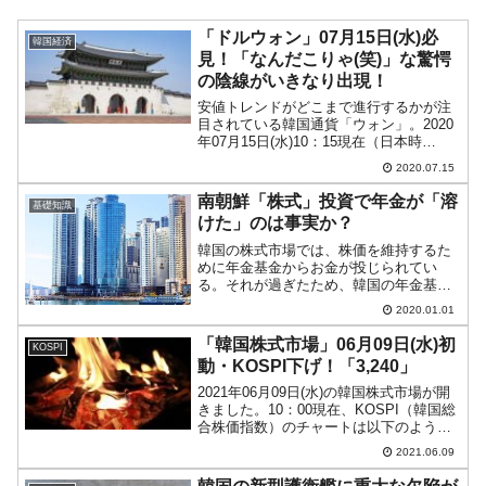
「ドルウォン」07月15日(水)必
韓国経済
見！「なんだこりゃ(笑)」な驚愕
の陰線がいきなり出現！
安値トレンドがどこまで進行するかが注
目されている韓国通貨「ウォン」。2020
年07月15日(水)10：15現在（日本時
間）、ドルウォンチャートは以下のよう
2020.07.15
になっています（チャートは
『Investing.com』より引用：以下同）。
南朝鮮「株式」投資で年金が「溶
基礎知識
長い陰線と...
けた」のは事実か？
韓国の株式市場では、株価を維持するた
めに年金基金からお金が投じられてい
る。それが過ぎたため、韓国の年金基金
のお金はもうほとんど残っていない、
2020.01.01
「溶けてしまった」――といった話を聞
くことがあります。しかし、これは本当
「韓国株式市場」06月09日(水)初
KOSPI
のことでしょうか？年金基金が...
動・KOSPI下げ！「3,240」
2021年06月09日(水)の韓国株式市場が開
きました。10：00現在、KOSPI（韓国総
合株価指数）のチャートは以下のように
なっています（チャートは
2021.06.09
『Investing.com』より引用）。本日は下
げです。前日がコマ足で上昇が厳しそう