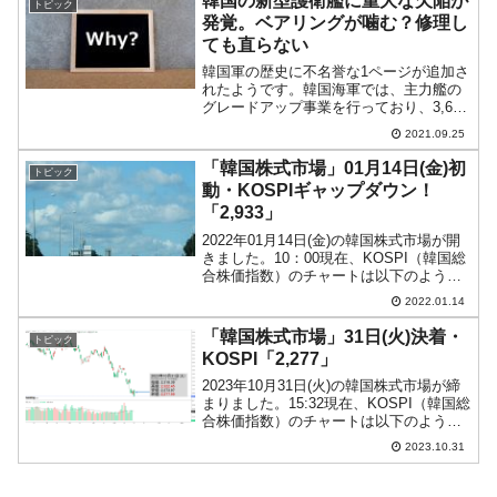
韓国の新型護衛艦に重大な欠陥が
トピック
なの...
発覚。ベアリングが噛む？修理し
ても直らない
韓国軍の歴史に不名誉な1ページが追加さ
れたようです。韓国海軍では、主力艦の
グレードアップ事業を行っており、3,600
トン級の新型護衛艦を8隻建造する予定で
2021.09.25
す。2015～2023年で総事業費3兆2,000億
ウォンかけます。2018年03月には...
「韓国株式市場」01月14日(金)初
トピック
動・KOSPIギャップダウン！
「2,933」
2022年01月14日(金)の韓国株式市場が開
きました。10：00現在、KOSPI（韓国総
合株価指数）のチャートは以下のように
なっています（チャートは
2022.01.14
『Investing.com』より引用）。ギャップ
ダウンして始まりました。コマ足です
「韓国株式市場」31日(火)決着・
トピック
が、K...
KOSPI「2,277」
2023年10月31日(火)の韓国株式市場が締
まりました。15:32現在、KOSPI（韓国総
合株価指数）のチャートは以下のように
なっています（チャートは
2023.10.31
『Investing.com』より引用）。投資家別
売買動向は以下です。⇒データ引用元：
『...