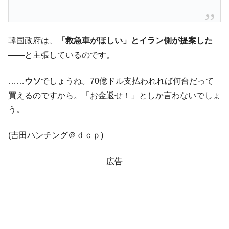
韓国「2026年1Q 資金循環統計」面白い結果
『Money1』
に。
韓国政府は、
「救急車がほしい」とイラン側が提案した
韓国化学企業最大手『ロッテケミカル』純
『Money1』
――と主張しているのです。
借入金が約8兆。信用格付け「ネガティブ」にダウン
韓国株式市場･暗黒の火曜日。サーキットブ
『Money1』
……
ウソ
でしょうね。70億ドル支払われれば何台だって
レイカーも発動！ 半導体2銘柄の暴落
買えるのですから。「お金返せ！」としか言わないでしょ
韓国･カードローン金利「15％」突破！
『Money1』
う。
日本の誇る海洋資源調査船『白嶺』は先進技術の
Fact1
塊！
(吉田ハンチング＠ｄｃｐ)
夏の甲子園、優勝校を最も多く輩出している都道
Fact1
府県とは？
広告
今話題の「楽天ライオンズ」とは？
Fact1
奇跡の毛色「白毛馬」とは？
Fact1
全て勝つといくら？ 競馬GI競走で勝利騎手がもら
Fact1
える賞金とは？