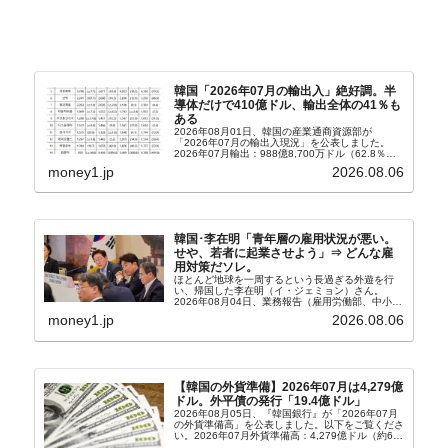
韓国「2026年07月の輸出入」絶好調。半
導体だけで410億ドル、輸出全体の41％も
ある
2026年08月01日、韓国の産業通商資源部が
「2026年07月の輸出入現況」を公表しました。
2026年07月輸出：988億8,700万ドル（62.8％）
輸入：685億6,300万ドル（26.5％）貿易収支：
money1.jp
2026.08.06
303億2,400万ドル2026...
韓国･李在明「青年層の雇用状況が悪い。
せや、若者に起業させよう」⇒ どんな雇
用対策だソレ。
ほとんど地球を一周するという長過ぎる外遊を行
い、帰国した李在明（イ・ジェミョン）さん。
2026年08月04日、業務報告（雇用労働部、中小ベ
ンチャー企業部、公正取引委員会）を主催。この席
money1.jp
2026.08.06
上、韓国大統領に成りおおせた李在明（イ・ジェミ
ョン）さん...
【韓国の外貨準備】2026年07月は4,279億
ドル。外平債の発行「19.4億ドル」
2026年08月05日、『韓国銀行』が「2026年07月
の外貨準備高」を公表しました。以下をご覧くださ
い。2026年07月外貨準備高：4,279億ドル（約67
兆4,456億円）※前月比：+6億ドル＜＜内訳＞＞