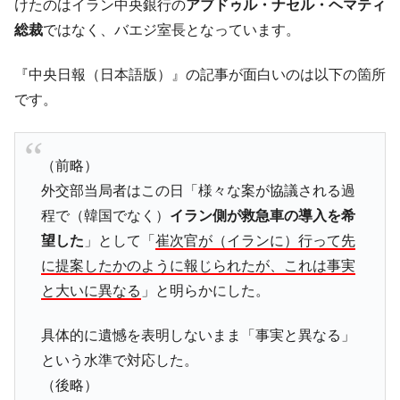
けたのはイラン中央銀行の
アブドゥル・ナセル・ヘマティ
営業利益80.2％も減少
総裁
ではなく、バエジ室長となっています。
米国下院「韓国の公務員個人をターゲット
『Money1』
にぶん殴る法案」提出！⇒ クーパン問題は合衆国企業に対
『中央日報（日本語版）』の記事が面白いのは以下の箇所
する差別。許してはおかぬ
です。
韓国ボンクラ政策室長･金容範、株価暴落に
『Money1』
他人事のような発言。
韓国半導体『SKハイニックス』2026年2Qの
『Money1』
（前略）
業績「史上最高益」当期純利益は前年同期比13.4倍に。
外交部当局者はこの日「様々な案が協議される過
韓国･加徳島新国際空港「またも暗礁」の危
『Money1』
程で（韓国でなく）
イラン側が救急車の導入を希
機 ⇒ 10.7兆では損が出るからできない。
望した
」として「
崔次官が（イランに）行って先
【速報】韓国株式市場の暴落・本日07月29
『Money1』
に提案したかのように報じられたが、これは事実
日(水)もサイドカー・サーキットブレイカーの二段コンボ
と大いに異なる
」と明らかにした。
発動！
IT産業は人を雇用する効果は低い。全産業の
『Money1』
具体的に遺憾を表明しないまま「事実と異なる」
半分未満しか雇用を生まない
という水準で対応した。
韓国「株式市場が賭博場のように変質した
『Money1』
（後略）
のは政界の責任だ」