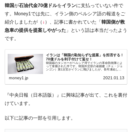
韓国大統領府ボンクラ政策室長が告発され
韓国
が
石油代金70億ドル
を
イラン
に支払っていない件で
『Money1』
た ⇒ 国家が行った恐るべき株価操作であり、空前の国政壟
す。Money1では先に、イラン側のペルシア語の報道をご
断
紹介しましたが（
↓
）、記事に書かれていた「
韓国側が救
韓国･警察職員が「丸刈りになって抗議活
『Money1』
急車の提供を提案しやがった
」という話は本当だったよう
動」
です。
中国だけが鉄鋼輸出を異常増加させる ⇒ 中
『Money1』
国の過剰生産が世界を蝕む。
イランは「韓国の恥知らずな提案」を拒否する！
70億ドルを利子付けて返せ！
韓国製造業「半導体絶好調」のウラで他業
『Money1』
韓国籍のタンカーがペルシア湾でイランの革命防衛隊によ
種は全般的「不調」⇒ PSIが示す現況は決して良くない。
って拿捕された件です。韓国外交部の崔鍾建（チェ・ジョ
ンゴン）第1次官がイランに飛びましたが、長年凍結して
きた「70億ドル」の石油代金を支払えと迫られています。
【米韓激突案件】韓国消費者院が『クーパ
韓国メディアからはいろいろな報...
『Money1』
money1.jp
2021.01.13
ン』1人当たり賠償10万ウォンを認定 ⇒ 総額3兆7,000億
韓国で猛暑。南東部では干ばつ
『Money1』
『中央日報（日本語版）』に興味記事が出て、これを裏付
韓国型イージス搭載の次世代駆逐艦
『Money1』
けています。
「KDDX」1番艦、2032年竣工と公示
以下に記事の一部を引用します。
【対日本円】ウォン安が急進！ 日米の協調
『Money1』
に韓国がいっちょがみしたのでは。