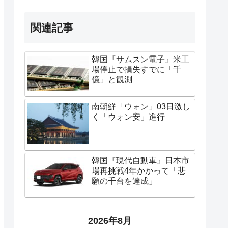
関連記事
韓国『サムスン電子』米工
場停止で損失すでに「千
億」と観測
南朝鮮「ウォン」03日激し
く「ウォン安」進行
韓国『現代自動車』日本市
場再挑戦4年かかって「悲
願の千台を達成」
2026年8月