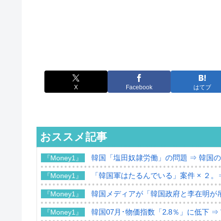
X
Facebook
はてブ
おススメ記事
韓国「塩田奴隷労働」の問題 ⇒ 韓国
『Money1』
「韓国軍はたるんでいる」案件 × ２。
『Money1』
韓国メディアが「韓国政府と李在明が
『Money1』
韓国07月･物価指数「2.8％」に低下 
『Money1』