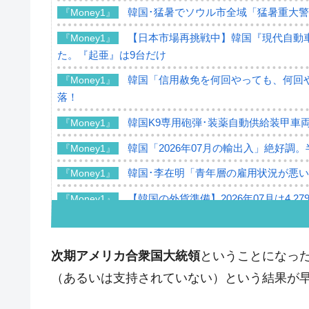
韓国･猛暑でソウル市全域「猛暑重大
『Money1』
【日本市場再挑戦中】韓国『現代自動車
『Money1』
た。『起亜』は9台だけ
韓国「信用赦免を何回やっても、何回や
『Money1』
落！
韓国K9専用砲弾･装薬自動供給装甲車両
『Money1』
韓国「2026年07月の輸出入」絶好調
『Money1』
韓国･李在明「青年層の雇用状況が悪い
『Money1』
【韓国の外貨準備】2026年07月は4,2
『Money1』
韓国「ここは北朝鮮なのか。選管がサ
『Money1』
韓国･李在明さっそく不動産対策で浅
『Money1』
次期アメリカ合衆国大統領
ということになっ
韓国は「中国と同じく」投資に不適格
『Money1』
（あるいは支持されていない）という結果が
『韓国銀行』が「金の保有量を増やし
『Money1』