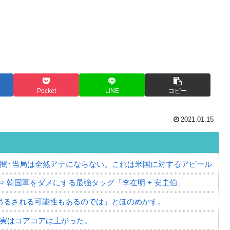
Pocket
LINE
コピー
2021.01.15
の闇･当局は全然アテにならない。これは米国に対するアピール
⇒ 韓国軍をダメにする最強タッグ「李在明 + 安圭伯」
吊るされる可能性もあるのでは」とほのめかす。
⇒ 実はコアコアは上がった。