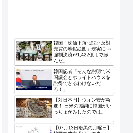
韓国「株価下落･追証･反対
売買の地獄絵図」現実に ⇒
強制決済が1,422億まで膨
んだ。
韓国記者「そんな説明で米
国議会とホワイトハウスを
説得できるわけないだ
ろ！」
【対日本円】ウォン安が急
進！ 日米の協調に韓国がい
っちょがみしたのでは。
【07月13日暗黒の月曜日】