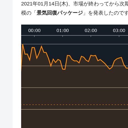
2021年01月14日(木)、市場が終わってから
韓国･外為取引量「1日当たり1,214.
『Money1』
模の「
景気回復パッケージ
」を発表したのです
韓国･帰ってきた李在明。李在明を支持し
『Money1』
韓国大統領府ボンクラ政策室長が告発さ
『Money1』
壟断
韓国･警察職員が「丸刈りになって抗
『Money1』
中国だけが鉄鋼輸出を異常増加させる 
『Money1』
韓国製造業「半導体絶好調」のウラで他
『Money1』
【米韓激突案件】韓国消費者院が『クーパ
『Money1』
韓国で猛暑。南東部では干ばつ
『Money1』
韓国型イージス搭載の次世代駆逐艦「KD
『Money1』
【対日本円】ウォン安が急進！ 日米
『Money1』
韓国政府『BYD』車への補助金を全廃 
『Money1』
1.9倍！