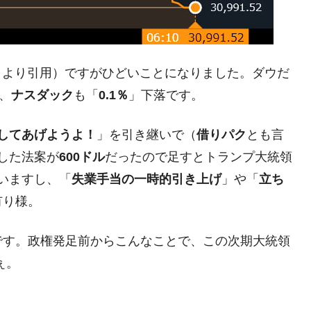
さっそく空港に詰めかけ「出て行け！」「極右勢力」のプラカー
模のAIデータセンター整備」⇒ だから無理だってば。
erg』より引用）ですがひどいことになりました。ダウだ
清算はほぼ終わった」
、
ナスダック
も「
0.1％
」下落です。
兆蒸発。
付してあげようよ！
」を引き継いで（
借りパク
とも言
うキャンペーン」⇒ あの名物教授も登場！
した法案が
600ドル
だったので足すとトランプ大統領
さすぎ」では。
ていますし、「
失業手当の一時的引き上げ
」や「
立ち
む。営業利益80.2％も減少
有り様。
ットにぶん殴る法案」提出！⇒ クーパン問題は合衆国企業に対
です。政権発足前からこんなことで、この次期大統領
暴落に他人事のような発言。
ぇ。
年2Qの業績「史上最高益」当期純利益は前年同期比13.4倍に。
術の塊！