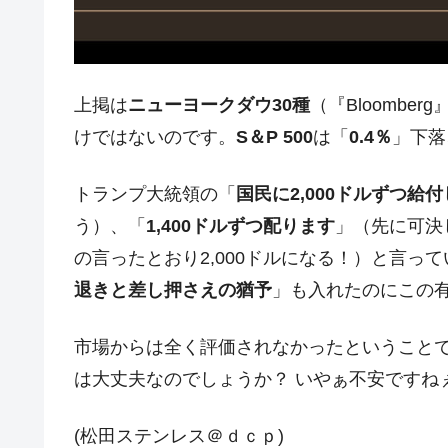
在韓米国大使スティールが着韓！⇒ 
『Money1』
ドを掲げる「在韓反米勢力」
韓国政府「2035年までに18.4GW規
『Money1』
上掲は
ニューヨークダウ30種
（『Bloomb
JPモルガン「韓国レバレッジETFの
『Money1』
けではないのです。
S＆P 500
は「
0.4％
」下落
韓国『国民年金公団』株価暴落で200
『Money1』
トランプ大統領の「
国民に2,000ドルずつ給
韓国政府「ニセＫ-ブランドを通報しよ
『Money1』
う）、「
1,400ドルずつ配ります
」（先に可決
韓国「橋が落ちました」⇒ 耐久性「な
『Money1』
の言ったとおり2,000ドルになる！）と言っ
韓国鉄鋼最大手『POSCO』ズブズブ沈
『Money1』
退きと差し押さえの猶予
」も入れたのにこの
米国下院「韓国の公務員個人をターゲ
『Money1』
する差別。許してはおかぬ
市場からは全く評価されなかったということ
韓国ボンクラ政策室長･金容範、株価
『Money1』
は大丈夫なのでしょうか？ いやぁ不安ですね
韓国半導体『SKハイニックス』2026
『Money1』
(松田ステンレス＠ｄｃｐ)
日本の誇る海洋資源調査船『白嶺』は先進技
Fact1