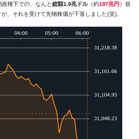
次期政権下での、なんと
総額1.9兆ドル
（約
197兆円
）規
4億ドル」まで拡大 ⇒ 海外資金の動きに強く左右される状態
が、それを受けて先物株価が下落しました(笑)。
ない「50.5％」に上昇
れた ⇒ 国家が行った恐るべき株価操作であり、空前の国政
議活動」
⇒ 中国の過剰生産が世界を蝕む。
業種は全般的「不調」⇒ PSIが示す現況は決して良くない。
ン』1人当たり賠償10万ウォンを認定 ⇒ 総額3兆7,000億
DX」1番艦、2032年竣工と公示
の協調に韓国がいっちょがみしたのでは。
⇒ 実は韓国で『BYD』車は売れている。6カ月で対前年同期比