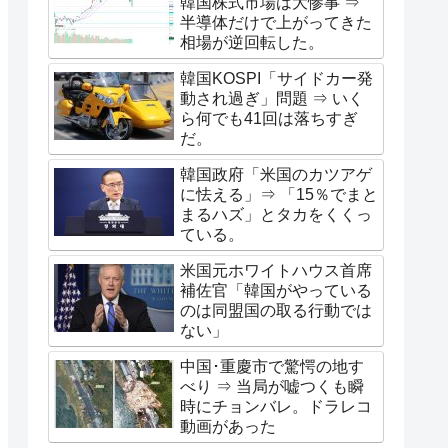
韓国株式市場は大惨事 ⇒
半導体だけで上がってきた
相場が逆回転した。
韓国KOSPI「サイドカー発
動され過ぎ」問題 ⇒ いく
ら何でも41回は落ちすぎ
だ。
韓国政府「米国のカツアゲ
に怯える」⇒ 「15％でまと
まるハズ」とタカをくくっ
ている。
米国元ホワイトハウス首席
補佐官「韓国がやっている
のは同盟国の取る行動では
ない」
中国･重慶市で驚愕の地す
べり ⇒ 当局が嘘つくも瞬
時にチョンバレ。ドラレコ
動画があった