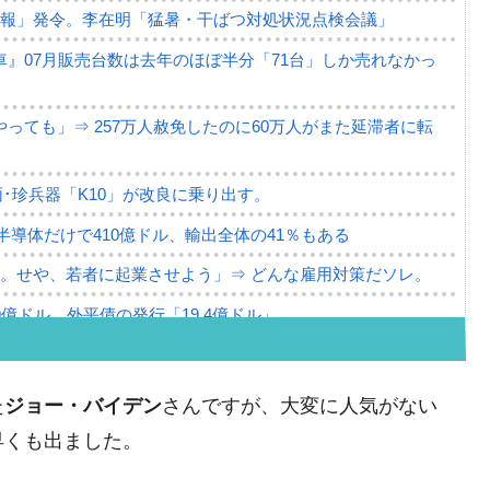
警報」発令。李在明「猛暑・干ばつ対処状況点検会議」
』07月販売台数は去年のほぼ半分「71台」しか売れなかっ
っても」⇒ 257万人赦免したのに60万人がまた延滞者に転
･珍兵器「K10」が改良に乗り出す。
。半導体だけで410億ドル、輸出全体の41％もある
。せや、若者に起業させよう」⇒ どんな雇用対策だソレ。
79億ドル。外平債の発行「19.4億ドル」
ーバーにウソのデータを入力したのは明白だ」
薄な発言。
た
ジョー・バイデン
さんですが、大変に人気がない
な国だ。
早くも出ました。
ます」⇒「金を経由するドル入手」手段ではないのか？