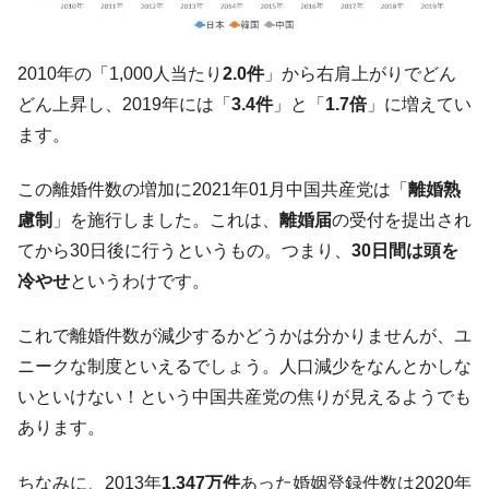
韓国政府『BYD』車への補助金を全廃 ⇒ 実
『Money1』
は韓国で『BYD』車は売れている。6カ月で対前年同期比
1.9倍！
2010年の「1,000人当たり
2.0件
」から右肩上がりでどん
在韓米国大使スティールが着韓！⇒ さっそ
『Money1』
どん上昇し、2019年には「
3.4件
」と「
1.7倍
」に増えてい
く空港に詰めかけ「出て行け！」「極右勢力」のプラカー
ます。
ドを掲げる「在韓反米勢力」
韓国政府「2035年までに18.4GW規模のAIデ
『Money1』
この離婚件数の増加に2021年01月中国共産党は「
離婚熟
ータセンター整備」⇒ だから無理だってば。
慮制
」を施行しました。これは、
離婚届
の受付を提出され
JPモルガン「韓国レバレッジETFの清算は
『Money1』
てから30日後に行うというもの。つまり、
30日間は頭を
ほぼ終わった」
冷やせ
というわけです。
韓国『国民年金公団』株価暴落で200兆蒸
『Money1』
発。
これで離婚件数が減少するかどうかは分かりませんが、ユ
韓国政府「ニセＫ-ブランドを通報しようキ
『Money1』
ニークな制度といえるでしょう。人口減少をなんとかしな
ャンペーン」⇒ あの名物教授も登場！
いといけない！という中国共産党の焦りが見えるようでも
韓国「橋が落ちました」⇒ 耐久性「なさす
『Money1』
あります。
ぎ」では。
韓国鉄鋼最大手『POSCO』ズブズブ沈む。
『Money1』
ちなみに、2013年
1,347万件
あった婚姻登録件数は2020年