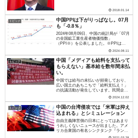
ニュースがありましたが、これなども
「その奥に何があるか」を見なければな
2018.01.14
りません。決して中国経済...
中国PPIは下がりっぱなし。07月
トピック
も「-0.8％」
2024年08月09日、中国の統計局が「07月
の全国鉱工業生産者物価指数」
（PPI※）を公表しました。※PPIは
「Producer Price Index for Industrial
2024.08.11
Products」の略。PPIは、国内の鉱工業
者が生産...
中国「メディアも給料を支払って
トピック
もらえない」基本給を数年間未払
い。
中国では給与の未払いが頻発しており、
広い国土のあちこちで「給料支払え！」
の抗議活動が発生しています。民間企業
だけではなく、銀行や病院など、社会イ
2024.12.02
ンフラに関わる組織ですら不払いを行っ
ていますので、社会不安が醸成されて当
中国の台湾侵攻では「米軍は抑え
トピック
然です。驚くべきは、中国...
込まれる」とシミュレーション
自由主義陣営側の日本にとってはあまり
うれしくないニュースが出ました。アメ
リカ合衆国の有名シンクタンク『ランド
研究所』のシミュレーション結果が報道
2021.03.28