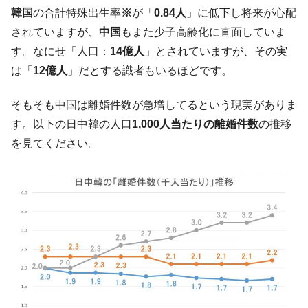
韓国大統領府ボンクラ政策室長が告発され
韓国
の合計特殊出生率
※
が「
0.84人
」に低下し将来が心配
『Money1』
た ⇒ 国家が行った恐るべき株価操作であり、空前の国政壟
されていますが、
中国
もまた少子高齢化に直面していま
断
す。なにせ「人口：
14億人
」とされていますが、その実
韓国･警察職員が「丸刈りになって抗議活
『Money1』
は「
12億人
」だとする識者もいるほどです。
動」
中国だけが鉄鋼輸出を異常増加させる ⇒ 中
『Money1』
そもそも中国は離婚件数が急増してるという現実がありま
国の過剰生産が世界を蝕む。
す。以下の日中韓の人口
1,000人当たりの離婚件数
の推移
韓国製造業「半導体絶好調」のウラで他業
『Money1』
を見てください。
種は全般的「不調」⇒ PSIが示す現況は決して良くない。
【米韓激突案件】韓国消費者院が『クーパ
『Money1』
ン』1人当たり賠償10万ウォンを認定 ⇒ 総額3兆7,000億
韓国で猛暑。南東部では干ばつ
『Money1』
韓国型イージス搭載の次世代駆逐艦
『Money1』
「KDDX」1番艦、2032年竣工と公示
【対日本円】ウォン安が急進！ 日米の協調
『Money1』
に韓国がいっちょがみしたのでは。