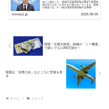
先にご紹介した、韓国の全国同時地方選挙で投票用
紙が足らなかった件がまだ尾を引いています。韓国
の国会では「6・3地方選挙投票用紙不足事態・国
政調査特別委員会」が設けられ、調査を続けていま
す。『国民の力』の朱晋佑（チュ・ジヌ）議員はそ
money1.jp
2026.08.05
の委員の一...
韓国「次期大統領」候補が「ノー審査」
で誰にでも1,000万貸せ！
韓国は「全然だめ」なところに空港を造
る
ホーム
トピック