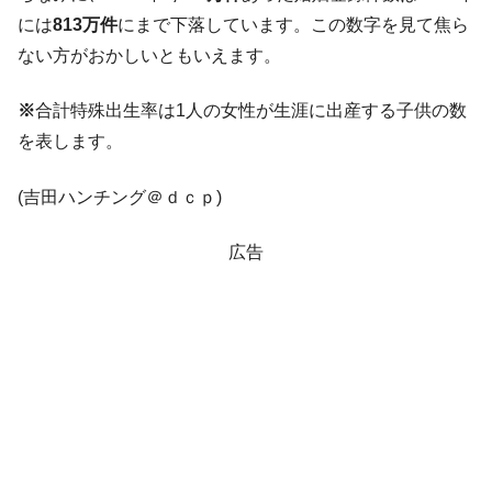
営業利益80.2％も減少
には
813万件
にまで下落しています。この数字を見て焦ら
米国下院「韓国の公務員個人をターゲット
『Money1』
ない方がおかしいともいえます。
にぶん殴る法案」提出！⇒ クーパン問題は合衆国企業に対
する差別。許してはおかぬ
※
合計特殊出生率は1人の女性が生涯に出産する子供の数
韓国ボンクラ政策室長･金容範、株価暴落に
『Money1』
を表します。
他人事のような発言。
(吉田ハンチング＠ｄｃｐ)
韓国半導体『SKハイニックス』2026年2Qの
『Money1』
業績「史上最高益」当期純利益は前年同期比13.4倍に。
広告
韓国･加徳島新国際空港「またも暗礁」の危
『Money1』
機 ⇒ 10.7兆では損が出るからできない。
【速報】韓国株式市場の暴落・本日07月29
『Money1』
日(水)もサイドカー・サーキットブレイカーの二段コンボ
発動！
IT産業は人を雇用する効果は低い。全産業の
『Money1』
半分未満しか雇用を生まない
韓国「株式市場が賭博場のように変質した
『Money1』
のは政界の責任だ」