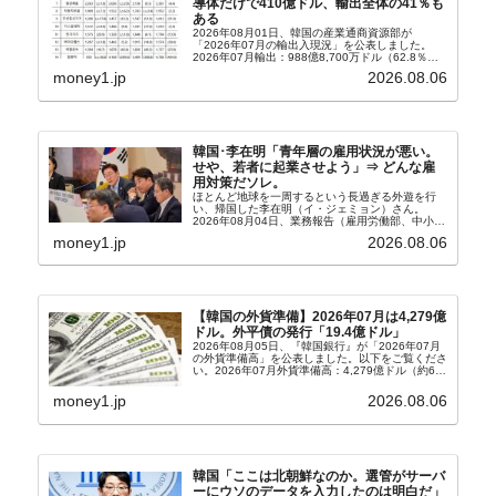
導体だけで410億ドル、輸出全体の41％も
ある
2026年08月01日、韓国の産業通商資源部が
「2026年07月の輸出入現況」を公表しました。
2026年07月輸出：988億8,700万ドル（62.8％）
輸入：685億6,300万ドル（26.5％）貿易収支：
money1.jp
2026.08.06
303億2,400万ドル2026...
韓国･李在明「青年層の雇用状況が悪い。
せや、若者に起業させよう」⇒ どんな雇
用対策だソレ。
ほとんど地球を一周するという長過ぎる外遊を行
い、帰国した李在明（イ・ジェミョン）さん。
2026年08月04日、業務報告（雇用労働部、中小ベ
ンチャー企業部、公正取引委員会）を主催。この席
money1.jp
2026.08.06
上、韓国大統領に成りおおせた李在明（イ・ジェミ
ョン）さん...
【韓国の外貨準備】2026年07月は4,279億
ドル。外平債の発行「19.4億ドル」
2026年08月05日、『韓国銀行』が「2026年07月
の外貨準備高」を公表しました。以下をご覧くださ
い。2026年07月外貨準備高：4,279億ドル（約67
兆4,456億円）※前月比：+6億ドル＜＜内訳＞＞
⇒Securities：3,80...
money1.jp
2026.08.06
韓国「ここは北朝鮮なのか。選管がサーバ
ーにウソのデータを入力したのは明白だ」