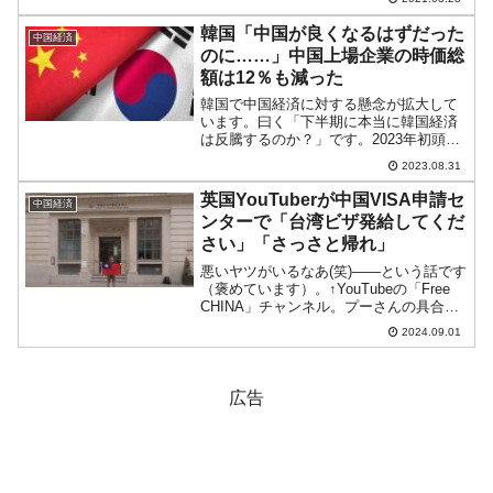
されました。合衆国と中国の新冷戦は台
湾が焦点になっており、中国共産党軍に
韓国「中国が良くなるはずだった
中国経済
よる武力侵攻が危ぶまれて...
のに……」中国上場企業の時価総
額は12％も減った
韓国で中国経済に対する懸念が拡大して
います。曰く「下半期に本当に韓国経済
は反騰するのか？」です。2023年初頭に
は、中国がリオープニングとなり、消費
2023.08.31
も回復して対中国輸出も拡大。下半期に
は韓国経済は反騰する――という目論見
英国YouTuberが中国VISA申請セ
中国経済
だったのですが、全く...
ンターで「台湾ビザ発給してくだ
さい」「さっさと帰れ」
悪いヤツがいるなあ(笑)――という話です
（褒めています）。↑YouTubeの「Free
CHINA」チャンネル。プーさんの具合が
悪いみたいですね。YouTube「FREE
2024.09.01
CHINA」チャンネルのLewis（ルイス）さ
んが、台湾の旗を持って...
広告