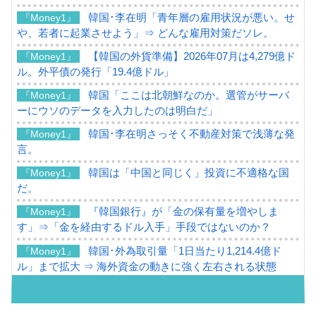
韓国･李在明「青年層の雇用状況が悪い。せ
『Money1』
や、若者に起業させよう」⇒ どんな雇用対策だソレ。
【韓国の外貨準備】2026年07月は4,279億ド
『Money1』
ル。外平債の発行「19.4億ドル」
韓国「ここは北朝鮮なのか。選管がサーバ
『Money1』
ーにウソのデータを入力したのは明白だ」
韓国･李在明さっそく不動産対策で浅薄な発
『Money1』
言。
韓国は「中国と同じく」投資に不適格な国
『Money1』
だ。
『韓国銀行』が「金の保有量を増やしま
『Money1』
す」⇒「金を経由するドル入手」手段ではないのか？
韓国･外為取引量「1日当たり1,214.4億ド
『Money1』
ル」まで拡大 ⇒ 海外資金の動きに強く左右される状態
韓国･帰ってきた李在明。李在明を支持しな
『Money1』
い「50.5％」に上昇