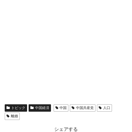
平成仮面ライダーの意外すぎるモチーフとは？
Fact1
発表から2日で大崩壊、鳴かず飛ばずに終わりそう
Fact1
なスーパーリーグとは？
日本人マスターズ挑戦の歴史。松山以前に最高位
Fact1
だった選手とは？
甲子園通算本塁打、最多の清原に次いで多く打っ
Fact1
ている意外な選手とは？
セレクトセールの高額取引馬が稼いだ金額とは？
Fact1
トピック
中国経済
中国
中国共産党
人口
離婚
シェアする