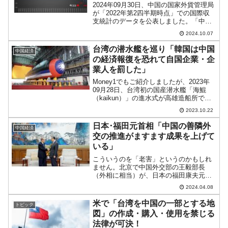
2024年09月30日、中国の国家外貨管理局
が「2022年第2四半期時点」での国際収
支統計のデータを公表しました。「中国
にはお金をやらん」という動きが見て取
2024.10.07
れます。以下の金融収支の「直接投資」
負債の部をご覧ください。2024年第2四
台湾の潜水艦を巡り「韓国は中国
中国経済
半期直接...
の経済報復を恐れて自国企業・企
業人を罰した」
Money1でもご紹介しましたが、2023年
09月28日、台湾初の国産潜水艦「海鯤
（kaikun）」の進水式が高雄造船所で行
われました。この潜水艦について、
2023.10.22
『Reuters（ロイター）』が興味深い記事
を出しています。2022年02月17日、...
日本･福田元首相「中国の善隣外
中国経済
交の推進がますます成果を上げて
いる」
こういうのを「老害」というのかもしれ
ません。北京で中国外交部の王毅部長
（外相に相当）が、日本の福田康夫元首
相と会談を行いました。日本ではあまり
2024.04.08
一般には知られていませんが「ボアオ・
アジアフォーラム」（BAF）という国際
米で「台湾を中国の一部とする地
トピック
会議があります。簡単にい...
図」の作成・購入・使用を禁じる
法律が可決！