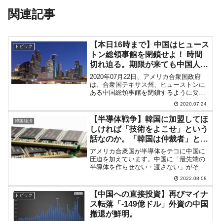
関連記事
【本日16時まで】中国はヒュース
トピック
トン総領事館を閉鎖せよ！ 時間
切れ迫る。期限が来ても中国人職
員は居座る？
2020年07月22日、アメリカ合衆国政府
は、合衆国テキサス州、ヒューストンに
ある中国総領事館を閉鎖するように要求
しました。「72時間以内」ですので、07
2020.07.24
月24日(金)の16時まで（現地時間／日本
時間では25日(土)午前06時）に閉鎖しな
【半導体戦争】韓国に加盟してほ
韓国経済
け...
しければ「技術をよこせ」という
話なのか。「韓国は仲裁者」と言
い出す
アメリカ合衆国が半導体をテコに中国に
圧迫を加えています。中国に「最先端の
半導体を作らせない・渡さない」がその
主旨ですが、半導体のサプライチェーン
2022.08.08
を自由主義陣営で固めるために
「Chip4（チップ4）」という半導体同盟
【中国への直接投資】再びマイナ
トピック
を結成することを目指してい...
ス転落「-149億ドル」外資の中国
撤退が鮮明。