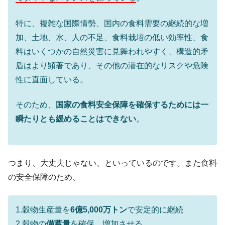
ドを掲げる「在韓反米勢力」
韓国政府「2035年までに18.4GW規模のAIデ
『Money1』
特に、複雑な国際情勢、国内の食料需要の継続的な増
ータセンター整備」⇒ だから無理だってば。
加、土地、水、人の不足、食料栽培の低い効率性、食
JPモルガン「韓国レバレッジETFの清算は
『Money1』
料はいくつかの自然災害に見舞われやすく、構造的矛
ほぼ終わった」
盾はより顕著であり、その他の潜在的なリスクや危険
韓国『国民年金公団』株価暴落で200兆蒸
『Money1』
性に直面している。
発。
韓国政府「ニセＫ-ブランドを通報しようキ
『Money1』
そのため、
国家の食料安全保障を確保するためには一
ャンペーン」⇒ あの名物教授も登場！
瞬たりとも緩めることはできない
。
韓国「橋が落ちました」⇒ 耐久性「なさす
『Money1』
ぎ」では。
韓国鉄鋼最大手『POSCO』ズブズブ沈む。
『Money1』
つまり、大丈夫じゃない、といっているのです。また食料
営業利益80.2％も減少
の安全保障のため、
米国下院「韓国の公務員個人をターゲット
『Money1』
にぶん殴る法案」提出！⇒ クーパン問題は合衆国企業に対
する差別。許してはおかぬ
1.穀物生産量を
6億5,000万トン
で安定的に継続
韓国ボンクラ政策室長･金容範、株価暴落に
2.穀物の
備蓄量
を確保、増加させる
『Money1』