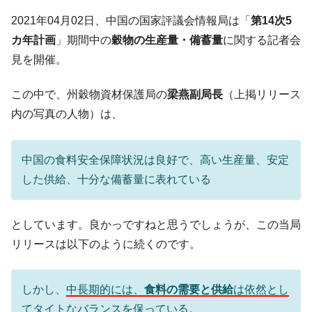
中国だけが鉄鋼輸出を異常増加させる ⇒ 中
『Money1』
2021年04月02日、中国の国家評議会情報局は「
第14次5
国の過剰生産が世界を蝕む。
カ年計画
」期間中の
穀物の生産量・備蓄量
に関する記者会
韓国製造業「半導体絶好調」のウラで他業
『Money1』
見を開催。
種は全般的「不調」⇒ PSIが示す現況は決して良くない。
【米韓激突案件】韓国消費者院が『クーパ
『Money1』
この中で、州穀物資材保護局の
梁燕副局長
（上掲リリース
ン』1人当たり賠償10万ウォンを認定 ⇒ 総額3兆7,000億
内の写真の人物）は、
韓国で猛暑。南東部では干ばつ
『Money1』
韓国型イージス搭載の次世代駆逐艦
『Money1』
中国の食料安全保障状況は良好で、高い生産量、安定
「KDDX」1番艦、2032年竣工と公示
した供給、十分な備蓄量に表れている
【対日本円】ウォン安が急進！ 日米の協調
『Money1』
に韓国がいっちょがみしたのでは。
としています。良かっですねと思うでしょうが、この当局
韓国政府『BYD』車への補助金を全廃 ⇒ 実
『Money1』
リリースは以下のように続くのです。
は韓国で『BYD』車は売れている。6カ月で対前年同期比
1.9倍！
在韓米国大使スティールが着韓！⇒ さっそ
『Money1』
しかし、
中長期的には、
食料の需要と供給
は依然とし
く空港に詰めかけ「出て行け！」「極右勢力」のプラカー
てタイトなバランスを保っている
。