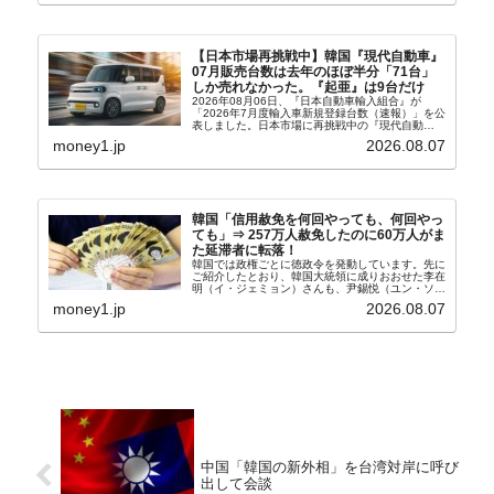
【日本市場再挑戦中】韓国『現代自動車』
07月販売台数は去年のほぼ半分「71台」
しか売れなかった。『起亜』は9台だけ
2026年08月06日、『日本自動車輸入組合』が
「2026年7月度輸入車新規登録台数（速報）」を公
表しました。日本市場に再挑戦中の『現代自動
車』、また日本市場を攻略したい『BYD』の販売
money1.jp
2026.08.07
台数はこの中に捉えられているはずです。先月から
は韓国の...
韓国「信用赦免を何回やっても、何回やっ
ても」⇒ 257万人赦免したのに60万人がま
た延滞者に転落！
韓国では政権ごとに徳政令を発動しています。先に
ご紹介したとおり、韓国大統領に成りおおせた李在
明（イ・ジェミョン）さんも、尹錫悦（ユン・ソギ
ョル）前政権が行った――「新出発基金」をバッド
money1.jp
2026.08.07
バンクにして不良債権の買い取りを行い、分割償還
や元利減免...
中国「韓国の新外相」を台湾対岸に呼び
出して会談