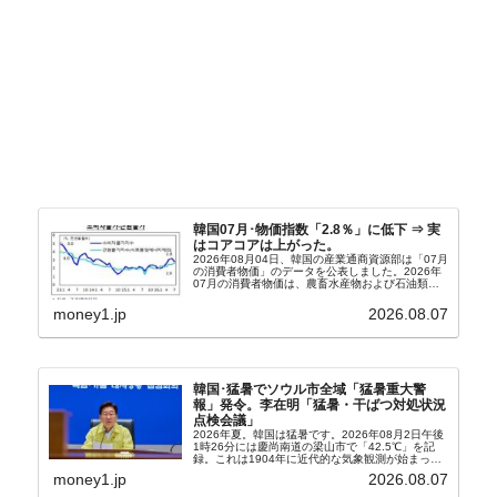
韓国07月･物価指数「2.8％」に低下 ⇒ 実
はコアコアは上がった。
2026年08月04日、韓国の産業通商資源部は「07月
の消費者物価」のデータを公表しました。2026年
07月の消費者物価は、農畜水産物および石油類の
上昇率が鈍化したことなどにより、前年同月比
2.8％上昇（06月は3.2％）となり、上昇率は前...
money1.jp
2026.08.07
韓国･猛暑でソウル市全域「猛暑重大警
報」発令。李在明「猛暑・干ばつ対処状況
点検会議」
2026年夏。韓国は猛暑です。2026年08月2日午後
1時26分には慶尚南道の梁山市で「42.5℃」を記
録。これは1904年に近代的な気象観測が始まって
以来の韓国史上最高気温です。08月04日には、ソ
money1.jp
2026.08.07
ウル市全域への「猛暑重大警報」が発令され...