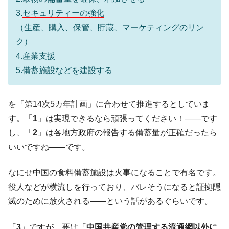
他人事のような発言。
3.
セキュリティーの強化
韓国半導体『SKハイニックス』2026年2Qの
『Money1』
（生産、購入、保管、貯蔵、マーケティングのリン
業績「史上最高益」当期純利益は前年同期比13.4倍に。
ク）
韓国･加徳島新国際空港「またも暗礁」の危
『Money1』
4.産業支援
機 ⇒ 10.7兆では損が出るからできない。
5.備蓄施設などを建設する
【速報】韓国株式市場の暴落・本日07月29
『Money1』
日(水)もサイドカー・サーキットブレイカーの二段コンボ
を「第14次5カ年計画」に合わせて推進するとしていま
発動！
す。「
1
」は実現できるなら頑張ってください！――です
IT産業は人を雇用する効果は低い。全産業の
『Money1』
し、「
2
」は各地方政府の報告する備蓄量が正確だったら
半分未満しか雇用を生まない
いいですね――です。
日本の誇る海洋資源調査船『白嶺』は先進技術の
Fact1
塊！
なにせ中国の食料備蓄施設は火事になることで有名です。
夏の甲子園、優勝校を最も多く輩出している都道
Fact1
役人などが横流しを行っており、バレそうになると証拠隠
府県とは？
滅のために放火される――という話があるぐらいです。
今話題の「楽天ライオンズ」とは？
Fact1
奇跡の毛色「白毛馬」とは？
Fact1
「
3
」ですが、要は「
中国共産党の管理する流通網以外に