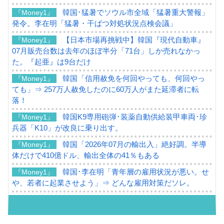
韓国･猛暑でソウル市全域「猛暑重大警報」
『Money1』
発令。李在明「猛暑・干ばつ対処状況点検会議」
【日本市場再挑戦中】韓国『現代自動車』
『Money1』
07月販売台数は去年のほぼ半分「71台」しか売れなかっ
た。『起亜』は9台だけ
韓国「信用赦免を何回やっても、何回やっ
『Money1』
ても」⇒ 257万人赦免したのに60万人がまた延滞者に転
落！
韓国K9専用砲弾･装薬自動供給装甲車両･珍
『Money1』
兵器「K10」が改良に乗り出す。
韓国「2026年07月の輸出入」絶好調。半導
『Money1』
体だけで410億ドル、輸出全体の41％もある
韓国･李在明「青年層の雇用状況が悪い。せ
『Money1』
や、若者に起業させよう」⇒ どんな雇用対策だソレ。
【韓国の外貨準備】2026年07月は4,279億ド
『Money1』
ル。外平債の発行「19.4億ドル」