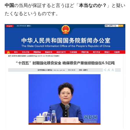
韓国「ここは北朝鮮なのか。選管がサーバ
『Money1』
中国
の当局が保証すると言うほど「
本当なのか？
」と疑い
ーにウソのデータを入力したのは明白だ」
たくなるというものです。
韓国･李在明さっそく不動産対策で浅薄な発
『Money1』
言。
韓国は「中国と同じく」投資に不適格な国
『Money1』
だ。
『韓国銀行』が「金の保有量を増やしま
『Money1』
す」⇒「金を経由するドル入手」手段ではないのか？
韓国･外為取引量「1日当たり1,214.4億ド
『Money1』
ル」まで拡大 ⇒ 海外資金の動きに強く左右される状態
韓国･帰ってきた李在明。李在明を支持しな
『Money1』
い「50.5％」に上昇
韓国大統領府ボンクラ政策室長が告発され
『Money1』
た ⇒ 国家が行った恐るべき株価操作であり、空前の国政壟
断
韓国･警察職員が「丸刈りになって抗議活
『Money1』
動」