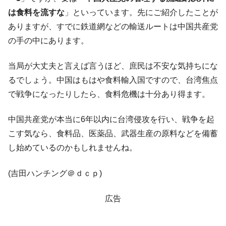
は食料を流すな
」といっています。先にご紹介したことが
全て勝つといくら？ 競馬GI競走で勝利騎手がもら
Fact1
える賞金とは？
ありますが、すでに鉄道網などの輸送ルートは中国共産党
平成仮面ライダーの意外すぎるモチーフとは？
の手の中にあります。
Fact1
発表から2日で大崩壊、鳴かず飛ばずに終わりそう
Fact1
当局が大丈夫と言えば言うほど、庶民は不安な気持ちにな
なスーパーリーグとは？
るでしょう。中国はもはや食料輸入国ですので、台湾焦点
日本人マスターズ挑戦の歴史。松山以前に最高位
Fact1
で戦争になったりしたら、食料危機は十分あり得ます。
だった選手とは？
甲子園通算本塁打、最多の清原に次いで多く打っ
Fact1
中国共産党が本当に6年以内に台湾侵攻を行い、戦争を起
ている意外な選手とは？
こす気なら、食料品、医薬品、武器生産の原料などを備蓄
セレクトセールの高額取引馬が稼いだ金額とは？
Fact1
し始めているのかもしれませんね。
(吉田ハンチング＠ｄｃｐ)
広告