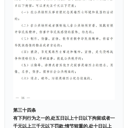
韓国鉄鋼最大手『POSCO』ズブズブ沈む。
『Money1』
営業利益80.2％も減少
米国下院「韓国の公務員個人をターゲット
『Money1』
にぶん殴る法案」提出！⇒ クーパン問題は合衆国企業に対
する差別。許してはおかぬ
韓国ボンクラ政策室長･金容範、株価暴落に
『Money1』
他人事のような発言。
韓国半導体『SKハイニックス』2026年2Qの
『Money1』
業績「史上最高益」当期純利益は前年同期比13.4倍に。
日本の誇る海洋資源調査船『白嶺』は先進技術の
Fact1
塊！
夏の甲子園、優勝校を最も多く輩出している都道
Fact1
府県とは？
今話題の「楽天ライオンズ」とは？
Fact1
第三十四条
有下列行为之一的,处五日以上十日以下拘留或者一
奇跡の毛色「白毛馬」とは？
Fact1
千元以上三千元以下罚款;情节较重的,处十日以上