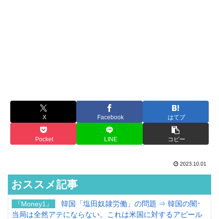
X
Facebook
はてブ
Pocket
LINE
コピー
2023.10.01
おススメ記事
韓国「塩田奴隷労働」の問題 ⇒ 韓国の闇･
『Money1』
当局は全然アテにならない。これは米国に対するアピール