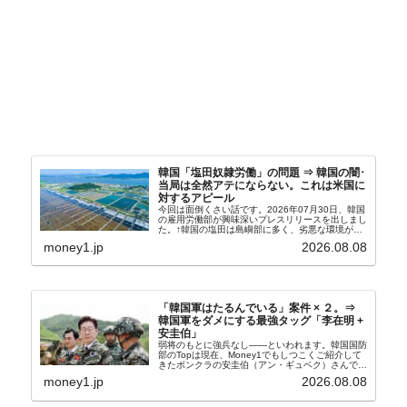
韓国「塩田奴隷労働」の問題 ⇒ 韓国の闇･
当局は全然アテにならない。これは米国に
対するアピール
今回は面倒くさい話です。2026年07月30日、韓国
の雇用労働部が興味深いプレスリリースを出しまし
た。↑韓国の塩田は島嶼部に多く、劣悪な環境が一
般に見られることが少ないため、事件の発覚を妨げ
money1.jp
2026.08.08
たといわれます（後述）。これは、いわゆる「塩田
奴隷...
「韓国軍はたるんでいる」案件 × ２。⇒
韓国軍をダメにする最強タッグ「李在明 +
安圭伯」
弱将のもとに強兵なし――といわれます。韓国国防
部のTopは現在、Money1でもしつこくご紹介して
きたボンクラの安圭伯（アン・ギュベク）さんで
す。↑経済的無知蒙昧な李在明（イ・ジェミョン）
money1.jp
2026.08.08
さんと「韓国初の文官上がり」の国防部長官安圭伯
（アン...