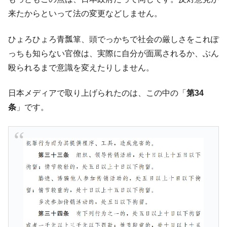
に韓国がいっちょがみしたのでは。
来たからといって法の変更などしません。
韓国政府『BYD』車への補助金を全廃 ⇒ 実
『Money1』
は韓国で『BYD』車は売れている。6カ月で対前年同期比
ひょろひょろ青瓢箪、頭でっかちで社会の厳しさをこれぽ
1.9倍！
っちも知らない官僚は、実際に自分が面罵されるか、ぶん
在韓米国大使スティールが着韓！⇒ さっそ
『Money1』
殴られるまで意識を変えたりしません。
く空港に詰めかけ「出て行け！」「極右勢力」のプラカー
ドを掲げる「在韓反米勢力」
日本メディアで取り上げられたのは、この中の「
第34
韓国政府「2035年までに18.4GW規模のAIデ
『Money1』
条
」です。
ータセンター整備」⇒ だから無理だってば。
JPモルガン「韓国レバレッジETFの清算は
『Money1』
ほぼ終わった」
韓国『国民年金公団』株価暴落で200兆蒸
『Money1』
発。
韓国政府「ニセＫ-ブランドを通報しようキ
『Money1』
ャンペーン」⇒ あの名物教授も登場！
韓国「橋が落ちました」⇒ 耐久性「なさす
『Money1』
ぎ」では。