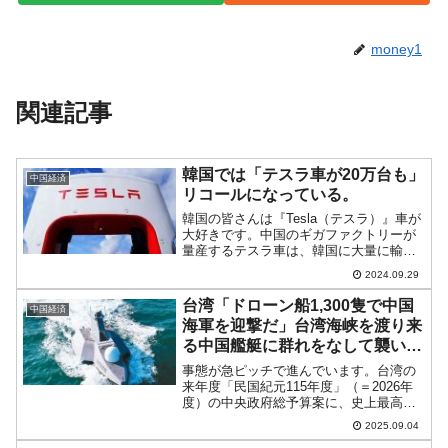
money1
関連記事
韓国では「テスラ車が20万台も」
中国経済
リコールになっている。
韓国の皆さんは『Tesla（テスラ）』車が
大好きです。中国のギガファクトリーが
量産するテスラ車は、韓国に大量に輸入
されています。それはいいのですが、実
2024.09.29
はテスラ車はリコールがとても多いので
す。2024年01～08月累計で、韓国内にお
台湾「ドローン船1,300隻で中国
中国経済
けるリコー...
海軍を迎撃だ」台湾海峡を渡り来
る中国艦艇に群れをなして襲いか
かる
事態が急ピッチで進んでいます。台湾の
来年度「民国紀元115年度」（＝2026年
度）の中央政府総予算案に、史上最高額
の国防予算「9,495億台湾元」が計上され
2025.09.04
ています。興味深いのは、この国防予算