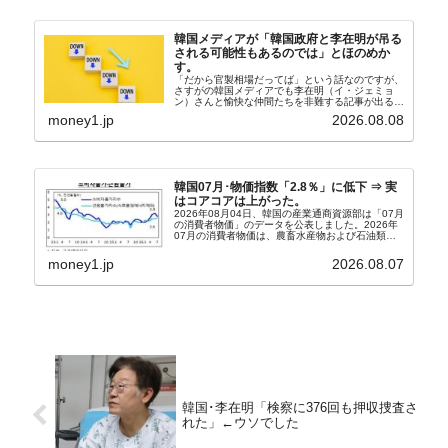
韓国メディアが「韓国政府と李在明が吊る
される可能性もあるのでは」とほのめか
す。
「だから官製相場だってば」という話なのですが、
さすがの韓国メディアでも李在明（イ・ジェミョ
ン）さんと愉快な仲間たちを非難する記事が出るよ
うになっています。もちろん株価の暴落についてで
money1.jp
2026.08.08
『朝鮮日報』に面白い記事が出ています。「東西南
北」というコ...
韓国07月･物価指数「2.8％」に低下 ⇒ 実
はコアコアは上がった。
2026年08月04日、韓国の産業通商資源部は「07月
の消費者物価」のデータを公表しました。2026年
07月の消費者物価は、農畜水産物および石油類の
上昇率が鈍化したことなどにより、前年同月比
2.8％上昇（06月は3.2％）となり、上昇率は前...
money1.jp
2026.08.07
韓国･李在明「検察に376回も押収捜査さ
れた」←ウソでした