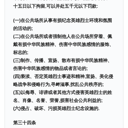
全て勝つといくら？ 競馬GI競走で勝利騎手がもら
Fact1
十五日以下拘留,可以并处五千元以下罚款:
える賞金とは？
平成仮面ライダーの意外すぎるモチーフとは？
Fact1
(一)在公共场所从事有损纪念英雄烈士环境和氛围
発表から2日で大崩壊、鳴かず飛ばずに終わりそう
Fact1
的活动的;
なスーパーリーグとは？
(二)在公共场所或者强制他人在公共场所穿着、佩
日本人マスターズ挑戦の歴史。松山以前に最高位
Fact1
戴有损中华民族精神、伤害中华民族感情的服饰、
だった選手とは？
标志的;
甲子園通算本塁打、最多の清原に次いで多く打っ
Fact1
(三)制作、传播、宣扬、散布有损中华民族精神、
ている意外な選手とは？
伤害中华民族感情的物品或者言论的;
セレクトセールの高額取引馬が稼いだ金額とは？
Fact1
(四)亵渎、否定英雄烈士事迹和精神,宣扬、美化侵
略战争和侵略行为,寻衅滋事,扰乱公共秩序的;
(五)以侮辱、诽谤或者其他方式侵害英雄烈士的姓
名、肖像、名誉、荣誉,损害社会公共利益的;
(六)侵占、破坏、污损英雄烈士纪念设施的.
第三十四条