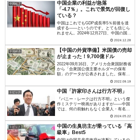
の中に「ドローン船：1,300隻」の調達が
中国企業の利益が急落
中国経済
記載さ...
「-4.7％」。これで景気が回復し
ている？
中国はこれでもGDP成長率5％前後を達
成する――というのです。とても信じら
れません。2024年12月27日、中国の国家
統計局が「2024年1—11月份全国规模以
2024.12.28
上工业企业利润下降4.7％」（2024年1～
11月 全国規模以上工業企業の経済デ...
【中国の外貨準備】米国債の売却
中国経済
が止まった！9,700億ドル
2022年09月16日、アメリカ合衆国財務省
から「合衆国公債主要ホルダーの保有
額」のデータが公表されました。保有額1
兆ドルを割って、どこまで売り続けるの
2022.09.19
か注目されているのが中国。以下が公表
データです。⇒データ出典：『アメリカ
中国「許家印さんは行方不明」
トピック
合衆国 財務省』...
『バニー・レークは行方不明』という傑
作ミステリー映画がありますが――中国
では、何の前触れもなく企業人・有名
人・要人が失踪します。こちらはミステ
2024.05.22
リーではなく、極めて現実的かつ「中国
共産党のしわざ」とネタが割れていま
中国の生臭坊主が乗っている「高
トピック
す。後で中国公安によって拘束...
級車」Best5
中国は中国共産党政府が支配しているの