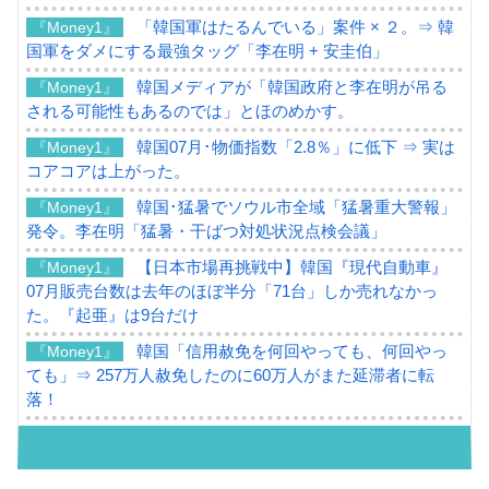
「韓国軍はたるんでいる」案件 × ２。⇒ 韓
『Money1』
国軍をダメにする最強タッグ「李在明 + 安圭伯」
韓国メディアが「韓国政府と李在明が吊る
『Money1』
される可能性もあるのでは」とほのめかす。
韓国07月･物価指数「2.8％」に低下 ⇒ 実は
『Money1』
コアコアは上がった。
韓国･猛暑でソウル市全域「猛暑重大警報」
『Money1』
発令。李在明「猛暑・干ばつ対処状況点検会議」
【日本市場再挑戦中】韓国『現代自動車』
『Money1』
07月販売台数は去年のほぼ半分「71台」しか売れなかっ
た。『起亜』は9台だけ
韓国「信用赦免を何回やっても、何回やっ
『Money1』
ても」⇒ 257万人赦免したのに60万人がまた延滞者に転
落！
韓国K9専用砲弾･装薬自動供給装甲車両･珍
『Money1』
兵器「K10」が改良に乗り出す。