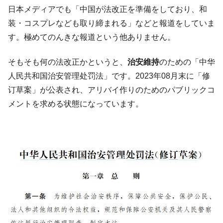
韓国「2026年07月の輸出入」絶好調。半導
『Money1』
日本メディアでも「中国が法改正を準備をしており、和
体だけで410億ドル、輸出全体の41％もある
装・コスプレなども取り締まれる」などと報道をしていま
韓国･李在明「青年層の雇用状況が悪い。せ
『Money1』
す。極めてのんきな報道という他ありません。
や、若者に起業させよう」⇒ どんな雇用対策だソレ。
【韓国の外貨準備】2026年07月は4,279億ド
『Money1』
そもそも何の法改正かというと、
治安維持
のための「中华
ル。外平債の発行「19.4億ドル」
人民共和国治安管理处罚法」です。2023年08月末に「修
韓国「ここは北朝鮮なのか。選管がサーバ
『Money1』
订草案」が公表され、アリバイ作りのためのパブリックコ
ーにウソのデータを入力したのは明白だ」
メントを求める状態になっています。
韓国･李在明さっそく不動産対策で浅薄な発
『Money1』
言。
韓国は「中国と同じく」投資に不適格な国
『Money1』
だ。
『韓国銀行』が「金の保有量を増やしま
『Money1』
す」⇒「金を経由するドル入手」手段ではないのか？
韓国･外為取引量「1日当たり1,214.4億ド
『Money1』
ル」まで拡大 ⇒ 海外資金の動きに強く左右される状態
韓国･帰ってきた李在明。李在明を支持しな