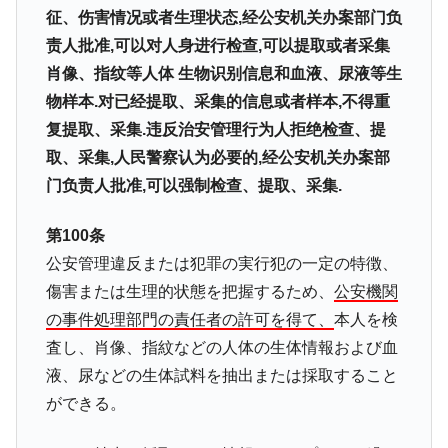
征、伤害情况或者生理状态,经公安机关办案部门负
责人批准,可以对人身进行检查,可以提取或者采集
肖像、指纹等人体 生物识别信息和血液、尿液等生
物样本.对已经提取、采集的信息或者样本,不得重
复提取、采集.违反治安管理行为人拒绝检查、提
取、采集,人民警察认为必要的,经公安机关办案部
门负责人批准,可以强制检查、提取、采集.
第100条
公安管理違反または犯罪の実行犯の一定の特徴、
傷害または生理的状態を把握するため、
公安機関
の事件処理部門の責任者の許可を得て、
本人を検
査し、肖像、指紋などの人体の生体情報および血
液、尿などの生体試料を抽出または採取すること
ができる。