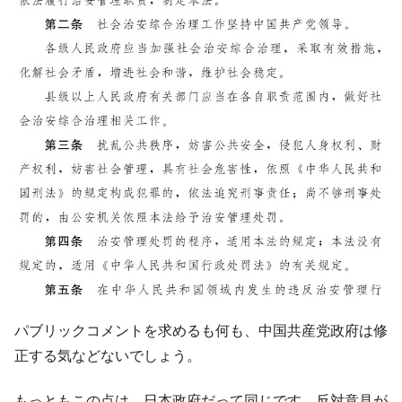
『Money1』
い「50.5％」に上昇
韓国大統領府ボンクラ政策室長が告発され
『Money1』
た ⇒ 国家が行った恐るべき株価操作であり、空前の国政壟
断
韓国･警察職員が「丸刈りになって抗議活
『Money1』
動」
中国だけが鉄鋼輸出を異常増加させる ⇒ 中
『Money1』
国の過剰生産が世界を蝕む。
韓国製造業「半導体絶好調」のウラで他業
『Money1』
種は全般的「不調」⇒ PSIが示す現況は決して良くない。
【米韓激突案件】韓国消費者院が『クーパ
『Money1』
ン』1人当たり賠償10万ウォンを認定 ⇒ 総額3兆7,000億
韓国で猛暑。南東部では干ばつ
『Money1』
パブリックコメントを求めるも何も、中国共産党政府は修
韓国型イージス搭載の次世代駆逐艦
『Money1』
正する気などないでしょう。
「KDDX」1番艦、2032年竣工と公示
【対日本円】ウォン安が急進！ 日米の協調
『Money1』
もっともこの点は、日本政府だって同じです。反対意見が