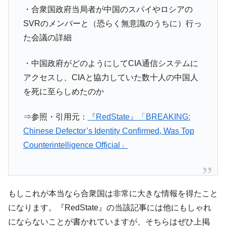
在韓米国大使スティールが着韓！⇒ さっそ
『Money1』
・合衆国政府当局者が中国のスパイやロシアの
く空港に詰めかけ「出て行け！」「極右勢力」のプラカー
SVRのメンバーと（恐らく無意識のうちに）行っ
ドを掲げる「在韓反米勢力」
た会議の詳細
韓国政府「2035年までに18.4GW規模のAIデ
『Money1』
ータセンター整備」⇒ だから無理だってば。
・中国政府がどのようにしてCIA通信システムに
JPモルガン「韓国レバレッジETFの清算は
『Money1』
アクセスし、CIAと協力していた数十人の中国人
ほぼ終わった」
を死に至らしめたのか
韓国『国民年金公団』株価暴落で200兆蒸
『Money1』
発。
⇒参照・引用元：
『RedState』「BREAKING:
韓国政府「ニセＫ-ブランドを通報しようキ
『Money1』
Chinese Defector’s Identity Confirmed, Was Top
ャンペーン」⇒ あの名物教授も登場！
Counterintelligence Official」
韓国「橋が落ちました」⇒ 耐久性「なさす
『Money1』
ぎ」では。
韓国鉄鋼最大手『POSCO』ズブズブ沈む。
『Money1』
もしこれが本当なら合衆国は非常に大きな情報を得たこと
営業利益80.2％も減少
になります。『RedState』の当該記事には他にもしゃれ
米国下院「韓国の公務員個人をターゲット
『Money1』
にならないことが書かれていますが、そちらはぜひ上掲
にぶん殴る法案」提出！⇒ クーパン問題は合衆国企業に対