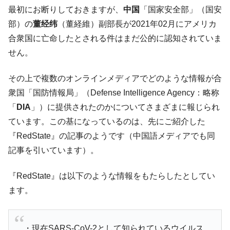
【韓国の外貨準備】2026年07月は4,279億ド
『Money1』
最初にお断りしておきますが、
中国
「国家安全部」（国安
ル。外平債の発行「19.4億ドル」
部）の
董经纬
（董経維）副部長が2021年02月にアメリカ
韓国「ここは北朝鮮なのか。選管がサーバ
『Money1』
合衆国に亡命したとされる件はまだ公的に認知されていま
ーにウソのデータを入力したのは明白だ」
せん。
韓国･李在明さっそく不動産対策で浅薄な発
『Money1』
言。
その上で複数のオンラインメディアでどのような情報が合
韓国は「中国と同じく」投資に不適格な国
『Money1』
衆国「国防情報局」（Defense Intelligence Agency：略称
だ。
「
DIA
」）に提供されたのかについてさまざまに報じられ
『韓国銀行』が「金の保有量を増やしま
『Money1』
ています。この基になっているのは、先にご紹介した
す」⇒「金を経由するドル入手」手段ではないのか？
『RedState』の記事のようです（中国語メディアでも同
韓国･外為取引量「1日当たり1,214.4億ド
『Money1』
記事を引いています）。
ル」まで拡大 ⇒ 海外資金の動きに強く左右される状態
韓国･帰ってきた李在明。李在明を支持しな
『Money1』
『RedState』は以下のような情報をもたらしたとしてい
い「50.5％」に上昇
ます。
韓国大統領府ボンクラ政策室長が告発され
『Money1』
た ⇒ 国家が行った恐るべき株価操作であり、空前の国政壟
断
・現在SARS-CoV-2として知られているウイルス