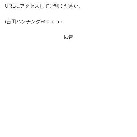
する差別。許してはおかぬ
URLにアクセスしてご覧ください。
韓国ボンクラ政策室長･金容範、株価暴落に
『Money1』
(吉田ハンチング＠ｄｃｐ)
他人事のような発言。
韓国半導体『SKハイニックス』2026年2Qの
『Money1』
広告
業績「史上最高益」当期純利益は前年同期比13.4倍に。
韓国･加徳島新国際空港「またも暗礁」の危
『Money1』
機 ⇒ 10.7兆では損が出るからできない。
【速報】韓国株式市場の暴落・本日07月29
『Money1』
日(水)もサイドカー・サーキットブレイカーの二段コンボ
発動！
日本の誇る海洋資源調査船『白嶺』は先進技術の
Fact1
塊！
夏の甲子園、優勝校を最も多く輩出している都道
Fact1
府県とは？
今話題の「楽天ライオンズ」とは？
Fact1
奇跡の毛色「白毛馬」とは？
Fact1