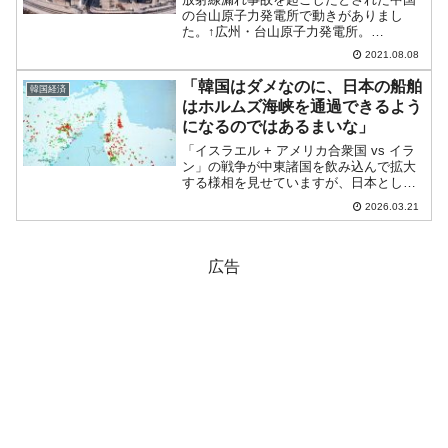
の台山原子力発電所で動きがありまし
た。↑広州・台山原子力発電所。
PHOTO(C)『EDFEnergy』この原子力発
2021.08.08
電所は中国南部、マカオから約61km、香
港から約126km西方にあります。つま
「韓国はダメなのに、日本の船舶
韓国経済
り、2つの有...
はホルムズ海峡を通過できるよう
になるのではあるまいな」
「イスラエル + アメリカ合衆国 vs イラ
ン」の戦争が中東諸国を飲み込んで拡大
する様相を見せていますが、日本として
はチョークポイントのホルムズ海峡でエ
2026.03.21
ネルギー輸送が圧迫されていることが大
問題です。↑ホルムズ海峡の左右に船舶が
滞留しています...
広告