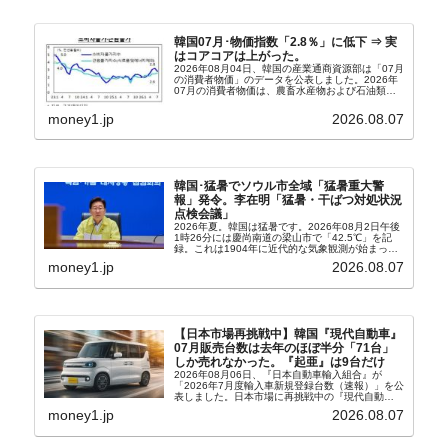
韓国07月･物価指数「2.8％」に低下 ⇒ 実
はコアコアは上がった。
2026年08月04日、韓国の産業通商資源部は「07月
の消費者物価」のデータを公表しました。2026年
07月の消費者物価は、農畜水産物および石油類の
上昇率が鈍化したことなどにより、前年同月比
2.8％上昇（06月は3.2％）となり、上昇率は前...
money1.jp
2026.08.07
韓国･猛暑でソウル市全域「猛暑重大警
報」発令。李在明「猛暑・干ばつ対処状況
点検会議」
2026年夏。韓国は猛暑です。2026年08月2日午後
1時26分には慶尚南道の梁山市で「42.5℃」を記
録。これは1904年に近代的な気象観測が始まって
以来の韓国史上最高気温です。08月04日には、ソ
money1.jp
2026.08.07
ウル市全域への「猛暑重大警報」が発令され...
【日本市場再挑戦中】韓国『現代自動車』
07月販売台数は去年のほぼ半分「71台」
しか売れなかった。『起亜』は9台だけ
2026年08月06日、『日本自動車輸入組合』が
「2026年7月度輸入車新規登録台数（速報）」を公
表しました。日本市場に再挑戦中の『現代自動
車』、また日本市場を攻略したい『BYD』の販売
money1.jp
2026.08.07
台数はこの中に捉えられているはずです。先月から
は韓国の...