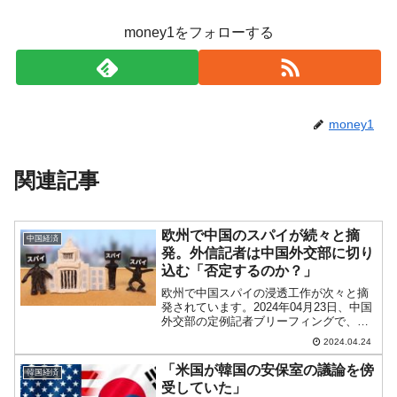
money1をフォローする
money1
関連記事
欧州で中国のスパイが続々と摘
中国経済
発。外信記者は中国外交部に切り
込む「否定するのか？」
欧州で中国スパイの浸透工作が次々と摘
発されています。2024年04月23日、中国
外交部の定例記者ブリーフィングで、外
信記者がこの件について畳み込むという
2024.04.24
面白い展開がありました。該当部分を以
下に引きます。『AFP』記者：6月のEU
「米国が韓国の安保室の議論を傍
韓国経済
選挙に立候補...
受していた」