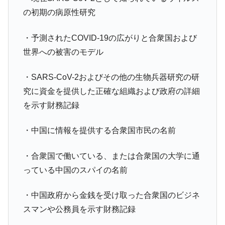
韓国･警察職員が「丸刈りになって抗議活
『Money1』
の初期の病原性研究
動」
・予測されたCOVID-19の広がりと合衆国および
中国だけが鉄鋼輸出を異常増加させる ⇒ 中
『Money1』
国の過剰生産が世界を蝕む。
世界への被害のモデル
韓国製造業「半導体絶好調」のウラで他業
『Money1』
・SARS-CoV-2およびその他の生物兵器研究の研
種は全般的「不調」⇒ PSIが示す現況は決して良くない。
究に資金を提供した正確な組織および政府の詳細
【米韓激突案件】韓国消費者院が『クーパ
『Money1』
を示す財務記録
ン』1人当たり賠償10万ウォンを認定 ⇒ 総額3兆7,000億
韓国で猛暑。南東部では干ばつ
『Money1』
・中国に情報を提供する合衆国市民の名前
韓国型イージス搭載の次世代駆逐艦
『Money1』
「KDDX」1番艦、2032年竣工と公示
・合衆国で働いている、または合衆国の大学に通
【対日本円】ウォン安が急進！ 日米の協調
『Money1』
っている中国のスパイの名前
に韓国がいっちょがみしたのでは。
韓国政府『BYD』車への補助金を全廃 ⇒ 実
『Money1』
・中国政府から金銭を受け取った合衆国のビジネ
は韓国で『BYD』車は売れている。6カ月で対前年同期比
スマンや公務員を示す財務記録
1.9倍！