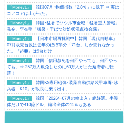
韓国07月･物価指数「2.8％」に低下 ⇒ 実は
『Money1』
コアコアは上がった。
韓国･猛暑でソウル市全域「猛暑重大警報」
『Money1』
発令。李在明「猛暑・干ばつ対処状況点検会議」
【日本市場再挑戦中】韓国『現代自動車』
『Money1』
07月販売台数は去年のほぼ半分「71台」しか売れなかっ
た。『起亜』は9台だけ
韓国「信用赦免を何回やっても、何回やっ
『Money1』
ても」⇒ 257万人赦免したのに60万人がまた延滞者に転
落！
韓国K9専用砲弾･装薬自動供給装甲車両･珍
『Money1』
兵器「K10」が改良に乗り出す。
韓国「2026年07月の輸出入」絶好調。半導
『Money1』
体だけで410億ドル、輸出全体の41％もある
韓国･李在明「青年層の雇用状況が悪い。せ
『Money1』
や、若者に起業させよう」⇒ どんな雇用対策だソレ。