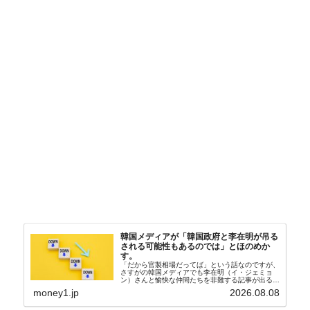
韓国メディアが「韓国政府と李在明が吊る
される可能性もあるのでは」とほのめか
す。
「だから官製相場だってば」という話なのですが、
さすがの韓国メディアでも李在明（イ・ジェミョ
ン）さんと愉快な仲間たちを非難する記事が出るよ
うになっています。もちろん株価の暴落についてで
money1.jp
2026.08.08
『朝鮮日報』に面白い記事が出ています。「東西南
北」というコ...