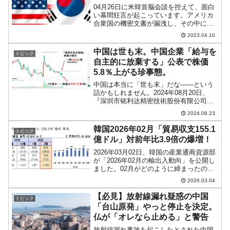
04月26日に米韓首脳会談を控えて、面白
い幕間狂言が起こっています。アメリカ
合衆国の機密文書が漏洩し、その中には
ウクライナ戦争の状況やロシア軍の動向
2023.04.10
などが含まれている――とされています
（一部は原本と書き換えられているとい
中国は世も末。中国企業「給与を
トピック
う話あり）。韓国で注...
自主的に放棄する」公表で株価
5.8％上がる珍事態。
中国は本当に「世も末」だな――という
話かもしれません。2024年08月20日、
『深圳市铭利达精密技術股份有限公司』
が「一部の高級幹部が自主的に給与を放
2024.08.23
棄するとした」という情報を公表しまし
た（下掲文書）。深圳市铭利达精密技術
韓国2026年02月「貿易収支155.1
トピック
股份有限公司（Sh...
億ドル」対前年比3.9倍の爆増！
2026年03月02日、韓国の産業通商資源部
が「2026年02月の輸出入動向」を公開し
ました。02月がどのように締まったのか
を確認しておきましょう。2026年02月輸
2026.03.04
出：674億4,800万ドル（29.0％）輸入：
519億3,600万ドル（...
【必見】放射線漏れ疑惑の中国
トピック
「台山原発」やっと停止を決定。
仏が「オレなら止める」と警告
放射線漏れ事故を起こしたとされた中国