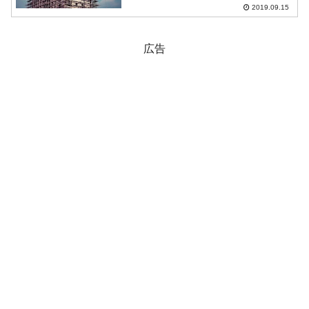
が、現在中国では多くのメディアで不動
2019.09.15
産業者の行き詰まり感が報道されるよう
になっています。『恒大集...
広告