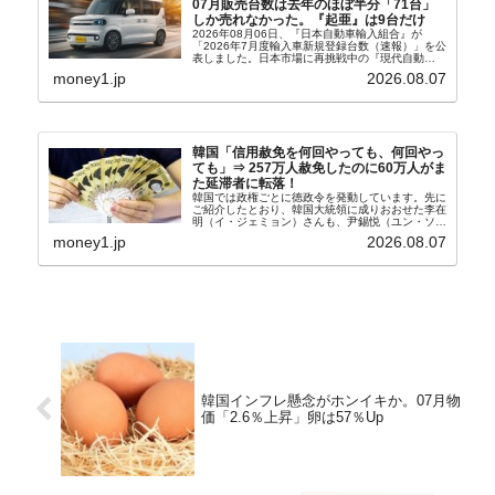
07月販売台数は去年のほぼ半分「71台」
しか売れなかった。『起亜』は9台だけ
2026年08月06日、『日本自動車輸入組合』が
「2026年7月度輸入車新規登録台数（速報）」を公
表しました。日本市場に再挑戦中の『現代自動
車』、また日本市場を攻略したい『BYD』の販売
money1.jp
2026.08.07
台数はこの中に捉えられているはずです。先月から
は韓国の...
韓国「信用赦免を何回やっても、何回やっ
ても」⇒ 257万人赦免したのに60万人がま
た延滞者に転落！
韓国では政権ごとに徳政令を発動しています。先に
ご紹介したとおり、韓国大統領に成りおおせた李在
明（イ・ジェミョン）さんも、尹錫悦（ユン・ソギ
ョル）前政権が行った――「新出発基金」をバッド
money1.jp
2026.08.07
バンクにして不良債権の買い取りを行い、分割償還
や元利減免...
韓国インフレ懸念がホンイキか。07月物
価「2.6％上昇」卵は57％Up