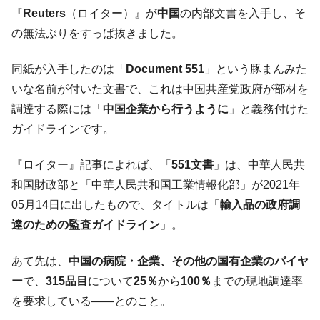
韓国「ここは北朝鮮なのか。選管がサーバ
『Money1』
『
Reuters
（ロイター）』が
中国
の内部文書を入手し、そ
ーにウソのデータを入力したのは明白だ」
の無法ぶりをすっぱ抜きました。
韓国･李在明さっそく不動産対策で浅薄な発
『Money1』
言。
同紙が入手したのは「
Document 551
」という豚まんみた
韓国は「中国と同じく」投資に不適格な国
『Money1』
いな名前が付いた文書で、これは中国共産党政府が部材を
だ。
調達する際には「
中国企業から行うように
」と義務付けた
『韓国銀行』が「金の保有量を増やしま
『Money1』
ガイドラインです。
す」⇒「金を経由するドル入手」手段ではないのか？
韓国･外為取引量「1日当たり1,214.4億ド
『Money1』
『ロイター』記事によれば、「
551文書
」は、中華人民共
ル」まで拡大 ⇒ 海外資金の動きに強く左右される状態
和国財政部と「中華人民共和国工業情報化部」が2021年
韓国･帰ってきた李在明。李在明を支持しな
『Money1』
05月14日に出したもので、タイトルは「
輸入品の政府調
い「50.5％」に上昇
達のための監査ガイドライン
」。
韓国大統領府ボンクラ政策室長が告発され
『Money1』
た ⇒ 国家が行った恐るべき株価操作であり、空前の国政壟
あて先は、
中国の病院・企業、その他の国有企業のバイヤ
断
ー
で、
315品目
について
25％
から
100％
までの現地調達率
韓国･警察職員が「丸刈りになって抗議活
『Money1』
を要求している――とのこと。
動」