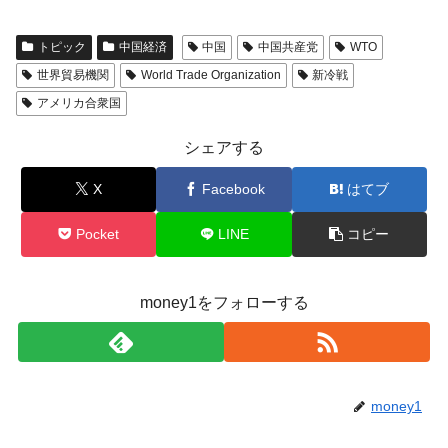
トピック
中国経済
中国
中国共産党
WTO
世界貿易機関
World Trade Organization
新冷戦
アメリカ合衆国
シェアする
X
Facebook
はてブ
Pocket
LINE
コピー
money1をフォローする
money1