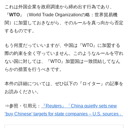
中国だけが鉄鋼輸出を異常増加させる ⇒ 中
『Money1』
これは外国企業を政府調達から締め出す行為であり、
国の過剰生産が世界を蝕む。
『
WTO
』（World Trade Organizationの略：世界貿易機
韓国製造業「半導体絶好調」のウラで他業
『Money1』
関）に加盟しておきながら、そのルールを真っ向から否定
種は全般的「不調」⇒ PSIが示す現況は決して良くない。
するものです。
【米韓激突案件】韓国消費者院が『クーパ
『Money1』
ン』1人当たり賠償10万ウォンを認定 ⇒ 総額3兆7,000億
もう何度だっていいますが、中国は『WTO』に加盟する
際の約束を全く守っていません。このようなルールを守れ
韓国で猛暑。南東部では干ばつ
『Money1』
ない国に対しては、『WTO』加盟国は一致団結してなん
韓国型イージス搭載の次世代駆逐艦
『Money1』
らかの措置を行うべきです。
「KDDX」1番艦、2032年竣工と公示
【対日本円】ウォン安が急進！ 日米の協調
『Money1』
本件の詳細については、ぜひ以下の『ロイター』の記事を
に韓国がいっちょがみしたのでは。
お読みください。
韓国政府『BYD』車への補助金を全廃 ⇒ 実
『Money1』
は韓国で『BYD』車は売れている。6カ月で対前年同期比
⇒参照・引用元：
『Reuters』「China quietly sets new
1.9倍！
‘buy Chinese’ targets for state companies – U.S. sources」
在韓米国大使スティールが着韓！⇒ さっそ
『Money1』
く空港に詰めかけ「出て行け！」「極右勢力」のプラカー