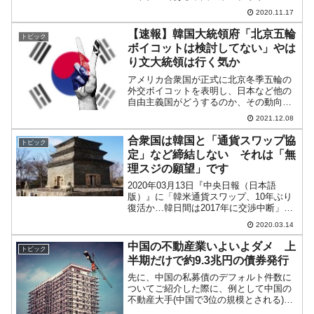
ス・オートモーティブ』（Brilliance
2020.11.17
China Automotive Holding：華晨中国汽車
控股有限公司)が...
【速報】韓国大統領府「北京五輪
トピック
ボイコットは検討してない」やは
り文大統領は行く気か
アメリカ合衆国が正式に北京冬季五輪の
外交ボイコットを表明し、日本など他の
自由主義国がどうするのか、その動向が
注視されています。そんな中、韓国は予
2021.12.08
想どおりの行動を取るようです。韓国メ
ディア『NEWSIS』に、青瓦台・大統領
合衆国は韓国と「通貨スワップ協
トピック
府高位関係者に取材し...
定」など締結しない それは「無
理スジの願望」です
2020年03月13日『中央日報（日本語
版）』に「韓米通貨スワップ、10年ぶり
復活か…韓日間は2017年に交渉中断」と
いう記事が出ました。ウォールストリー
2020.03.14
トジャーナル(WSJ)は10日(現地時間)、
「米連邦準備制度理事会(FRB)の市場安
中国の不動産業いよいよダメ 上
トピック
定...
半期だけで約9.3兆円の債券発行
先に、中国の私募債のデフォルト件数に
ついてご紹介した際に、例として中国の
不動産大手(中国で3位の規模とされる)
『恒大集団』についてご紹介しました