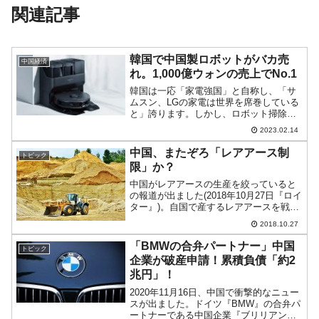
関連記事
韓国で中国製ロボットがバカ売
中国経済
れ。1,000億ウォンの売上でNo.1
韓国は一応「家電強国」と自称し、「サ
ムスン、LGの家電は世界を席巻している
と」誇ります。しかし、ロボット掃除機
『ルンバ』を生み出すことができなかっ
2023.02.14
たのは日本と同じで、『ルンバ』と同様
の製品を後追いで開発・販売を始めまし
中国、またぞろ「レアアース制
トピック
た。ここまではいいので...
限」か？
中国がレアアースの生産を絞っていると
の報道が出ました(2018年10月27日『ロイ
ター』)。自国で産するレアアースを戦略
的な資源である、と位置づけたのは鄧小
2018.10.27
平(1904-1997年)です。鄧小平は「レアア
ースは石油と同じだ」と理解していま
「BMWの合弁パートナー」中国
トピック
し...
企業が破産申請！累積負債「約2
兆円」！
2020年11月16日、中国で衝撃的なニュー
スが出ました。ドイツ『BMW』の合弁パ
ートナーである中国企業『ブリリアン