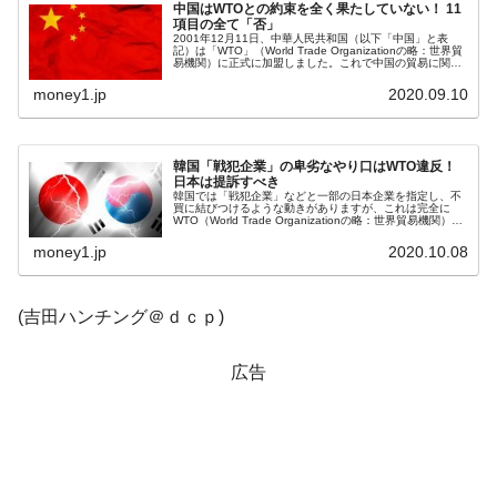
ドを掲げる「在韓反米勢力」
中国はWTOとの約束を全く果たしていない！ 11
項目の全て「否」
韓国政府「2035年までに18.4GW規模のAIデ
2001年12月11日、中華人民共和国（以下「中国」と表
『Money1』
記）は「WTO」（World Trade Organizationの略：世界貿
ータセンター整備」⇒ だから無理だってば。
易機関）に正式に加盟しました。これで中国の貿易に関す
る不公正な態度は徐々に修正されると資本主義国は期待し
て...
money1.jp
2020.09.10
JPモルガン「韓国レバレッジETFの清算は
『Money1』
ほぼ終わった」
韓国『国民年金公団』株価暴落で200兆蒸
『Money1』
韓国「戦犯企業」の卑劣なやり口はWTO違反！
日本は提訴すべき
発。
韓国では「戦犯企業」などと一部の日本企業を指定し、不
買に結びつけるような動きがありますが、これは完全に
WTO（World Trade Organizationの略：世界貿易機関）の
韓国政府「ニセＫ-ブランドを通報しようキ
『Money1』
協約違反です。WTO加盟国は基本的に「お互いに最恵国待
遇をす...
ャンペーン」⇒ あの名物教授も登場！
money1.jp
2020.10.08
韓国「橋が落ちました」⇒ 耐久性「なさす
『Money1』
ぎ」では。
(吉田ハンチング＠ｄｃｐ)
韓国鉄鋼最大手『POSCO』ズブズブ沈む。
『Money1』
営業利益80.2％も減少
広告
米国下院「韓国の公務員個人をターゲット
『Money1』
にぶん殴る法案」提出！⇒ クーパン問題は合衆国企業に対
する差別。許してはおかぬ
韓国ボンクラ政策室長･金容範、株価暴落に
『Money1』