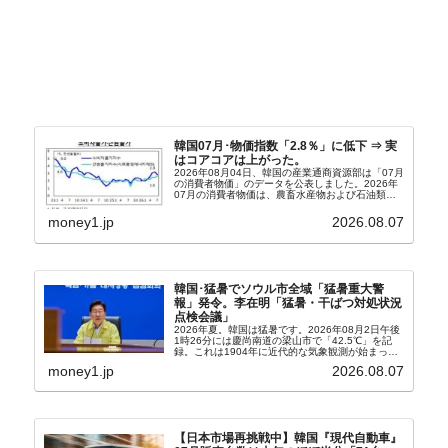
韓国07月･物価指数「2.8％」に低下 ⇒ 実
はコアコアは上がった。
2026年08月04日、韓国の産業通商資源部は「07月
の消費者物価」のデータを公表しました。2026年
07月の消費者物価は、農畜水産物および石油類の
上昇率が鈍化したことなどにより、前年同月比
2.8％上昇（06月は3.2％）となり、上昇率は前...
money1.jp
2026.08.07
韓国･猛暑でソウル市全域「猛暑重大警
報」発令。李在明「猛暑・干ばつ対処状況
点検会議」
2026年夏。韓国は猛暑です。2026年08月2日午後
1時26分には慶尚南道の梁山市で「42.5℃」を記
録。これは1904年に近代的な気象観測が始まって
以来の韓国史上最高気温です。08月04日には、ソ
money1.jp
2026.08.07
ウル市全域への「猛暑重大警報」が発令され...
【日本市場再挑戦中】韓国『現代自動車』