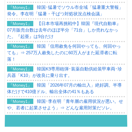
韓国･猛暑でソウル市全域「猛暑重大警報」
『Money1』
発令。李在明「猛暑・干ばつ対処状況点検会議」
【日本市場再挑戦中】韓国『現代自動車』
『Money1』
07月販売台数は去年のほぼ半分「71台」しか売れなかっ
た。『起亜』は9台だけ
韓国「信用赦免を何回やっても、何回やっ
『Money1』
ても」⇒ 257万人赦免したのに60万人がまた延滞者に転
落！
韓国K9専用砲弾･装薬自動供給装甲車両･珍
『Money1』
兵器「K10」が改良に乗り出す。
韓国「2026年07月の輸出入」絶好調。半導
『Money1』
体だけで410億ドル、輸出全体の41％もある
韓国･李在明「青年層の雇用状況が悪い。せ
『Money1』
や、若者に起業させよう」⇒ どんな雇用対策だソレ。
【韓国の外貨準備】2026年07月は4,279億ド
『Money1』
ル。外平債の発行「19.4億ドル」