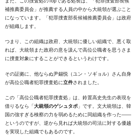
全て勝つといくら？ 競馬GI競走で勝利騎手がもら
また、この捜査処のTopである処長は、「犯罪捜査部長候
Fact1
える賞金とは？
補推薦委員会」が推薦する人員の中から大統領が選ぶこと
平成仮面ライダーの意外すぎるモチーフとは？
Fact1
になっています。「犯罪捜査部長候補推薦委員会」は政府
が組織します。
発表から2日で大崩壊、鳴かず飛ばずに終わりそう
Fact1
なスーパーリーグとは？
つまり、この組織は政府、大統領に優しい組織で、悪く取
日本人マスターズ挑戦の歴史。松山以前に最高位
Fact1
れば、大統領また政府の意を汲んで高位公職者を思うさま
だった選手とは？
に捜査対象にすることができるというわけです。
甲子園通算本塁打、最多の清原に次いで多く打っ
Fact1
ている意外な選手とは？
その証拠に、他ならぬ尹錫悦（ユン・ソギョル）さん自身
セレクトセールの高額取引馬が稼いだ金額とは？
Fact1
が高位公職者犯罪捜査処に
立件
されました。
この「高位公職者犯罪捜査処」は、鈴置高史先生の表現を
借りるなら「
大統領のゲシュタポ
」です。文大統領は、韓
国の強すぎる検察の力を弱めるために同組織を作った――
というのですが、逆から見れば大統領の司法に対する優越
を実現した組織でもあるのです。