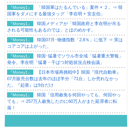
「韓国軍はたるんでいる」案件 × ２。⇒ 韓
『Money1』
国軍をダメにする最強タッグ「李在明 + 安圭伯」
韓国メディアが「韓国政府と李在明が吊る
『Money1』
される可能性もあるのでは」とほのめかす。
韓国07月･物価指数「2.8％」に低下 ⇒ 実は
『Money1』
コアコアは上がった。
韓国･猛暑でソウル市全域「猛暑重大警報」
『Money1』
発令。李在明「猛暑・干ばつ対処状況点検会議」
【日本市場再挑戦中】韓国『現代自動車』
『Money1』
07月販売台数は去年のほぼ半分「71台」しか売れなかっ
た。『起亜』は9台だけ
韓国「信用赦免を何回やっても、何回やっ
『Money1』
ても」⇒ 257万人赦免したのに60万人がまた延滞者に転
落！
韓国K9専用砲弾･装薬自動供給装甲車両･珍
『Money1』
兵器「K10」が改良に乗り出す。