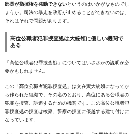
部長が指揮権を発動できない
というのはいかがなものでし
韓国鉄鋼最大手『POSCO』ズブズブ沈む。
『Money1』
ょうか。司法の暴走を政府が止めることができないのは、
営業利益80.2％も減少
それはそれで問題があります。
米国下院「韓国の公務員個人をターゲット
『Money1』
にぶん殴る法案」提出！⇒ クーパン問題は合衆国企業に対
高位公職者犯罪捜査処は大統領に優しい機関で
する差別。許してはおかぬ
ある
韓国ボンクラ政策室長･金容範、株価暴落に
『Money1』
他人事のような発言。
「高位公職者犯罪捜査処」についてはいささかの説明が必
韓国半導体『SKハイニックス』2026年2Qの
『Money1』
要かもしれません。
業績「史上最高益」当期純利益は前年同期比13.4倍に。
日本の誇る海洋資源調査船『白嶺』は先進技術の
Fact1
この「高位公職者犯罪捜査処」は文在寅大統領になってか
塊！
ら作られた組織で、その名のとおり、高位にある公職者の
夏の甲子園、優勝校を最も多く輩出している都道
Fact1
犯罪を捜査、訴追するための機関です。この高位公職者犯
府県とは？
罪捜査処の捜査は検察、警察の捜査に優越する建て付けに
今話題の「楽天ライオンズ」とは？
Fact1
なっています。
奇跡の毛色「白毛馬」とは？
Fact1