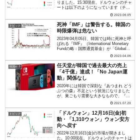
りました。15:30現在、ドルウォンのチャ
ートは以下のようになっています（チャ
ートは『Investing.com』より引用）。上
2023.06.05
がほとんど削られました。短い陽線とな
っており、現在のところ「1ドル...
死神「IMF」は警告する。韓国の
トピック
時限爆弾は危ない
2023年04月05日、韓国では時に死神と呼
ばれる『IMF』（International Monetary
Fundの略：国際通貨基金）が「Global
Financial Stability Report」（グローバル
2023.04.06
金融安定性リポート）...
任天堂が韓国で過去最大の売上
韓国経済
「4千億」達成！「No Japan運
動」関係なし
2020年には韓国で深刻な『あつまれ どう
ぶつの森』不足という状況になりました
が、巣ごもり需要な大きなもので、『任
天堂』は韓国で過去最大の売上を達成し
2021.07.20
ました（以下は2020年04月05日記事）。
2020年の『韓国任天堂』の業績は以下の
「ドルウォン」12月16日(金)初
トピック
ように...
動・「1,310ウォン」ウォン安方
向へ戻す
2022年12月16日(金)の市場が開きまし
た。10:00現在、ドルウォンのチャートは