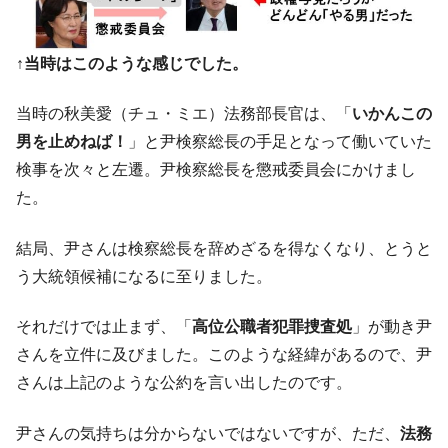
に韓国がいっちょがみしたのでは。
韓国政府『BYD』車への補助金を全廃 ⇒ 実
『Money1』
↑当時はこのような感じでした。
は韓国で『BYD』車は売れている。6カ月で対前年同期比
1.9倍！
当時の秋美愛（チュ・ミエ）法務部長官は、「
いかんこの
在韓米国大使スティールが着韓！⇒ さっそ
『Money1』
男を止めねば！
」と尹検察総長の手足となって働いていた
く空港に詰めかけ「出て行け！」「極右勢力」のプラカー
ドを掲げる「在韓反米勢力」
検事を次々と左遷。尹検察総長を懲戒委員会にかけまし
た。
韓国政府「2035年までに18.4GW規模のAIデ
『Money1』
ータセンター整備」⇒ だから無理だってば。
結局、尹さんは検察総長を辞めざるを得なくなり、とうと
JPモルガン「韓国レバレッジETFの清算は
『Money1』
う大統領候補になるに至りました。
ほぼ終わった」
韓国『国民年金公団』株価暴落で200兆蒸
『Money1』
それだけでは止まず、「
高位公職者犯罪捜査処
」が動き尹
発。
さんを立件に及びました。このような経緯があるので、尹
韓国政府「ニセＫ-ブランドを通報しようキ
『Money1』
さんは上記のような公約を言い出したのです。
ャンペーン」⇒ あの名物教授も登場！
韓国「橋が落ちました」⇒ 耐久性「なさす
『Money1』
尹さんの気持ちは分からないではないですが、ただ、
法務
ぎ」では。