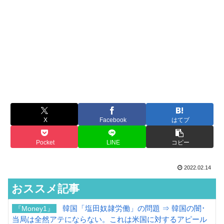
X
Facebook
はてブ
Pocket
LINE
コピー
2022.02.14
おススメ記事
韓国「塩田奴隷労働」の問題 ⇒ 韓国の闇･
『Money1』
当局は全然アテにならない。これは米国に対するアピール