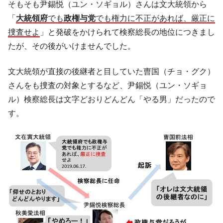
『Money1』
そもそも尹錫悦（ユン・ソギョル）さんは文大統領から
い「50.5％」に上昇
「
大統領府
でも
政権与党
でも権力に不正があれば、厳正に
韓国大統領府ボンクラ政策室長が告発され
『Money1』
捜査せよ
」と発破をかけられて検察総長の地位につきまし
た ⇒ 国家が行った恐るべき株価操作であり、空前の国政壟
たが、その後がいけませんでした。
断
韓国･警察職員が「丸刈りになって抗議活
『Money1』
文大統領が直接の後継者と目していた曺国（チョ・グク）
動」
さんをも捜査の対象とするなど、尹錫悦（ユン・ソギョ
中国だけが鉄鋼輸出を異常増加させる ⇒ 中
『Money1』
ル）検察総長は文字どおりどんどん「やる男」だったので
国の過剰生産が世界を蝕む。
す。
韓国製造業「半導体絶好調」のウラで他業
『Money1』
種は全般的「不調」⇒ PSIが示す現況は決して良くない。
【米韓激突案件】韓国消費者院が『クーパ
『Money1』
ン』1人当たり賠償10万ウォンを認定 ⇒ 総額3兆7,000億
韓国で猛暑。南東部では干ばつ
『Money1』
韓国型イージス搭載の次世代駆逐艦
『Money1』
「KDDX」1番艦、2032年竣工と公示
【対日本円】ウォン安が急進！ 日米の協調
『Money1』