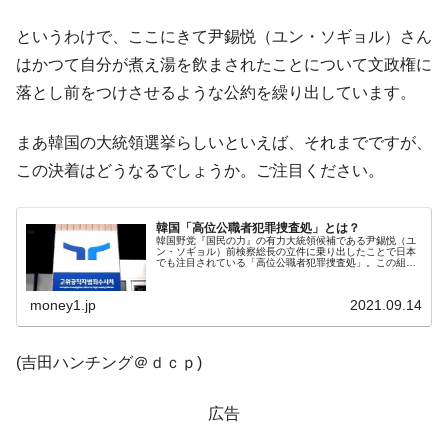
というわけで、ここにきて尹錫悦（ユン・ソギョル）さん
はかつて自分が煮え湯を飲まされたことについて文政権に
落とし前をつけさせるような公約を繰り出しています。
まあ韓国の大統領選挙らしいといえば、それまでですが、
この決着はどうなるでしょうか。ご注目ください。
韓国「高位公職者犯罪捜査処」とは？
韓国野党『国民の力』の有力大統領候補である尹錫悦（ユ
ン・ソギョル）前検察総長の立件に乗り出したことで日本
でも注目されている「高位公職者犯罪捜査処」。この組織
は2021年01月21日に発足した新たな機関で、文字どお
り、高位の公職者すなわち大統...
money1.jp
2021.09.14
(吉田ハンチング＠ｄｃｐ)
広告