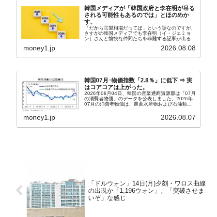
韓国メディアが「韓国政府と李在明が吊る
される可能性もあるのでは」とほのめか
す。
「だから官製相場だってば」という話なのですが、
さすがの韓国メディアでも李在明（イ・ジェミョ
ン）さんと愉快な仲間たちを非難する記事が出るよ
うになっています。もちろん株価の暴落についてで
money1.jp
2026.08.08
『朝鮮日報』に面白い記事が出ています。「東西南
北」というコ...
韓国07月･物価指数「2.8％」に低下 ⇒ 実
はコアコアは上がった。
2026年08月04日、韓国の産業通商資源部は「07月
の消費者物価」のデータを公表しました。2026年
07月の消費者物価は、農畜水産物および石油類の
上昇率が鈍化したことなどにより、前年同月比
2.8％上昇（06月は3.2％）となり、上昇率は前...
money1.jp
2026.08.07
「ドルウォン」14日(月)夕刻・ワロス曲線
の出現か「1,196ウォン」。「突破させま
いぞ」な感じ