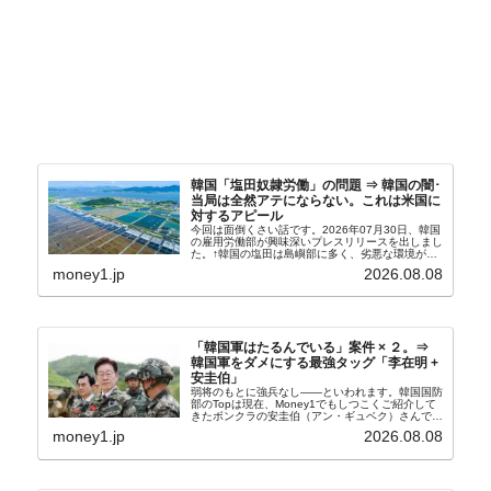
韓国「塩田奴隷労働」の問題 ⇒ 韓国の闇･
当局は全然アテにならない。これは米国に
対するアピール
今回は面倒くさい話です。2026年07月30日、韓国
の雇用労働部が興味深いプレスリリースを出しまし
た。↑韓国の塩田は島嶼部に多く、劣悪な環境が一
般に見られることが少ないため、事件の発覚を妨げ
money1.jp
2026.08.08
たといわれます（後述）。これは、いわゆる「塩田
奴隷...
「韓国軍はたるんでいる」案件 × ２。⇒
韓国軍をダメにする最強タッグ「李在明 +
安圭伯」
弱将のもとに強兵なし――といわれます。韓国国防
部のTopは現在、Money1でもしつこくご紹介して
きたボンクラの安圭伯（アン・ギュベク）さんで
す。↑経済的無知蒙昧な李在明（イ・ジェミョン）
money1.jp
2026.08.08
さんと「韓国初の文官上がり」の国防部長官安圭伯
（アン...