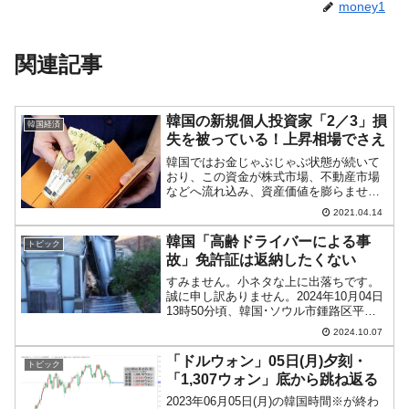
money1
関連記事
韓国の新規個人投資家「2／3」損
韓国経済
失を被っている！上昇相場でさえ
韓国ではお金じゃぶじゃぶ状態が続いて
おり、この資金が株式市場、不動産市場
などへ流れ込み、資産価値を膨らませて
きました。以下のようにKOSPI（韓国株
2021.04.14
式市場）では、コロナ禍のよる大暴落の
中、株価は2020年03月末に底を打ち、急
韓国「高齢ドライバーによる事
トピック
速に上昇してき...
故」免許証は返納したくない
すみません。小ネタな上に出落ちです。
誠に申し訳ありません。2024年10月04日
13時50分頃、韓国･ソウル市鍾路区平倉
洞の道覚寺の駐車場で、上掲のような事
2024.10.07
故がありました。同寺の駐車場に停めて
あったクルマを動かした70代の男性が操
「ドルウォン」05日(月)夕刻・
トピック
作ミス。欄...
「1,307ウォン」底から跳ね返る
2023年06月05日(月)の韓国時間※が終わ