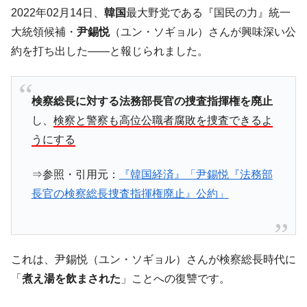
韓国「2026年07月の輸出入」絶好調。半導
『Money1』
2022年02月14日、
韓国
最大野党である『国民の力』統一
体だけで410億ドル、輸出全体の41％もある
大統領候補・
尹錫悦
（ユン・ソギョル）さんが興味深い公
韓国･李在明「青年層の雇用状況が悪い。せ
『Money1』
約を打ち出した――と報じられました。
や、若者に起業させよう」⇒ どんな雇用対策だソレ。
【韓国の外貨準備】2026年07月は4,279億ド
『Money1』
ル。外平債の発行「19.4億ドル」
検察総長に対する法務部長官の捜査指揮権を廃止
韓国「ここは北朝鮮なのか。選管がサーバ
『Money1』
し、
検察と警察も高位公職者腐敗を捜査できるよ
ーにウソのデータを入力したのは明白だ」
うにする
韓国･李在明さっそく不動産対策で浅薄な発
『Money1』
言。
⇒参照・引用元：
『韓国経済』「尹錫悦『法務部
長官の検察総長捜査指揮権廃止』公約」
韓国は「中国と同じく」投資に不適格な国
『Money1』
だ。
『韓国銀行』が「金の保有量を増やしま
『Money1』
す」⇒「金を経由するドル入手」手段ではないのか？
これは、尹錫悦（ユン・ソギョル）さんが検察総長時代に
韓国･外為取引量「1日当たり1,214.4億ド
『Money1』
「
煮え湯を飲まされた
」ことへの復讐です。
ル」まで拡大 ⇒ 海外資金の動きに強く左右される状態
韓国･帰ってきた李在明。李在明を支持しな