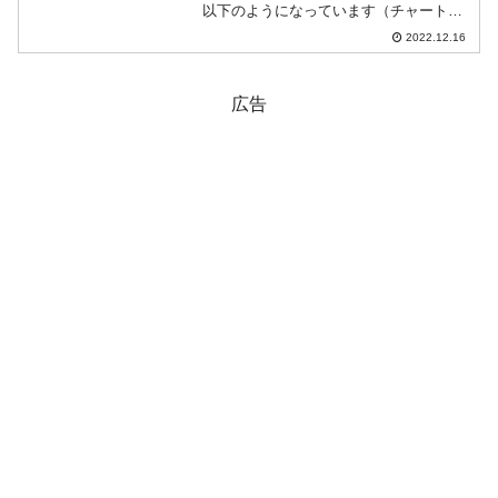
以下のようになっています（チャートは
『Investing.com』より引用）。前日は陽
2022.12.16
線が伸びました。本日はそれを受けての
スタートで、現在のところ陰線で「...
広告