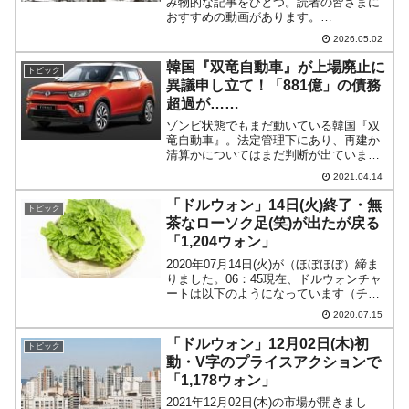
み物的な記事をひとつ。読者の皆さまに
おすすめの動画があります。
YouTube『元カゲキ派のモトカ』チャン
2026.05.02
ネルの「なぜ『韓国』は左翼の王国なの
か？」という動画です。傍（日本）から
韓国『双竜自動車』が上場廃止に
トピック
見ていると、なぜ韓国に北の金...
異議申し立て！「881億」の債務
超過が……
ゾンビ状態でもまだ動いている韓国『双
竜自動車』。法定管理下にあり、再建か
清算かについてはまだ判断が出ていませ
んが、アメリカ合衆国『HAAHオートモ
2021.04.14
ーティブ・ホールディングス』は結局投
資の意思を明らかにしませんでしたし、
「ドルウォン」14日(火)終了・無
トピック
買収に手を挙げている企...
茶なローソク足(笑)が出たが戻る
「1,204ウォン」
2020年07月14日(火)が（ほぼほぼ）締ま
りました。06：45現在、ドルウォンチャ
ートは以下のようになっています（チャ
ートは『Investing.com』より引用：以下
2020.07.15
同）。ご覧のとおりローソク足の上が大
きく削られ、長いヒゲとなりました...
「ドルウォン」12月02日(木)初
トピック
動・V字のプライスアクションで
「1,178ウォン」
2021年12月02日(木)の市場が開きまし