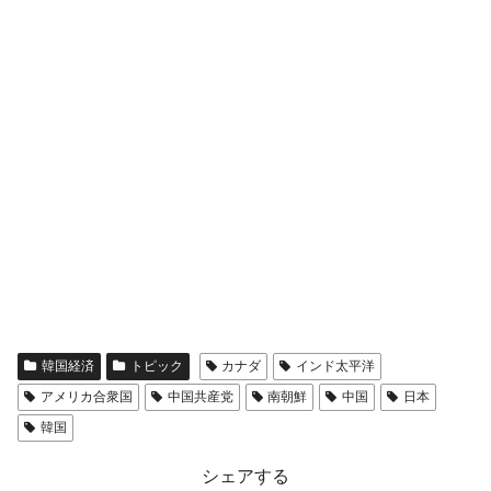
韓国経済
トピック
カナダ
インド太平洋
アメリカ合衆国
中国共産党
南朝鮮
中国
日本
韓国
シェアする