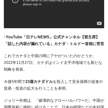
韓国･警察職員が「丸刈りになって抗議活
『Money1』
動」
中国だけが鉄鋼輸出を異常増加させる ⇒ 中
『Money1』
国の過剰生産が世界を蝕む。
韓国製造業「半導体絶好調」のウラで他業
『Money1』
↑YouTube「日テレNEWS」公式チャンネル【習主席】
種は全般的「不調」⇒ PSIが示す現況は決して良くない。
「話した内容が漏れている」カナダ・トルドー首相に苦言
【米韓激突案件】韓国消費者院が『クーパ
『Money1』
ン』1人当たり賠償10万ウォンを認定 ⇒ 総額3兆7,000億
これでカナダと中国の間にアヤがついたのかどうか、
韓国で猛暑。南東部では干ばつ
『Money1』
2022年11月27日、カナダはインド太平洋地域でも新たな
韓国型イージス搭載の次世代駆逐艦
『Money1』
戦略を発表。
「KDDX」1番艦、2032年竣工と公示
【対日本円】ウォン安が急進！ 日米の協調
『Money1』
今後5年間で
23億カナダドル
を投入して安全保障の促進や
に韓国がいっちょがみしたのでは。
貿易・投資の拡大を行うことを表明。
韓国政府『BYD』車への補助金を全廃 ⇒ 実
『Money1』
は韓国で『BYD』車は売れている。6カ月で対前年同期比
ジョリー外相は、「破壊的なグローバルパワーだ。中国が
1.9倍！
国際規範に挑戦し続けることで、日本や韓国などの友好国