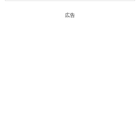
る」と警告しました。2021年07月06日
『Chin...
広告