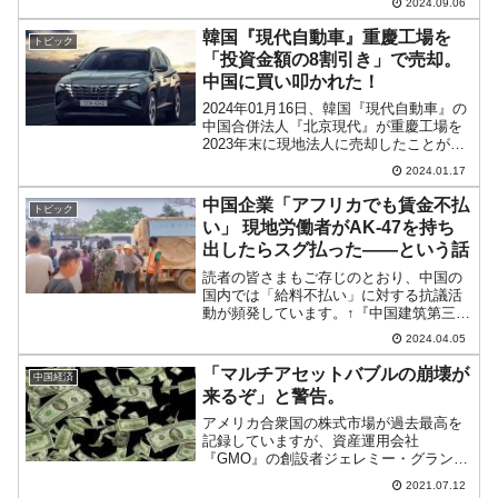
2024.09.06
6℃以上高いピンクで色分けされたエリア
に重慶、成都が入っています。以下は重
韓国『現代自動車』重慶工場を
トピック
慶の気象...
「投資金額の8割引き」で売却。
中国に買い叩かれた！
2024年01月16日、韓国『現代自動車』の
中国合併法人『北京現代』が重慶工場を
2023年末に現地法人に売却したことが分
かりました。金額は約2,990億ウォン（16
2024.01.17
億2,000万元）で、売却先は重慶両江新区
※『鱼复工业园建设投资有限公司』で...
中国企業「アフリカでも賃金不払
トピック
い」 現地労働者がAK-47を持ち
出したらスグ払った――という話
読者の皆さまもご存じのとおり、中国の
国内では「給料不払い」に対する抗議活
動が頻発しています。↑『中国建筑第三工
程局』の賃金未払に対して労働者が抗議
2024.04.05
している様子（2024年02月29日）。急転
直下不景気に陥った建設業に従事する労
「マルチアセットバブルの崩壊が
中国経済
働者のみならず...
来るぞ」と警告。
アメリカ合衆国の株式市場が過去最高を
記録していますが、資産運用会社
『GMO』の創設者ジェレミー・グランサ
ム（Jeremy Grantham）さんが「人類史
2021.07.12
上最長の強気相場が終わりに近付いて