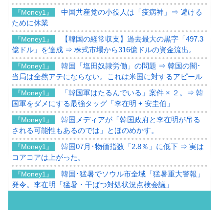
中国共産党の小役人は「疫病神」⇒ 避ける
『Money1』
ために休業
【韓国の経常収支】過去最大の黒字「497.3
『Money1』
億ドル」を達成 ⇒ 株式市場から316億ドルの資金流出。
韓国「塩田奴隷労働」の問題 ⇒ 韓国の闇･
『Money1』
当局は全然アテにならない。これは米国に対するアピール
「韓国軍はたるんでいる」案件 × ２。⇒ 韓
『Money1』
国軍をダメにする最強タッグ「李在明 + 安圭伯」
韓国メディアが「韓国政府と李在明が吊る
『Money1』
される可能性もあるのでは」とほのめかす。
韓国07月･物価指数「2.8％」に低下 ⇒ 実は
『Money1』
コアコアは上がった。
韓国･猛暑でソウル市全域「猛暑重大警報」
『Money1』
発令。李在明「猛暑・干ばつ対処状況点検会議」
【日本市場再挑戦中】韓国『現代自動車』
『Money1』
07月販売台数は去年のほぼ半分「71台」しか売れなかっ