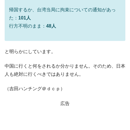
韓国『国民年金公団』株価暴落で200兆蒸
『Money1』
帰国するか、台湾当局に拘束についての通知があっ
発。
た：
101人
韓国政府「ニセＫ-ブランドを通報しようキ
『Money1』
行方不明のまま：
48人
ャンペーン」⇒ あの名物教授も登場！
韓国「橋が落ちました」⇒ 耐久性「なさす
『Money1』
ぎ」では。
と明らかにしています。
韓国鉄鋼最大手『POSCO』ズブズブ沈む。
『Money1』
営業利益80.2％も減少
中国に行くと何をされるか分かりません。そのため、日本
日本の誇る海洋資源調査船『白嶺』は先進技術の
Fact1
人も絶対に行くべきではありません。
塊！
（吉田ハンチング＠ｄｃｐ）
夏の甲子園、優勝校を最も多く輩出している都道
Fact1
府県とは？
広告
今話題の「楽天ライオンズ」とは？
Fact1
奇跡の毛色「白毛馬」とは？
Fact1
全て勝つといくら？ 競馬GI競走で勝利騎手がもら
Fact1