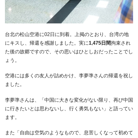
『Money1』
だ。
『韓国銀行』が「金の保有量を増やしま
『Money1』
す」⇒「金を経由するドル入手」手段ではないのか？
韓国･外為取引量「1日当たり1,214.4億ド
『Money1』
台北の松山空港に02日に到着。上掲のとおり、台湾の地
ル」まで拡大 ⇒ 海外資金の動きに強く左右される状態
にキスし、帰還を感謝しました。実に
1,475日間
拘束され
韓国･帰ってきた李在明。李在明を支持しな
『Money1』
た後の故郷ですので、その思いはひとしおだったことでし
い「50.5％」に上昇
ょう。
韓国大統領府ボンクラ政策室長が告発され
『Money1』
た ⇒ 国家が行った恐るべき株価操作であり、空前の国政壟
空港には多くの友人が詰めかけ、李夢準さんの帰還を祝し
断
ました。
韓国･警察職員が「丸刈りになって抗議活
『Money1』
動」
李夢準さんは、「中国に大きな変化がない限り、再び中国
に行きたいとは思わないし、行く勇気もない」と語ってい
中国だけが鉄鋼輸出を異常増加させる ⇒ 中
『Money1』
国の過剰生産が世界を蝕む。
ます。
韓国製造業「半導体絶好調」のウラで他業
『Money1』
種は全般的「不調」⇒ PSIが示す現況は決して良くない。
また「自由は空気のようなもので、息苦しくなって初めて