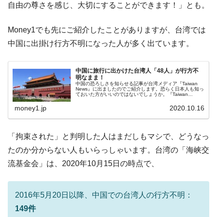
自由の尊さを感じ、大切にすることができます！」とも。
【米韓激突案件】韓国消費者院が『クーパ
『Money1』
ン』1人当たり賠償10万ウォンを認定 ⇒ 総額3兆7,000億
Money1でも先にご紹介したことがありますが、台湾では
韓国で猛暑。南東部では干ばつ
『Money1』
中国に出掛け行方不明になった人が多く出ています。
韓国型イージス搭載の次世代駆逐艦
『Money1』
「KDDX」1番艦、2032年竣工と公示
中国に旅行に出かけた台湾人「48人」が行方不
【対日本円】ウォン安が急進！ 日米の協調
『Money1』
明なまま！
中国の恐ろしさを知らせる記事が台湾メディア『Taiwan
に韓国がいっちょがみしたのでは。
News』に出ましたのでご紹介します。恐らく日本人も知っ
ておいた方がいいのではないでしょうか。『Taiwan
News』は2020年10月15日、台湾の大陸委員会（略称：
韓国政府『BYD』車への補助金を全廃 ⇒ 実
『Money1』
MAC）は、...
money1.jp
2020.10.16
は韓国で『BYD』車は売れている。6カ月で対前年同期比
1.9倍！
「拘束された」と判明した人はまだしもマシで、どうなっ
在韓米国大使スティールが着韓！⇒ さっそ
『Money1』
たのか分からない人もいらっしゃいます。台湾の「海峡交
く空港に詰めかけ「出て行け！」「極右勢力」のプラカー
ドを掲げる「在韓反米勢力」
流基金会」は、2020年10月15日の時点で、
韓国政府「2035年までに18.4GW規模のAIデ
『Money1』
ータセンター整備」⇒ だから無理だってば。
2016年5月20日以降、中国での台湾人の行方不明：
JPモルガン「韓国レバレッジETFの清算は
『Money1』
149件
ほぼ終わった」