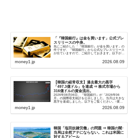
「『韓国銀行』は金を買います」公式プレ
スリリースの中身。
先にご紹介した「『韓国銀行』が金を買います」の
件ですが、『韓国銀行』から公式なプレスリリース
が出ていますので、ご紹介しておきます。以下が全
文和訳です。表題：韓国銀行、国内生産金の買い入
れ協力体制を構築□『韓国銀行』は、国内生産金の
money1.jp
2026.08.09
買い入れに...
【韓国の経常収支】過去最大の黒字
「497.3億ドル」を達成 ⇒ 株式市場から
316億ドルの資金流出。
2026年08月06日、『韓国銀行』が「2026年06
月」の国際収支統計を公示しました。当月は大きな
黒字を達成しました。以下をご覧ください。↑黄色
の傾向ペンでフォーカスしているのが2026年06月
money1.jp
2026.08.09
の経常収支です。2026年06月貿易収支：4...
韓国「塩田奴隷労働」の問題 ⇒ 韓国の闇･
当局は全然アテにならない。これは米国に
対するアピール