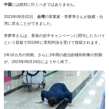
た。『起亜』は9台だけ
中国
には絶対に行くべきではありません。
韓国「信用赦免を何回やっても、何回やっ
『Money1』
ても」⇒ 257万人赦免したのに60万人がまた延滞者に転
2023年09月02日、
台湾
の実業家・李夢準さんが故郷・台
落！
湾に戻ることができました。
韓国K9専用砲弾･装薬自動供給装甲車両･珍
『Money1』
兵器「K10」が改良に乗り出す。
李夢準さんは、香港の反中キャンペーンに関与したスパイ
韓国「2026年07月の輸出入」絶好調。半導
『Money1』
という容疑で2019年に実刑判決を受けて投獄されます。
体だけで410億ドル、輸出全体の41％もある
1年10カ月の刑期、さらに2年間の政治的権利剥奪の刑期
韓国･李在明「青年層の雇用状況が悪い。せ
『Money1』
や、若者に起業させよう」⇒ どんな雇用対策だソレ。
が、2023年08月24日にようやく終了。
【韓国の外貨準備】2026年07月は4,279億ド
『Money1』
ル。外平債の発行「19.4億ドル」
韓国「ここは北朝鮮なのか。選管がサーバ
『Money1』
ーにウソのデータを入力したのは明白だ」
韓国･李在明さっそく不動産対策で浅薄な発
『Money1』
言。
韓国は「中国と同じく」投資に不適格な国