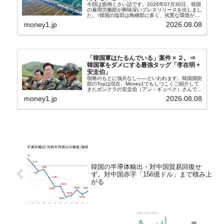
今回は面倒くさい話です。2026年07月30日、韓国
の雇用労働部が興味深いプレスリリースを出しまし
た。↑韓国の塩田は島嶼部に多く、劣悪な環境が一
般に見られることが少ないため、事件の発覚を妨げ
money1.jp
2026.08.08
たといわれます（後述）。これは、いわゆる「塩田
奴隷...
「韓国軍はたるんでいる」案件 × ２。⇒
韓国軍をダメにする最強タッグ「李在明 +
安圭伯」
弱将のもとに強兵なし――といわれます。韓国国防
部のTopは現在、Money1でもしつこくご紹介して
きたボンクラの安圭伯（アン・ギュベク）さんで
す。↑経済的無知蒙昧な李在明（イ・ジェミョン）
money1.jp
2026.08.08
さんと「韓国初の文官上がり」の国防部長官安圭伯
（アン...
韓国の半導体輸出・対中国貿易回復せ
ず。対中国赤字「156億ドル」まで積み上
がる