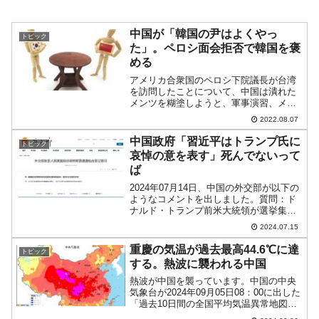
中国が「韓国の尹はよくやっ
トピック
た」。ペロシ面会拒否で韓国を褒
める
アメリカ合衆国のペロシ下院議長が台湾
を訪問したことについて、中国は潰れた
メンツを糊塗しようと、軍事演習、メデ
ィア報道を繰り出しています。
2022.08.07
「ASEAN+3」きっかけで予定されていた
日本・林芳正外務大臣と中国・王毅外相
中国政府「習近平はトランプ氏に
トピック
との会談は、中国側が拒否し...
哀悼の意を表す」死んでないって
ば
2024年07月14日、中国の外交部が以下の
ようなコメントを出しました。質問：ド
ナルド・トランプ前米大統領が選挙集会
出席中に銃撃されたが、これに対する中
2024.07.15
国のコメントは？回答：中国はトランプ
前大統領の銃撃事件を憂慮しており、習
重慶の気温が過去最高44.6℃に達
トピック
近平国家主席はト...
する。熱波に襲われる中国
熱波が中国を襲っています。中国の中央
気象台が2024年09月05日08：00に出した
「過去10日間の全国平均気温異常地図」
が以下です。真っ赤ですが、平均気温が