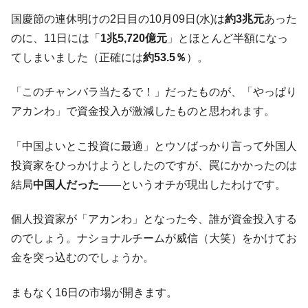
国慶節の連休明けの2日目の10月09日(水)は
約3兆元
あった
韓国『国民年金公団』株価暴落で200兆蒸
『Money1』
発。
のに、11日には「
1兆5,720億元
」とほとんど半額になっ
てしまいました（正確には
約53.5％
）。
韓国政府「ニセＫ-ブランドを通報しようキ
『Money1』
ャンペーン」⇒ あの名物教授も登場！
「このチャンバラ当たるで！」だったものが、「やっぱり
韓国「橋が落ちました」⇒ 耐久性「なさす
『Money1』
アカンわ」で資金投入が激減したものと思われます。
ぎ」では。
韓国鉄鋼最大手『POSCO』ズブズブ沈む。
『Money1』
「中国よいとこ投資に最適」とウソばっかり言って外国人
営業利益80.2％も減少
投資家をひっかけようとしたのですが、罠にかかったのは
日本の誇る海洋資源調査船『白嶺』は先進技術の
Fact1
結局
中国人だった
――というオチが現出したわけです。
塊！
夏の甲子園、優勝校を最も多く輩出している都道
Fact1
個人投資家が「アカンわ」となった今、誰が資金投入する
府県とは？
のでしょう。ナショナルチームが威信（大笑）をかけてお
今話題の「楽天ライオンズ」とは？
Fact1
金を突っ込むのでしょうか。
奇跡の毛色「白毛馬」とは？
Fact1
まもなく16日の市場が開きます。
全て勝つといくら？ 競馬GI競走で勝利騎手がもら
Fact1