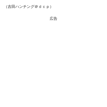
える賞金とは？
（吉田ハンチング＠ｄｃｐ）
平成仮面ライダーの意外すぎるモチーフとは？
Fact1
発表から2日で大崩壊、鳴かず飛ばずに終わりそう
Fact1
広告
なスーパーリーグとは？
日本人マスターズ挑戦の歴史。松山以前に最高位
Fact1
だった選手とは？
甲子園通算本塁打、最多の清原に次いで多く打っ
Fact1
ている意外な選手とは？
セレクトセールの高額取引馬が稼いだ金額とは？
Fact1