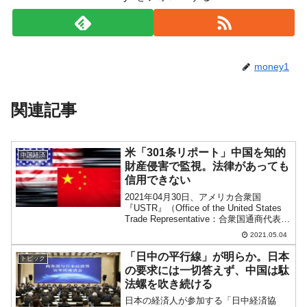
money1
関連記事
米「301条リポート」中国を知的
中国経済
財産侵害で監視。法律があっても
信用できない
2021年04月30日、アメリカ合衆国
『USTR』（Office of the United States
Trade Representative：合衆国通商代表
部）は、知的財産保護に関する年次スー
2021.05.04
パー301条報告書（Annual Spe...
「日中の平行線」が明らか。日本
トピック
の要求には一切答えず、中国は駄
法螺を吹き続ける
日本の経済人が参加する「日中経済協