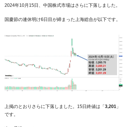
た。『起亜』は9台だけ
2024年10月15日、中国株式市場はさらに下落しました。
韓国「信用赦免を何回やっても、何回やっ
『Money1』
ても」⇒ 257万人赦免したのに60万人がまた延滞者に転
国慶節の連休明け6日目が締まった上海総合が以下です。
落！
韓国K9専用砲弾･装薬自動供給装甲車両･珍
『Money1』
兵器「K10」が改良に乗り出す。
韓国「2026年07月の輸出入」絶好調。半導
『Money1』
体だけで410億ドル、輸出全体の41％もある
韓国･李在明「青年層の雇用状況が悪い。せ
『Money1』
や、若者に起業させよう」⇒ どんな雇用対策だソレ。
【韓国の外貨準備】2026年07月は4,279億ド
『Money1』
ル。外平債の発行「19.4億ドル」
韓国「ここは北朝鮮なのか。選管がサーバ
『Money1』
ーにウソのデータを入力したのは明白だ」
上掲のとおりさらに下落しました。15日終値は「
3,201
」
韓国･李在明さっそく不動産対策で浅薄な発
『Money1』
です。
言。
韓国は「中国と同じく」投資に不適格な国