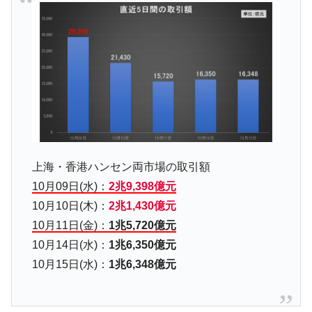
【米韓激突案件】韓国消費者院が『クーパ
『Money1』
ン』1人当たり賠償10万ウォンを認定 ⇒ 総額3兆7,000億
韓国で猛暑。南東部では干ばつ
『Money1』
韓国型イージス搭載の次世代駆逐艦
『Money1』
「KDDX」1番艦、2032年竣工と公示
【対日本円】ウォン安が急進！ 日米の協調
『Money1』
に韓国がいっちょがみしたのでは。
韓国政府『BYD』車への補助金を全廃 ⇒ 実
『Money1』
は韓国で『BYD』車は売れている。6カ月で対前年同期比
上海・香港ハンセン両市場の取引額
1.9倍！
10月09日(水)：
2兆9,398億元
在韓米国大使スティールが着韓！⇒ さっそ
『Money1』
10月10日(木)：
2兆1,430億元
く空港に詰めかけ「出て行け！」「極右勢力」のプラカー
10月11日(金)：
1兆5,720億元
ドを掲げる「在韓反米勢力」
10月14日(水)：
1兆6,350億元
韓国政府「2035年までに18.4GW規模のAIデ
『Money1』
10月15日(水)：
1兆6,348億元
ータセンター整備」⇒ だから無理だってば。
JPモルガン「韓国レバレッジETFの清算は
『Money1』
ほぼ終わった」