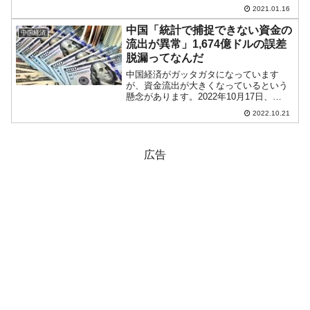
'Obamagate' documents, release soon:
2021.01.16
Report」（トランプ大統領が『オバマ...
中国「統計で捕捉できない資金の
中国経済
流出が異常」1,674億ドルの誤差
脱漏ってなんだ
中国経済がガッタガタになっています
が、資金流出が大きくなっているという
懸念があります。2022年10月17日、
『Reuters（ロイター）』に興味深い記事
2022.10.21
が出ました。国際収支統計に言及したも
のですが、注目ポイントがありますので
ご紹介します。...
広告