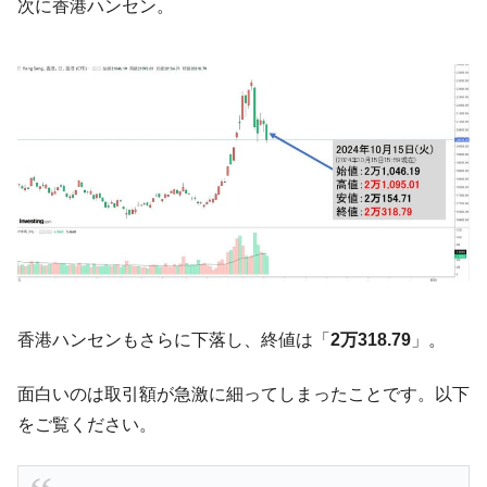
『Money1』
次に香港ハンセン。
だ。
『韓国銀行』が「金の保有量を増やしま
『Money1』
す」⇒「金を経由するドル入手」手段ではないのか？
韓国･外為取引量「1日当たり1,214.4億ド
『Money1』
ル」まで拡大 ⇒ 海外資金の動きに強く左右される状態
韓国･帰ってきた李在明。李在明を支持しな
『Money1』
い「50.5％」に上昇
韓国大統領府ボンクラ政策室長が告発され
『Money1』
た ⇒ 国家が行った恐るべき株価操作であり、空前の国政壟
断
韓国･警察職員が「丸刈りになって抗議活
『Money1』
香港ハンセンもさらに下落し、終値は「
2万318.79
」。
動」
中国だけが鉄鋼輸出を異常増加させる ⇒ 中
『Money1』
面白いのは取引額が急激に細ってしまったことです。以下
国の過剰生産が世界を蝕む。
をご覧ください。
韓国製造業「半導体絶好調」のウラで他業
『Money1』
種は全般的「不調」⇒ PSIが示す現況は決して良くない。