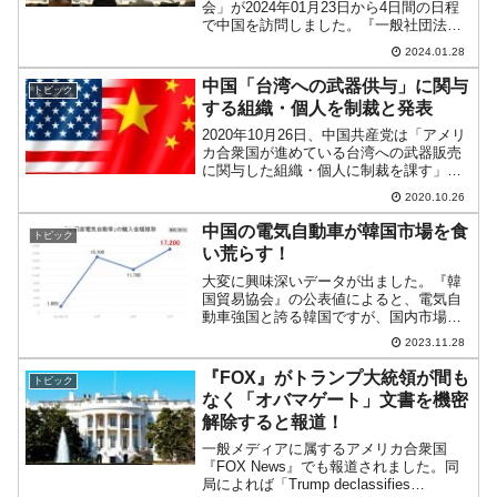
会」が2024年01月23日から4日間の日程
で中国を訪問しました。『一般社団法人
日本経済団体連合会』（経団連）の十倉
2024.01.28
雅和会長と『日本商工会議所』の小林健
会頭が最高顧問を務め、「日中経済協
中国「台湾への武器供与」に関与
トピック
会」の進藤孝生会長が...
する組織・個人を制裁と発表
2020年10月26日、中国共産党は「アメリ
カ合衆国が進めている台湾への武器販売
に関与した組織・個人に制裁を課す」旨
を公表しました。中国共産党の御用新聞
2020.10.26
『環球時報』の「到来！外務省は、ロッ
キードマーティン、ボーイング、レイセ
中国の電気自動車が韓国市場を食
トピック
オンなど台湾に武...
い荒らす！
大変に興味深いデータが出ました。『韓
国貿易協会』の公表値によると、電気自
動車強国と誇る韓国ですが、国内市場は
中国産の電気自動車に蚕食されつつあり
2023.11.28
ます。2023年01～10月の累計で韓国の電
気自動車輸入額は19億4,500万ドル。対前
『FOX』がトランプ大統領が間も
トピック
年同期比...
なく「オバマゲート」文書を機密
解除すると報道！
一般メディアに属するアメリカ合衆国
『FOX News』でも報道されました。同
局によれば「Trump declassifies