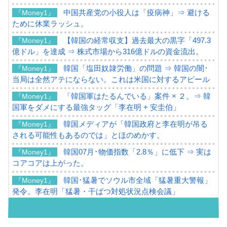
中国共産党の小役人は「疫病神」⇒ 避ける
『Money1』
ために休業ラッシュ。
【韓国の経常収支】過去最大の黒字「497.3
『Money1』
億ドル」を達成 ⇒ 株式市場から316億ドルの資金流出。
韓国「塩田奴隷労働」の問題 ⇒ 韓国の闇･
『Money1』
当局は全然アテにならない。これは米国に対するアピール
「韓国軍はたるんでいる」案件 × ２。⇒ 韓
『Money1』
国軍をダメにする最強タッグ「李在明 + 安圭伯」
韓国メディアが「韓国政府と李在明が吊る
『Money1』
される可能性もあるのでは」とほのめかす。
韓国07月･物価指数「2.8％」に低下 ⇒ 実は
『Money1』
コアコアは上がった。
韓国･猛暑でソウル市全域「猛暑重大警報」
『Money1』
発令。李在明「猛暑・干ばつ対処状況点検会議」
【日本市場再挑戦中】韓国『現代自動車』
『Money1』
07月販売台数は去年のほぼ半分「71台」しか売れなかっ