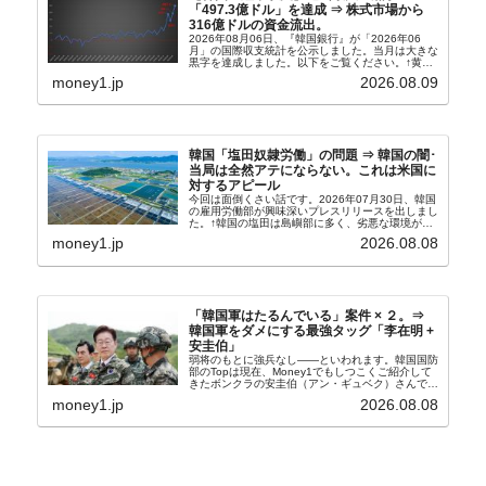
「497.3億ドル」を達成 ⇒ 株式市場から
316億ドルの資金流出。
2026年08月06日、『韓国銀行』が「2026年06
月」の国際収支統計を公示しました。当月は大きな
黒字を達成しました。以下をご覧ください。↑黄色
の傾向ペンでフォーカスしているのが2026年06月
money1.jp
2026.08.09
の経常収支です。2026年06月貿易収支：4...
韓国「塩田奴隷労働」の問題 ⇒ 韓国の闇･
当局は全然アテにならない。これは米国に
対するアピール
今回は面倒くさい話です。2026年07月30日、韓国
の雇用労働部が興味深いプレスリリースを出しまし
た。↑韓国の塩田は島嶼部に多く、劣悪な環境が一
般に見られることが少ないため、事件の発覚を妨げ
money1.jp
2026.08.08
たといわれます（後述）。これは、いわゆる「塩田
奴隷...
「韓国軍はたるんでいる」案件 × ２。⇒
韓国軍をダメにする最強タッグ「李在明 +
安圭伯」
弱将のもとに強兵なし――といわれます。韓国国防
部のTopは現在、Money1でもしつこくご紹介して
きたボンクラの安圭伯（アン・ギュベク）さんで
す。↑経済的無知蒙昧な李在明（イ・ジェミョン）
money1.jp
2026.08.08
さんと「韓国初の文官上がり」の国防部長官安圭伯
（アン...