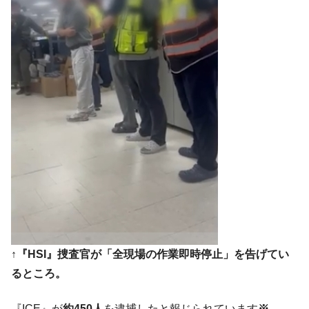
は韓国で『BYD』車は売れている。6カ月で対前年同期比
1.9倍！
在韓米国大使スティールが着韓！⇒ さっそ
『Money1』
く空港に詰めかけ「出て行け！」「極右勢力」のプラカー
ドを掲げる「在韓反米勢力」
韓国政府「2035年までに18.4GW規模のAIデ
『Money1』
ータセンター整備」⇒ だから無理だってば。
JPモルガン「韓国レバレッジETFの清算は
『Money1』
ほぼ終わった」
韓国『国民年金公団』株価暴落で200兆蒸
『Money1』
発。
日本の誇る海洋資源調査船『白嶺』は先進技術の
Fact1
塊！
夏の甲子園、優勝校を最も多く輩出している都道
Fact1
↑『HSI』捜査官が「全現場の作業即時停止」を告げてい
府県とは？
るところ。
今話題の「楽天ライオンズ」とは？
Fact1
奇跡の毛色「白毛馬」とは？
Fact1
『ICE』が
約450人
を逮捕したと報じられています
※
。