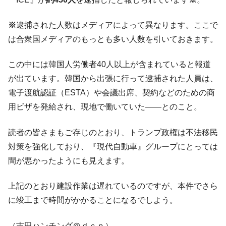
全て勝つといくら？ 競馬GI競走で勝利騎手がもら
Fact1
える賞金とは？
※
逮捕された人数はメディアによって異なります。ここで
は合衆国メディアのもっとも多い人数を引いておきます。
平成仮面ライダーの意外すぎるモチーフとは？
Fact1
発表から2日で大崩壊、鳴かず飛ばずに終わりそう
Fact1
この中には韓国人労働者40人以上が含まれていると報道
なスーパーリーグとは？
が出ています。韓国から出張に行って逮捕された人員は、
日本人マスターズ挑戦の歴史。松山以前に最高位
Fact1
電子渡航認証（ESTA）や会議出席、契約などのための商
だった選手とは？
用ビザを発給され、現地で働いていた――とのこと。
甲子園通算本塁打、最多の清原に次いで多く打っ
Fact1
ている意外な選手とは？
読者の皆さまもご存じのとおり、トランプ政権は不法移民
セレクトセールの高額取引馬が稼いだ金額とは？
Fact1
対策を強化しており、『現代自動車』グループにとっては
間が悪かったようにも見えます。
上記のとおり建設作業は遅れているのですが、本件でさら
に竣工まで時間がかかることになるでしよう。
（吉田ハンチング＠ｄｃｐ）