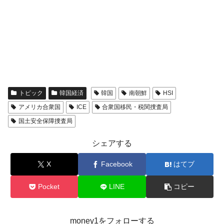
トピック
韓国経済
韓国
南朝鮮
HSI
アメリカ合衆国
ICE
合衆国移民・税関捜査局
国土安全保障捜査局
シェアする
X
Facebook
はてブ
Pocket
LINE
コピー
money1をフォローする