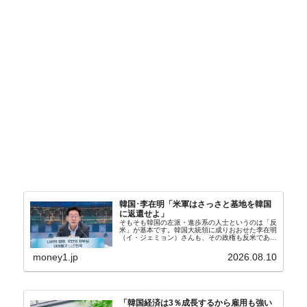
韓国･李在明「米軍はさっさと基地を韓国
に返還せよ」
そもそも韓国の左派・進歩系の人士というのは「反
米」が基本です。韓国大統領に成りおおせた李在明
（イ・ジェミョン）さんも、その政権も反米であ
り、親北・親中国が基本路線。ボンクラの安圭伯
（アン・ギュベク）さんが国防部長（長官）を努め
money1.jp
2026.08.10
ていることもあ...
「韓国経済は3％成長するから雇用も強い