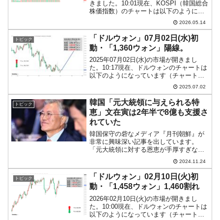
きました。10:01現在、KOSPI（韓国総合
株価指数）のチャートは以下のようにな
っています（チャートは
2026.05.14
『Investing.com』より引用）。ちょい上
げて始まり、現在のところ陽線。
「ドルウォン」07月02日(水)初
トピック
KOSPI...
動・「1,360ウォン」陽線。
2025年07月02日(水)の市場が開きまし
た。10:17現在、ドルウォンのチャートは
以下のようになっています（チャートは
『Investing.com』より引用）。前日は結
2025.07.02
局陰線となりまして……本日はそれを受
けてのスタート。現在のところ陽線...
韓国「元大統領に与えられる特
トピック
恵」文在寅は2年半で8億も支援さ
れていた
韓国保守の砦なメディア『月刊朝鮮』が
非常に興味深い記事を出しています。
「元大統領に対する恩恵が手厚すぎない
か？」という内容で、大統領を経験した
2024.11.24
人が退任後にどのような恩恵を受けてい
るのかを詳述しています。現在、韓国の
「ドルウォン」02月10日(火)初
トピック
大統領経験者で存命者は、李...
動・「1,458ウォン」1,460割れ
2026年02月10日(火)の市場が開きまし
た。10:00現在、ドルウォンのチャートは
以下のようになっています（チャートは