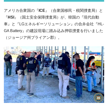
韓国メディアが「韓国政府と李在明が吊る
『Money1』
される可能性もあるのでは」とほのめかす。
アメリカ合衆国の『
ICE
』（合衆国移民・税関捜査局）と
韓国07月･物価指数「2.8％」に低下 ⇒ 実は
『Money1』
『
HSI
』（国土安全保障捜査局）が、韓国の『現代自動
コアコアは上がった。
車』と『LGエネルギーソリューション』の合弁会社『HL-
韓国･猛暑でソウル市全域「猛暑重大警報」
『Money1』
GA Battery』の建設現場に踏み込み押収捜査を行いました
発令。李在明「猛暑・干ばつ対処状況点検会議」
（ジョージア州ブライアン郡）。
【日本市場再挑戦中】韓国『現代自動車』
『Money1』
07月販売台数は去年のほぼ半分「71台」しか売れなかっ
た。『起亜』は9台だけ
韓国「信用赦免を何回やっても、何回やっ
『Money1』
ても」⇒ 257万人赦免したのに60万人がまた延滞者に転
落！
韓国K9専用砲弾･装薬自動供給装甲車両･珍
『Money1』
兵器「K10」が改良に乗り出す。
韓国「2026年07月の輸出入」絶好調。半導
『Money1』
体だけで410億ドル、輸出全体の41％もある
韓国･李在明「青年層の雇用状況が悪い。せ
『Money1』