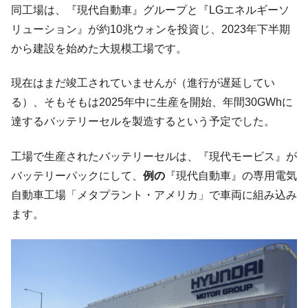
や、若者に起業させよう」⇒ どんな雇用対策だソレ。
同工場は、『現代自動車』グループと『LGエネルギーソ
リューション』が約10兆ウォンを投資じ、2023年下半期
【韓国の外貨準備】2026年07月は4,279億ド
『Money1』
ル。外平債の発行「19.4億ドル」
から建設を始めた大規模工場です。
韓国「ここは北朝鮮なのか。選管がサーバ
『Money1』
現在はまだ竣工されていませんが（進行が遅延してい
ーにウソのデータを入力したのは明白だ」
る）、そもそもは2025年中に生産を開始、年間30GWhに
韓国･李在明さっそく不動産対策で浅薄な発
『Money1』
達するバッテリーセルを製造するという予定でした。
言。
韓国は「中国と同じく」投資に不適格な国
『Money1』
工場で生産されたバッテリーセルは、『現代モービス』が
だ。
バッテリーパックにして、
例の
『現代自動車』の専用電気
『韓国銀行』が「金の保有量を増やしま
『Money1』
自動車工場「メタプラント・アメリカ」で車両に組み込み
す」⇒「金を経由するドル入手」手段ではないのか？
ます。
韓国･外為取引量「1日当たり1,214.4億ド
『Money1』
ル」まで拡大 ⇒ 海外資金の動きに強く左右される状態
韓国･帰ってきた李在明。李在明を支持しな
『Money1』
い「50.5％」に上昇
韓国大統領府ボンクラ政策室長が告発され
『Money1』