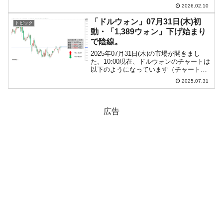
『Investing.com』より引用）。前日はな
2026.02.10
んとか陽線となっていますが、上が削ら
れました。現在のところ「1ドル＝...
「ドルウォン」07月31日(木)初
トピック
動・「1,389ウォン」下げ始まり
で陰線。
2025年07月31日(木)の市場が開きまし
た。10:00現在、ドルウォンのチャートは
以下のようになっています（チャートは
『Investing.com』より引用）。現在のと
2025.07.31
ころ「1ドル＝1,389ウォン」近辺の攻防
となっています。ローソク足...
広告