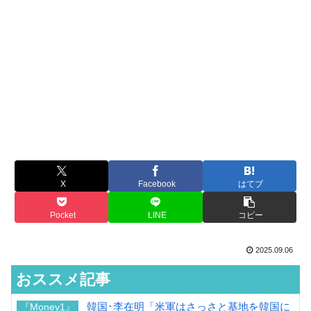
X
Facebook
はてブ
Pocket
LINE
コピー
2025.09.06
おススメ記事
韓国･李在明「米軍はさっさと基地を韓国に
『Money1』