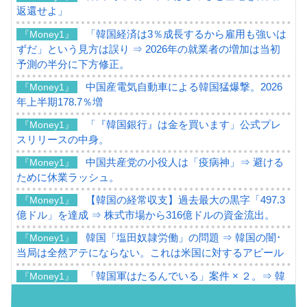
返還せよ」
「韓国経済は3％成長するから雇用も強いは
『Money1』
ずだ」という見方は誤り ⇒ 2026年の就業者の増加は当初
予測の半分に下方修正。
中国産電気自動車による韓国猛爆撃。2026
『Money1』
年上半期178.7％増
「『韓国銀行』は金を買います」公式プレ
『Money1』
スリリースの中身。
中国共産党の小役人は「疫病神」⇒ 避ける
『Money1』
ために休業ラッシュ。
【韓国の経常収支】過去最大の黒字「497.3
『Money1』
億ドル」を達成 ⇒ 株式市場から316億ドルの資金流出。
韓国「塩田奴隷労働」の問題 ⇒ 韓国の闇･
『Money1』
当局は全然アテにならない。これは米国に対するアピール
「韓国軍はたるんでいる」案件 × ２。⇒ 韓
『Money1』
国軍をダメにする最強タッグ「李在明 + 安圭伯」