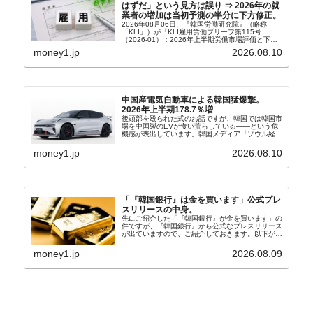
はずだ」という見方は誤り ⇒ 2026年の就
業者の増加は当初予測の半分に下方修正。
2026年08月06日、『韓国労働研究院』（略称
「KLI」）が「KLI雇用労働ブリーフ第115号
（2026-01）：2026年上半期労働市場評価と下半
期労働市場展望」を公表しました。Money1でも何
money1.jp
2026.08.10
度もご紹介していますが、政府が何よりも大...
中国産電気自動車による韓国猛爆撃。
2026年上半期178.7％増
後頭部を殴られた式のお話ですが、韓国では韓国市
場を中国製のEVが食い荒らしている――という危
機感が表出しています。韓国メディア『ソウル経
済』の記事から一部を以下に引きます。記事タイト
ルは「中国EVの大攻勢…東風もプジョーと手を組
money1.jp
2026.08.10
み韓国進出」...
「『韓国銀行』は金を買います」公式プレ
スリリースの中身。
先にご紹介した「『韓国銀行』が金を買います」の
件ですが、『韓国銀行』から公式なプレスリリース
が出ていますので、ご紹介しておきます。以下が全
文和訳です。表題：韓国銀行、国内生産金の買い入
れ協力体制を構築□『韓国銀行』は、国内生産金の
money1.jp
2026.08.09
買い入れに...