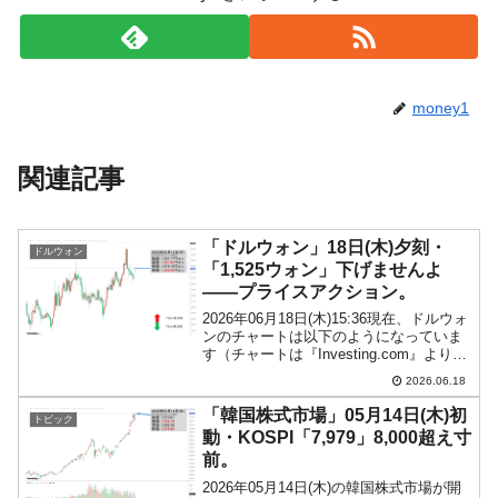
money1
関連記事
「ドルウォン」18日(木)夕刻・
ドルウォン
「1,525ウォン」下げませんよ
――プライスアクション。
2026年06月18日(木)15:36現在、ドルウォ
ンのチャートは以下のようになっていま
す（チャートは『Investing.com』より引
用）。下げませんよ――なローソク足に
2026.06.18
なっています。現在のところ「1ドル＝
1,525ウォン」近辺の攻防と...
「韓国株式市場」05月14日(木)初
トピック
動・KOSPI「7,979」8,000超え寸
前。
2026年05月14日(木)の韓国株式市場が開