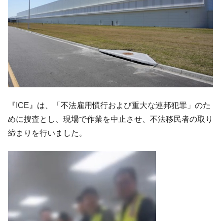
た ⇒ 国家が行った恐るべき株価操作であり、空前の国政壟
断
韓国･警察職員が「丸刈りになって抗議活
『Money1』
動」
中国だけが鉄鋼輸出を異常増加させる ⇒ 中
『Money1』
国の過剰生産が世界を蝕む。
韓国製造業「半導体絶好調」のウラで他業
『Money1』
種は全般的「不調」⇒ PSIが示す現況は決して良くない。
『ICE』は、「不法雇用慣行および重大な連邦犯罪」のた
【米韓激突案件】韓国消費者院が『クーパ
『Money1』
めに捜査とし、現場で作業を中止させ、不法移民者の取り
ン』1人当たり賠償10万ウォンを認定 ⇒ 総額3兆7,000億
締まりを行いました。
韓国で猛暑。南東部では干ばつ
『Money1』
韓国型イージス搭載の次世代駆逐艦
『Money1』
「KDDX」1番艦、2032年竣工と公示
【対日本円】ウォン安が急進！ 日米の協調
『Money1』
に韓国がいっちょがみしたのでは。
韓国政府『BYD』車への補助金を全廃 ⇒ 実
『Money1』