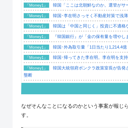
韓国「ここは北朝鮮なのか。選管がサ
『Money1』
韓国･李在明さっそく不動産対策で浅
『Money1』
韓国は「中国と同じく」投資に不適格
『Money1』
『韓国銀行』が「金の保有量を増やし
『Money1』
韓国･外為取引量「1日当たり1,214.
『Money1』
韓国･帰ってきた李在明。李在明を支持し
『Money1』
韓国大統領府ボンクラ政策室長が告発さ
『Money1』
壟断
韓国･警察職員が「丸刈りになって抗
『Money1』
中国だけが鉄鋼輸出を異常増加させる 
『Money1』
なぜそんなことになるのかという事案が報じ
韓国製造業「半導体絶好調」のウラで他
『Money1』
す。
【米韓激突案件】韓国消費者院が『クーパ
『Money1』
韓国で猛暑。南東部では干ばつ
『Money1』