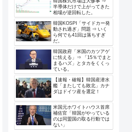
韓国株式市場は大惨事 ⇒
半導体だけで上がってきた
相場が逆回転した。
韓国KOSPI「サイドカー発
動され過ぎ」問題 ⇒ いく
ら何でも41回は落ちすぎ
だ。
韓国政府「米国のカツアゲ
に怯える」⇒ 「15％でまと
まるハズ」とタカをくくっ
ている。
【速報・確報】韓国産潜水
艦「またしても敗北」カナ
ダはドイツ産を選定！
米国元ホワイトハウス首席
補佐官「韓国がやっている
のは同盟国の取る行動では
ない」