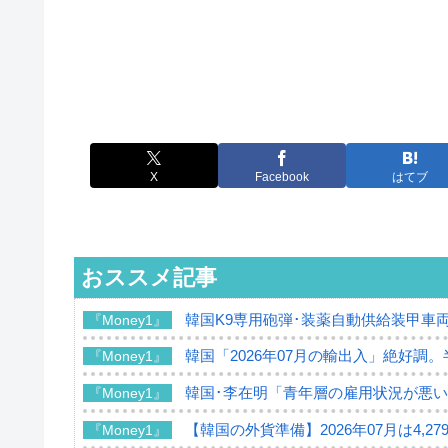
X
Facebook
はてブ
おススメ記事
韓国K9専用砲弾･装薬自動供給装甲車両
『Money1』
韓国「2026年07月の輸出入」絶好調
『Money1』
韓国･李在明「青年層の雇用状況が悪い
『Money1』
【韓国の外貨準備】2026年07月は4,2
『Money1』