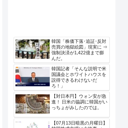
韓国「株価下落･追証･反対
売買の地獄絵図」現実に ⇒
強制決済が1,422億まで膨
んだ。
韓国記者「そんな説明で米
国議会とホワイトハウスを
説得できるわけないだ
ろ！」
【対日本円】ウォン安が急
進！ 日米の協調に韓国がい
っちょがみしたのでは。
【07月13日暗黒の月曜日】