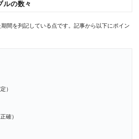
ットにぶん殴る法案」提出！⇒ クーパン問題は合衆国企業に対
ブルの数々
暴落に他人事のような発言。
た期間を列記している点です。記事から以下にポイン
年2Qの業績「史上最高益」当期純利益は前年同期比13.4倍に。
危機 ⇒ 10.7兆では損が出るからできない。
月29日(水)もサイドカー・サーキットブレイカーの二段コンボ
産業の半分未満しか雇用を生まない
したのは政界の責任だ」
想定）
い結果に。
』純借入金が約8兆。信用格付け「ネガティブ」にダウン
不正確）
トブレイカーも発動！ 半導体2銘柄の暴落
術の塊！