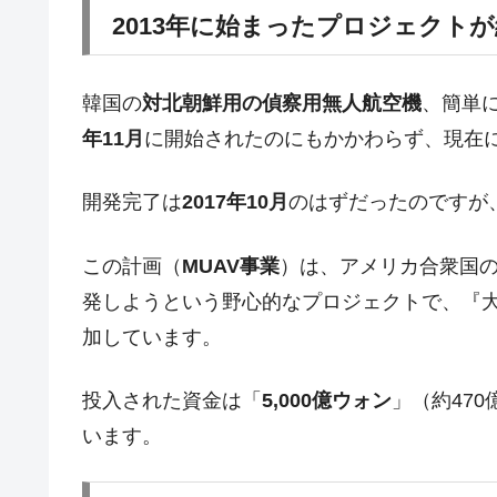
2013年に始まったプロジェクト
韓国型イージス搭載の次世代駆逐艦「KD
『Money1』
【対日本円】ウォン安が急進！ 日米
『Money1』
韓国の
対北朝鮮用の偵察用無人航空機
、簡単
韓国政府『BYD』車への補助金を全廃 
『Money1』
年11月
に開始されたのにもかかわらず、現在
1.9倍！
在韓米国大使スティールが着韓！⇒ 
『Money1』
開発完了は
2017年10月
のはずだったのですが
ドを掲げる「在韓反米勢力」
韓国政府「2035年までに18.4GW規
『Money1』
この計画（
MUAV事業
）は、アメリカ合衆国
JPモルガン「韓国レバレッジETFの
『Money1』
発しようという野心的なプロジェクトで、『大韓
加しています。
韓国『国民年金公団』株価暴落で200
『Money1』
韓国政府「ニセＫ-ブランドを通報しよ
『Money1』
投入された資金は「
5,000億ウォン
」（約47
韓国「橋が落ちました」⇒ 耐久性「な
『Money1』
います。
韓国鉄鋼最大手『POSCO』ズブズブ沈
『Money1』