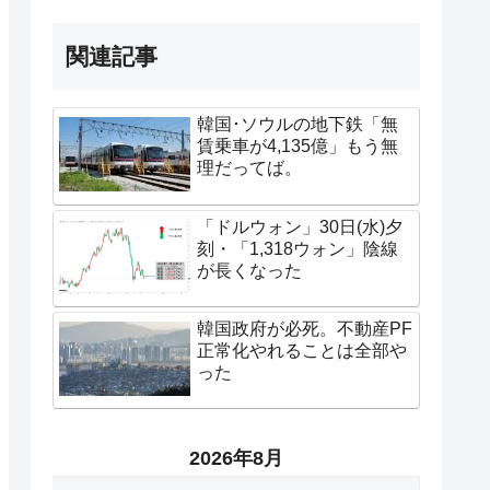
関連記事
韓国･ソウルの地下鉄「無
賃乗車が4,135億」もう無
理だってば。
「ドルウォン」30日(水)夕
刻・「1,318ウォン」陰線
が長くなった
韓国政府が必死。不動産PF
正常化やれることは全部や
った
2026年8月