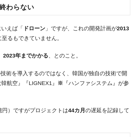
が終わらない
DX」1番艦、2032年竣工と公示
の協調に韓国がいっちょがみしたのでは。
にいえば「
ドローン
」ですが、これの開発計画が
2013
⇒ 実は韓国で『BYD』車は売れている。6カ月で対前年同期比
に至るもできていません。
さっそく空港に詰めかけ「出て行け！」「極右勢力」のプラカー
、
2023年までかかる
、とのこと。
模のAIデータセンター整備」⇒ だから無理だってば。
の技術を導入するのではなく、韓国が独自の技術で開
清算はほぼ終わった」
航空』『LIGNEX1』
※
『ハンファシステム』が参
兆蒸発。
うキャンペーン」⇒ あの名物教授も登場！
0億円）ですがプロジェクトは
44カ月
の遅延を記録して
さすぎ」では。
む。営業利益80.2％も減少