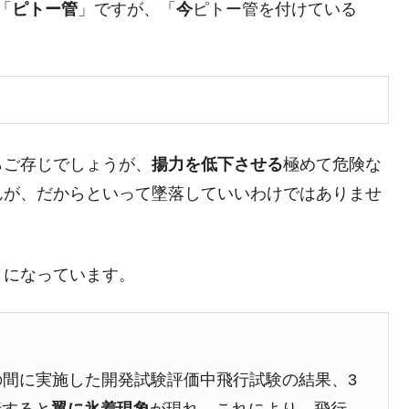
「
ピトー管
」ですが、「
今
ピトー管を付けている
らご存じでしょうが、
揚力を低下させる
極めて危険な
んが、だからといって墜落していいわけではありませ
うになっています。
カ月の間に実施した開発試験評価中飛行試験の結果、3