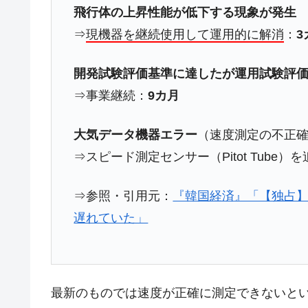
夏の甲子園、優勝校を最も多く輩出している
Fact1
飛行体の上昇性能が低下する現象が発生
今話題の「楽天ライオンズ」とは？
Fact1
⇒
現機器を継続使用して運用的に解消
：
3
奇跡の毛色「白毛馬」とは？
Fact1
開発試験評価基準に達したが運用試験評
全て勝つといくら？ 競馬GI競走で勝利騎手
Fact1
⇒事業継続：
9カ月
平成仮面ライダーの意外すぎるモチーフとは
Fact1
発表から2日で大崩壊、鳴かず飛ばずに終わ
Fact1
大気データ機器エラー
（速度測定の不正
日本人マスターズ挑戦の歴史。松山以前に最
⇒スピード測定センサー（Pitot Tube）
Fact1
甲子園通算本塁打、最多の清原に次いで多く
Fact1
⇒参照・引用元：
『韓国経済』「【独占】5
セレクトセールの高額取引馬が稼いだ金額と
Fact1
遅れていた」
最新のものでは速度が正確に測定できないという現