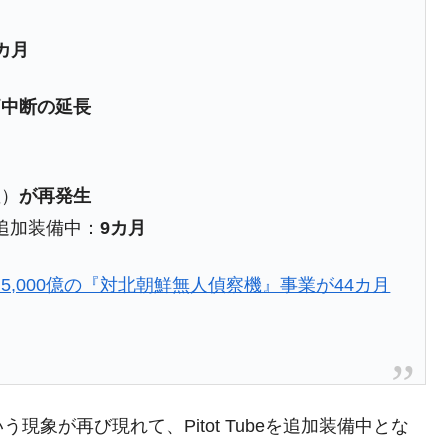
都道府県とは？
カ月
価中断の延長
がもらえる賞金とは？
？
りそうなスーパーリーグとは？
確）
が再発生
高位だった選手とは？
を追加装備中：
9カ月
打っている意外な選手とは？
,000億の『対北朝鮮無人偵察機』事業が44カ月
は？
象が再び現れて、Pitot Tubeを追加装備中とな