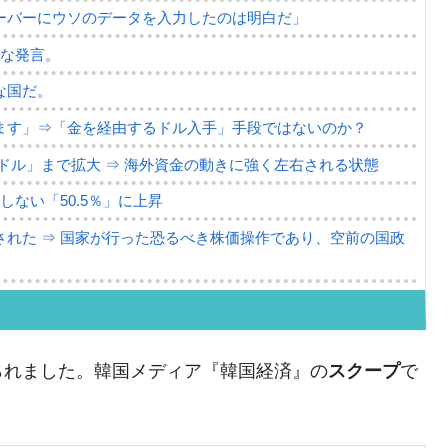
ーバーにウソのデータを入力したのは明白だ」
薄な発言。
な国だ。
ます」⇒「金を経由するドル入手」手段ではないのか？
4億ドル」まで拡大 ⇒ 海外資金の動きに強く左右される状態
ない「50.5％」に上昇
れた ⇒ 国家が行った恐るべき株価操作であり、空前の国政
議活動」
⇒ 中国の過剰生産が世界を蝕む。
られました。韓国メディア『韓国経済』の
スクープ
で
業種は全般的「不調」⇒ PSIが示す現況は決して良くない。
ン』1人当たり賠償10万ウォンを認定 ⇒ 総額3兆7,000億