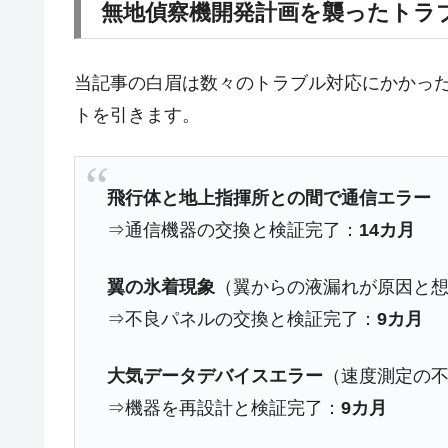
米国下院「韓国の公務員個人をターゲ
『Money1』
無地偵察機開発計画を襲ったトラ
する差別。許してはおかぬ
韓国ボンクラ政策室長･金容範、株価
『Money1』
当記事の白眉は数々のトラブル対応にかかっ
韓国半導体『SKハイニックス』2026
『Money1』
トを引きます。
韓国･加徳島新国際空港「またも暗礁」の
『Money1』
【速報】韓国株式市場の暴落・本日07
『Money1』
飛行体と地上指揮所との間で通信エラー
発動！
⇒通信機器の交換と検証完了：
14カ月
IT産業は人を雇用する効果は低い。全
『Money1』
韓国「株式市場が賭博場のように変質
『Money1』
翼の氷着現象
（翼からの液漏れが原因と
韓国「2026年1Q 資金循環統計」面白
『Money1』
⇒不良パネルの交換と検証完了：
9カ月
韓国化学企業最大手『ロッテケミカル
『Money1』
大気データデバイスエラー
（速度測定の
韓国株式市場･暗黒の火曜日。サーキッ
『Money1』
⇒機器を再設計と検証完了：
9カ月
日本の誇る海洋資源調査船『白嶺』は先進技
Fact1