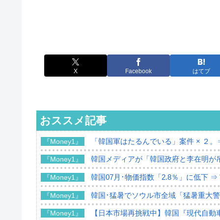
X
Facebook
はてブ
おススメ記事
「韓国軍はたるんでいる」案件 × ２。
『Money1』
韓国メディアが「韓国政府と李在明が
『Money1』
韓国07月･物価指数「2.8％」に低下 
『Money1』
韓国･猛暑でソウル市全域「猛暑重大
『Money1』
【日本市場再挑戦中】韓国『現代自動車
『Money1』