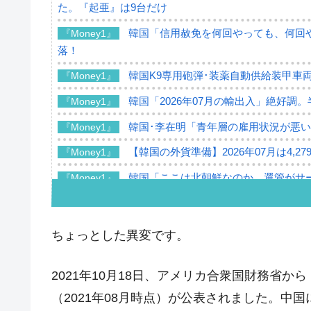
た。『起亜』は9台だけ
韓国「信用赦免を何回やっても、何回や
『Money1』
落！
韓国K9専用砲弾･装薬自動供給装甲車両
『Money1』
韓国「2026年07月の輸出入」絶好調
『Money1』
韓国･李在明「青年層の雇用状況が悪い
『Money1』
【韓国の外貨準備】2026年07月は4,2
『Money1』
韓国「ここは北朝鮮なのか。選管がサ
『Money1』
韓国･李在明さっそく不動産対策で浅
『Money1』
韓国は「中国と同じく」投資に不適格
『Money1』
ちょっとした異変です。
『韓国銀行』が「金の保有量を増やし
『Money1』
2021年10月18日、アメリカ合衆国財務省
韓国･外為取引量「1日当たり1,214.
『Money1』
（2021年08月時点）が公表されました。中
韓国･帰ってきた李在明。李在明を支持し
『Money1』