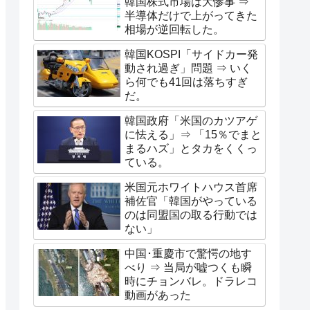
韓国株式市場は大惨事 ⇒
半導体だけで上がってきた
相場が逆回転した。
韓国KOSPI「サイドカー発
動され過ぎ」問題 ⇒ いく
ら何でも41回は落ちすぎ
だ。
韓国政府「米国のカツアゲ
に怯える」⇒ 「15％でまと
まるハズ」とタカをくくっ
ている。
米国元ホワイトハウス首席
補佐官「韓国がやっている
のは同盟国の取る行動では
ない」
中国･重慶市で驚愕の地す
べり ⇒ 当局が嘘つくも瞬
時にチョンバレ。ドラレコ
動画があった