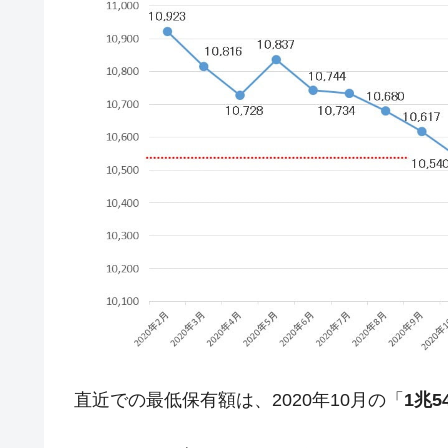
今話題の「楽天ライオンズ」とは？
Fact1
奇跡の毛色「白毛馬」とは？
Fact1
全て勝つといくら？ 競馬GI競走で勝利騎手
Fact1
平成仮面ライダーの意外すぎるモチーフとは
Fact1
発表から2日で大崩壊、鳴かず飛ばずに終わ
Fact1
日本人マスターズ挑戦の歴史。松山以前に最
Fact1
甲子園通算本塁打、最多の清原に次いで多く
Fact1
セレクトセールの高額取引馬が稼いだ金額と
Fact1
直近での最低保有額は、2020年10月の「
1兆5