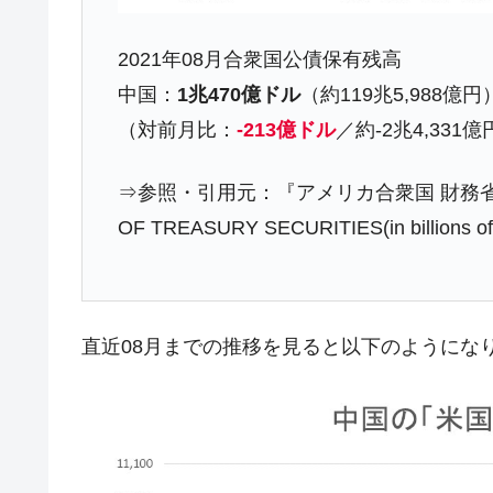
韓国政府「2035年までに18.4GW規
『Money1』
2021年08月合衆国公債保有残高
JPモルガン「韓国レバレッジETFの
『Money1』
中国：
1兆470億ドル
（約119兆5,988億円
韓国『国民年金公団』株価暴落で200
『Money1』
（対前月比：
-213億ドル
／約-2兆4,331
韓国政府「ニセＫ-ブランドを通報しよ
『Money1』
韓国「橋が落ちました」⇒ 耐久性「な
『Money1』
⇒参照・引用元：『アメリカ合衆国 財務省』公式
韓国鉄鋼最大手『POSCO』ズブズブ沈
『Money1』
OF TREASURY SECURITIES(in billions of
米国下院「韓国の公務員個人をターゲ
『Money1』
する差別。許してはおかぬ
韓国ボンクラ政策室長･金容範、株価
『Money1』
直近08月までの推移を見ると以下のようにな
韓国半導体『SKハイニックス』2026
『Money1』
韓国･加徳島新国際空港「またも暗礁」の
『Money1』
日本の誇る海洋資源調査船『白嶺』は先進技
Fact1
夏の甲子園、優勝校を最も多く輩出している
Fact1