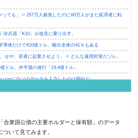
っても」⇒ 257万人赦免したのに60万人がまた延滞者に転
･珍兵器「K10」が改良に乗り出す。
。半導体だけで410億ドル、輸出全体の41％もある
。せや、若者に起業させよう」⇒ どんな雇用対策だソレ。
79億ドル。外平債の発行「19.4億ドル」
ーバーにウソのデータを入力したのは明白だ」
薄な発言。
な国だ。
ます」⇒「金を経由するドル入手」手段ではないのか？
から「合衆国公債の主要ホルダーと保有額」のデータ
4億ドル」まで拡大 ⇒ 海外資金の動きに強く左右される状態
国について見てみます。
ない「50.5％」に上昇