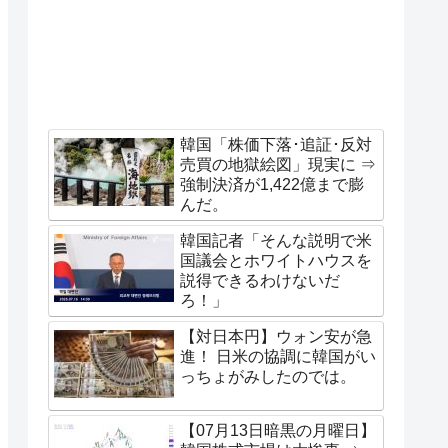
韓国「株価下落･追証･反対
売買の地獄絵図」現実に ⇒
強制決済が1,422億まで膨
んだ。
韓国記者「そんな説明で米
国議会とホワイトハウスを
説得できるわけないだ
ろ！」
【対日本円】ウォン安が急
進！ 日米の協調に韓国がい
っちょがみしたのでは。
【07月13日暗黒の月曜日】