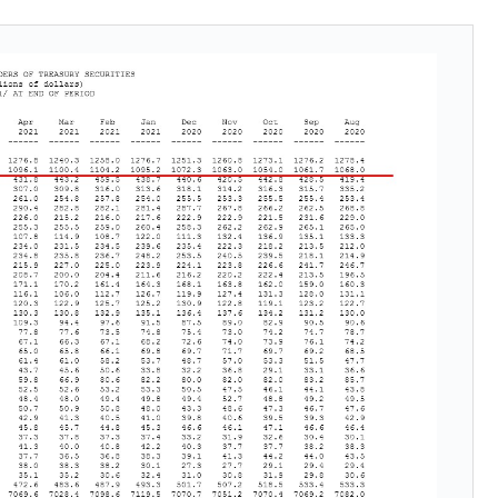
れた ⇒ 国家が行った恐るべき株価操作であり、空前の国政
議活動」
⇒ 中国の過剰生産が世界を蝕む。
業種は全般的「不調」⇒ PSIが示す現況は決して良くない。
ン』1人当たり賠償10万ウォンを認定 ⇒ 総額3兆7,000億
DX」1番艦、2032年竣工と公示
の協調に韓国がいっちょがみしたのでは。
⇒ 実は韓国で『BYD』車は売れている。6カ月で対前年同期比
さっそく空港に詰めかけ「出て行け！」「極右勢力」のプラカー