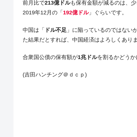
前月比で
213億ドル
も保有金額が減るのは、少
2019年12月の「
192億ドル
」ぐらいです。
中国は「
ドル不足
」に陥っているのではない
た結果だとすれば、中国経済はよろしくあり
合衆国公債の保有額が
1兆ドル
を割るかどうか
(吉田ハンチング＠ｄｃｐ)