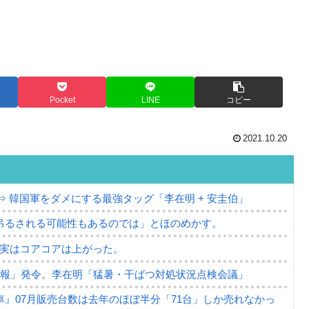
Pocket
LINE
コピー
2021.10.20
⇒ 韓国軍をダメにする最強タッグ「李在明 + 安圭伯」
吊るされる可能性もあるのでは」とほのめかす。
⇒ 実はコアコアは上がった。
警報」発令。李在明「猛暑・干ばつ対処状況点検会議」
』07月販売台数は去年のほぼ半分「71台」しか売れなかっ