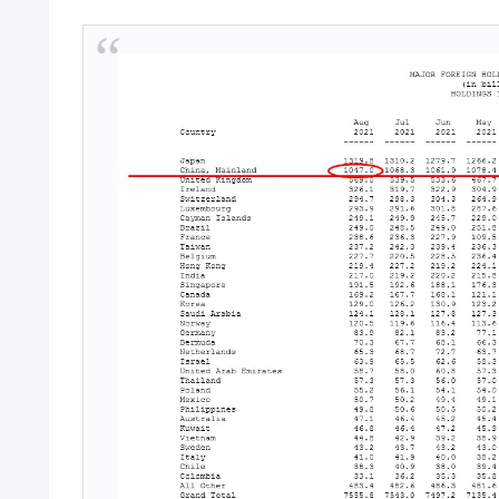
韓国大統領府ボンクラ政策室長が告発さ
『Money1』
壟断
韓国･警察職員が「丸刈りになって抗
『Money1』
中国だけが鉄鋼輸出を異常増加させる 
『Money1』
韓国製造業「半導体絶好調」のウラで他
『Money1』
【米韓激突案件】韓国消費者院が『クーパ
『Money1』
韓国で猛暑。南東部では干ばつ
『Money1』
韓国型イージス搭載の次世代駆逐艦「KD
『Money1』
【対日本円】ウォン安が急進！ 日米
『Money1』
韓国政府『BYD』車への補助金を全廃 
『Money1』
1.9倍！
在韓米国大使スティールが着韓！⇒ 
『Money1』
ドを掲げる「在韓反米勢力」