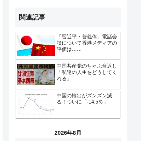
関連記事
「習近平・菅義偉」電話会
談について香港メディアの
評価は……
中国共産党のちゃぶ台返し
「私達の人生をどうしてく
れる」
中国の輸出がズンズン減
る！ついに「-14.5％」
2026年8月