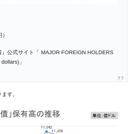
模のAIデータセンター整備」⇒ だから無理だってば。
清算はほぼ終わった」
）
兆蒸発。
億円）
うキャンペーン」⇒ あの名物教授も登場！
さすぎ」では。
サイト「 MAJOR FOREIGN HOLDERS
む。営業利益80.2％も減少
 dollars)」
ットにぶん殴る法案」提出！⇒ クーパン問題は合衆国企業に対
暴落に他人事のような発言。
ります。
年2Qの業績「史上最高益」当期純利益は前年同期比13.4倍に。
危機 ⇒ 10.7兆では損が出るからできない。
術の塊！
都道府県とは？