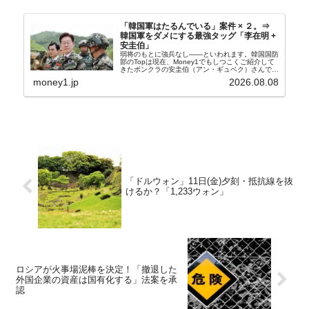
「韓国軍はたるんでいる」案件 × ２。⇒
韓国軍をダメにする最強タッグ「李在明 +
安圭伯」
弱将のもとに強兵なし――といわれます。韓国国防
部のTopは現在、Money1でもしつこくご紹介して
きたボンクラの安圭伯（アン・ギュベク）さんで
す。↑経済的無知蒙昧な李在明（イ・ジェミョン）
money1.jp
2026.08.08
さんと「韓国初の文官上がり」の国防部長官安圭伯
（アン...
「ドルウォン」11日(金)夕刻・抵抗線を抜
けるか？「1,233ウォン」
ロシアが火事場泥棒を決定！「撤退した
外国企業の資産は国有化する」法案を承
認