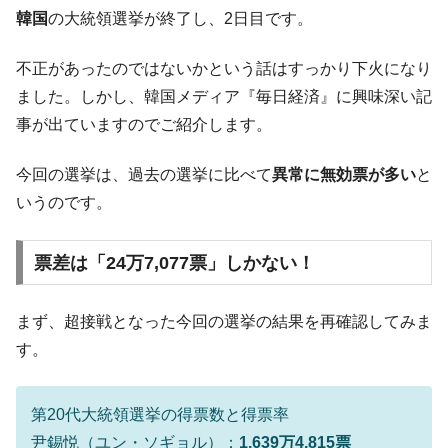
た。『起亜』は9台だけ
韓国
の大統領選挙が終了し、2日目です。
韓国「信用赦免を何回やっても、何回やっ
『Money1』
ても」⇒ 257万人赦免したのに60万人がまた延滞者に転
不正があったのではないかという話はすっかり下火になり
落！
ました。しかし、韓国メディア『毎日経済』に興味深い記
韓国K9専用砲弾･装薬自動供給装甲車両･珍
『Money1』
事が出ていますのでご紹介します。
兵器「K10」が改良に乗り出す。
韓国「2026年07月の輸出入」絶好調。半導
『Money1』
今回の選挙は、過去の選挙に比べて
異常に無効票が多い
と
体だけで410億ドル、輸出全体の41％もある
いうのです。
韓国･李在明「青年層の雇用状況が悪い。せ
『Money1』
や、若者に起業させよう」⇒ どんな雇用対策だソレ。
票差は「24万7,077票」しかない！
【韓国の外貨準備】2026年07月は4,279億ド
『Money1』
ル。外平債の発行「19.4億ドル」
まず、超接戦となった今回の選挙の結果を再確認してみま
韓国「ここは北朝鮮なのか。選管がサーバ
『Money1』
す。
ーにウソのデータを入力したのは明白だ」
韓国･李在明さっそく不動産対策で浅薄な発
『Money1』
言。
第20代大統領選挙の得票数と得票率
尹錫悦（ユン・ソギョル）：
1,639万4,815票
韓国は「中国と同じく」投資に不適格な国