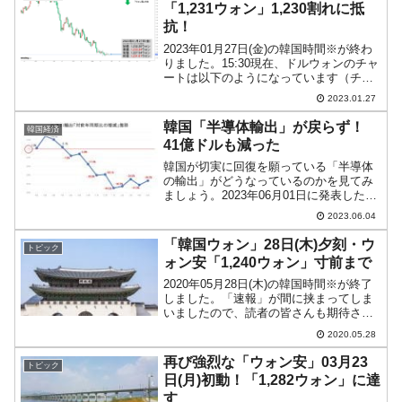
「1,231ウォン」1,230割れに抵
抗！
2023年01月27日(金)の韓国時間※が終わ
りました。15:30現在、ドルウォンのチャ
ートは以下のようになっています（チャ
ートは『Investing.com』より引用）。一
2023.01.27
時「1ドル＝1,227ウォン」まで下げまし
たが、跳ね返して「1,2...
韓国「半導体輸出」が戻らず！
韓国経済
41億ドルも減った
韓国が切実に回復を願っている「半導体
の輸出」がどうなっているのかを見てみ
ましょう。2023年06月01日に発表した産
業通商資源部のデータによると、半導体
2023.06.04
輸出の金額は以下のように推移していま
す。⇒参照・引用元：『韓国 産業通商資
「韓国ウォン」28日(木)夕刻・ウ
トピック
源部』公式サイ...
ォン安「1,240ウォン」寸前まで
2020年05月28日(木)の韓国時間※が終了
しました。「速報」が間に挟まってしま
いましたので、読者の皆さんも期待され
ているかもしれませんが、残念なことに
2020.05.28
あの後以下のようになりました（チャー
トは『Investing.com』より引用：以下
再び強烈な「ウォン安」03月23
トピック
同...
日(月)初動！「1,282ウォン」に達
す