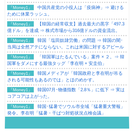
中国共産党の小役人は「疫病神」⇒ 避ける
『Money1』
ために休業ラッシュ。
【韓国の経常収支】過去最大の黒字「497.3
『Money1』
億ドル」を達成 ⇒ 株式市場から316億ドルの資金流出。
韓国「塩田奴隷労働」の問題 ⇒ 韓国の闇･
『Money1』
当局は全然アテにならない。これは米国に対するアピール
「韓国軍はたるんでいる」案件 × ２。⇒ 韓
『Money1』
国軍をダメにする最強タッグ「李在明 + 安圭伯」
韓国メディアが「韓国政府と李在明が吊る
『Money1』
される可能性もあるのでは」とほのめかす。
韓国07月･物価指数「2.8％」に低下 ⇒ 実は
『Money1』
コアコアは上がった。
韓国･猛暑でソウル市全域「猛暑重大警報」
『Money1』
発令。李在明「猛暑・干ばつ対処状況点検会議」
【日本市場再挑戦中】韓国『現代自動車』
『Money1』
07月販売台数は去年のほぼ半分「71台」しか売れなかっ