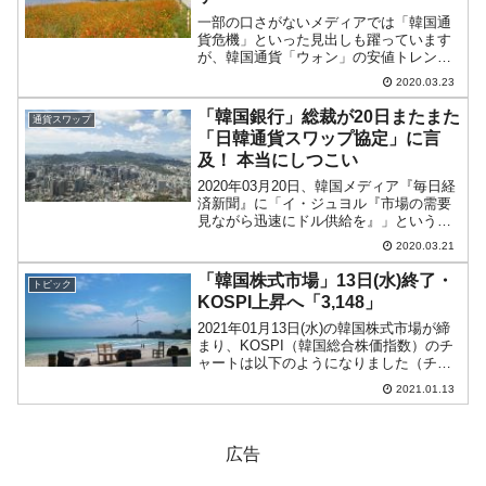
一部の口さがないメディアでは「韓国通
貨危機」といった見出しも躍っています
が、韓国通貨「ウォン」の安値トレンド
に注目が集っています。2020年03月23日
2020.03.23
(月)の市場が開きました。10：01現在
（日本時間）、ドルウォンチャートは以
「韓国銀行」総裁が20日またまた
通貨スワップ
下のようにな...
「日韓通貨スワップ協定」に言
及！ 本当にしつこい
2020年03月20日、韓国メディア『毎日経
済新聞』に「イ・ジュヨル『市場の需要
見ながら迅速にドル供給を』」という記
事が出ました。この中で、韓国銀行の李
2020.03.21
柱烈(イ・ジュヨル)総裁の「日本をはじめ
とする主要国間の通貨スワップも外国為
「韓国株式市場」13日(水)終了・
トピック
替市場安全弁...
KOSPI上昇へ「3,148」
2021年01月13日(水)の韓国株式市場が締
まり、KOSPI（韓国総合株価指数）のチ
ャートは以下のようになりました（チャ
ートは『Investing.com』より引用）。陽
2021.01.13
線で締まりました。株高進行です。
「3,148」まで戻しました。投資家...
広告