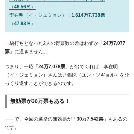
『Money1』
だ。
（
48.56％
）
李在明（イ・ジェミョン）：
1,614万7,738票
『韓国銀行』が「金の保有量を増やしま
『Money1』
す」⇒「金を経由するドル入手」手段ではないのか？
（
47.83％
）
韓国･外為取引量「1日当たり1,214.4億ド
『Money1』
ル」まで拡大 ⇒ 海外資金の動きに強く左右される状態
一騎打ちとなった2人の得票数の差はわずか「
24万7,077
韓国･帰ってきた李在明。李在明を支持しな
『Money1』
票
」に過ぎません。
い「50.5％」に上昇
韓国大統領府ボンクラ政策室長が告発され
『Money1』
つまり、一応「
24万7,078票
」が出てくれば、李在明
た ⇒ 国家が行った恐るべき株価操作であり、空前の国政壟
（イ・ジェミョン）さんは尹錫悦（ユン・ソギョル）をひ
断
っくり返すことができるのです。
韓国･警察職員が「丸刈りになって抗議活
『Money1』
動」
無効票が30万票もある！
中国だけが鉄鋼輸出を異常増加させる ⇒ 中
『Money1』
国の過剰生産が世界を蝕む。
――で、今回の選挙の無効票が「
30万7,542票
」もあるの
韓国製造業「半導体絶好調」のウラで他業
『Money1』
です。
種は全般的「不調」⇒ PSIが示す現況は決して良くない。