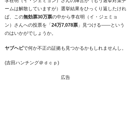
李在明（イ・ジェミョン）さんの陣営が（もう選挙対策チ
える賞金とは？
ームは解散していますが）選挙結果をひっくり返したけれ
平成仮面ライダーの意外すぎるモチーフとは？
Fact1
ば、この
無効票30万票
の中から李在明（イ・ジェミョ
発表から2日で大崩壊、鳴かず飛ばずに終わりそう
Fact1
ン）さんへの投票を「
24万7,078票
」見つける――という
なスーパーリーグとは？
のはいかがでしょうか。
日本人マスターズ挑戦の歴史。松山以前に最高位
Fact1
だった選手とは？
ヤブヘビ
で何か不正の証拠も見つかるかもしれませんし。
甲子園通算本塁打、最多の清原に次いで多く打っ
Fact1
ている意外な選手とは？
(吉田ハンチング＠ｄｃｐ)
セレクトセールの高額取引馬が稼いだ金額とは？
Fact1
広告