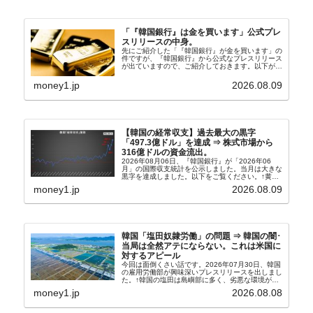
「『韓国銀行』は金を買います」公式プレ
スリリースの中身。
先にご紹介した「『韓国銀行』が金を買います」の
件ですが、『韓国銀行』から公式なプレスリリース
が出ていますので、ご紹介しておきます。以下が全
文和訳です。表題：韓国銀行、国内生産金の買い入
れ協力体制を構築□『韓国銀行』は、国内生産金の
money1.jp
2026.08.09
買い入れに...
【韓国の経常収支】過去最大の黒字
「497.3億ドル」を達成 ⇒ 株式市場から
316億ドルの資金流出。
2026年08月06日、『韓国銀行』が「2026年06
月」の国際収支統計を公示しました。当月は大きな
黒字を達成しました。以下をご覧ください。↑黄色
の傾向ペンでフォーカスしているのが2026年06月
money1.jp
2026.08.09
の経常収支です。2026年06月貿易収支：4...
韓国「塩田奴隷労働」の問題 ⇒ 韓国の闇･
当局は全然アテにならない。これは米国に
対するアピール
今回は面倒くさい話です。2026年07月30日、韓国
の雇用労働部が興味深いプレスリリースを出しまし
た。↑韓国の塩田は島嶼部に多く、劣悪な環境が一
般に見られることが少ないため、事件の発覚を妨げ
money1.jp
2026.08.08
たといわれます（後述）。これは、いわゆる「塩田
奴隷...