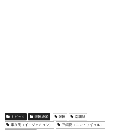
トピック
韓国経済
韓国
南朝鮮
李在明（イ・ジェミョン）
尹錫悦（ユン・ソギョル）