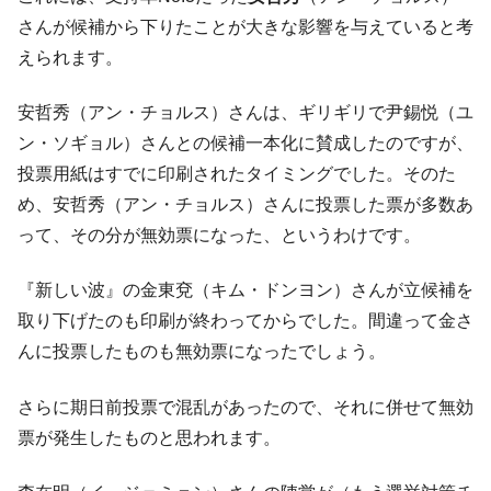
さんが候補から下りたことが大きな影響を与えていると考
韓国『国民年金公団』株価暴落で200兆蒸
『Money1』
えられます。
発。
韓国政府「ニセＫ-ブランドを通報しようキ
『Money1』
安哲秀（アン・チョルス）さんは、ギリギリで尹錫悦（ユ
ャンペーン」⇒ あの名物教授も登場！
ン・ソギョル）さんとの候補一本化に賛成したのですが、
韓国「橋が落ちました」⇒ 耐久性「なさす
『Money1』
投票用紙はすでに印刷されたタイミングでした。そのた
ぎ」では。
め、安哲秀（アン・チョルス）さんに投票した票が多数あ
韓国鉄鋼最大手『POSCO』ズブズブ沈む。
『Money1』
って、その分が無効票になった、というわけです。
営業利益80.2％も減少
日本の誇る海洋資源調査船『白嶺』は先進技術の
Fact1
『新しい波』の金東兗（キム・ドンヨン）さんが立候補を
塊！
取り下げたのも印刷が終わってからでした。間違って金さ
夏の甲子園、優勝校を最も多く輩出している都道
Fact1
んに投票したものも無効票になったでしょう。
府県とは？
今話題の「楽天ライオンズ」とは？
Fact1
さらに期日前投票で混乱があったので、それに併せて無効
奇跡の毛色「白毛馬」とは？
Fact1
票が発生したものと思われます。
全て勝つといくら？ 競馬GI競走で勝利騎手がもら
Fact1