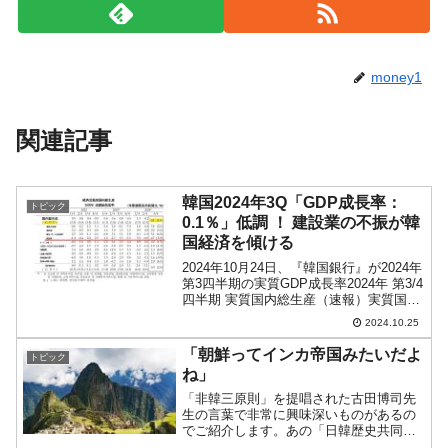
money1
関連記事
韓国2024年3Q「GDP成長率：
トピック
0.1％」低調 ！ 建設業の不振が韓
国経済を傾ける
2024年10月24日、『韓国銀行』が2024年
第3四半期の実質GDP成長率2024年 第3/4
四半期 実質国内総生産（速報）実質国内
総生産（GDP）は、前期比 0.1％ 成長
2024.10.25
（前年同期比 1.5％ 成長）実質国内総所
得（GDI）は、前期比...
「朝鮮ってインカ帝国みたいだよ
トピック
ね」
「非韓三原則」を提唱された古田博司先
生の言葉で非常に興味深いものがあるの
でご紹介します。あの「日韓歴史共同会
議」の際に、ある先生と以下のような会