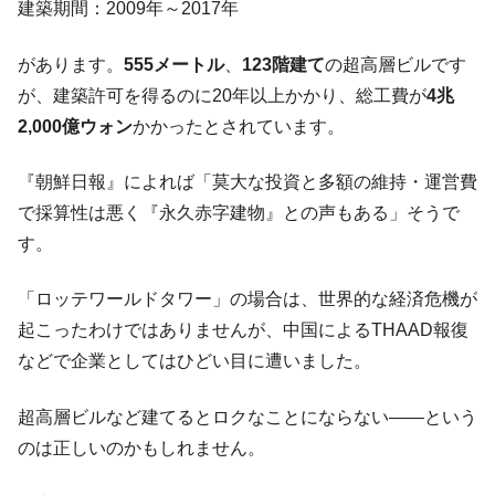
建築期間：2009年～2017年
があります。
555メートル
、
123階建て
の超高層ビルです
が、建築許可を得るのに20年以上かかり、総工費が
4兆
2,000億ウォン
かかったとされています。
『朝鮮日報』によれば「莫大な投資と多額の維持・運営費
で採算性は悪く『永久赤字建物』との声もある」そうで
す。
「ロッテワールドタワー」の場合は、世界的な経済危機が
起こったわけではありませんが、中国によるTHAAD報復
などで企業としてはひどい目に遭いました。
超高層ビルなど建てるとロクなことにならない――という
のは正しいのかもしれません。