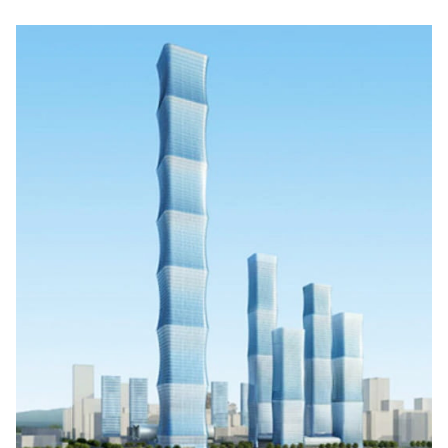
韓国鉄鋼最大手『POSCO』ズブズブ沈む。
『Money1』
営業利益80.2％も減少
米国下院「韓国の公務員個人をターゲット
『Money1』
にぶん殴る法案」提出！⇒ クーパン問題は合衆国企業に対
する差別。許してはおかぬ
韓国ボンクラ政策室長･金容範、株価暴落に
『Money1』
他人事のような発言。
韓国半導体『SKハイニックス』2026年2Qの
『Money1』
業績「史上最高益」当期純利益は前年同期比13.4倍に。
日本の誇る海洋資源調査船『白嶺』は先進技術の
Fact1
塊！
夏の甲子園、優勝校を最も多く輩出している都道
Fact1
府県とは？
今話題の「楽天ライオンズ」とは？
Fact1
奇跡の毛色「白毛馬」とは？
Fact1