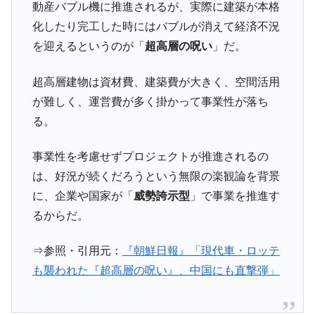
『Money1』
動産バブル機に推進されるが、実際に建築が本格
い「50.5％」に上昇
化したり完工した時にはバブルが消えて経済不況
韓国大統領府ボンクラ政策室長が告発され
『Money1』
を迎えるというのが「
超高層の呪い
」だ。
た ⇒ 国家が行った恐るべき株価操作であり、空前の国政壟
断
超高層建物は資材費、建築費が大きく、空間活用
韓国･警察職員が「丸刈りになって抗議活
『Money1』
が難しく、運営費が多く掛かって事業性が落ち
動」
る。
中国だけが鉄鋼輸出を異常増加させる ⇒ 中
『Money1』
国の過剰生産が世界を蝕む。
事業性を考慮せずプロジェクトが推進されるの
韓国製造業「半導体絶好調」のウラで他業
『Money1』
は、好況が続くだろうという無限の楽観論を背景
種は全般的「不調」⇒ PSIが示す現況は決して良くない。
に、企業や国家が「
威勢誇示型
」で事業を推進す
【米韓激突案件】韓国消費者院が『クーパ
『Money1』
るからだ。
ン』1人当たり賠償10万ウォンを認定 ⇒ 総額3兆7,000億
韓国で猛暑。南東部では干ばつ
『Money1』
⇒参照・引用元：
『朝鮮日報』「現代車・ロッテ
も襲われた『超高層の呪い』、中国にも直撃弾」
韓国型イージス搭載の次世代駆逐艦
『Money1』
「KDDX」1番艦、2032年竣工と公示
【対日本円】ウォン安が急進！ 日米の協調
『Money1』