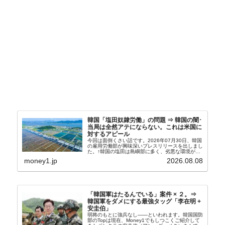
韓国「塩田奴隷労働」の問題 ⇒ 韓国の闇･
当局は全然アテにならない。これは米国に
対するアピール
今回は面倒くさい話です。2026年07月30日、韓国
の雇用労働部が興味深いプレスリリースを出しまし
た。↑韓国の塩田は島嶼部に多く、劣悪な環境が一
般に見られることが少ないため、事件の発覚を妨げ
money1.jp
2026.08.08
たといわれます（後述）。これは、いわゆる「塩田
奴隷...
「韓国軍はたるんでいる」案件 × ２。⇒
韓国軍をダメにする最強タッグ「李在明 +
安圭伯」
弱将のもとに強兵なし――といわれます。韓国国防
部のTopは現在、Money1でもしつこくご紹介して