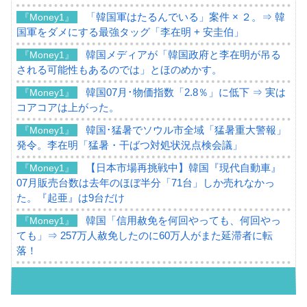
「韓国軍はたるんでいる」案件 × ２。⇒ 韓
『Money1』
国軍をダメにする最強タッグ「李在明 + 安圭伯」
韓国メディアが「韓国政府と李在明が吊る
『Money1』
される可能性もあるのでは」とほのめかす。
韓国07月･物価指数「2.8％」に低下 ⇒ 実は
『Money1』
コアコアは上がった。
韓国･猛暑でソウル市全域「猛暑重大警報」
『Money1』
発令。李在明「猛暑・干ばつ対処状況点検会議」
【日本市場再挑戦中】韓国『現代自動車』
『Money1』
07月販売台数は去年のほぼ半分「71台」しか売れなかっ
た。『起亜』は9台だけ
韓国「信用赦免を何回やっても、何回やっ
『Money1』
ても」⇒ 257万人赦免したのに60万人がまた延滞者に転
落！
韓国K9専用砲弾･装薬自動供給装甲車両･珍
『Money1』
兵器「K10」が改良に乗り出す。