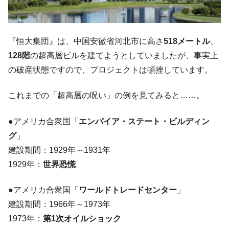
全て勝つといくら？ 競馬GI競走で勝利騎手がもら
Fact1
える賞金とは？
平成仮面ライダーの意外すぎるモチーフとは？
Fact1
『恒大集団』は、中国安徽省河北市に高さ
518メートル
、
発表から2日で大崩壊、鳴かず飛ばずに終わりそう
Fact1
128階
の超高層ビルを建てようとしていましたが、事実上
なスーパーリーグとは？
の破産状態ですので、プロジェクトは頓挫しています。
日本人マスターズ挑戦の歴史。松山以前に最高位
Fact1
だった選手とは？
これまでの「超高層の呪い」の例を見てみると……。
甲子園通算本塁打、最多の清原に次いで多く打っ
Fact1
ている意外な選手とは？
●アメリカ合衆国「
エンパイア・ステート・ビルディン
セレクトセールの高額取引馬が稼いだ金額とは？
Fact1
グ
」
建設期間：1929年～1931年
1929年：
世界恐慌
●アメリカ合衆国「
ワールドトレードセンター
」
建設期間：1966年～1973年
1973年：
第1次オイルショック