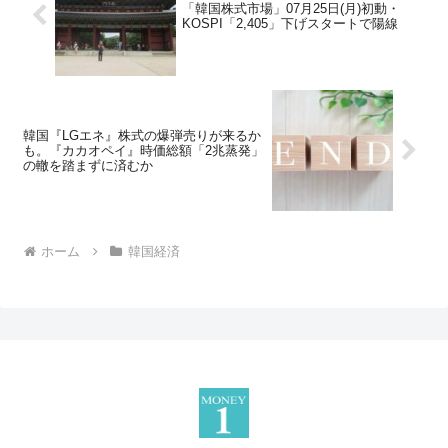
「韓国株式市場」07月25日(月)初動・
KOSPI「2,405」下げスタートで陽線
韓国『LGエネ』株式の爆弾売りが来るか
も。『カカオペイ』時価総額「2兆蒸発」
の轍を踏まずに済むか
ホーム
韓国経済