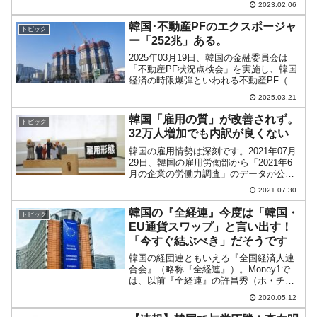
2023.02.06
話を交わしたことがあるそうです。古田
先生「朝鮮ってインカ帝国みたいだよ
韓国･不動産PFのエクスポージャ
トピック
ね」某先生「それオレも思っ...
ー「252兆」ある。
2025年03月19日、韓国の金融委員会は
「不動産PF状況点検会」を実施し、韓国
経済の時限爆弾といわれる不動産PF（プ
ロジェクトファイナンス）の状況を確認
2025.03.21
しました。↑Googleの自動翻訳なので日
本語がヘンなところがありますがご寛恕
韓国「雇用の質」が改善されず。
トピック
ください...
32万人増加でも内訳が良くない
韓国の雇用情勢は深刻です。2021年07月
29日、韓国の雇用労働部から「2021年6
月の企業の労働力調査」のデータが公表
されました。それによれば、2021年06月
2021.07.30
韓国の事業従事者：1,882万2,000人（対
前年同期比：32万3,000人増...
韓国の『全経連』今度は「韓国・
トピック
EU通貨スワップ」と言い出す！
「今すぐ結ぶべき」だそうです
韓国の経団連ともいえる『全国経済人連
合会』（略称『全経連』）。Money1で
は、以前『全経連』の許昌秀（ホ・チャ
ンス）会長が、「長期的にアメリカ、
2020.05.12
EU、日本などの主要基軸通貨国（原文マ
マ）と無期限・無制限の通貨スワップを