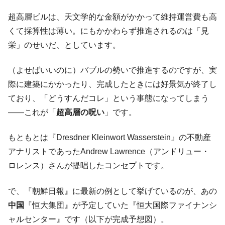
に韓国がいっちょがみしたのでは。
超高層ビルは、天文学的な金額がかかって維持運営費も高
韓国政府『BYD』車への補助金を全廃 ⇒ 実
『Money1』
くて採算性は薄い。にもかかわらず推進されるのは「見
は韓国で『BYD』車は売れている。6カ月で対前年同期比
栄」のせいだ、としています。
1.9倍！
在韓米国大使スティールが着韓！⇒ さっそ
『Money1』
（よせばいいのに）バブルの勢いで推進するのですが、実
く空港に詰めかけ「出て行け！」「極右勢力」のプラカー
際に建築にかかったり、完成したときには好景気が終了し
ドを掲げる「在韓反米勢力」
ており、「どうすんだコレ」という事態になってしまう
韓国政府「2035年までに18.4GW規模のAIデ
『Money1』
――これが「
超高層の呪い
」です。
ータセンター整備」⇒ だから無理だってば。
JPモルガン「韓国レバレッジETFの清算は
『Money1』
もともとは『Dresdner Kleinwort Wasserstein』の不動産
ほぼ終わった」
アナリストであったAndrew Lawrence（アンドリュー・
韓国『国民年金公団』株価暴落で200兆蒸
『Money1』
ロレンス）さんが提唱したコンセプトです。
発。
韓国政府「ニセＫ-ブランドを通報しようキ
『Money1』
で、『朝鮮日報』に最新の例として挙げているのが、あの
ャンペーン」⇒ あの名物教授も登場！
中国
『恒大集団』が予定していた『恒大国際ファイナンシ
韓国「橋が落ちました」⇒ 耐久性「なさす
『Money1』
ャルセンター』です（以下が完成予想図）。
ぎ」では。