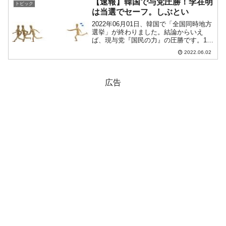
【速報】韓国で与党圧勝！李在明
トピック
締結する必要があり、...
は当選でセーフ。しぶとい
2022年06月01日、韓国で「全国同時地方
選挙」が終わりました。結論からいえ
ば、現与党『国民の力』の圧勝です。17
の第一級行政区画のうち、12で『国民の
2022.06.02
力』候補が押さえました。ソウル：『国
民の力』釜山：『国民の力』大邱：『国
民の力』仁川：...
広告