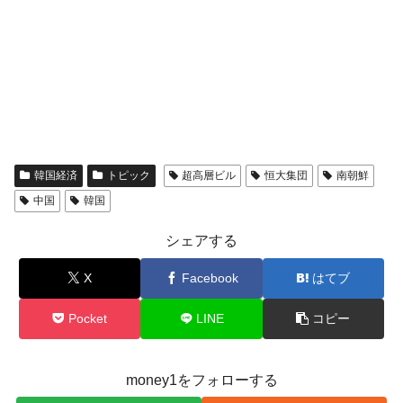
韓国経済
トピック
超高層ビル
恒大集団
南朝鮮
中国
韓国
シェアする
X
Facebook
はてブ
Pocket
LINE
コピー
money1をフォローする