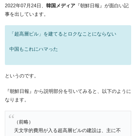
韓国「2026年07月の輸出入」絶好調。半導
『Money1』
2022年07月24日、
韓国メディア
『朝鮮日報』が面白い記
体だけで410億ドル、輸出全体の41％もある
事を出しています。
韓国･李在明「青年層の雇用状況が悪い。せ
『Money1』
や、若者に起業させよう」⇒ どんな雇用対策だソレ。
「超高層ビル」を建てるとロクなことにならない
【韓国の外貨準備】2026年07月は4,279億ド
『Money1』
ル。外平債の発行「19.4億ドル」
中国もこれにハマった
韓国「ここは北朝鮮なのか。選管がサーバ
『Money1』
ーにウソのデータを入力したのは明白だ」
韓国･李在明さっそく不動産対策で浅薄な発
『Money1』
言。
というのです。
韓国は「中国と同じく」投資に不適格な国
『Money1』
『朝鮮日報』から説明部分を引いてみると、以下のように
だ。
なります。
『韓国銀行』が「金の保有量を増やしま
『Money1』
す」⇒「金を経由するドル入手」手段ではないのか？
韓国･外為取引量「1日当たり1,214.4億ド
『Money1』
（前略）
ル」まで拡大 ⇒ 海外資金の動きに強く左右される状態
天文学的費用が入る超高層ビルの建設は、主に不
韓国･帰ってきた李在明。李在明を支持しな