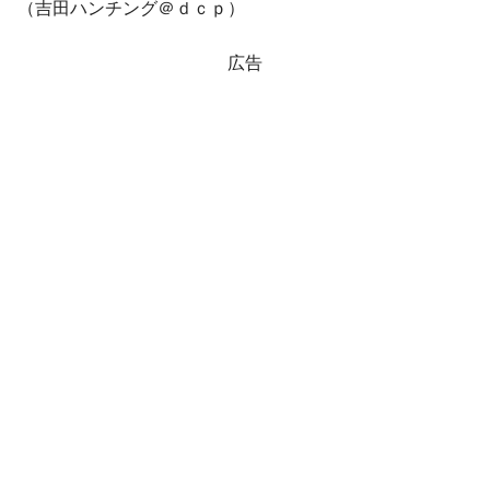
（吉田ハンチング＠ｄｃｐ）
広告