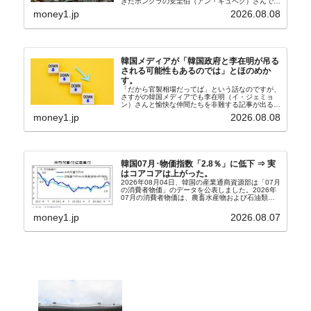
きたボンクラの安圭伯（アン・ギュベク）さんで
す。↑経済的無知蒙昧な李在明（イ・ジェミョン）
money1.jp
2026.08.08
さんと「韓国初の文官上がり」の国防部長官安圭伯
（アン...
韓国メディアが「韓国政府と李在明が吊る
される可能性もあるのでは」とほのめか
す。
「だから官製相場だってば」という話なのですが、
さすがの韓国メディアでも李在明（イ・ジェミョ
ン）さんと愉快な仲間たちを非難する記事が出るよ
うになっています。もちろん株価の暴落についてで
money1.jp
2026.08.08
『朝鮮日報』に面白い記事が出ています。「東西南
北」というコ...
韓国07月･物価指数「2.8％」に低下 ⇒ 実
はコアコアは上がった。
2026年08月04日、韓国の産業通商資源部は「07月
の消費者物価」のデータを公表しました。2026年
07月の消費者物価は、農畜水産物および石油類の
上昇率が鈍化したことなどにより、前年同月比
2.8％上昇（06月は3.2％）となり、上昇率は前...
money1.jp
2026.08.07