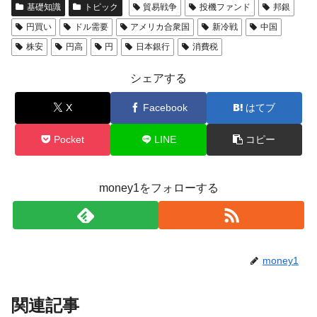
基礎知識
トピック
貿易戦争
投機ファンド
邦銀
円買い
ドル需要
アメリカ合衆国
新冷戦
中国
株安
円高
円
日本銀行
消費税
シェアする
X
Facebook
はてブ
Pocket
LINE
コピー
money1をフォローする
money1
関連記事