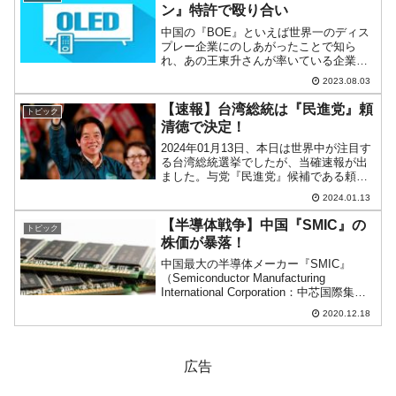
さんの動画よりスクリーン...
ン』特許で殴り合い
中国の『BOE』といえば世界一のディス
プレー企業にのしあがったことで知ら
れ、あの王東升さんが率いている企業で
す。韓国企業はシェアをひっくり返さ
2023.08.03
れ、Money1でもご紹介したとおり『LG
ディスプレー』などは大変に困った事態
【速報】台湾総統は『民進党』頼
トピック
になっています。中国...
清徳で決定！
2024年01月13日、本日は世界中が注目す
る台湾総統選挙でしたが、当確速報が出
ました。与党『民進党』候補である頼清
徳副総統（上掲写真）が、最大野党『国
2024.01.13
民党』の侯友宜さん、『民衆党』の柯文
哲さんらを破って、次期台湾総統となる
【半導体戦争】中国『SMIC』の
トピック
ことが決まりまし...
株価が暴落！
中国最大の半導体メーカー『SMIC』
（Semiconductor Manufacturing
International Corporation：中芯国際集成
電路製造）の株価が2020年12月16日暴落
2020.12.18
しました。以下をご覧ください。あまり
の...
広告