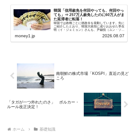
韓国「信用赦免を何回やっても、何回やっ
ても」⇒ 257万人赦免したのに60万人がま
た延滞者に転落！
韓国では政権ごとに徳政令を発動しています。先に
ご紹介したとおり、韓国大統領に成りおおせた李在
明（イ・ジェミョン）さんも、尹錫悦（ユン・ソギ
ョル）前政権が行った――「新出発基金」をバッド
money1.jp
2026.08.07
バンクにして不良債権の買い取りを行い、分割償還
や元利減免...
南朝鮮の株式市場「KOSPI」直近の見ど
ころ
「タガが一つ外れたのさ」 ボルカー・
ルール改正決定！
ホーム
基礎知識