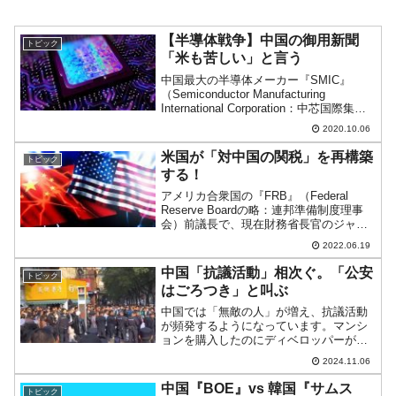
【半導体戦争】中国の御用新聞
トピック
「米も苦しい」と言う
中国最大の半導体メーカー『SMIC』
（Semiconductor Manufacturing
International Corporation：中芯国際集成
電路製造）がアメリカ合衆国の「輸出管
2020.10.06
理対象」となったことが確認されまし
た。これによ...
米国が「対中国の関税」を再構築
トピック
する！
アメリカ合衆国の『FRB』（Federal
Reserve Boardの略：連邦準備制度理事
会）前議長で、現在財務省長官のジャネ
ット・イエレンさん（下掲写真）が対中
2022.06.19
国で新たな動きをしていることが報道さ
れています。トランプ前大統領が対中国
中国「抗議活動」相次ぐ。「公安
トピック
で課...
はごろつき」と叫ぶ
中国では「無敵の人」が増え、抗議活動
が頻発するようになっています。マンシ
ョンを購入したのにディベロッパーが建
設を途中でやめて逃げる――という事態
2024.11.06
は今も続いています。↑マンションの完
成・引き渡しを求める皆さん／「昨天」
中国『BOE』vs 韓国『サムス
トピック