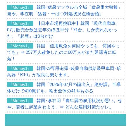
韓国･猛暑でソウル市全域「猛暑重大警報」
『Money1』
発令。李在明「猛暑・干ばつ対処状況点検会議」
【日本市場再挑戦中】韓国『現代自動車』
『Money1』
07月販売台数は去年のほぼ半分「71台」しか売れなかっ
た。『起亜』は9台だけ
韓国「信用赦免を何回やっても、何回やっ
『Money1』
ても」⇒ 257万人赦免したのに60万人がまた延滞者に転
落！
韓国K9専用砲弾･装薬自動供給装甲車両･珍
『Money1』
兵器「K10」が改良に乗り出す。
韓国「2026年07月の輸出入」絶好調。半導
『Money1』
体だけで410億ドル、輸出全体の41％もある
韓国･李在明「青年層の雇用状況が悪い。せ
『Money1』
や、若者に起業させよう」⇒ どんな雇用対策だソレ。
【韓国の外貨準備】2026年07月は4,279億ド
『Money1』
ル。外平債の発行「19.4億ドル」