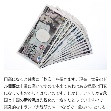
韓国「ここは北朝鮮なのか。選管がサーバ
『Money1』
ーにウソのデータを入力したのは明白だ」
韓国･李在明さっそく不動産対策で浅薄な発
『Money1』
言。
韓国は「中国と同じく」投資に不適格な国
『Money1』
だ。
『韓国銀行』が「金の保有量を増やしま
『Money1』
す」⇒「金を経由するドル入手」手段ではないのか？
韓国･外為取引量「1日当たり1,214.4億ド
『Money1』
ル」まで拡大 ⇒ 海外資金の動きに強く左右される状態
韓国･帰ってきた李在明。李在明を支持しな
『Money1』
い「50.5％」に上昇
円高になると確実に「株安」を招きます。現在、世界の
ド
韓国大統領府ボンクラ政策室長が告発され
『Money1』
ル需要
は非常に高いですので本来であればある程度の円安
た ⇒ 国家が行った恐るべき株価操作であり、空前の国政壟
になってもおかしくはないのです。しかし、アメリカ合衆
断
国と中国の
新冷戦
は先鋭化の一途をたどっていますので、
韓国･警察職員が「丸刈りになって抗議活
『Money1』
突発的なトランプ大統領のtwitterなどで「危ない」となる
動」