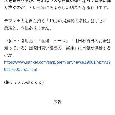
ネを刷らせるが、それは巨大な円買い弾となって日本に降
他人事のような発言。
り注ぐのだ
」という実にあほらしい結果となるわけです。
韓国半導体『SKハイニックス』2026年2Qの
『Money1』
業績「史上最高益」当期純利益は前年同期比13.4倍に。
デフレ圧力を自ら招く「10月の消費税の増税」はまさに
韓国･加徳島新国際空港「またも暗礁」の危
愚策という他ありません。
『Money1』
機 ⇒ 10.7兆では損が出るからできない。
⇒参照・引用元：『産経ニュース』「【田村秀男のお金は
【速報】韓国株式市場の暴落・本日07月29
『Money1』
日(水)もサイドカー・サーキットブレイカーの二段コンボ
知っている】国際円買い投機の「実弾」は日銀が供給する
発動！
のか」
IT産業は人を雇用する効果は低い。全産業の
『Money1』
https://www.sankei.com/smp/premium/news/190817/prm19
半分未満しか雇用を生まない
08170005-s1.html
日本の誇る海洋資源調査船『白嶺』は先進技術の
Fact1
塊！
(柏ケミカル＠ｄｃｐ)
夏の甲子園、優勝校を最も多く輩出している都道
Fact1
府県とは？
広告
今話題の「楽天ライオンズ」とは？
Fact1
奇跡の毛色「白毛馬」とは？
Fact1