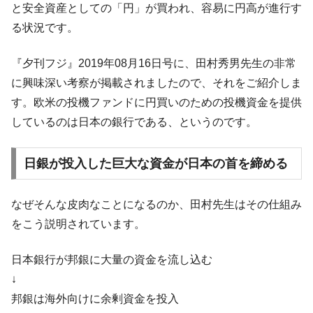
と安全資産としての「円」が買われ、容易に円高が進行す
中国だけが鉄鋼輸出を異常増加させる ⇒ 中
『Money1』
る状況です。
国の過剰生産が世界を蝕む。
韓国製造業「半導体絶好調」のウラで他業
『Money1』
『夕刊フジ』2019年08月16日号に、田村秀男先生の非常
種は全般的「不調」⇒ PSIが示す現況は決して良くない。
に興味深い考察が掲載されましたので、それをご紹介しま
【米韓激突案件】韓国消費者院が『クーパ
『Money1』
す。欧米の投機ファンドに円買いのための投機資金を提供
ン』1人当たり賠償10万ウォンを認定 ⇒ 総額3兆7,000億
しているのは日本の銀行である、というのです。
韓国で猛暑。南東部では干ばつ
『Money1』
韓国型イージス搭載の次世代駆逐艦
『Money1』
日銀が投入した巨大な資金が日本の首を締める
「KDDX」1番艦、2032年竣工と公示
【対日本円】ウォン安が急進！ 日米の協調
『Money1』
なぜそんな皮肉なことになるのか、田村先生はその仕組み
に韓国がいっちょがみしたのでは。
をこう説明されています。
韓国政府『BYD』車への補助金を全廃 ⇒ 実
『Money1』
は韓国で『BYD』車は売れている。6カ月で対前年同期比
日本銀行が邦銀に大量の資金を流し込む
1.9倍！
↓
在韓米国大使スティールが着韓！⇒ さっそ
『Money1』
邦銀は海外向けに余剰資金を投入
く空港に詰めかけ「出て行け！」「極右勢力」のプラカー