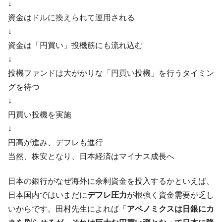
ドを掲げる「在韓反米勢力」
↓
資金はドルに換えられて運用される
韓国政府「2035年までに18.4GW規模のAIデ
『Money1』
ータセンター整備」⇒ だから無理だってば。
↓
資金は「円買い」投機筋にも流れ込む
JPモルガン「韓国レバレッジETFの清算は
『Money1』
ほぼ終わった」
↓
投機ファンドは大がかりな「円買い投機」を行うタイミン
韓国『国民年金公団』株価暴落で200兆蒸
『Money1』
発。
グを待つ
韓国政府「ニセＫ-ブランドを通報しようキ
↓
『Money1』
ャンペーン」⇒ あの名物教授も登場！
円買い投機を実施
韓国「橋が落ちました」⇒ 耐久性「なさす
『Money1』
↓
ぎ」では。
円高が進み、デフレも進行
韓国鉄鋼最大手『POSCO』ズブズブ沈む。
『Money1』
当然、株安となり、日本経済はマイナス成長へ
営業利益80.2％も減少
日本の銀行がなぜ海外に余剰資金を投入するかといえば、
米国下院「韓国の公務員個人をターゲット
『Money1』
にぶん殴る法案」提出！⇒ クーパン問題は合衆国企業に対
日本国内ではいまだに
デフレ圧力
が根強く資金需要が乏し
する差別。許してはおかぬ
いからです。田村先生によれば「
アベノミクスは日銀にカ
韓国ボンクラ政策室長･金容範、株価暴落に
『Money1』