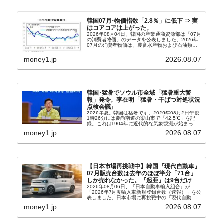
韓国07月･物価指数「2.8％」に低下 ⇒ 実
はコアコアは上がった。
2026年08月04日、韓国の産業通商資源部は「07月
の消費者物価」のデータを公表しました。2026年
07月の消費者物価は、農畜水産物および石油類の
上昇率が鈍化したことなどにより、前年同月比
2.8％上昇（06月は3.2％）となり、上昇率は前...
money1.jp
2026.08.07
韓国･猛暑でソウル市全域「猛暑重大警
報」発令。李在明「猛暑・干ばつ対処状況
点検会議」
2026年夏。韓国は猛暑です。2026年08月2日午後
1時26分には慶尚南道の梁山市で「42.5℃」を記
録。これは1904年に近代的な気象観測が始まって
以来の韓国史上最高気温です。08月04日には、ソ
money1.jp
2026.08.07
ウル市全域への「猛暑重大警報」が発令され...
【日本市場再挑戦中】韓国『現代自動車』
07月販売台数は去年のほぼ半分「71台」
しか売れなかった。『起亜』は9台だけ
2026年08月06日、『日本自動車輸入組合』が
「2026年7月度輸入車新規登録台数（速報）」を公
表しました。日本市場に再挑戦中の『現代自動
車』、また日本市場を攻略したい『BYD』の販売
money1.jp
2026.08.07
台数はこの中に捉えられているはずです。先月から
は韓国の...