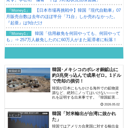
【日本市場再挑戦中】韓国『現代自動車』07
『Money1』
月販売台数は去年のほぼ半分「71台」しか売れなかった。
『起亜』は9台だけ
韓国「信用赦免を何回やっても、何回やって
『Money1』
も」⇒ 257万人赦免したのに60万人がまた延滞者に転落！
韓国K9専用砲弾･装薬自動供給装甲車両･珍兵
『Money1』
器「K10」が改良に乗り出す。
韓国「2026年07月の輸出入」絶好調。半導体
『Money1』
韓国･メキシコのボレオ銅鉱山に
韓国経済
だけで410億ドル、輸出全体の41％もある
約3兆突っ込んで成果ゼロ。1ドル
で売却の損切！
韓国･李在明「青年層の雇用状況が悪い。せ
『Money1』
韓国が日本にもちかける海外での鉱物資
や、若者に起業させよう」⇒ どんな雇用対策だソレ。
源など、絶対にノってはいけない――そ
れを証明する出来事です。『韓国鉱害鉱
【韓国の外貨準備】2026年07月は4,279億ド
『Money1』
業公団』は約3兆ウォン以上を投資したメ
2026.05.02
キシコのボレオ銅鉱山の株式および債権
ル。外平債の発行「19.4億ドル」
の全てを、メキシコおよびアメリカ合衆
韓国「対米輸出が台湾に抜かれ
トピック
国の企業にそれぞれ1ド...
韓国「ここは北朝鮮なのか。選管がサーバー
『Money1』
た」
にウソのデータを入力したのは明白だ」
韓国ではアメリカ合衆国に対する輸出金