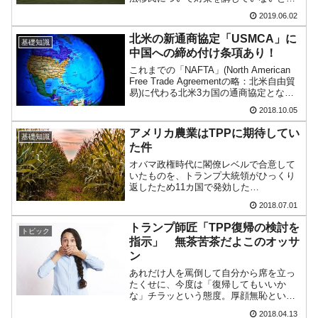
国の過剰生産が世界を蝕む。
て「06月10日以降、メキシコからの全て
2019.06.02
の輸入品目に対して5％の関税を賦課す
る」と発表しました。しかも、メキシコ
韓国製造業「半導体絶好調」のウラで他業種
『Money1』
北米の新通商協定「USMCA」に
基礎知識
がそれでも対策を...
は全般的「不調」⇒ PSIが示す現況は決して良くない。
中国への締め付け条項あり！
これまでの「NAFTA」(North American
【米韓激突案件】韓国消費者院が『クーパ
『Money1』
Free Trade Agreementの略：北米自由貿
ン』1人当たり賠償10万ウォンを認定 ⇒ 総額3兆7,000億
易)に代わる北米3カ国の通商協定となっ
た「USMCA」(United States-Mexico-
2018.10.05
Canada Agreemen...
韓国で猛暑。南東部では干ばつ
『Money1』
アメリカ農業はTPPに期待してい
基礎知識
韓国型イージス搭載の次世代駆逐艦
『Money1』
た件
「KDDX」1番艦、2032年竣工と公示
オバマ政権時代に閣僚レベルで合意して
いたものを、トランプ大統領がひっくり
【対日本円】ウォン安が急進！ 日米の協調に
『Money1』
返したため11カ国で発効した
「TPP11」。TPP(Trans-Pacific
韓国がいっちょがみしたのでは。
2018.07.01
Partnershipの略：環太平洋戦略的経済連
携協定)についてアメリカ国内ではどのよ
トランプ師匠「TPP復帰の検討を
トピック
う...
指示」 無茶苦茶だよこのオッサ
ン
あれだけ人を罵倒して自分から席を立っ
たくせに、今度は「復帰してもいいか
な」チラッという態度。厚顔無恥という
か、無責任というか……。もちろんトラ
2018.04.13