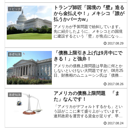
ンプ大統領のことです。トランプ大統領
は、USTR(Office of the United Sta...
トランプ師匠「国境の『壁』造る
トピック
から金払えや！」メキシコ「誰が
払うかバーカw」
アメリカが予算問題で紛糾しています。
先に紹介したように、メキシコとの国境
に建設するという「壁」が焦点になって
いるというバカさ加減です。建設するの
2017.08.29
に3年間以上、総額220億ドルかかると目
されているのですが、大統領選挙選の最
「債務上限引き上げは9月中にで
基礎知識
中から師匠が言ってい...
きる！」と強弁！
アメリカの債務上限問題は早急に何とか
しないといけない大問題ですが、08月25
日、財務相のムニューシン氏は「債務上
限は9月に引き上げられる」と述べまし
2017.08.26
た。「両党の上下両院の指導部と協議を
持ち、誰もが同じ考えであることを確認
アメリカの債務上限問題 「ま
した」とも言っている...
基礎知識
た」なんです！
「アメリカがデフォルトするかも」とい
う話がここに来て盛り上がっています。
連邦政府を運営する資金が足りず、早く
国債を発行してお金を調達しないといけ
2017.08.24
ないのですが、アメリカには「連邦政府
の債務上限」というものが設定されてい