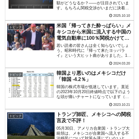
額がどうなるか？――が注目されていま
韓国･李在明さっそく不動産対策で浅薄な発
『Money1』
す。もちろん関税交渉がいまだに決着が
つかないからです。合衆国の全輸入金額
言。
2025.10.10
に占める各国の割合Top10は以下のよう
になります（2025年01～07月累計）。1
韓国は「中国と同じく」投資に不適格な国
『Money1』
米国「帰ってきた酔っぱらい」メ
トピック
位 メキシコ...
キシコから米国に流入する中国の
だ。
電気自動車に100％関税かけてや
『韓国銀行』が「金の保有量を増やします」
『Money1』
る！
若い読者の皆さんは全く知らないでしょ
⇒「金を経由するドル入手」手段ではないのか？
う。昭和時代に『帰って来たヨッパラ
イ』という大ヒット曲がありました。131
万枚も売れました。↑『帰って来たヨッパ
韓国･外為取引量「1日当たり1,214.4億ドル」
『Money1』
2024.03.20
ライ』。YouTube「ザ・フォーク・クル
まで拡大 ⇒ 海外資金の動きに強く左右される状態
セダーズ - トピック」チャンネルアメリ
韓国より悪いのはメキシコだけ
トピック
カ合衆国に...
「韓国 -4.2％」
韓国･帰ってきた李在明。李在明を支持しな
『Money1』
い「50.5％」に上昇
韓国の株式市場が低迷しています。直近
の2023年10月20日終値時点で以下のよう
な頭が痛いチャートになっています（チ
韓国大統領府ボンクラ政策室長が告発された
『Money1』
ャートは『Investing.com』より引用：日
⇒ 国家が行った恐るべき株価操作であり、空前の国政壟断
2023.10.21
足）。下落の最中ですが、ここで
「2,351」近辺の支持線を抜かれると、
トランプ師匠、メキシコへの関税
韓国･警察職員が「丸刈りになって抗議活
トピック
「2...
『Money1』
言及で不評！
動」
05月30日、アメリカ合衆国・トランプ大
統領は、メキシコが合衆国へ流入する不
中国だけが鉄鋼輸出を異常増加させる ⇒ 中
『Money1』
法移民について対策を講じていないとし