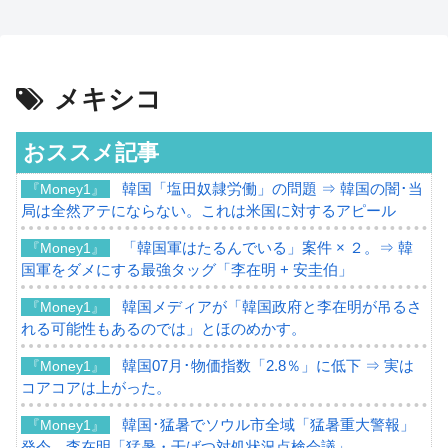
メキシコ
おススメ記事
韓国「塩田奴隷労働」の問題 ⇒ 韓国の闇･当
『Money1』
局は全然アテにならない。これは米国に対するアピール
「韓国軍はたるんでいる」案件 × ２。⇒ 韓
『Money1』
国軍をダメにする最強タッグ「李在明 + 安圭伯」
韓国メディアが「韓国政府と李在明が吊るさ
『Money1』
れる可能性もあるのでは」とほのめかす。
韓国07月･物価指数「2.8％」に低下 ⇒ 実は
『Money1』
コアコアは上がった。
韓国･猛暑でソウル市全域「猛暑重大警報」
『Money1』
発令。李在明「猛暑・干ばつ対処状況点検会議」