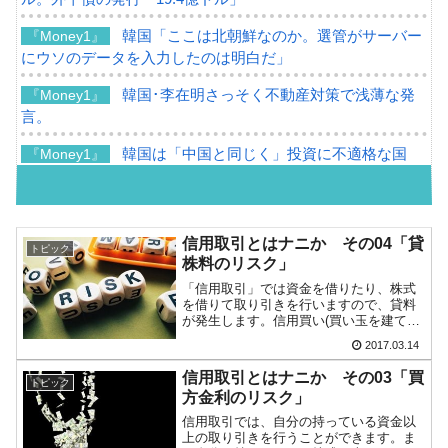
韓国「ここは北朝鮮なのか。選管がサーバー
『Money1』
にウソのデータを入力したのは明白だ」
韓国･李在明さっそく不動産対策で浅薄な発
『Money1』
言。
韓国は「中国と同じく」投資に不適格な国
『Money1』
だ。
『韓国銀行』が「金の保有量を増やします」
『Money1』
⇒「金を経由するドル入手」手段ではないのか？
信用取引とはナニか その04「貸
トピック
株料のリスク」
韓国･外為取引量「1日当たり1,214.4億ドル」
『Money1』
「信用取引」では資金を借りたり、株式
まで拡大 ⇒ 海外資金の動きに強く左右される状態
を借りて取り引きを行いますので、貸料
が発生します。信用買い(買い玉を建てる)
韓国･帰ってきた李在明。李在明を支持しな
『Money1』
の場合には「買方金利」が取られ、信用
2017.03.14
い「50.5％」に上昇
売り(売り玉を建てる)場合には「貸株料」
が取られます。前回は「買方金利のリス
信用取引とはナニか その03「買
トピック
ク」についてご紹...
韓国大統領府ボンクラ政策室長が告発された
『Money1』
方金利のリスク」
⇒ 国家が行った恐るべき株価操作であり、空前の国政壟断
信用取引では、自分の持っている資金以
上の取り引きを行うことができます。ま