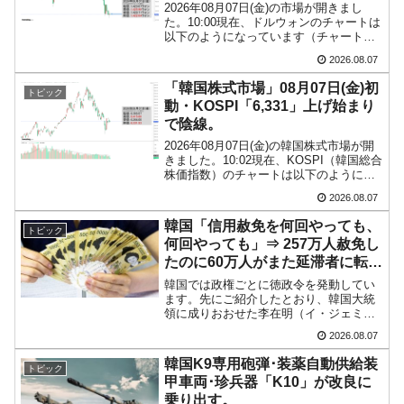
2026年08月07日(金)の市場が開きまし
た。10:00現在、ドルウォンのチャートは
以下のようになっています（チャートは
『Investing.com』より引用）。前日はな
2026.08.07
んとか陽線になりましたがコマ足。現在
のところ「1ドル＝1,422ウォ...
「韓国株式市場」08月07日(金)初
トピック
動・KOSPI「6,331」上げ始まり
で陰線。
2026年08月07日(金)の韓国株式市場が開
きました。10:02現在、KOSPI（韓国総合
株価指数）のチャートは以下のようにな
っています（チャートは
2026.08.07
『Investing.com』より引用）。上げて始
まりましたが現在のとこと陰線。（前日
韓国「信用赦免を何回やっても、
トピック
終値...
何回やっても」⇒ 257万人赦免し
たのに60万人がまた延滞者に転
落！
韓国では政権ごとに徳政令を発動してい
ます。先にご紹介したとおり、韓国大統
領に成りおおせた李在明（イ・ジェミョ
ン）さんも、尹錫悦（ユン・ソギョル）
2026.08.07
前政権が行った――「新出発基金」をバ
ッドバンクにして不良債権の買い取りを
韓国K9専用砲弾･装薬自動供給装
トピック
行い、分割償還や元利減免...
甲車両･珍兵器「K10」が改良に
乗り出す。