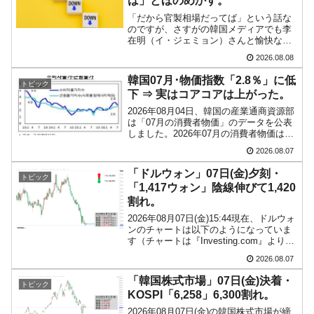
は」とほのめかす。
動」
「だから官製相場だってば」という話な
のですが、さすがの韓国メディアでも李
中国だけが鉄鋼輸出を異常増加させる ⇒ 中
『Money1』
在明（イ・ジェミョン）さんと愉快な仲
国の過剰生産が世界を蝕む。
間たちを非難する記事が出るようになっ
2026.08.08
ています。もちろん株価の暴落について
韓国製造業「半導体絶好調」のウラで他業種
で『朝鮮日報』に面白い記事が出ていま
『Money1』
韓国07月･物価指数「2.8％」に低
トピック
す。「東西南北」というコ...
は全般的「不調」⇒ PSIが示す現況は決して良くない。
下 ⇒ 実はコアコアは上がった。
2026年08月04日、韓国の産業通商資源部
【米韓激突案件】韓国消費者院が『クーパ
『Money1』
は「07月の消費者物価」のデータを公表
ン』1人当たり賠償10万ウォンを認定 ⇒ 総額3兆7,000億
しました。2026年07月の消費者物価は、
農畜水産物および石油類の上昇率が鈍化
2026.08.07
韓国で猛暑。南東部では干ばつ
したことなどにより、前年同月比2.8％上
『Money1』
昇（06月は3.2％）となり、上昇率は前...
「ドルウォン」07日(金)夕刻・
トピック
韓国型イージス搭載の次世代駆逐艦
『Money1』
「1,417ウォン」陰線伸びて1,420
「KDDX」1番艦、2032年竣工と公示
割れ。
2026年08月07日(金)15:44現在、ドルウォ
ンのチャートは以下のようになっていま
す（チャートは『Investing.com』より引
用）。陰線が伸びました。現在のところ
2026.08.07
「1ドル＝1,417ウォン」近辺の攻防とな
っています。ローソク足1...
「韓国株式市場」07日(金)決着・
トピック
KOSPI「6,258」6,300割れ。
2026年08月07日(金)の韓国株式市場が締