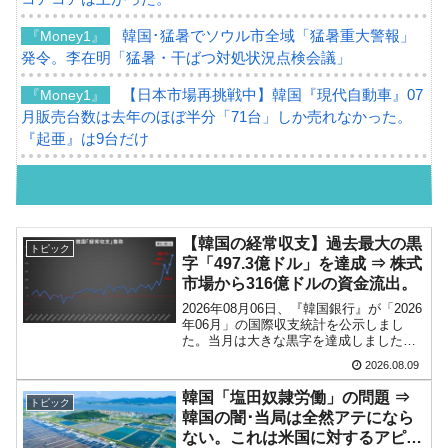
韓国･猛暑でソウル市全域「猛暑重大警報」
『Money1』
発令。李在明「猛暑・干ばつ対処状況点検会議」
【日本市場再挑戦中】韓国『現代自動車』07
『Money1』
月販売台数は去年のほぼ半分「71台」しか売れなかった。
『起亜』は9台だけ
韓国「信用赦免を何回やっても、何回やって
『Money1』
も」⇒ 257万人赦免したのに60万人がまた延滞者に転落！
韓国K9専用砲弾･装薬自動供給装甲車両･珍兵
『Money1』
【韓国の経常収支】過去最大の黒
トピック
器「K10」が改良に乗り出す。
字「497.3億ドル」を達成 ⇒ 株式
市場から316億ドルの資金流出。
韓国「2026年07月の輸出入」絶好調。半導体
『Money1』
2026年08月06日、『韓国銀行』が「2026
だけで410億ドル、輸出全体の41％もある
年06月」の国際収支統計を公示しまし
た。当月は大きな黒字を達成しました。
韓国･李在明「青年層の雇用状況が悪い。せ
『Money1』
以下をご覧ください。↑黄色の傾向ペンで
2026.08.09
フォーカスしているのが2026年06月の経
や、若者に起業させよう」⇒ どんな雇用対策だソレ。
常収支です。2026年06月貿易収支：4...
韓国「塩田奴隷労働」の問題 ⇒
トピック
【韓国の外貨準備】2026年07月は4,279億ド
『Money1』
韓国の闇･当局は全然アテになら
ル。外平債の発行「19.4億ドル」
ない。これは米国に対するアピー