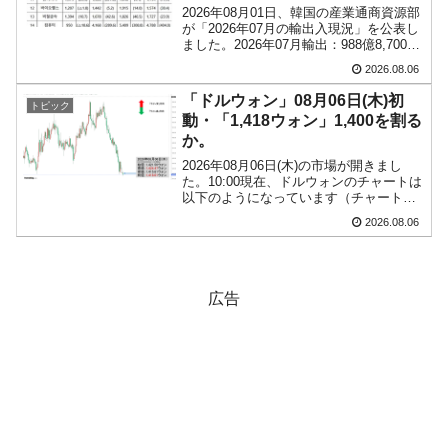
2026年08月01日、韓国の産業通商資源部
が「2026年07月の輸出入現況」を公表し
ました。2026年07月輸出：988億8,700万
ドル（62.8％）輸入：685億6,300万ドル
2026.08.06
（26.5％）貿易収支：303億2,400万ドル
2026...
「ドルウォン」08月06日(木)初
トピック
動・「1,418ウォン」1,400を割る
か。
2026年08月06日(木)の市場が開きまし
た。10:00現在、ドルウォンのチャートは
以下のようになっています（チャートは
『Investing.com』より引用）。前日は
2026.08.06
「上げませんよ」なローソク足となり、
上ヒゲが長くなりました。現在のとこ...
広告