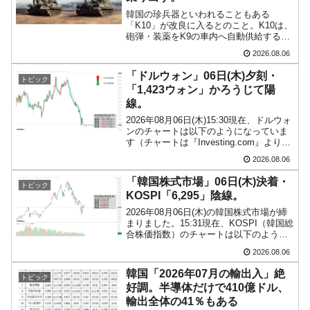
韓国の珍兵器といわれることもある
「K10」が改良に入るとのこと。K10は、
砲弾・装薬をK9の車内へ自動供給する機
能を持つ装甲車両です。韓国メディア
2026.08.06
『Chosun Biz』が報じていますので、同
記事から以下に一部を引きます。2005年
「ドルウォン」06日(木)夕刻・
トピック
に初めて...
「1,423ウォン」かろうじて陽
線。
2026年08月06日(木)15:30現在、ドルウォ
ンのチャートは以下のようになっていま
す（チャートは『Investing.com』より引
用）。現在のところ「1ドル＝1,423ウォ
2026.08.06
ン」近辺の攻防となっています。ローソ
ク足1本が1分間の値動き...
「韓国株式市場」06日(木)決着・
トピック
KOSPI「6,295」陰線。
2026年08月06日(木)の韓国株式市場が締
まりました。15:31現在、KOSPI（韓国総
合株価指数）のチャートは以下のように
なっています（チャートは
2026.08.06
『Investing.com』より引用）。陰線が伸
びました。KOSPIは「6,295」ま...
韓国「2026年07月の輸出入」絶
トピック
好調。半導体だけで410億ドル、
輸出全体の41％もある