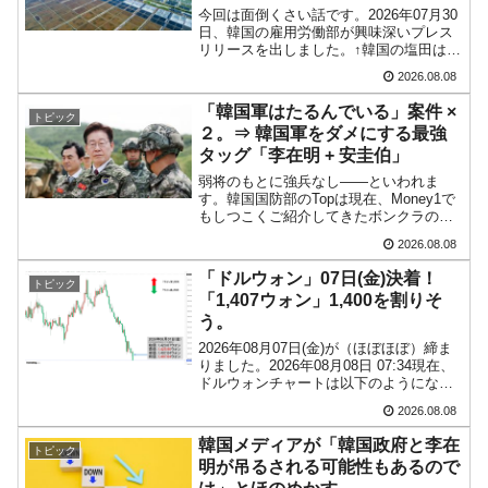
ル
今回は面倒くさい話です。2026年07月30
韓国「ここは北朝鮮なのか。選管がサーバー
『Money1』
日、韓国の雇用労働部が興味深いプレス
にウソのデータを入力したのは明白だ」
リリースを出しました。↑韓国の塩田は島
嶼部に多く、劣悪な環境が一般に見られ
2026.08.08
ることが少ないため、事件の発覚を妨げ
韓国･李在明さっそく不動産対策で浅薄な発
『Money1』
たといわれます（後述）。これは、いわ
「韓国軍はたるんでいる」案件 ×
言。
トピック
ゆる「塩田奴隷...
２。⇒ 韓国軍をダメにする最強
韓国は「中国と同じく」投資に不適格な国
『Money1』
タッグ「李在明 + 安圭伯」
だ。
弱将のもとに強兵なし――といわれま
す。韓国国防部のTopは現在、Money1で
『韓国銀行』が「金の保有量を増やします」
もしつこくご紹介してきたボンクラの安
『Money1』
圭伯（アン・ギュベク）さんです。↑経済
⇒「金を経由するドル入手」手段ではないのか？
2026.08.08
的無知蒙昧な李在明（イ・ジェミョン）
さんと「韓国初の文官上がり」の国防部
「ドルウォン」07日(金)決着！
韓国･外為取引量「1日当たり1,214.4億ドル」
『Money1』
トピック
長官安圭伯（アン...
「1,407ウォン」1,400を割りそ
まで拡大 ⇒ 海外資金の動きに強く左右される状態
う。
韓国･帰ってきた李在明。李在明を支持しな
『Money1』
2026年08月07日(金)が（ほぼほぼ）締ま
りました。2026年08月08日 07:34現在、
い「50.5％」に上昇
ドルウォンチャートは以下のようになっ
ています（チャートは『Investing.com』
韓国大統領府ボンクラ政策室長が告発された
『Money1』
2026.08.08
より引用：以下同）。陰線が伸びまし
⇒ 国家が行った恐るべき株価操作であり、空前の国政壟断
た。2026年08月第1...
韓国メディアが「韓国政府と李在
トピック
明が吊るされる可能性もあるので
韓国･警察職員が「丸刈りになって抗議活
『Money1』