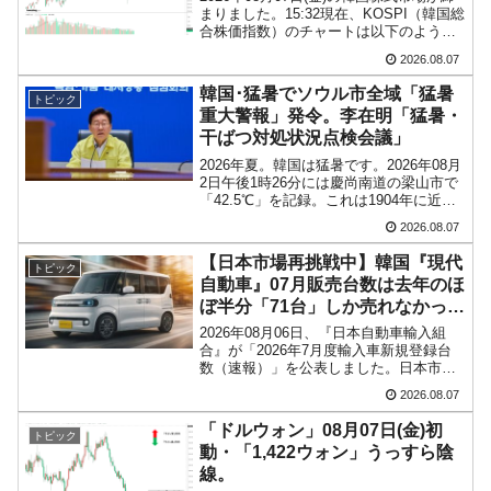
まりました。15:32現在、KOSPI（韓国総
合株価指数）のチャートは以下のように
なっています（チャートは
2026.08.07
『Investing.com』より引用）。陰線が伸
びました。KOSPIは「6,258」ま...
韓国･猛暑でソウル市全域「猛暑
トピック
重大警報」発令。李在明「猛暑・
干ばつ対処状況点検会議」
2026年夏。韓国は猛暑です。2026年08月
2日午後1時26分には慶尚南道の梁山市で
「42.5℃」を記録。これは1904年に近代
的な気象観測が始まって以来の韓国史上
2026.08.07
最高気温です。08月04日には、ソウル市
全域への「猛暑重大警報」が発令され...
【日本市場再挑戦中】韓国『現代
トピック
自動車』07月販売台数は去年のほ
ぼ半分「71台」しか売れなかっ
た。『起亜』は9台だけ
2026年08月06日、『日本自動車輸入組
合』が「2026年7月度輸入車新規登録台
数（速報）」を公表しました。日本市場
に再挑戦中の『現代自動車』、また日本
2026.08.07
市場を攻略したい『BYD』の販売台数は
この中に捉えられているはずです。先月
「ドルウォン」08月07日(金)初
トピック
からは韓国の...
動・「1,422ウォン」うっすら陰
線。