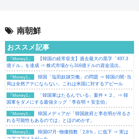
南朝鮮
おススメ記事
【韓国の経常収支】過去最大の黒字「497.3
『Money1』
億ドル」を達成 ⇒ 株式市場から316億ドルの資金流出。
韓国「塩田奴隷労働」の問題 ⇒ 韓国の闇･当
『Money1』
局は全然アテにならない。これは米国に対するアピール
「韓国軍はたるんでいる」案件 × ２。⇒ 韓
『Money1』
国軍をダメにする最強タッグ「李在明 + 安圭伯」
韓国メディアが「韓国政府と李在明が吊るさ
『Money1』
れる可能性もあるのでは」とほのめかす。
韓国07月･物価指数「2.8％」に低下 ⇒ 実は
『Money1』
コアコアは上がった。