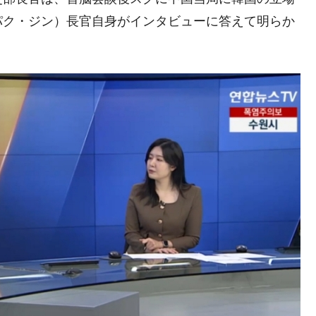
パク・ジン）長官自身がインタビューに答えて明らか
年2Qの業績「史上最高益」当期純利益は前年同期比13.4倍に。
危機 ⇒ 10.7兆では損が出るからできない。
月29日(水)もサイドカー・サーキットブレイカーの二段コンボ
産業の半分未満しか雇用を生まない
したのは政界の責任だ」
い結果に。
』純借入金が約8兆。信用格付け「ネガティブ」にダウン
トブレイカーも発動！ 半導体2銘柄の暴落
！
術の塊！
都道府県とは？