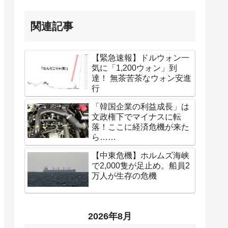
関連記事
【緊急速報】ドルウォン一
気に「1,200ウォン」到
達！ 無茶苦茶なウォン安進
行
「韓国企業の利益成長」は
文政権下でマイナスに転
落！ここに経済危機が来た
ら……
【中東危機】ホルムズ海峡
で2,000隻が足止め。船員2
万人が生存の危機
2026年8月