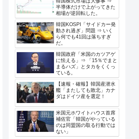
韓国株式市場は大惨事 ⇒
半導体だけで上がってきた
相場が逆回転した。
韓国KOSPI「サイドカー発
動され過ぎ」問題 ⇒ いく
ら何でも41回は落ちすぎ
だ。
韓国政府「米国のカツアゲ
に怯える」⇒ 「15％でまと
まるハズ」とタカをくくっ
ている。
【速報・確報】韓国産潜水
艦「またしても敗北」カナ
ダはドイツ産を選定！
米国元ホワイトハウス首席
補佐官「韓国がやっている
のは同盟国の取る行動では
ない」