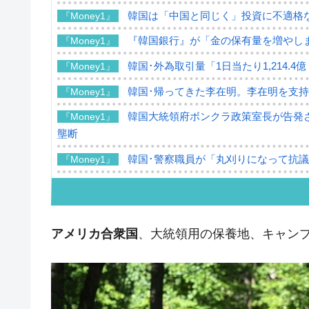
韓国は「中国と同じく」投資に不適格
『Money1』
『韓国銀行』が「金の保有量を増やし
『Money1』
韓国･外為取引量「1日当たり1,214.
『Money1』
韓国･帰ってきた李在明。李在明を支持し
『Money1』
韓国大統領府ボンクラ政策室長が告発さ
『Money1』
壟断
韓国･警察職員が「丸刈りになって抗
『Money1』
中国だけが鉄鋼輸出を異常増加させる 
『Money1』
韓国製造業「半導体絶好調」のウラで他
『Money1』
アメリカ合衆国
、大統領用の保養地、キャン
【米韓激突案件】韓国消費者院が『クーパ
『Money1』
韓国で猛暑。南東部では干ばつ
『Money1』
韓国型イージス搭載の次世代駆逐艦「KD
『Money1』