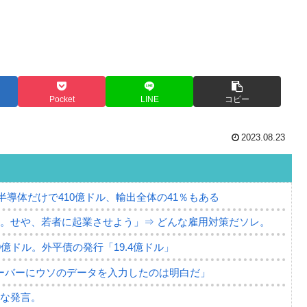
Pocket
LINE
コピー
2023.08.23
。半導体だけで410億ドル、輸出全体の41％もある
。せや、若者に起業させよう」⇒ どんな雇用対策だソレ。
79億ドル。外平債の発行「19.4億ドル」
ーバーにウソのデータを入力したのは明白だ」
薄な発言。