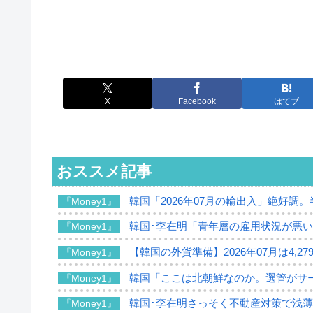
X
Facebook
はてブ
おススメ記事
韓国「2026年07月の輸出入」絶好調
『Money1』
韓国･李在明「青年層の雇用状況が悪い
『Money1』
【韓国の外貨準備】2026年07月は4,2
『Money1』
韓国「ここは北朝鮮なのか。選管がサ
『Money1』
韓国･李在明さっそく不動産対策で浅
『Money1』