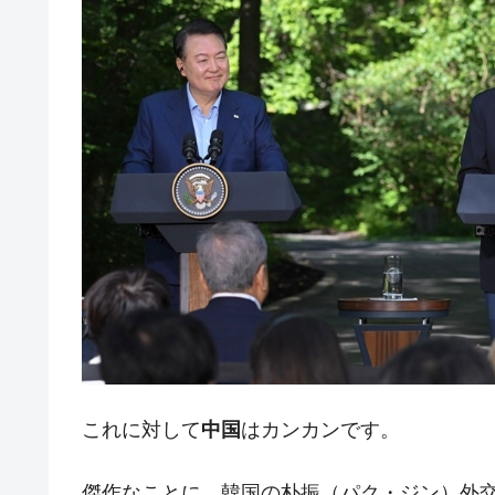
【対日本円】ウォン安が急進！ 日米
『Money1』
韓国政府『BYD』車への補助金を全廃 
『Money1』
1.9倍！
在韓米国大使スティールが着韓！⇒ 
『Money1』
ドを掲げる「在韓反米勢力」
韓国政府「2035年までに18.4GW規
『Money1』
JPモルガン「韓国レバレッジETFの
『Money1』
韓国『国民年金公団』株価暴落で200
『Money1』
韓国政府「ニセＫ-ブランドを通報しよ
『Money1』
韓国「橋が落ちました」⇒ 耐久性「な
『Money1』
韓国鉄鋼最大手『POSCO』ズブズブ沈
『Money1』
米国下院「韓国の公務員個人をターゲ
『Money1』
これに対して
中国
はカンカンです。
する差別。許してはおかぬ
韓国ボンクラ政策室長･金容範、株価
『Money1』
傑作なことに、韓国の朴振（パク・ジン）外