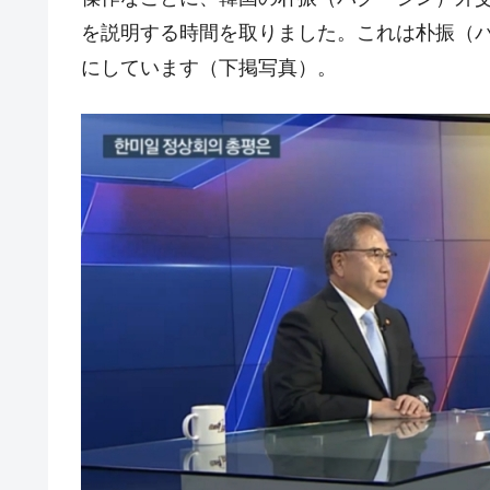
を説明する時間を取りました。これは朴振（
韓国半導体『SKハイニックス』2026
『Money1』
にしています（下掲写真）。
韓国･加徳島新国際空港「またも暗礁」の
『Money1』
【速報】韓国株式市場の暴落・本日07
『Money1』
発動！
IT産業は人を雇用する効果は低い。全
『Money1』
韓国「株式市場が賭博場のように変質
『Money1』
韓国「2026年1Q 資金循環統計」面白
『Money1』
韓国化学企業最大手『ロッテケミカル
『Money1』
韓国株式市場･暗黒の火曜日。サーキッ
『Money1』
韓国･カードローン金利「15％」突破
『Money1』
日本の誇る海洋資源調査船『白嶺』は先進技
Fact1
夏の甲子園、優勝校を最も多く輩出している
Fact1