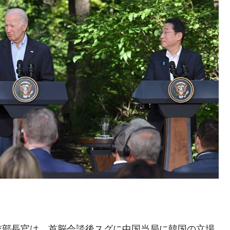
の協調に韓国がいっちょがみしたのでは。
⇒ 実は韓国で『BYD』車は売れている。6カ月で対前年同期比
さっそく空港に詰めかけ「出て行け！」「極右勢力」のプラカー
模のAIデータセンター整備」⇒ だから無理だってば。
清算はほぼ終わった」
兆蒸発。
うキャンペーン」⇒ あの名物教授も登場！
さすぎ」では。
む。営業利益80.2％も減少
ットにぶん殴る法案」提出！⇒ クーパン問題は合衆国企業に対
暴落に他人事のような発言。
交部長官は、首脳会談後スグに中国当局に韓国の立場