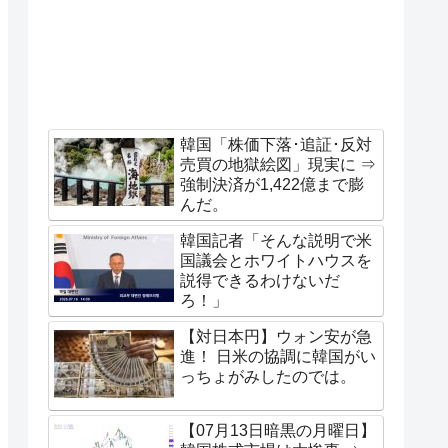
韓国「株価下落･追証･反対
売買の地獄絵図」現実に ⇒
強制決済が1,422億まで膨
んだ。
韓国記者「そんな説明で米
国議会とホワイトハウスを
説得できるわけないだ
ろ！」
【対日本円】ウォン安が急
進！ 日米の協調に韓国がい
っちょがみしたのでは。
【07月13日暗黒の月曜日】