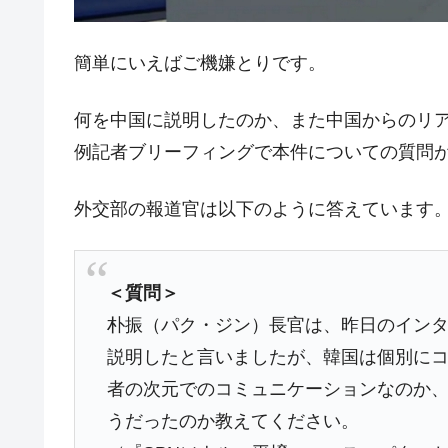
今話題の「楽天ライオンズ」とは？
Fact1
奇跡の毛色「白毛馬」とは？
Fact1
簡単にいえばご機嫌とりです。
全て勝つといくら？ 競馬GI競走で勝利騎手
Fact1
何を中国に説明したのか、また中国からのリ
平成仮面ライダーの意外すぎるモチーフとは
Fact1
例記者ブリーフィングで本件についての質問
発表から2日で大崩壊、鳴かず飛ばずに終わ
Fact1
日本人マスターズ挑戦の歴史。松山以前に最
Fact1
外交部の報道官は以下のように答えています
甲子園通算本塁打、最多の清原に次いで多く
Fact1
セレクトセールの高額取引馬が稼いだ金額と
Fact1
＜質問＞
朴振（パク・ジン）長官は、昨日のイン
説明したと言いましたが、韓国は個別にコ
者の次元でのコミュニケーションなのか
うだったのか教えてください。