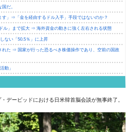
な国だ。
ます」⇒「金を経由するドル入手」手段ではないのか？
4億ドル」まで拡大 ⇒ 海外資金の動きに強く左右される状態
ない「50.5％」に上昇
れた ⇒ 国家が行った恐るべき株価操作であり、空前の国政
議活動」
⇒ 中国の過剰生産が世界を蝕む。
業種は全般的「不調」⇒ PSIが示す現況は決して良くない。
プ・デービッドにおける日米韓首脳会談が無事終了。
ン』1人当たり賠償10万ウォンを認定 ⇒ 総額3兆7,000億
DX」1番艦、2032年竣工と公示