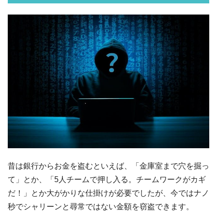
韓国･李在明さっそく不動産対策で浅薄な発
『Money1』
言。
韓国は「中国と同じく」投資に不適格な国
『Money1』
だ。
『韓国銀行』が「金の保有量を増やしま
『Money1』
す」⇒「金を経由するドル入手」手段ではないのか？
韓国･外為取引量「1日当たり1,214.4億ド
『Money1』
ル」まで拡大 ⇒ 海外資金の動きに強く左右される状態
韓国･帰ってきた李在明。李在明を支持しな
『Money1』
い「50.5％」に上昇
韓国大統領府ボンクラ政策室長が告発され
『Money1』
た ⇒ 国家が行った恐るべき株価操作であり、空前の国政壟
昔は銀行からお金を盗むといえば、「金庫室まで穴を掘っ
断
て」とか、「5人チームで押し入る。チームワークがカギ
韓国･警察職員が「丸刈りになって抗議活
『Money1』
だ！」とか大がかりな仕掛けが必要でしたが、今ではナノ
動」
秒でシャリーンと尋常ではない金額を窃盗できます。
中国だけが鉄鋼輸出を異常増加させる ⇒ 中
『Money1』