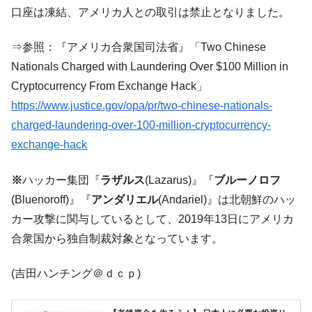
韓国政府「2035年までに18.4GW規模のAIデ
『Money1』
口座は凍結、アメリカ人との取引は禁止となりました。
ータセンター整備」⇒ だから無理だってば。
JPモルガン「韓国レバレッジETFの清算は
『Money1』
⇒参照：『アメリカ合衆国司法省』「Two Chinese
ほぼ終わった」
Nationals Charged with Laundering Over $100 Million in
韓国『国民年金公団』株価暴落で200兆蒸
『Money1』
Cryptocurrency From Exchange Hack」
発。
https://www.justice.gov/opa/pr/two-chinese-nationals-
韓国政府「ニセＫ-ブランドを通報しようキ
『Money1』
charged-laundering-over-100-million-cryptocurrency-
ャンペーン」⇒ あの名物教授も登場！
exchange-hack
韓国「橋が落ちました」⇒ 耐久性「なさす
『Money1』
ぎ」では。
※
ハッカー集団『
ラザルス
(Lazarus)』『
ブルーノロフ
韓国鉄鋼最大手『POSCO』ズブズブ沈む。
『Money1』
(Bluenoroff)』『
アンダリエル
(Andariel)』は北朝鮮のハッ
営業利益80.2％も減少
カー攻撃に関与しているとして、2019年13日にアメリカ
米国下院「韓国の公務員個人をターゲット
『Money1』
合衆国から独自制裁対象となっています。
にぶん殴る法案」提出！⇒ クーパン問題は合衆国企業に対
する差別。許してはおかぬ
(吉田ハンチング＠ｄｃｐ)
韓国ボンクラ政策室長･金容範、株価暴落に
『Money1』
他人事のような発言。