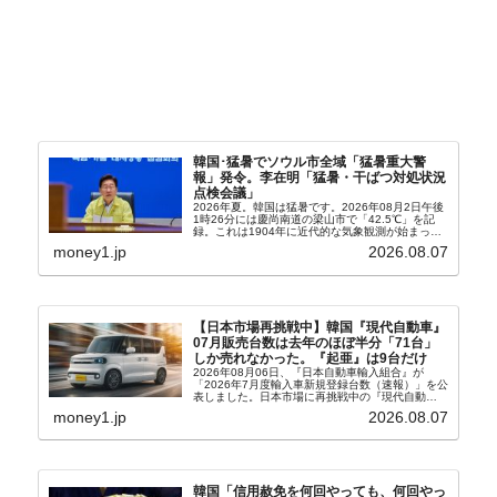
韓国･猛暑でソウル市全域「猛暑重大警
報」発令。李在明「猛暑・干ばつ対処状況
点検会議」
2026年夏。韓国は猛暑です。2026年08月2日午後
1時26分には慶尚南道の梁山市で「42.5℃」を記
録。これは1904年に近代的な気象観測が始まって
以来の韓国史上最高気温です。08月04日には、ソ
money1.jp
2026.08.07
ウル市全域への「猛暑重大警報」が発令され...
【日本市場再挑戦中】韓国『現代自動車』
07月販売台数は去年のほぼ半分「71台」
しか売れなかった。『起亜』は9台だけ
2026年08月06日、『日本自動車輸入組合』が
「2026年7月度輸入車新規登録台数（速報）」を公
表しました。日本市場に再挑戦中の『現代自動
車』、また日本市場を攻略したい『BYD』の販売
money1.jp
2026.08.07
台数はこの中に捉えられているはずです。先月から
は韓国の...
韓国「信用赦免を何回やっても、何回やっ