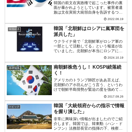
韓国の前文在寅政権で起こった事件の裏
面が暴かれようとしています。被害者遺
族は文在寅前大統領自身を告訴するつも
りです。「小延坪島海域公務員銃撃事
2022.06.19
件」と呼ばれるものです。どんな事件だ
ったのか？2020年09月22日夜、海洋水産
韓国「北朝鮮はロシアに嵐軍団を
韓国経済
部の公務員であるイ...
派兵した」
ウクライナ発で「北朝鮮軍がロシア軍の
一部として活動してる」という報道が出
ていました。北朝鮮が本当にロシアに軍
の人員を派遣しているのか？は確認され
2024.10.19
る必要あったのですが、国家情報院（大
韓民国国家情報院：国情院）が「派兵が
南朝鮮株危うし！ KOSPI続落続
基礎知識
事実である」と確認した―...
く！
アメリカのトランプ師匠がああ言えば、
北朝鮮のアホ坊んがこう言う、というわ
けで朝鮮半島情勢が緊迫の度を強めてお
ります。そんな中、韓国株式市場が思わ
2017.09.26
しくありません。直近5日のKOSPI(Korea
Composite Stock Price I...
韓国「大統領府からの指示で情報
トピック
を握り潰した」
非常に興味深い情報が出ましたのでご紹
介します。韓国では、韓東勳（ハン・ド
ンフン）法務部長官の指揮の下、検察庁