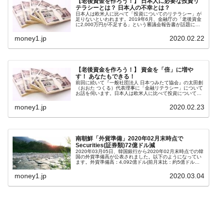
【老後資金を作ろう！】 日本人に必要な投資リ
テラシーとは？ 日本人の不幸とは？
韓国半導体『SKハイニックス』2026年2Qの
『Money1』
日本人は欧米人に比べて「投資についてのリテラシー」が
足りないといわれます。2019年6月、金融庁の「老後資金
業績「史上最高益」当期純利益は前年同期比13.4倍に。
に2,000万円が不足する」という審議会報告書が話題にな
りました。この文書に刺激を受けてにわかに「自分の老後
資金」について不安を覚え...
韓国･加徳島新国際空港「またも暗礁」の危
『Money1』
money1.jp
2020.02.22
機 ⇒ 10.7兆では損が出るからできない。
【速報】韓国株式市場の暴落・本日07月29
『Money1』
【老後資金を作ろう！】 資金を「倍」に増や
日(水)もサイドカー・サーキットブレイカーの二段コンボ
す！ あなたもできる！
前回に続いて『一般社団法人 日本つみたて協会』の太田創
発動！
（おおた つくる）代表理事に「金融リテラシー」について
お話を伺います。日本人は欧米人に比べて投資についての
リテラシーが足りないといわれます。しかし太田先生によ
IT産業は人を雇用する効果は低い。全産業の
『Money1』
れば、日本人の金融リテラシー...
money1.jp
2020.02.23
半分未満しか雇用を生まない
韓国「株式市場が賭博場のように変質した
『Money1』
のは政界の責任だ」
南朝鮮「外貨準備」2020年02月末時点で
Securities(証券類)72億ドル減
2020年03月05日、韓国銀行から2020年02月末時点での韓
日本の誇る海洋資源調査船『白嶺』は先進技術の
Fact1
国の外貨準備高が公表されました。以下のようになってい
ます。外貨準備高：4,092億ドル(前月末比：約5億ドル減
塊！
少)＜＜内訳＞＞⇒Securities 3,712億ドル(約39兆...
money1.jp
2020.03.04
夏の甲子園、優勝校を最も多く輩出している都道
Fact1
府県とは？
今話題の「楽天ライオンズ」とは？
Fact1