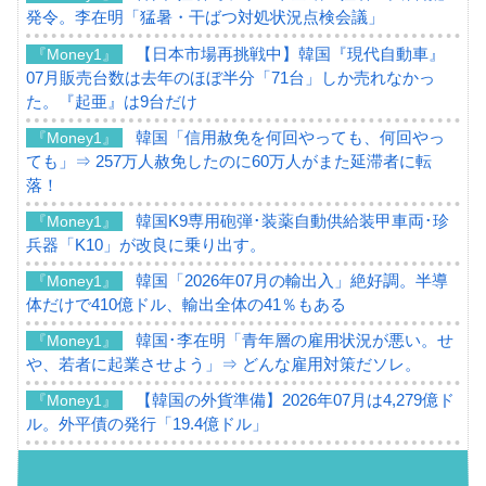
発令。李在明「猛暑・干ばつ対処状況点検会議」
【日本市場再挑戦中】韓国『現代自動車』
『Money1』
07月販売台数は去年のほぼ半分「71台」しか売れなかっ
た。『起亜』は9台だけ
韓国「信用赦免を何回やっても、何回やっ
『Money1』
ても」⇒ 257万人赦免したのに60万人がまた延滞者に転
落！
韓国K9専用砲弾･装薬自動供給装甲車両･珍
『Money1』
兵器「K10」が改良に乗り出す。
韓国「2026年07月の輸出入」絶好調。半導
『Money1』
体だけで410億ドル、輸出全体の41％もある
韓国･李在明「青年層の雇用状況が悪い。せ
『Money1』
や、若者に起業させよう」⇒ どんな雇用対策だソレ。
【韓国の外貨準備】2026年07月は4,279億ド
『Money1』
ル。外平債の発行「19.4億ドル」
韓国「ここは北朝鮮なのか。選管がサーバ
『Money1』
ーにウソのデータを入力したのは明白だ」