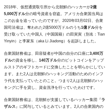
国の過剰生産が世界を蝕む。
2018年、仮想通貨取引所から北朝鮮のハッカーが
2億
韓国製造業「半導体絶好調」のウラで他業
『Money1』
5,000万ドル
分の暗号資産を窃盗。アメリカ合衆国当局は
種は全般的「不調」⇒ PSIが示す現況は決して良くない。
このお金を追っていたのですが、2020年03月02日、合衆
【米韓激突案件】韓国消費者院が『クーパ
『Money1』
国司法省は、奪われた2億5000万ドルのうち
1億ドル
分を
ン』1人当たり賠償10万ウォンを認定 ⇒ 総額3兆7,000億
受け取っていた中国人（中国国籍）の田寅寅（別名：Tian
韓国で猛暑。南東部では干ばつ
『Money1』
Yinyin）と李家东（aka Li Jiadong）を起訴しました。
韓国型イージス搭載の次世代駆逐艦
『Money1』
「KDDX」1番艦、2032年竣工と公示
合衆国財務省は、田容疑者が中国の自分の口座に
3,400万
【対日本円】ウォン安が急進！ 日米の協調
『Money1』
ドル
の資金を移し、
140万ドル
分のビットコインをアップ
に韓国がいっちょがみしたのでは。
ルストアのギフトカードに交換したことを明らかにしてい
韓国政府『BYD』車への補助金を全廃 ⇒ 実
『Money1』
ます。また2人は北朝鮮のハッキング活動のためのインフ
は韓国で『BYD』車は売れている。6カ月で対前年同期比
ラ代を支払っていたとのこと。つまり2人は北朝鮮のハッ
1.9倍！
キングに手を貸し、資金洗浄を行っていたわけです。
在韓米国大使スティールが着韓！⇒ さっそ
『Money1』
く空港に詰めかけ「出て行け！」「極右勢力」のプラカー
合衆国財務省は、北朝鮮が支援しているハッカー集団『
ラ
ドを掲げる「在韓反米勢力」
ザルス
』に関与しているとみています。2人の合衆国内の