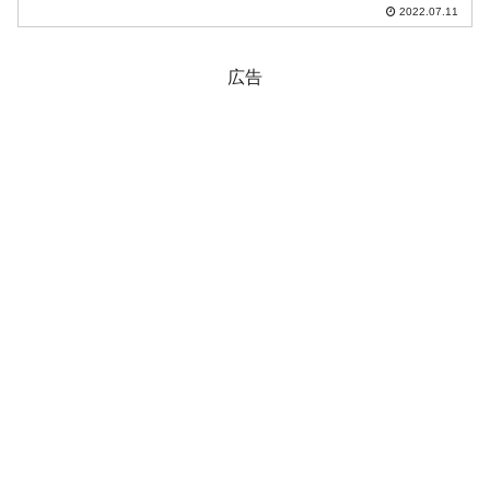
の戦力集中、再配置が完了。前文政権に
2022.07.11
対する捜査が着実に進行しており、前政
権中枢部につながる糸をたぐっていま
す。例の「西海公務員殺害事...
広告