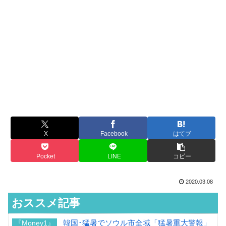
X
Facebook
はてブ
Pocket
LINE
コピー
2020.03.08
おススメ記事
韓国･猛暑でソウル市全域「猛暑重大警報」
『Money1』