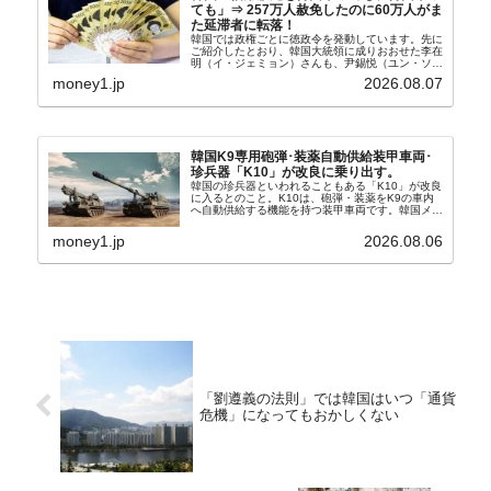
ても」⇒ 257万人赦免したのに60万人がま
た延滞者に転落！
韓国では政権ごとに徳政令を発動しています。先に
ご紹介したとおり、韓国大統領に成りおおせた李在
明（イ・ジェミョン）さんも、尹錫悦（ユン・ソギ
ョル）前政権が行った――「新出発基金」をバッド
money1.jp
2026.08.07
バンクにして不良債権の買い取りを行い、分割償還
や元利減免...
韓国K9専用砲弾･装薬自動供給装甲車両･
珍兵器「K10」が改良に乗り出す。
韓国の珍兵器といわれることもある「K10」が改良
に入るとのこと。K10は、砲弾・装薬をK9の車内
へ自動供給する機能を持つ装甲車両です。韓国メデ
ィア『Chosun Biz』が報じていますので、同記事
から以下に一部を引きます。2005年に初めて...
money1.jp
2026.08.06
「劉遵義の法則」では韓国はいつ「通貨
危機」になってもおかしくない