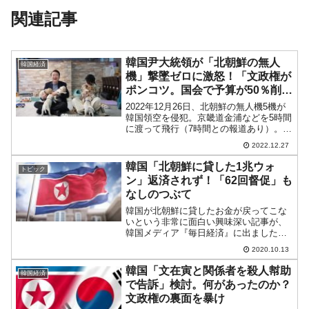
関連記事
韓国尹大統領が「北朝鮮の無人
韓国経済
機」撃墜ゼロに激怒！「文政権が
ポンコツ。国会で予算が50％削ら
れた」と嘆く
2022年12月26日、北朝鮮の無人機5機が
韓国領空を侵犯。京畿道金浦などを5時間
に渡って飛行（7時間との報道あり）。民
家近くまで迫りました。韓国軍は撃墜を
2022.12.27
目指しましたが、1機も撃墜できませんで
した。また、この無人機に対応するため
韓国「北朝鮮に貸した1兆ウォ
トピック
26日11...
ン」返済されず！「62回督促」も
なしのつぶて
韓国が北朝鮮に貸したお金が戻ってこな
いという非常に面白い興味深い記事が、
韓国メディア『毎日経済』に出ましたの
でご紹介します。（前略）統一部が13
2020.10.13
日、国会の外交統一委員会所属の国民の
力・ジョテヨン議員に提出した資料によ
韓国「文在寅と関係者を殺人幇助
韓国経済
ると、政府は2000年か...
で告訴」検討。何があったのか？
文政権の裏面を暴け