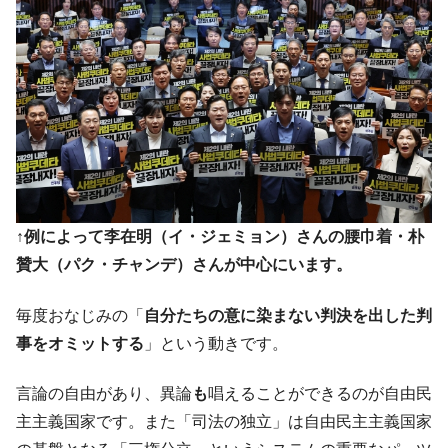
他人事のような発言。
韓国半導体『SKハイニックス』2026年2Qの
『Money1』
業績「史上最高益」当期純利益は前年同期比13.4倍に。
韓国･加徳島新国際空港「またも暗礁」の危
『Money1』
機 ⇒ 10.7兆では損が出るからできない。
【速報】韓国株式市場の暴落・本日07月29
『Money1』
日(水)もサイドカー・サーキットブレイカーの二段コンボ
発動！
↑例によって李在明（イ・ジェミョン）さんの腰巾着・朴
IT産業は人を雇用する効果は低い。全産業の
『Money1』
半分未満しか雇用を生まない
贊大（パク・チャンデ）さんが中心にいます。
日本の誇る海洋資源調査船『白嶺』は先進技術の
Fact1
毎度おなじみの「
自分たちの意に染まない判決を出した判
塊！
事をオミットする
」という動きです。
夏の甲子園、優勝校を最も多く輩出している都道
Fact1
府県とは？
言論の自由があり、異論
も
唱えることができるのが自由民
今話題の「楽天ライオンズ」とは？
Fact1
主主義国家です。また「司法の独立」は自由民主主義国家
奇跡の毛色「白毛馬」とは？
Fact1