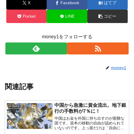
X
Facebook
はてブ
Pocket
LINE
コピー
money1をフォローする
money1
関連記事
中国から急激に資金流出。地下銀
中国経済
行の手数料が7％に！
中国はお金を外国に持ち出すのが困難な
国です。資本の移動の自由が認められて
いないのです。上っ面だけは「自由に資
本移動できますよ」などと述べています