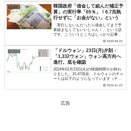
ヒゲの長さに注目ください）。現在の...
韓国政府「借金して組んだ補正予
トピック
算」の実行率「65％」！6.7兆執
行せずに「お金がない」という
「実行しないんだったら借金してまで予
算組まなくてもいいじゃん！」という話
です。こういうところはしっかり記事に
する韓国メディア『朝鮮日報』の記事で
2020.09.22
すが、第3次補正予算で組んだ全事業費：
19兆1,000億ウォン（歳入補完・予備費お
「ドルウォン」23日(月)夕刻・
トピック
よび予備的性格...
「1,332ウォン」ウォン高方向へ
進行。底を確認
2024年01月23日(火)の韓国時間※が終わ
りました。15:47現在、ドルウォンのチャ
ートは以下のようになっています（チャ
ートは『Investing.com』より引用）。陰
2024.01.23
線が長くなり、ウォン高方向に進行して
います。現在のところ「1ドル＝...
広告