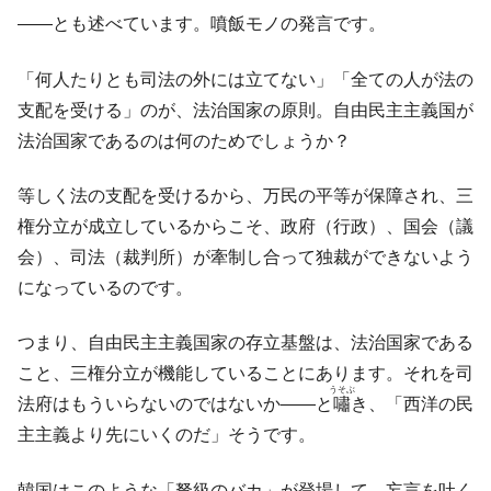
――とも述べています。噴飯モノの発言です。
「何人たりとも司法の外には立てない」「全ての人が法の
支配を受ける」のが、法治国家の原則。自由民主主義国が
法治国家であるのは何のためでしょうか？
等しく法の支配を受けるから、万民の平等が保障され、三
権分立が成立しているからこそ、政府（行政）、国会（議
会）、司法（裁判所）が牽制し合って独裁ができないよう
になっているのです。
つまり、自由民主主義国家の存立基盤は、法治国家である
こと、三権分立が機能していることにあります。それを司
うそぶ
法府はもういらないのではないか――と
嘯
き、「西洋の民
主主義より先にいくのだ」そうです。
韓国はこのような「弩級のバカ」が登場して、妄言を吐く