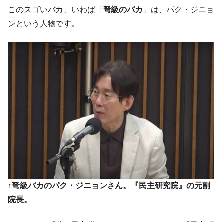
このスゴいバカ、いわば「
弩級のバカ
」は、パク・ジニョ
ンという人物です。
↑弩級バカのパク・ジニョンさん。『民主研究院』の元副
院長。