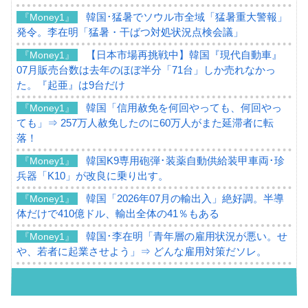
韓国･猛暑でソウル市全域「猛暑重大警報」
『Money1』
発令。李在明「猛暑・干ばつ対処状況点検会議」
【日本市場再挑戦中】韓国『現代自動車』
『Money1』
07月販売台数は去年のほぼ半分「71台」しか売れなかっ
た。『起亜』は9台だけ
韓国「信用赦免を何回やっても、何回やっ
『Money1』
ても」⇒ 257万人赦免したのに60万人がまた延滞者に転
落！
韓国K9専用砲弾･装薬自動供給装甲車両･珍
『Money1』
兵器「K10」が改良に乗り出す。
韓国「2026年07月の輸出入」絶好調。半導
『Money1』
体だけで410億ドル、輸出全体の41％もある
韓国･李在明「青年層の雇用状況が悪い。せ
『Money1』
や、若者に起業させよう」⇒ どんな雇用対策だソレ。
【韓国の外貨準備】2026年07月は4,279億ド
『Money1』
ル。外平債の発行「19.4億ドル」