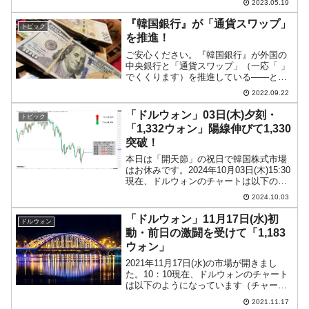
2023.05.19
が、資金流出が深刻になるので、あの手
この手で外国への資金移動を阻もうとし
『韓国銀行』が「通貨スワップ」
トピック
ています。この1点だけと...
を推進！
ご安心ください。『韓国銀行』が外国の
中央銀行と「通貨スワップ」（一応「 」
でくくります）を推進している――とい
う話ではありません。『韓国銀行』が韓
2022.09.22
国の「国民年金基金」と「通貨スワッ
プ」を推進している――という、日本人
「ドルウォン」03日(木)夕刻・
トピック
が聞くと「なにそれ」な話...
「1,332ウォン」陽線伸びて1,330
突破！
本日は「開天節」の祝日で韓国株式市場
はお休みです。2024年10月03日(木)15:30
現在、ドルウォンのチャートは以下のよ
うになっています（チャートは
2024.10.03
『Investing.com』より引用）。陽線が伸
びました。「1ドル＝1,330ウォン」...
「ドルウォン」11月17日(水)初
ドルウォン
動・前日の激闘を受けて「1,183
ウォン」
2021年11月17日(水)の市場が開きまし
た。10：10現在、ドルウォンのチャート
は以下のようになっています（チャート
は『Investing.com』より引用）。前日は
2021.11.17
ものすごいローソク足になりました（下