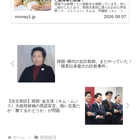
韓国では政権ごとに徳政令を発動しています。先に
ご紹介したとおり、韓国大統領に成りおおせた李在
明（イ・ジェミョン）さんも、尹錫悦（ユン・ソギ
ョル）前政権が行った――「新出発基金」をバッド
money1.jp
2026.08.07
バンクにして不良債権の買い取りを行い、分割償還
や元利減免...
韓国･稀代の女詐欺師。まだやっていた！
「檀君以来最大の詐欺事件」
【全文和訳】韓国･金文洙（キム・ムン
ス）大統領候補の受諾宣言。熱い言葉だ
が「勝てるかどうか」が問題
ホーム
韓国経済