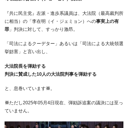
ドを掲げる「在韓反米勢力」
韓国政府「2035年までに18.4GW規模のAIデ
『Money1』
『共に民主党』左派・進歩系議員は、大法院（最高裁判所
ータセンター整備」⇒ だから無理だってば。
に相当）の「李在明（イ・ジェミョン）への
事実上の有
JPモルガン「韓国レバレッジETFの清算は
『Money1』
罪
」判決に対して、すっかり激昂。
ほぼ終わった」
韓国『国民年金公団』株価暴落で200兆蒸
『Money1』
「司法によるクーデター」あるいは「司法による大統領選
発。
挙妨害」と言い出し、
韓国政府「ニセＫ-ブランドを通報しようキ
『Money1』
ャンペーン」⇒ あの名物教授も登場！
大法院長を弾劾する
韓国「橋が落ちました」⇒ 耐久性「なさす
判決に賛成した10人の大法院判事を弾劾する
『Money1』
ぎ」では。
と、息巻いています
※
。
韓国鉄鋼最大手『POSCO』ズブズブ沈む。
『Money1』
営業利益80.2％も減少
※
ただし2025年05月4日現在、弾劾訴追案の議決には至っ
米国下院「韓国の公務員個人をターゲット
『Money1』
ていません。
にぶん殴る法案」提出！⇒ クーパン問題は合衆国企業に対
する差別。許してはおかぬ
韓国ボンクラ政策室長･金容範、株価暴落に
『Money1』