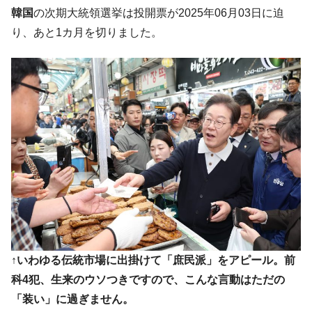
韓国「ここは北朝鮮なのか。選管がサーバ
『Money1』
韓国
の次期大統領選挙は投開票が2025年06月03日に迫
ーにウソのデータを入力したのは明白だ」
り、あと1カ月を切りました。
韓国･李在明さっそく不動産対策で浅薄な発
『Money1』
言。
韓国は「中国と同じく」投資に不適格な国
『Money1』
だ。
『韓国銀行』が「金の保有量を増やしま
『Money1』
す」⇒「金を経由するドル入手」手段ではないのか？
韓国･外為取引量「1日当たり1,214.4億ド
『Money1』
ル」まで拡大 ⇒ 海外資金の動きに強く左右される状態
韓国･帰ってきた李在明。李在明を支持しな
『Money1』
い「50.5％」に上昇
韓国大統領府ボンクラ政策室長が告発され
『Money1』
た ⇒ 国家が行った恐るべき株価操作であり、空前の国政壟
↑いわゆる伝統市場に出掛けて「庶民派」をアピール。前
断
科4犯、生来のウソつきですので、こんな言動はただの
韓国･警察職員が「丸刈りになって抗議活
『Money1』
「装い」に過ぎません。
動」