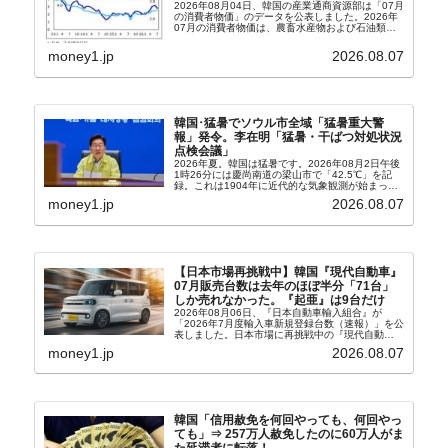
2026年08月04日、韓国の産業通商資源部は「07月
の消費者物価」のデータを公表しました。2026年
07月の消費者物価は、農畜水産物および石油類の
上昇率が鈍化したことなどにより、前年同月比
2.8％上昇（06月は3.2％）となり、上昇率は前...
money1.jp
2026.08.07
韓国･猛暑でソウル市全域「猛暑重大警
報」発令。李在明「猛暑・干ばつ対処状況
点検会議」
2026年夏。韓国は猛暑です。2026年08月2日午後
1時26分には慶尚南道の梁山市で「42.5℃」を記
録。これは1904年に近代的な気象観測が始まって
以来の韓国史上最高気温です。08月04日には、ソ
money1.jp
2026.08.07
ウル市全域への「猛暑重大警報」が発令され...
【日本市場再挑戦中】韓国『現代自動車』
07月販売台数は去年のほぼ半分「71台」
しか売れなかった。『起亜』は9台だけ
2026年08月06日、『日本自動車輸入組合』が
「2026年7月度輸入車新規登録台数（速報）」を公
表しました。日本市場に再挑戦中の『現代自動
車』、また日本市場を攻略したい『BYD』の販売
money1.jp
2026.08.07
台数はこの中に捉えられているはずです。先月から
は韓国の...
韓国「信用赦免を何回やっても、何回やっ
ても」⇒ 257万人赦免したのに60万人がま
た延滞者に転落！