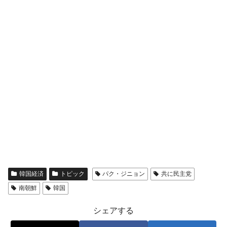
韓国経済
トピック
パク・ジニョン
共に民主党
南朝鮮
韓国
シェアする