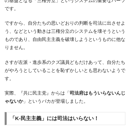
の基盤となる「三権分立」というシステムの重要なパーツ
全て勝つといくら？ 競馬GI競走で勝利騎手がもら
Fact1
です。
える賞金とは？
平成仮面ライダーの意外すぎるモチーフとは？
ですから、自分たちの思いどおりの判断を司法に出させよ
Fact1
う、などという動きは三権分立のシステムを壊そうという
発表から2日で大崩壊、鳴かず飛ばずに終わりそう
Fact1
なスーパーリーグとは？
ものであり、自由民主主義を破壊しようというものに他な
りません。
日本人マスターズ挑戦の歴史。松山以前に最高位
Fact1
だった選手とは？
さすが左派・進歩系のクズ議員どもだけあって、自分たち
甲子園通算本塁打、最多の清原に次いで多く打っ
Fact1
がやろうとしていることを恥ずかしいとも思わないようで
ている意外な選手とは？
す。
セレクトセールの高額取引馬が稼いだ金額とは？
Fact1
実際、『共に民主党』からは「
司法府はもういらないんじ
ゃないか
」というバカが登場しました。
「K-民主主義」には司法はいらない！