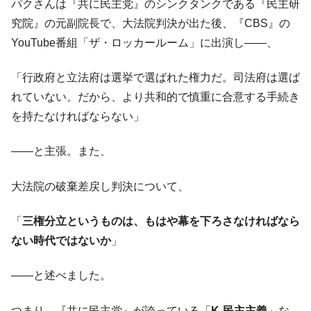
パクさんは『共に民主党』のシンクタンクである『民主研
究院』の元副院長で、大法院判決が出た後、『CBS』の
YouTube番組「ザ・ロッカールーム」に出演し――、
「行政府と立法府は選挙で選ばれた権力だ。司法府は選ば
れていない。だから、より共和的で慎重に合意する手続き
を持たなければならない」
――と主張。また、
大法院の破棄差戻し判決について、
「
三権分立というものは、もはや幕を下ろさなければなら
ない時代ではないか
」
――と述べました。
つまり、『共に民主党』が誇っている「
K-民主主義
」な