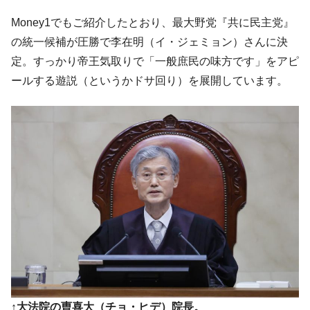
中国だけが鉄鋼輸出を異常増加させる ⇒ 中
『Money1』
Money1でもご紹介したとおり、最大野党『共に民主党』
国の過剰生産が世界を蝕む。
の統一候補が圧勝で李在明（イ・ジェミョン）さんに決
韓国製造業「半導体絶好調」のウラで他業
『Money1』
定。すっかり帝王気取りで「一般庶民の味方です」をアピ
種は全般的「不調」⇒ PSIが示す現況は決して良くない。
ールする遊説（というかドサ回り）を展開しています。
【米韓激突案件】韓国消費者院が『クーパ
『Money1』
ン』1人当たり賠償10万ウォンを認定 ⇒ 総額3兆7,000億
韓国で猛暑。南東部では干ばつ
『Money1』
韓国型イージス搭載の次世代駆逐艦
『Money1』
「KDDX」1番艦、2032年竣工と公示
【対日本円】ウォン安が急進！ 日米の協調
『Money1』
に韓国がいっちょがみしたのでは。
韓国政府『BYD』車への補助金を全廃 ⇒ 実
『Money1』
は韓国で『BYD』車は売れている。6カ月で対前年同期比
1.9倍！
在韓米国大使スティールが着韓！⇒ さっそ
『Money1』
く空港に詰めかけ「出て行け！」「極右勢力」のプラカー
↑大法院の曺喜大（チョ・ヒデ）院長。