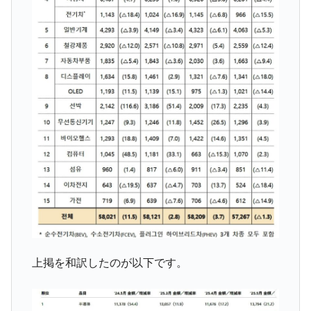
米国下院「韓国の公務員個人をターゲット
『Money1』
にぶん殴る法案」提出！⇒ クーパン問題は合衆国企業に対
する差別。許してはおかぬ
韓国ボンクラ政策室長･金容範、株価暴落に
『Money1』
他人事のような発言。
韓国半導体『SKハイニックス』2026年2Qの
『Money1』
業績「史上最高益」当期純利益は前年同期比13.4倍に。
韓国･加徳島新国際空港「またも暗礁」の危
『Money1』
機 ⇒ 10.7兆では損が出るからできない。
【速報】韓国株式市場の暴落・本日07月29
『Money1』
日(水)もサイドカー・サーキットブレイカーの二段コンボ
発動！
日本の誇る海洋資源調査船『白嶺』は先進技術の
Fact1
塊！
上掲を和訳したのが以下です。
夏の甲子園、優勝校を最も多く輩出している都道
Fact1
府県とは？