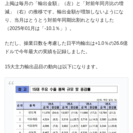
は韓国で『BYD』車は売れている。6カ月で対前年同期比
上掲は毎月の「輸出金額」（左）と「対前年同月比の増
1.9倍！
減」（右）の推移です。輸出金額が増加しないようにな
在韓米国大使スティールが着韓！⇒ さっそ
『Money1』
り、当月はとうとう対前年同期比割れとなりました
く空港に詰めかけ「出て行け！」「極右勢力」のプラカー
（2025年01月は「-10.1％」）。
ドを掲げる「在韓反米勢力」
韓国政府「2035年までに18.4GW規模のAIデ
『Money1』
ただし、操業日数を考慮した日平均輸出は+1.0％の26.6億
ータセンター整備」⇒ だから無理だってば。
ドルで今年最大の実績を記録しました。
JPモルガン「韓国レバレッジETFの清算は
『Money1』
ほぼ終わった」
15大主力輸出品目の動向は以下になります。
韓国『国民年金公団』株価暴落で200兆蒸
『Money1』
発。
韓国政府「ニセＫ-ブランドを通報しようキ
『Money1』
ャンペーン」⇒ あの名物教授も登場！
韓国「橋が落ちました」⇒ 耐久性「なさす
『Money1』
ぎ」では。
韓国鉄鋼最大手『POSCO』ズブズブ沈む。
『Money1』
営業利益80.2％も減少