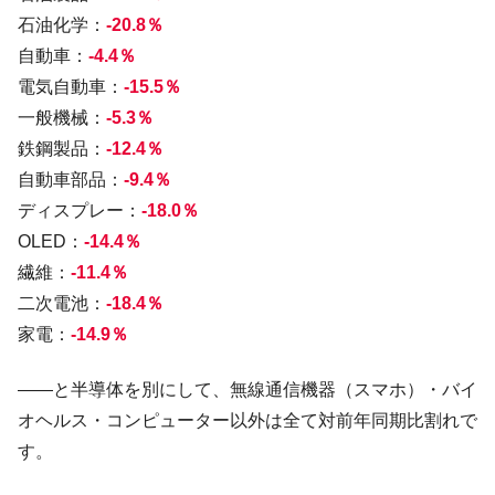
石油化学：
-20.8％
自動車：
-4.4％
電気自動車：
-15.5％
一般機械：
-5.3％
鉄鋼製品：
-12.4％
自動車部品：
-9.4％
ディスプレー：
-18.0％
OLED：
-14.4％
繊維：
-11.4％
二次電池：
-18.4％
家電：
-14.9％
――と半導体を別にして、無線通信機器（スマホ）・バイ
オヘルス・コンピューター以外は全て対前年同期比割れで
す。