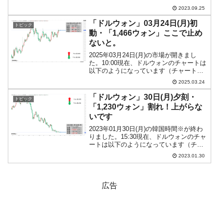
っています（チャートは
2023.09.25
『Investing.com』より引用）。下げて始
まって、コマ足。上下どちらに行ったも
「ドルウォン」03月24日(月)初
トピック
んか...
動・「1,466ウォン」ここで止め
ないと。
2025年03月24日(月)の市場が開きまし
た。10:00現在、ドルウォンのチャートは
以下のようになっています（チャートは
『Investing.com』より引用）。前日は残
2025.03.24
念ながら陰線になりましたが、直近最高
値は2日前に抜いているので、ここ...
「ドルウォン」30日(月)夕刻・
トピック
「1,230ウォン」割れ！上がらな
いです
2023年01月30日(月)の韓国時間※が終わ
りました。15:30現在、ドルウォンのチャ
ートは以下のようになっています（チャ
ートは『Investing.com』より引用）。
2023.01.30
1,230ウォンを割られました。現在のとこ
ろ「1ドル＝1,227ウォ...
広告