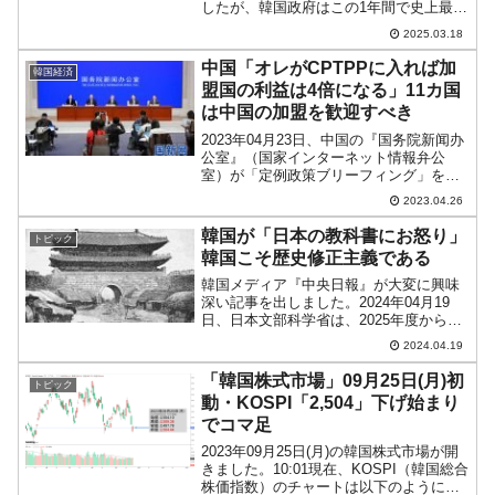
したが、韓国政府はこの1年間で史上最大
の発行額「197.6兆ウォン」の国債発行を
2025.03.18
目指しています。↑2022年は国債発行額
を文政権時代より抑えて減らし、2024年
中国「オレがCPTPPに入れば加
韓国経済
に...
盟国の利益は4倍になる」11カ国
は中国の加盟を歓迎すべき
2023年04月23日、中国の『国务院新闻办
公室』（国家インターネット情報弁公
室）が「定例政策ブリーフィング」を開
催。これは外国の記者を招いて中国の動
2023.04.26
きについて理解を深めてもらおうという
主旨のもの。↑『国务院新闻办公室』今回
韓国が「日本の教科書にお怒り」
トピック
ブリーフィングが...
韓国こそ歴史修正主義である
韓国メディア『中央日報』が大変に興味
深い記事を出しました。2024年04月19
日、日本文部科学省は、2025年度から中
学生が使う教科書の検定で「未了」とな
2024.04.19
っていたもの2点について、合格にしたと
発表しました。これについて文句をつけ
「韓国株式市場」09月25日(月)初
トピック
る記事です。...
動・KOSPI「2,504」下げ始まり
でコマ足
2023年09月25日(月)の韓国株式市場が開
きました。10:01現在、KOSPI（韓国総合
株価指数）のチャートは以下のようにな