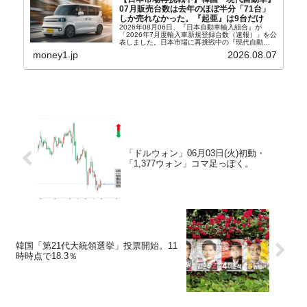
07月販売台数は去年のほぼ半分「71台」
しか売れなかった。『起亜』は9台だけ
2026年08月06日、『日本自動車輸入組合』が
「2026年7月度輸入車新規登録台数（速報）」を公
表しました。日本市場に再挑戦中の『現代自動
車』、また日本市場を攻略したい『BYD』の販売
money1.jp
2026.08.07
台数はこの中に捉えられているはずです。先月から
は韓国の...
「ドルウォン」06月03日(火)初動・
「1,377ウォン」コマ足っぽく。
韓国「第21代大統領選挙」投票開始。11
時時点で18.3％