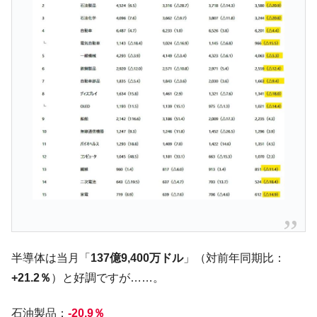
今話題の「楽天ライオンズ」とは？
Fact1
奇跡の毛色「白毛馬」とは？
Fact1
全て勝つといくら？ 競馬GI競走で勝利騎手がもら
Fact1
える賞金とは？
平成仮面ライダーの意外すぎるモチーフとは？
Fact1
発表から2日で大崩壊、鳴かず飛ばずに終わりそう
Fact1
なスーパーリーグとは？
日本人マスターズ挑戦の歴史。松山以前に最高位
Fact1
だった選手とは？
甲子園通算本塁打、最多の清原に次いで多く打っ
Fact1
ている意外な選手とは？
セレクトセールの高額取引馬が稼いだ金額とは？
Fact1
半導体は当月「
137億9,400万ドル
」（対前年同期比：
+21.2％
）と好調ですが……。
石油製品：
-20.9％