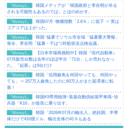
韓国メディアが「韓国政府と李在明が吊る
『Money1』
される可能性もあるのでは」とほのめかす。
韓国07月･物価指数「2.8％」に低下 ⇒ 実は
『Money1』
コアコアは上がった。
韓国･猛暑でソウル市全域「猛暑重大警報」
『Money1』
発令。李在明「猛暑・干ばつ対処状況点検会議」
【日本市場再挑戦中】韓国『現代自動車』
『Money1』
07月販売台数は去年のほぼ半分「71台」しか売れなかっ
た。『起亜』は9台だけ
韓国「信用赦免を何回やっても、何回やっ
『Money1』
ても」⇒ 257万人赦免したのに60万人がまた延滞者に転
落！
韓国K9専用砲弾･装薬自動供給装甲車両･珍
『Money1』
兵器「K10」が改良に乗り出す。
韓国「2026年07月の輸出入」絶好調。半導
『Money1』
体だけで410億ドル、輸出全体の41％もある