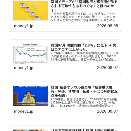
韓国メディアが「韓国政府と李在明が吊る
される可能性もあるのでは」とほのめか
す。
「だから官製相場だってば」という話なのですが、
さすがの韓国メディアでも李在明（イ・ジェミョ
ン）さんと愉快な仲間たちを非難する記事が出るよ
うになっています。もちろん株価の暴落についてで
money1.jp
2026.08.08
『朝鮮日報』に面白い記事が出ています。「東西南
北」というコ...
韓国07月･物価指数「2.8％」に低下 ⇒ 実
はコアコアは上がった。
2026年08月04日、韓国の産業通商資源部は「07月
の消費者物価」のデータを公表しました。2026年
07月の消費者物価は、農畜水産物および石油類の
上昇率が鈍化したことなどにより、前年同月比
2.8％上昇（06月は3.2％）となり、上昇率は前...
money1.jp
2026.08.07
韓国･猛暑でソウル市全域「猛暑重大警
報」発令。李在明「猛暑・干ばつ対処状況
点検会議」
2026年夏。韓国は猛暑です。2026年08月2日午後
1時26分には慶尚南道の梁山市で「42.5℃」を記
録。これは1904年に近代的な気象観測が始まって
以来の韓国史上最高気温です。08月04日には、ソ
money1.jp
2026.08.07
ウル市全域への「猛暑重大警報」が発令され...
【日本市場再挑戦中】韓国『現代自動車』