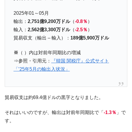
た ⇒ 国家が行った恐るべき株価操作であり、空前の国政壟
断
2025年01～05月
韓国･警察職員が「丸刈りになって抗議活
輸出：
2,751億9,200万ドル
（
-0.8％
）
『Money1』
動」
輸入：
2,562億3,300万ドル
（
-2.5％
）
中国だけが鉄鋼輸出を異常増加させる ⇒ 中
『Money1』
貿易収支（輸出 – 輸入）：
189億5,900万ドル
国の過剰生産が世界を蝕む。
※
（ ）内は対前年同期比の増減
韓国製造業「半導体絶好調」のウラで他業
『Money1』
種は全般的「不調」⇒ PSIが示す現況は決して良くない。
⇒参照・引用元：
『韓国 関税庁』公式サイト
「’25年5月の輸出入状況」
【米韓激突案件】韓国消費者院が『クーパ
『Money1』
ン』1人当たり賠償10万ウォンを認定 ⇒ 総額3兆7,000億
韓国で猛暑。南東部では干ばつ
『Money1』
韓国型イージス搭載の次世代駆逐艦
『Money1』
貿易収支は約69.4億ドルの黒字となりました。
「KDDX」1番艦、2032年竣工と公示
【対日本円】ウォン安が急進！ 日米の協調
それはいいのですが、輸出は対前年同期比で「
-1.3％
」で
『Money1』
に韓国がいっちょがみしたのでは。
す。
韓国政府『BYD』車への補助金を全廃 ⇒ 実
『Money1』