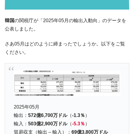
韓国･李在明「青年層の雇用状況が悪い。せ
『Money1』
や、若者に起業させよう」⇒ どんな雇用対策だソレ。
【韓国の外貨準備】2026年07月は4,279億ド
『Money1』
韓国
の関税庁が「2025年05月の輸出入動向」のデータを
ル。外平債の発行「19.4億ドル」
公表しました。
韓国「ここは北朝鮮なのか。選管がサーバ
『Money1』
ーにウソのデータを入力したのは明白だ」
さあ05月はどのように締まったでしょうか。以下をご覧
韓国･李在明さっそく不動産対策で浅薄な発
『Money1』
ください。
言。
韓国は「中国と同じく」投資に不適格な国
『Money1』
だ。
『韓国銀行』が「金の保有量を増やしま
『Money1』
す」⇒「金を経由するドル入手」手段ではないのか？
韓国･外為取引量「1日当たり1,214.4億ド
『Money1』
ル」まで拡大 ⇒ 海外資金の動きに強く左右される状態
2025年05月
輸出：
572億6,700万ドル
（
-1.3％
）
韓国･帰ってきた李在明。李在明を支持しな
『Money1』
い「50.5％」に上昇
輸入：
503億2,900万ドル
（
-5.3％
）
貿易収支（輸出 – 輸入）：
69億3,800万ドル
韓国大統領府ボンクラ政策室長が告発され
『Money1』