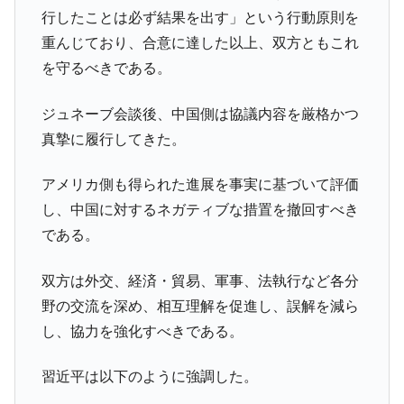
他人事のような発言。
行したことは必ず結果を出す」という行動原則を
重んじており、合意に達した以上、双方ともこれ
韓国半導体『SKハイニックス』2026年2Qの
『Money1』
業績「史上最高益」当期純利益は前年同期比13.4倍に。
を守るべきである。
韓国･加徳島新国際空港「またも暗礁」の危
『Money1』
ジュネーブ会談後、中国側は協議内容を厳格かつ
機 ⇒ 10.7兆では損が出るからできない。
真摯に履行してきた。
【速報】韓国株式市場の暴落・本日07月29
『Money1』
日(水)もサイドカー・サーキットブレイカーの二段コンボ
アメリカ側も得られた進展を事実に基づいて評価
発動！
し、中国に対するネガティブな措置を撤回すべき
IT産業は人を雇用する効果は低い。全産業の
『Money1』
である。
半分未満しか雇用を生まない
日本の誇る海洋資源調査船『白嶺』は先進技術の
Fact1
双方は外交、経済・貿易、軍事、法執行など各分
塊！
野の交流を深め、相互理解を促進し、誤解を減ら
夏の甲子園、優勝校を最も多く輩出している都道
Fact1
し、協力を強化すべきである。
府県とは？
今話題の「楽天ライオンズ」とは？
Fact1
習近平は以下のように強調した。
奇跡の毛色「白毛馬」とは？
Fact1