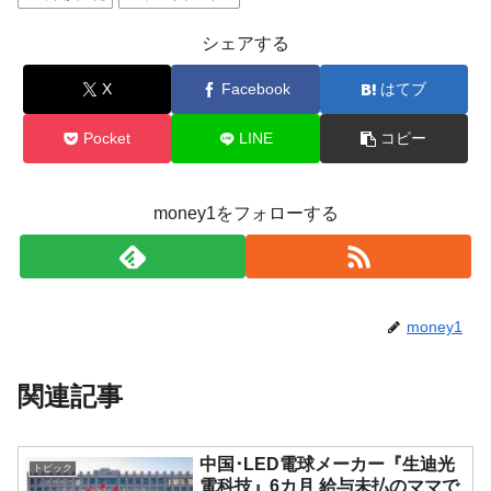
シェアする
X
Facebook
はてブ
Pocket
LINE
コピー
money1をフォローする
money1
関連記事
中国･LED電球メーカー『生迪光
トピック
電科技』6カ月 給与未払のママで