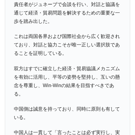
ドを掲げる「在韓反米勢力」
責任者がジュネーブで会談を行い、対話と協議を
韓国政府「2035年までに18.4GW規模のAIデ
『Money1』
通じて経済・貿易問題を解決するための重要な一
ータセンター整備」⇒ だから無理だってば。
歩を踏み出した。
JPモルガン「韓国レバレッジETFの清算は
『Money1』
ほぼ終わった」
これは両国各界および国際社会から広く歓迎され
韓国『国民年金公団』株価暴落で200兆蒸
『Money1』
ており、対話と協力こそが唯一正しい選択肢であ
発。
ることを証明している。
韓国政府「ニセＫ-ブランドを通報しようキ
『Money1』
ャンペーン」⇒ あの名物教授も登場！
双方はすでに確立した経済・貿易協議メカニズム
を有効に活用し、平等の姿勢を堅持し、互いの懸
韓国「橋が落ちました」⇒ 耐久性「なさす
『Money1』
ぎ」では。
念を尊重し、Win-Winの結果を目指すべきであ
る。
韓国鉄鋼最大手『POSCO』ズブズブ沈む。
『Money1』
営業利益80.2％も減少
中国側は誠意を持っており、同時に原則も有して
米国下院「韓国の公務員個人をターゲット
『Money1』
いる。
にぶん殴る法案」提出！⇒ クーパン問題は合衆国企業に対
する差別。許してはおかぬ
中国人は一貫して「言ったことは必ず実行し、実
韓国ボンクラ政策室長･金容範、株価暴落に
『Money1』