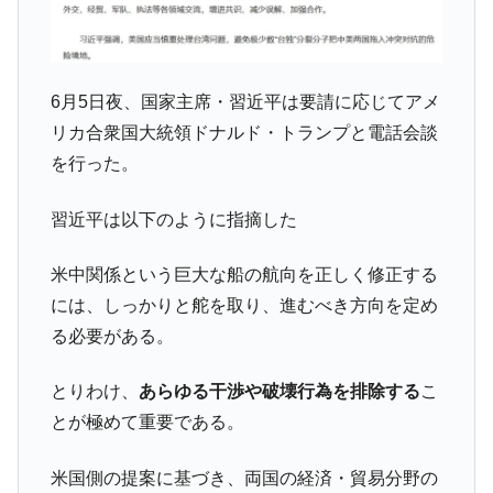
中国だけが鉄鋼輸出を異常増加させる ⇒ 中
『Money1』
国の過剰生産が世界を蝕む。
韓国製造業「半導体絶好調」のウラで他業
『Money1』
6月5日夜、国家主席・習近平は要請に応じてアメ
種は全般的「不調」⇒ PSIが示す現況は決して良くない。
リカ合衆国大統領ドナルド・トランプと電話会談
【米韓激突案件】韓国消費者院が『クーパ
『Money1』
を行った。
ン』1人当たり賠償10万ウォンを認定 ⇒ 総額3兆7,000億
韓国で猛暑。南東部では干ばつ
『Money1』
習近平は以下のように指摘した
韓国型イージス搭載の次世代駆逐艦
『Money1』
「KDDX」1番艦、2032年竣工と公示
米中関係という巨大な船の航向を正しく修正する
【対日本円】ウォン安が急進！ 日米の協調
『Money1』
には、しっかりと舵を取り、進むべき方向を定め
に韓国がいっちょがみしたのでは。
る必要がある。
韓国政府『BYD』車への補助金を全廃 ⇒ 実
『Money1』
は韓国で『BYD』車は売れている。6カ月で対前年同期比
とりわけ、
あらゆる干渉や破壊行為を排除する
こ
1.9倍！
とが極めて重要である。
在韓米国大使スティールが着韓！⇒ さっそ
『Money1』
く空港に詰めかけ「出て行け！」「極右勢力」のプラカー
米国側の提案に基づき、両国の経済・貿易分野の