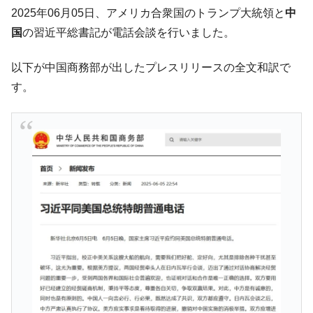
韓国「ここは北朝鮮なのか。選管がサーバ
『Money1』
2025年06月05日、アメリカ合衆国のトランプ大統領と
中
ーにウソのデータを入力したのは明白だ」
国
の習近平総書記が電話会談を行いました。
韓国･李在明さっそく不動産対策で浅薄な発
『Money1』
言。
以下が中国商務部が出したプレスリリースの全文和訳で
韓国は「中国と同じく」投資に不適格な国
『Money1』
す。
だ。
『韓国銀行』が「金の保有量を増やしま
『Money1』
す」⇒「金を経由するドル入手」手段ではないのか？
韓国･外為取引量「1日当たり1,214.4億ド
『Money1』
ル」まで拡大 ⇒ 海外資金の動きに強く左右される状態
韓国･帰ってきた李在明。李在明を支持しな
『Money1』
い「50.5％」に上昇
韓国大統領府ボンクラ政策室長が告発され
『Money1』
た ⇒ 国家が行った恐るべき株価操作であり、空前の国政壟
断
韓国･警察職員が「丸刈りになって抗議活
『Money1』
動」