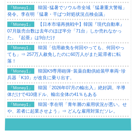
韓国･猛暑でソウル市全域「猛暑重大警報」
『Money1』
発令。李在明「猛暑・干ばつ対処状況点検会議」
【日本市場再挑戦中】韓国『現代自動車』
『Money1』
07月販売台数は去年のほぼ半分「71台」しか売れなかっ
た。『起亜』は9台だけ
韓国「信用赦免を何回やっても、何回やっ
『Money1』
ても」⇒ 257万人赦免したのに60万人がまた延滞者に転
落！
韓国K9専用砲弾･装薬自動供給装甲車両･珍
『Money1』
兵器「K10」が改良に乗り出す。
韓国「2026年07月の輸出入」絶好調。半導
『Money1』
体だけで410億ドル、輸出全体の41％もある
韓国･李在明「青年層の雇用状況が悪い。せ
『Money1』
や、若者に起業させよう」⇒ どんな雇用対策だソレ。
【韓国の外貨準備】2026年07月は4,279億ド
『Money1』
ル。外平債の発行「19.4億ドル」