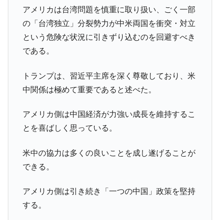
アメリカは台湾問題を慎重に取り扱い、ごく一部
全て勝つといくら？ 競馬GI競走で勝利騎手がもら
Fact1
える賞金とは？
の「台湾独立」分裂勢力が中米両国を衝突・対立
という危険な状況に引きずり込むのを回避すべき
平成仮面ライダーの意外すぎるモチーフとは？
Fact1
である。
発表から2日で大崩壊、鳴かず飛ばずに終わりそう
Fact1
なスーパーリーグとは？
トランプは、習近平主席を深く尊敬しており、米
日本人マスターズ挑戦の歴史。松山以前に最高位
Fact1
中関係は極めて重要であると述べた。
だった選手とは？
甲子園通算本塁打、最多の清原に次いで多く打っ
Fact1
アメリカ側は中国経済が力強い成長を維持するこ
ている意外な選手とは？
とを喜ばしく思っている。
セレクトセールの高額取引馬が稼いだ金額とは？
Fact1
米中の協力は多くの良いことを成し遂げることが
できる。
アメリカ側は引き続き「一つの中国」政策を堅持
する。