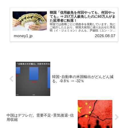
韓国「信用赦免を何回やっても、何回やっ
ても」⇒ 257万人赦免したのに60万人がま
た延滞者に転落！
韓国では政権ごとに徳政令を発動しています。先に
ご紹介したとおり、韓国大統領に成りおおせた李在
明（イ・ジェミョン）さんも、尹錫悦（ユン・ソギ
ョル）前政権が行った――「新出発基金」をバッド
money1.jp
2026.08.07
バンクにして不良債権の買い取りを行い、分割償還
や元利減免...
韓国･自動車の米国輸出がどんどん減
る。-9.8％ ⇒ -32％
中国はデフレだ。需要不足･景気後退･信
用収縮