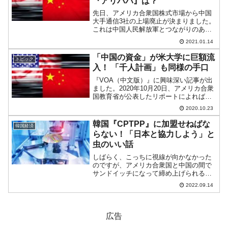
『アリババ』は？
先日、アメリカ合衆国株式市場から中国
大手通信3社の上場廃止が決まりました。
これは中国人民解放軍とつながりのある
企業の株式を廃止し、資金の供給を断と
2021.01.14
うという動きの一環です。トランプ政権
も残すところあと数日ですが、さらに他
「中国の資金」が米大学に巨額流
トピック
の企業の株式も上場廃止...
入！ 「千人計画」も同様の手口
『VOA（中文版）』に興味深い記事が出
ました。2020年10月20日、アメリカ合衆
国教育省が公表したリポートによれば、
合衆国のトップとされる大学は中国やロ
2020.10.23
シアなど、合衆国のライバルと目される
国から多額の資金を受け取っていたの
韓国『CPTPP』に加盟せねばな
韓国経済
に、それを規則に...
らない！「日本と協力しよう」と
虫のいい話
しばらく、こっちに視線が向かなかった
のですが、アメリカ合衆国と中国の間で
サンドイッチになって締め上げられる恐
れが大きくなっていますので、韓国メデ
2022.09.14
ィアでまたぞろ「日本を利用しよう」と
いう話が出ています。『CPTPP』加盟は
韓国にとって必須だ！...
広告