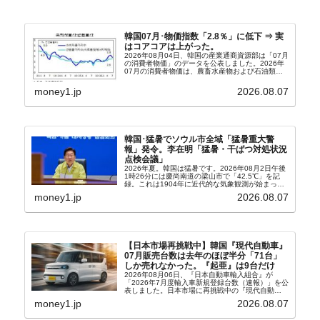
韓国07月･物価指数「2.8％」に低下 ⇒ 実
はコアコアは上がった。
2026年08月04日、韓国の産業通商資源部は「07月
の消費者物価」のデータを公表しました。2026年
07月の消費者物価は、農畜水産物および石油類の
上昇率が鈍化したことなどにより、前年同月比
2.8％上昇（06月は3.2％）となり、上昇率は前...
money1.jp
2026.08.07
韓国･猛暑でソウル市全域「猛暑重大警
報」発令。李在明「猛暑・干ばつ対処状況
点検会議」
2026年夏。韓国は猛暑です。2026年08月2日午後
1時26分には慶尚南道の梁山市で「42.5℃」を記
録。これは1904年に近代的な気象観測が始まって
以来の韓国史上最高気温です。08月04日には、ソ
money1.jp
2026.08.07
ウル市全域への「猛暑重大警報」が発令され...
【日本市場再挑戦中】韓国『現代自動車』
07月販売台数は去年のほぼ半分「71台」
しか売れなかった。『起亜』は9台だけ
2026年08月06日、『日本自動車輸入組合』が
「2026年7月度輸入車新規登録台数（速報）」を公
表しました。日本市場に再挑戦中の『現代自動
車』、また日本市場を攻略したい『BYD』の販売
money1.jp
2026.08.07
台数はこの中に捉えられているはずです。先月から
は韓国の...