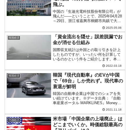
飛ぶ。
中国の『生迪光電科技股份有限公司』が
飛んだ――ということで、2025年04月28
～29日、浙江省嘉興市桐郷市烏鎮で大規
模な労働者（千人規模）による抗議事件
2025.05.06
が発生しました。↑『生迪光電科技股份有
限公司』のホームページはすでにアクセ
「資金流出を隠せ」誤差脱漏でお
韓国経済
スできなくな...
金が消せる仕組み
国際収支統計は外国との取り引きを計上
したものですが、いったい何を計算して
いるのかという件をご紹介します。本質
はその国の「外国からの資金流入」と
2022.03.18
「外国への資金流出」を計上し、その収
支を計算しています。資金流入といって
韓国『現代自動車』のEVが中国
韓国経済
も、流入の仕方は多岐に渡り...
で「69台」しか売れず。現代車の
衰退が鮮明
韓国の自動車企業は中国でのシェアを失
い続けています。※データ出典：『自動
車産業ポータル MARKLINES』Money1
でもご紹介しましたが、『自動車産業ポ
2021.11.18
ータル MARKLINES』のデータによれ
ば、2020年のシェアはわずか「3.5％」...
米市場「中国企業の上場廃止」は
中国経済
どこまでいくか。時価総額最高の