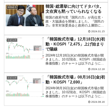
ありますか？」ですが、2022年05月10日
に公開された「2022年03月の国際収支統
韓国･総選挙に向けてドタバタ。
韓国経済
計」に興味...
文在寅も黙っていられなくなる
韓国の政府与党『国民の力』が高位党・
政・大協議会を開催しました。『国民の
力』非常対策委員会と政府の上層部によ
る会合です。来る総選挙で負けられない
2024.01.15
『国民の力』としては、政府を握ってい
るという利点を最大限に生かす必要があ
「韓国株式市場」12月18日(水)初
トピック
ります。↑韓悳洙（ハン・...
動・KOSPI「2,475」上げ始まり
で陽線
2024年12月18日(水)の韓国株式市場が開
きました。10:02現在、KOSPI（韓国総合
株価指数）のチャートは以下のようにな
っています（チャートは
2024.12.18
『Investing.com』より引用）。上げ始ま
りで、現在のところ陽線。KOSPIは「2...
「韓国株式市場」08月16日(金)初
トピック
動・KOSPI「2,690」
2024年08月16日(金)の韓国株式市場が開
きました。10:02現在、KOSPI（韓国総合
株価指数）のチャートは以下のようにな
っています（チャートは
2024.08.16
『Investing.com』より引用）。投資家別
売買動向は以下です。⇒データ引用元：