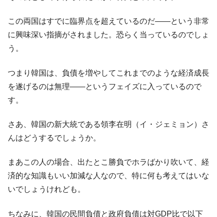
全て勝つといくら？ 競馬GI競走で勝利騎手がもら
Fact1
この両国はすでに臨界点を超えているのだ――という非常
える賞金とは？
に興味深い指摘がされました。恐らく当っているのでしょ
平成仮面ライダーの意外すぎるモチーフとは？
Fact1
う。
発表から2日で大崩壊、鳴かず飛ばずに終わりそう
Fact1
なスーパーリーグとは？
つまり韓国は、負債を増やしてこれまでのような経済成長
日本人マスターズ挑戦の歴史。松山以前に最高位
Fact1
を遂げるのは無理――というフェイズに入っているので
だった選手とは？
す。
甲子園通算本塁打、最多の清原に次いで多く打っ
Fact1
ている意外な選手とは？
さあ、韓国の新大統である領李在明（イ・ジェミョン）さ
セレクトセールの高額取引馬が稼いだ金額とは？
Fact1
んはどうするでしょうか。
まあこの人の場合、出たとこ勝負でホラばかり吹いて、経
済的な知識もいい加減な人なので、特に何も考えてはいな
いでしょうけれども。
ちなみに、韓国の民間負債と政府負債は対GDP比で以下