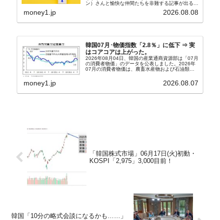
ン）さんと愉快な仲間たちを非難する記事が出るよ
うになっています。もちろん株価の暴落についてで
money1.jp
2026.08.08
『朝鮮日報』に面白い記事が出ています。「東西南
北」というコ...
韓国07月･物価指数「2.8％」に低下 ⇒ 実
はコアコアは上がった。
2026年08月04日、韓国の産業通商資源部は「07月
の消費者物価」のデータを公表しました。2026年
07月の消費者物価は、農畜水産物および石油類の
上昇率が鈍化したことなどにより、前年同月比
2.8％上昇（06月は3.2％）となり、上昇率は前...
money1.jp
2026.08.07
「韓国株式市場」06月17日(火)初動・
KOSPI「2,975」3,000目前！
韓国「10分の略式会談になるかも……」