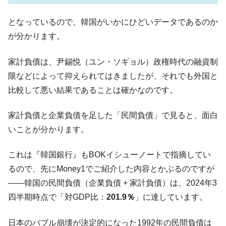
【対日本円】ウォン安が急進！ 日米の協調
『Money1』
に韓国がいっちょがみしたのでは。
となっているので、韓国がいかにひどいデータであるのか
が分かります。
韓国政府『BYD』車への補助金を全廃 ⇒ 実
『Money1』
は韓国で『BYD』車は売れている。6カ月で対前年同期比
1.9倍！
家計負債は、尹錫悦（ユン・ソギョル）政権時代の融資制
限などによって抑えられてはきましたが、それでも外国と
在韓米国大使スティールが着韓！⇒ さっそ
『Money1』
く空港に詰めかけ「出て行け！」「極右勢力」のプラカー
比較して悪い結果であることは確かなのです。
ドを掲げる「在韓反米勢力」
韓国政府「2035年までに18.4GW規模のAIデ
家計負債と企業負債を足した「民間負債」で見ると、面白
『Money1』
ータセンター整備」⇒ だから無理だってば。
いことが分かります。
JPモルガン「韓国レバレッジETFの清算は
『Money1』
ほぼ終わった」
これは『韓国銀行』もBOKイシューノートで指摘してい
るので、先にMoney1でご紹介した内容とかぶるのですが
韓国『国民年金公団』株価暴落で200兆蒸
『Money1』
発。
――韓国の民間負債（企業負債 + 家計負債）は、2024年3
四半期時点で「対GDP比：
201.9％
」に達しています。
韓国政府「ニセＫ-ブランドを通報しようキ
『Money1』
ャンペーン」⇒ あの名物教授も登場！
日本のバブル崩壊が決定的になった1992年の民間負債は