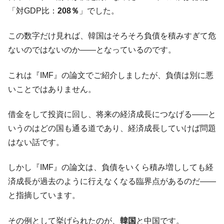
韓国「橋が落ちました」⇒ 耐久性「なさす
『Money1』
「対GDP比：
208％
」でした。
ぎ」では。
韓国鉄鋼最大手『POSCO』ズブズブ沈む。
『Money1』
この数字だけ見れば、韓国はそろそろ負債を積みすぎて危
営業利益80.2％も減少
ないのではないのか――となっているのです。
米国下院「韓国の公務員個人をターゲット
『Money1』
にぶん殴る法案」提出！⇒ クーパン問題は合衆国企業に対
これは『IMF』の論文でご紹介しましたが、負債は別に悪
する差別。許してはおかぬ
いことではありません。
韓国ボンクラ政策室長･金容範、株価暴落に
『Money1』
他人事のような発言。
借金をして投資に回し、将来の経済成長につなげる――と
韓国半導体『SKハイニックス』2026年2Qの
『Money1』
いうのはどの国も通る道であり、経済成長していけば問題
業績「史上最高益」当期純利益は前年同期比13.4倍に。
はない話です。
日本の誇る海洋資源調査船『白嶺』は先進技術の
Fact1
塊！
しかし『IMF』の論文は、負債をいくら積み増ししても経
夏の甲子園、優勝校を最も多く輩出している都道
Fact1
済成長が過去のように行えなくなる臨界点があるのだ――
府県とは？
と指摘しています。
今話題の「楽天ライオンズ」とは？
Fact1
その例として挙げられたのが、
韓国
と中国です。
奇跡の毛色「白毛馬」とは？
Fact1