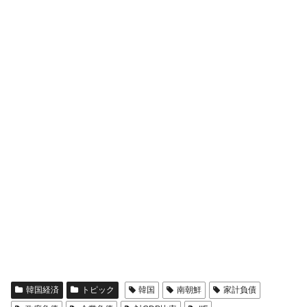
韓国経済
トピック
韓国
南朝鮮
家計負債