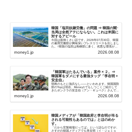
韓国「塩田奴隷労働」の問題 ⇒ 韓国の闇･
当局は全然アテにならない。これは米国に
対するアピール
今回は面倒くさい話です。2026年07月30日、韓国
の雇用労働部が興味深いプレスリリースを出しまし
た。↑韓国の塩田は島嶼部に多く、劣悪な環境が一
般に見られることが少ないため、事件の発覚を妨げ
money1.jp
2026.08.08
たといわれます（後述）。これは、いわゆる「塩田
奴隷...
「韓国軍はたるんでいる」案件 × ２。⇒
韓国軍をダメにする最強タッグ「李在明 +
安圭伯」
弱将のもとに強兵なし――といわれます。韓国国防
部のTopは現在、Money1でもしつこくご紹介して
きたボンクラの安圭伯（アン・ギュベク）さんで
す。↑経済的無知蒙昧な李在明（イ・ジェミョン）
money1.jp
2026.08.08
さんと「韓国初の文官上がり」の国防部長官安圭伯
（アン...
韓国メディアが「韓国政府と李在明が吊る
される可能性もあるのでは」とほのめか
す。
「だから官製相場だってば」という話なのですが、
さすがの韓国メディアでも李在明（イ・ジェミョ