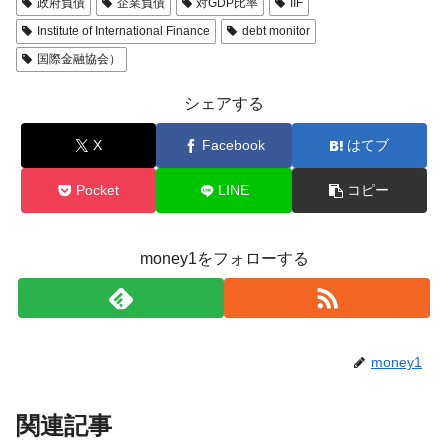
政府負債
企業負債
対GDP比率
IIF
Institute of International Finance
debt monitor
国際金融協会）
シェアする
X
Facebook
はてブ
Pocket
LINE
コピー
money1をフォローする
money1
関連記事