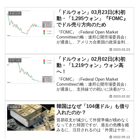
「ドルウォン」03月23日(木)初
トピック
動・「1,295ウォン」『FOMC』
でドル売り方向のため
『FOMC』（Federal Open Market
Committeeの略：連邦公開市場委員会）
が通過し、アメリカ合衆国の政策金利は
0.25％（＝25bp）上昇しました。しか
2023.03.23
し、年末の金利予測は据え置きで、金利
上昇局面が終わりに近づいたと...
「ドルウォン」02月02日(木)初
トピック
動・「1,219ウォン」ウォン高
へ！
『FOMC』（Federal Open Market
Committeeの略：連邦公開市場委員会）
が通過し、支持線での戦いに決着がつき
ました。ウォン高方向への進行です。
2023.02.02
2023年02月02日(木)の市場が開きまし
た。10:00現在、ドルウォ...
韓国はなぜ「104億ドル」も借り
韓国経済
入れたのか？
貿易収支が減少して外貨準備が積めなく
なってきた韓国ですが、過去の危機を鑑
みるに、注目されるのは「外貨は十分に
あるのか」です。平たくいえば「ドルは
2022.05.12