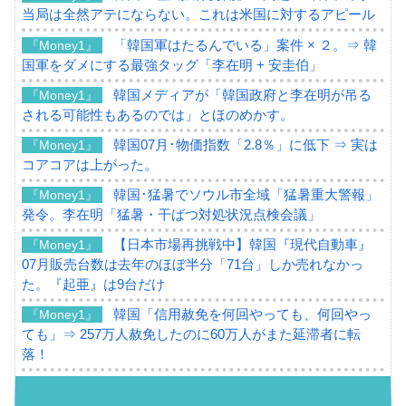
当局は全然アテにならない。これは米国に対するアピール
「韓国軍はたるんでいる」案件 × ２。⇒ 韓
『Money1』
国軍をダメにする最強タッグ「李在明 + 安圭伯」
韓国メディアが「韓国政府と李在明が吊る
『Money1』
される可能性もあるのでは」とほのめかす。
韓国07月･物価指数「2.8％」に低下 ⇒ 実は
『Money1』
コアコアは上がった。
韓国･猛暑でソウル市全域「猛暑重大警報」
『Money1』
発令。李在明「猛暑・干ばつ対処状況点検会議」
【日本市場再挑戦中】韓国『現代自動車』
『Money1』
07月販売台数は去年のほぼ半分「71台」しか売れなかっ
た。『起亜』は9台だけ
韓国「信用赦免を何回やっても、何回やっ
『Money1』
ても」⇒ 257万人赦免したのに60万人がまた延滞者に転
落！
韓国K9専用砲弾･装薬自動供給装甲車両･珍
『Money1』
兵器「K10」が改良に乗り出す。