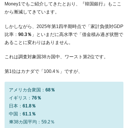
Money1でもご紹介してきたとおり、『韓国銀行』もここ
韓国･帰ってきた李在明。李在明を支持しな
『Money1』
から漸減してきています。
い「50.5％」に上昇
韓国大統領府ボンクラ政策室長が告発され
『Money1』
しかしながら、2025年第1四半期時点で「家計負債対GDP
た ⇒ 国家が行った恐るべき株価操作であり、空前の国政壟
比率：
90.3％
」といまだに高水準で「借金積み過ぎ状態で
断
あることに変わりはありません。
韓国･警察職員が「丸刈りになって抗議活
『Money1』
動」
これは調査対象国38カ国中、ワースト第2位です。
中国だけが鉄鋼輸出を異常増加させる ⇒ 中
『Money1』
国の過剰生産が世界を蝕む。
第1位はカナダで「100.4％」ですが、
韓国製造業「半導体絶好調」のウラで他業
『Money1』
種は全般的「不調」⇒ PSIが示す現況は決して良くない。
アメリカ合衆国：
68％
【米韓激突案件】韓国消費者院が『クーパ
『Money1』
イギリス：
76％
ン』1人当たり賠償10万ウォンを認定 ⇒ 総額3兆7,000億
日本：
61.8％
韓国で猛暑。南東部では干ばつ
『Money1』
中国：
61.1％
韓国型イージス搭載の次世代駆逐艦
『Money1』
※
38カ国平均：59.2％
「KDDX」1番艦、2032年竣工と公示