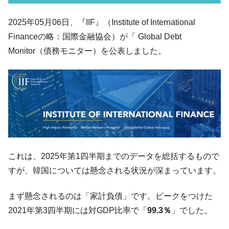
韓国「2026年07月の輸出入」絶好調。半導
『Money1』
2025年05月06日、『IIF』（Institute of International
体だけで410億ドル、輸出全体の41％もある
Financeの略：国際金融協会）が「 Global Debt
韓国･李在明「青年層の雇用状況が悪い。せ
『Money1』
Monitor（債務モニター）を公表しました。
や、若者に起業させよう」⇒ どんな雇用対策だソレ。
【韓国の外貨準備】2026年07月は4,279億ド
『Money1』
ル。外平債の発行「19.4億ドル」
韓国「ここは北朝鮮なのか。選管がサーバ
『Money1』
ーにウソのデータを入力したのは明白だ」
韓国･李在明さっそく不動産対策で浅薄な発
『Money1』
言。
これは、2025年第1四半期までのデータを総括するもので
韓国は「中国と同じく」投資に不適格な国
『Money1』
だ。
すが、韓国については懸念される状況が深まっています。
『韓国銀行』が「金の保有量を増やしま
『Money1』
まず懸念されるのは「家計負債」です。ピークをつけた
す」⇒「金を経由するドル入手」手段ではないのか？
2021年第3四半期には対GDP比率で「
99.3％
」でした。
韓国･外為取引量「1日当たり1,214.4億ド
『Money1』
ル」まで拡大 ⇒ 海外資金の動きに強く左右される状態