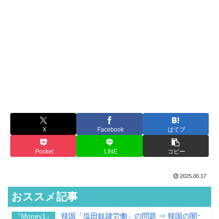
X
Facebook
はてブ
Pocket
LINE
コピー
2025.06.17
おススメ記事
韓国「塩田奴隷労働」の問題 ⇒ 韓国の闇･
『Money1』