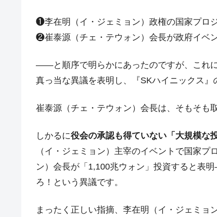
韓国型イージス搭載の次世代駆逐艦「KD
『Money1』
❶李在明（イ・ジェミョン）政権の国家プロ
【対日本円】ウォン安が急進！ 日米
『Money1』
❷崔泰源（チェ・テウォン）会長が政府イベント
韓国政府『BYD』車への補助金を全廃 
『Money1』
1.9倍！
――と順序で明らかにあったのですが、これに対
在韓米国大使スティールが着韓！⇒ 
真っ当な異議を表明し、『SKハイニックス』
『Money1』
ドを掲げる「在韓反米勢力」
崔泰源（チェ・テウォン）会長は、そもそも
韓国政府「2035年までに18.4GW規
『Money1』
JPモルガン「韓国レバレッジETFの
『Money1』
しかるに
役会の承認も得ていない「大規模な
韓国『国民年金公団』株価暴落で200
『Money1』
（イ・ジェミョン）主宰のイベントで国家プ
韓国政府「ニセＫ-ブランドを通報しよ
『Money1』
ン）会長が「1,100兆ウォン」投資すると表
韓国「橋が落ちました」⇒ 耐久性「な
『Money1』
ろ！という異議です。
韓国鉄鋼最大手『POSCO』ズブズブ沈
『Money1』
まったく正しい指摘、李在明（イ・ジェミョ
米国下院「韓国の公務員個人をターゲ
『Money1』