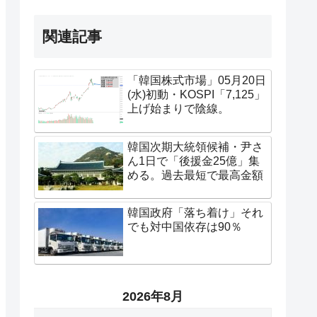
関連記事
「韓国株式市場」05月20日
(水)初動・KOSPI「7,125」
上げ始まりで陰線。
韓国次期大統領候補・尹さ
ん1日で「後援金25億」集
める。過去最短で最高金額
韓国政府「落ち着け」それ
でも対中国依存は90％
2026年8月