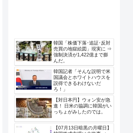
韓国「株価下落･追証･反対
売買の地獄絵図」現実に ⇒
強制決済が1,422億まで膨
んだ。
韓国記者「そんな説明で米
国議会とホワイトハウスを
説得できるわけないだ
ろ！」
【対日本円】ウォン安が急
進！ 日米の協調に韓国がい
っちょがみしたのでは。
【07月13日暗黒の月曜日】