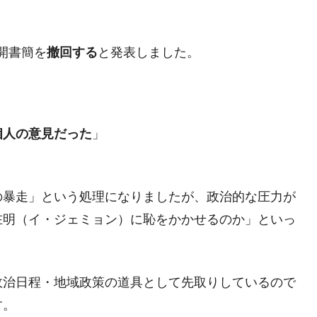
暴落に他人事のような発言。
公開書簡を
撤回する
と発表しました。
年2Qの業績「史上最高益」当期純利益は前年同期比13.4倍に。
危機 ⇒ 10.7兆では損が出るからできない。
月29日(水)もサイドカー・サーキットブレイカーの二段コンボ
個人の意見だった
」
産業の半分未満しか雇用を生まない
したのは政界の責任だ」
の暴走」という処理になりましたが、政治的な圧力が
い結果に。
在明（イ・ジェミョン）に恥をかかせるのか」といっ
』純借入金が約8兆。信用格付け「ネガティブ」にダウン
トブレイカーも発動！ 半導体2銘柄の暴落
政治日程・地域政策の道具として先取りしているので
！
す。