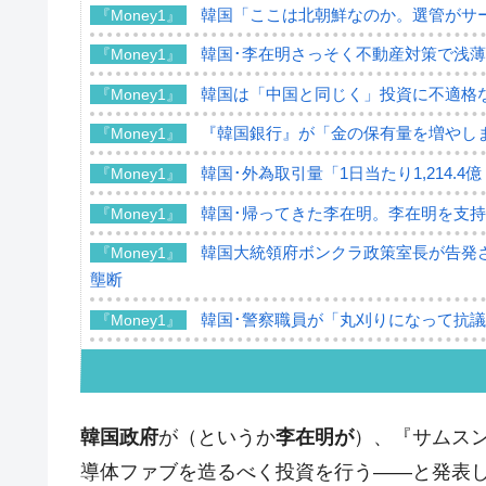
韓国「ここは北朝鮮なのか。選管がサ
『Money1』
韓国･李在明さっそく不動産対策で浅
『Money1』
韓国は「中国と同じく」投資に不適格
『Money1』
『韓国銀行』が「金の保有量を増やし
『Money1』
韓国･外為取引量「1日当たり1,214.
『Money1』
韓国･帰ってきた李在明。李在明を支持し
『Money1』
韓国大統領府ボンクラ政策室長が告発さ
『Money1』
壟断
韓国･警察職員が「丸刈りになって抗
『Money1』
中国だけが鉄鋼輸出を異常増加させる 
『Money1』
韓国製造業「半導体絶好調」のウラで他
『Money1』
韓国政府
が（というか
李在明が
）、『サムス
【米韓激突案件】韓国消費者院が『クーパ
『Money1』
導体ファブを造るべく投資を行う――と発表
韓国で猛暑。南東部では干ばつ
『Money1』