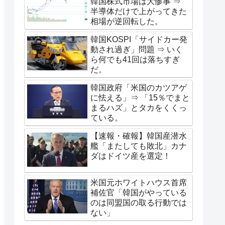
韓国株式市場は大惨事 ⇒
半導体だけで上がってきた
相場が逆回転した。
韓国KOSPI「サイドカー発
動され過ぎ」問題 ⇒ いく
ら何でも41回は落ちすぎ
だ。
韓国政府「米国のカツアゲ
に怯える」⇒ 「15％でまと
まるハズ」とタカをくくっ
ている。
【速報・確報】韓国産潜水
艦「またしても敗北」カナ
ダはドイツ産を選定！
米国元ホワイトハウス首席
補佐官「韓国がやっている
のは同盟国の取る行動では
ない」