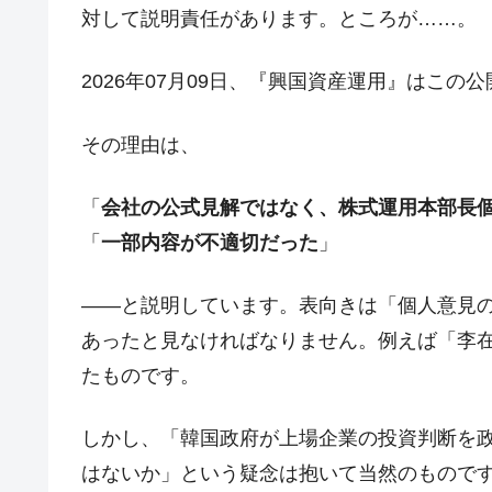
対して説明責任があります。ところが……。
する差別。許してはおかぬ
韓国ボンクラ政策室長･金容範、株価
『Money1』
2026年07月09日、『興国資産運用』はこの
韓国半導体『SKハイニックス』2026
『Money1』
その理由は、
韓国･加徳島新国際空港「またも暗礁」の
『Money1』
【速報】韓国株式市場の暴落・本日07
『Money1』
「
会社の公式見解ではなく、株式運用本部長
発動！
「
一部内容が不適切だった
」
IT産業は人を雇用する効果は低い。全
『Money1』
韓国「株式市場が賭博場のように変質
『Money1』
――と説明しています。表向きは「個人意見
韓国「2026年1Q 資金循環統計」面白
『Money1』
あったと見なければなりません。例えば「李
韓国化学企業最大手『ロッテケミカル
たものです。
『Money1』
韓国株式市場･暗黒の火曜日。サーキッ
『Money1』
しかし、「韓国政府が上場企業の投資判断を
韓国･カードローン金利「15％」突破
『Money1』
はないか」という疑念は抱いて当然のもので