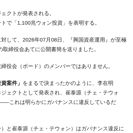
DX」1番艦、2032年竣工と公示
ジェクトが発表される。
の協調に韓国がいっちょがみしたのでは。
で「1,100兆ウォン投資」を表明する。
⇒ 実は韓国で『BYD』車は売れている。6カ月で対前年同期比
して、2026年07月08日、『興国資産運用』が至極
さっそく空港に詰めかけ「出て行け！」「極右勢力」のプラカー
の取締役会あてに公開書簡を送りました。
取締役会（ボード）のメンバーではありません。
模のAIデータセンター整備」⇒ だから無理だってば。
清算はほぼ終わった」
投資案件」
をまるで決まったかのように、李在明
兆蒸発。
ロジェクトとして発表され、崔泰源（チェ・テウォ
うキャンペーン」⇒ あの名物教授も登場！
明――これは明らかにガバナンスに違反しているだ
さすぎ」では。
む。営業利益80.2％も減少
ン）と崔泰源（チェ・テウォン）はガバナンス違反に
ットにぶん殴る法案」提出！⇒ クーパン問題は合衆国企業に対