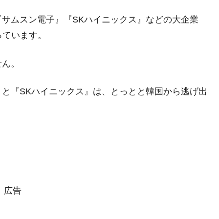
術の塊！
都道府県とは？
サムスン電子』『SKハイニックス』などの大企業
っています。
せん。
がもらえる賞金とは？
？
と『SKハイニックス』は、とっとと韓国から逃げ出
。
りそうなスーパーリーグとは？
高位だった選手とは？
打っている意外な選手とは？
は？
広告