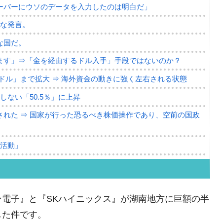
ーバーにウソのデータを入力したのは明白だ」
薄な発言。
な国だ。
ます」⇒「金を経由するドル入手」手段ではないのか？
4億ドル」まで拡大 ⇒ 海外資金の動きに強く左右される状態
ない「50.5％」に上昇
れた ⇒ 国家が行った恐るべき株価操作であり、空前の国政
議活動」
⇒ 中国の過剰生産が世界を蝕む。
業種は全般的「不調」⇒ PSIが示す現況は決して良くない。
ン電子』と『SKハイニックス』が湖南地方に巨額の半
ン』1人当たり賠償10万ウォンを認定 ⇒ 総額3兆7,000億
した件です。