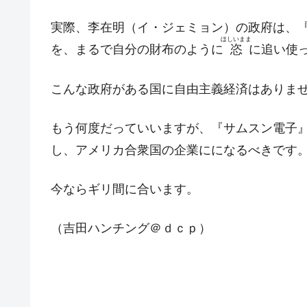
日本の誇る海洋資源調査船『白嶺』は先進技
Fact1
夏の甲子園、優勝校を最も多く輩出している
実際、李在明（イ・ジェミョン）の政府は、『
Fact1
ほしいまま
を、まるで自分の財布のように
恣
に追い使
今話題の「楽天ライオンズ」とは？
Fact1
奇跡の毛色「白毛馬」とは？
Fact1
こんな政府がある国に自由主義経済はありま
全て勝つといくら？ 競馬GI競走で勝利騎手
Fact1
平成仮面ライダーの意外すぎるモチーフとは
もう何度だっていいますが、『サムスン電子』
Fact1
し、アメリカ合衆国の企業にになるべきです
発表から2日で大崩壊、鳴かず飛ばずに終わ
Fact1
日本人マスターズ挑戦の歴史。松山以前に最
Fact1
今ならギリ間に合います。
甲子園通算本塁打、最多の清原に次いで多く
Fact1
セレクトセールの高額取引馬が稼いだ金額と
（吉田ハンチング＠ｄｃｐ）
Fact1