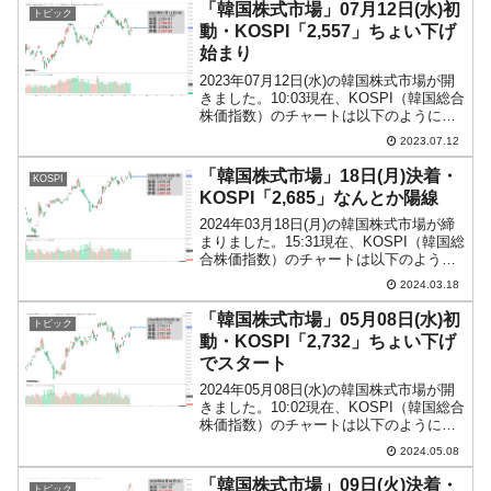
「2,560」には届きませんでした。
「韓国株式市場」07月12日(水)初
トピック
KOSPI...
動・KOSPI「2,557」ちょい下げ
始まり
2023年07月12日(水)の韓国株式市場が開
きました。10:03現在、KOSPI（韓国総合
株価指数）のチャートは以下のようにな
っています（チャートは
2023.07.12
『Investing.com』より引用）。ちょっと
下げて始まりましたが、現在のところ
「韓国株式市場」18日(月)決着・
KOSPI
（わず...
KOSPI「2,685」なんとか陽線
2024年03月18日(月)の韓国株式市場が締
まりました。15:31現在、KOSPI（韓国総
合株価指数）のチャートは以下のように
なっています（チャートは
2024.03.18
『Investing.com』より引用）。なんとか
陽線で締まりました。KOSPIは前日か...
「韓国株式市場」05月08日(水)初
トピック
動・KOSPI「2,732」ちょい下げ
でスタート
2024年05月08日(水)の韓国株式市場が開
きました。10:02現在、KOSPI（韓国総合
株価指数）のチャートは以下のようにな
っています（チャートは
2024.05.08
『Investing.com』より引用）。前日終値
からちょい下げてスタートし、現在はコ
「韓国株式市場」09日(火)決着・
トピック