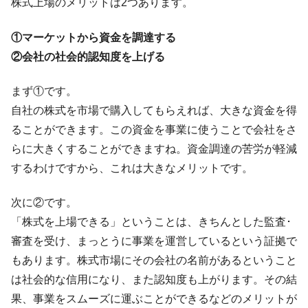
『Money1』
株式上場のメリットは2つあります。
い「50.5％」に上昇
①マーケットから資金を調達する
韓国大統領府ボンクラ政策室長が告発され
『Money1』
た ⇒ 国家が行った恐るべき株価操作であり、空前の国政壟
②会社の社会的認知度を上げる
断
韓国･警察職員が「丸刈りになって抗議活
まず①です。
『Money1』
動」
自社の株式を市場で購入してもらえれば、大きな資金を得
中国だけが鉄鋼輸出を異常増加させる ⇒ 中
『Money1』
ることができます。この資金を事業に使うことで会社をさ
国の過剰生産が世界を蝕む。
らに大きくすることができますね。資金調達の苦労が軽減
韓国製造業「半導体絶好調」のウラで他業
『Money1』
するわけですから、これは大きなメリットです。
種は全般的「不調」⇒ PSIが示す現況は決して良くない。
次に②です。
【米韓激突案件】韓国消費者院が『クーパ
『Money1』
ン』1人当たり賠償10万ウォンを認定 ⇒ 総額3兆7,000億
「株式を上場できる」ということは、きちんとした監査･
審査を受け、まっとうに事業を運営しているという証拠で
韓国で猛暑。南東部では干ばつ
『Money1』
もあります。株式市場にその会社の名前があるということ
韓国型イージス搭載の次世代駆逐艦
『Money1』
は社会的な信用になり、また認知度も上がります。その結
「KDDX」1番艦、2032年竣工と公示
果、事業をスムーズに運ぶことができるなどのメリットが
【対日本円】ウォン安が急進！ 日米の協調
『Money1』