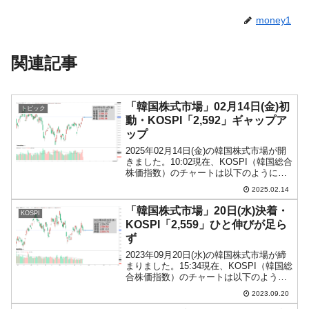
money1
関連記事
「韓国株式市場」02月14日(金)初
トピック
動・KOSPI「2,592」ギャップア
ップ
2025年02月14日(金)の韓国株式市場が開
きました。10:02現在、KOSPI（韓国総合
株価指数）のチャートは以下のようにな
っています（チャートは
2025.02.14
『Investing.com』より引用）。小さめに
ギャップアップして始まりました。
「韓国株式市場」20日(水)決着・
KOSPI
KOSP...
KOSPI「2,559」ひと伸びが足ら
ず
2023年09月20日(水)の韓国株式市場が締
まりました。15:34現在、KOSPI（韓国総
合株価指数）のチャートは以下のように
なっています（チャートは
2023.09.20
『Investing.com』より引用）。