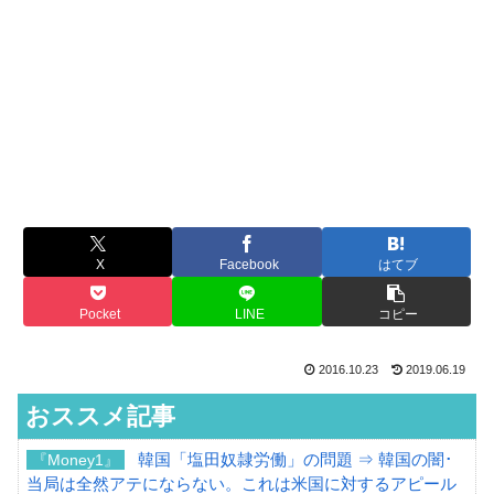
X
Facebook
はてブ
Pocket
LINE
コピー
2016.10.23
2019.06.19
おススメ記事
韓国「塩田奴隷労働」の問題 ⇒ 韓国の闇･
『Money1』
当局は全然アテにならない。これは米国に対するアピール