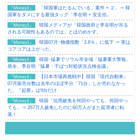
「韓国軍はたるんでいる」案件 × ２。⇒ 韓
『Money1』
国軍をダメにする最強タッグ「李在明 + 安圭伯」
韓国メディアが「韓国政府と李在明が吊る
『Money1』
される可能性もあるのでは」とほのめかす。
韓国07月･物価指数「2.8％」に低下 ⇒ 実は
『Money1』
コアコアは上がった。
韓国･猛暑でソウル市全域「猛暑重大警報」
『Money1』
発令。李在明「猛暑・干ばつ対処状況点検会議」
【日本市場再挑戦中】韓国『現代自動車』
『Money1』
07月販売台数は去年のほぼ半分「71台」しか売れなかっ
た。『起亜』は9台だけ
韓国「信用赦免を何回やっても、何回やっ
『Money1』
ても」⇒ 257万人赦免したのに60万人がまた延滞者に転
落！
韓国K9専用砲弾･装薬自動供給装甲車両･珍
『Money1』
兵器「K10」が改良に乗り出す。