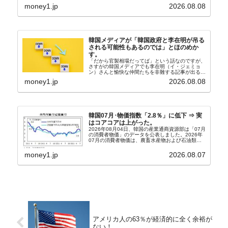
す。↑経済的無知蒙昧な李在明（イ・ジェミョン）
money1.jp
2026.08.08
さんと「韓国初の文官上がり」の国防部長官安圭伯
（アン...
韓国メディアが「韓国政府と李在明が吊る
される可能性もあるのでは」とほのめか
す。
「だから官製相場だってば」という話なのですが、
さすがの韓国メディアでも李在明（イ・ジェミョ
ン）さんと愉快な仲間たちを非難する記事が出るよ
うになっています。もちろん株価の暴落についてで
money1.jp
2026.08.08
『朝鮮日報』に面白い記事が出ています。「東西南
北」というコ...
韓国07月･物価指数「2.8％」に低下 ⇒ 実
はコアコアは上がった。
2026年08月04日、韓国の産業通商資源部は「07月
の消費者物価」のデータを公表しました。2026年
07月の消費者物価は、農畜水産物および石油類の
上昇率が鈍化したことなどにより、前年同月比
2.8％上昇（06月は3.2％）となり、上昇率は前...
money1.jp
2026.08.07
アメリカ人の63％が経済的に全く余裕が
ない！