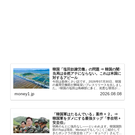
韓国「塩田奴隷労働」の問題 ⇒ 韓国の闇･
当局は全然アテにならない。これは米国に
対するアピール
今回は面倒くさい話です。2026年07月30日、韓国
の雇用労働部が興味深いプレスリリースを出しまし
た。↑韓国の塩田は島嶼部に多く、劣悪な環境が一
般に見られることが少ないため、事件の発覚を妨げ
money1.jp
2026.08.08
たといわれます（後述）。これは、いわゆる「塩田
奴隷...
「韓国軍はたるんでいる」案件 × ２。⇒
韓国軍をダメにする最強タッグ「李在明 +
安圭伯」
弱将のもとに強兵なし――といわれます。韓国国防
部のTopは現在、Money1でもしつこくご紹介して
きたボンクラの安圭伯（アン・ギュベク）さんで