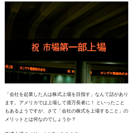
韓国「2026年07月の輸出入」絶好調。半導
『Money1』
体だけで410億ドル、輸出全体の41％もある
韓国･李在明「青年層の雇用状況が悪い。せ
『Money1』
や、若者に起業させよう」⇒ どんな雇用対策だソレ。
【韓国の外貨準備】2026年07月は4,279億ド
『Money1』
ル。外平債の発行「19.4億ドル」
韓国「ここは北朝鮮なのか。選管がサーバ
『Money1』
ーにウソのデータを入力したのは明白だ」
韓国･李在明さっそく不動産対策で浅薄な発
『Money1』
言。
韓国は「中国と同じく」投資に不適格な国
『Money1』
だ。
「会社を起業した人は株式上場を目指す」なんて話があり
『韓国銀行』が「金の保有量を増やしま
『Money1』
ます。アメリカでは上場して億万長者に！ といったこと
す」⇒「金を経由するドル入手」手段ではないのか？
もあるようですが、さて「会社の株式を上場すること」の
韓国･外為取引量「1日当たり1,214.4億ド
『Money1』
メリットとは何なのでしょうか？
ル」まで拡大 ⇒ 海外資金の動きに強く左右される状態
韓国･帰ってきた李在明。李在明を支持しな