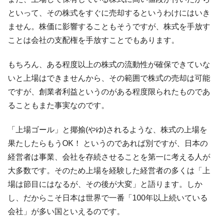
全て勝つといくら？ 競馬GI競走で勝利騎手がもら
Fact1
える賞金とは？
といって、その株式をすぐに売却するというわけにはいき
ません。株価に影響することもそうですが、株式を手放す
平成仮面ライダーの意外すぎるモチーフとは？
Fact1
ことは会社の支配権を手放すことでもあります。
発表から2日で大崩壊、鳴かず飛ばずに終わりそう
Fact1
なスーパーリーグとは？
もちろん、ある程度以上の株式の流動性が確保できていな
日本人マスターズ挑戦の歴史。松山以前に最高位
Fact1
いと上場はできませんから、その範囲で株式の売却は可能
だった選手とは？
ですが、創業者利益というのがある程度限られたものであ
甲子園通算本塁打、最多の清原に次いで多く打っ
Fact1
ることもまた事実なのです。
ている意外な選手とは？
セレクトセールの高額取引馬が稼いだ金額とは？
Fact1
「上場ゴール」と揶揄(やゆ)されるような、株式の上場を
果たしたらもうOK！ というのであれば別ですが、日本の
経営者は事業、会社を存続させることを第一に考える人が
大多数です。そのため上場を経験した経営者の多くは「上
場は節目にはなるが、その後が大変」と語ります。しか
し、だからこそ日本は世界で一番「100年以上続いている
会社」が多い国といえるのです。