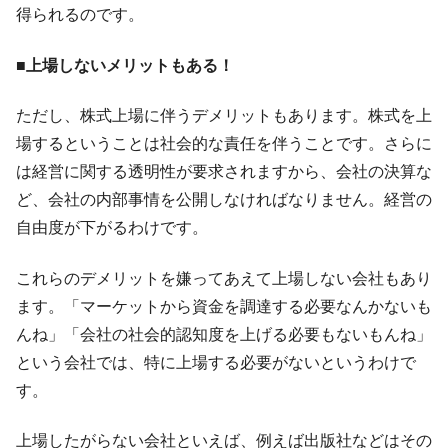
得られるのです。
に韓国がいっちょがみしたのでは。
韓国政府『BYD』車への補助金を全廃 ⇒ 実
『Money1』
■上場しないメリットもある！
は韓国で『BYD』車は売れている。6カ月で対前年同期比
1.9倍！
ただし、株式上場に伴うデメリットもあります。株式を上
在韓米国大使スティールが着韓！⇒ さっそ
『Money1』
場するということは社会的な責任を伴うことです。さらに
く空港に詰めかけ「出て行け！」「極右勢力」のプラカー
ドを掲げる「在韓反米勢力」
は経営に関する透明性が要求されますから、会社の決算な
ど、会社の内部事情を公開しなければなりません。経営の
韓国政府「2035年までに18.4GW規模のAIデ
『Money1』
ータセンター整備」⇒ だから無理だってば。
自由度が下がるわけです。
JPモルガン「韓国レバレッジETFの清算は
『Money1』
これらのデメリットを嫌ってあえて上場しない会社もあり
ほぼ終わった」
ます。「マーケットから資金を調達する必要なんかないも
韓国『国民年金公団』株価暴落で200兆蒸
『Money1』
んね」「会社の社会的認知度を上げる必要もないもんね」
発。
という会社では、特に上場する必要がないというわけで
韓国政府「ニセＫ-ブランドを通報しようキ
『Money1』
す。
ャンペーン」⇒ あの名物教授も登場！
韓国「橋が落ちました」⇒ 耐久性「なさす
『Money1』
上場したがらない会社といえば、例えば出版社などはその
ぎ」では。