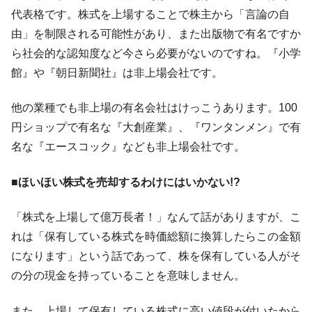
代表格です。株式を上場することで株主から「言論の自
韓国鉄鋼最大手『POSCO』ズブズブ沈む。
『Money1』
由」を制限される可能性があり、また出版物で有名ですか
営業利益80.2％も減少
ら社会的な認知度など今さら必要がないのですね。『小学
米国下院「韓国の公務員個人をターゲット
『Money1』
館』や『朝日新聞社』は非上場会社です。
にぶん殴る法案」提出！⇒ クーパン問題は合衆国企業に対
する差別。許してはおかぬ
他の業種でも非上場の有名会社はけっこうあります。100
韓国ボンクラ政策室長･金容範、株価暴落に
『Money1』
円ショップで有名な『大創産業』、『ワンタンメン』で有
他人事のような発言。
名な『エースコック』なども非上場会社です。
韓国半導体『SKハイニックス』2026年2Qの
『Money1』
業績「史上最高益」当期純利益は前年同期比13.4倍に。
■ほいほい株式を売却するわけにはいかない!?
日本の誇る海洋資源調査船『白嶺』は先進技術の
Fact1
塊！
「株式を上場して億万長者！」なんて話がありますが、こ
夏の甲子園、優勝校を最も多く輩出している都道
Fact1
れは「保有している株式を時価総額に換算したらこの金額
府県とは？
になります」という話であって、株を保有している人がそ
今話題の「楽天ライオンズ」とは？
Fact1
の分の現金を持っていることを意味しません。
奇跡の毛色「白毛馬」とは？
Fact1
また、上場して保有している株式に高い値段が付いたから