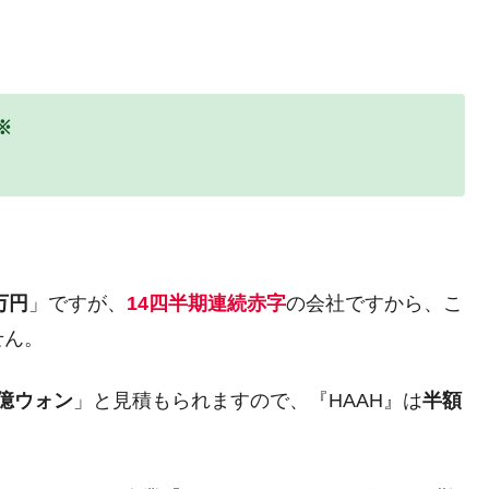
れた ⇒ 国家が行った恐るべき株価操作であり、空前の国政
議活動」
※
⇒ 中国の過剰生産が世界を蝕む。
業種は全般的「不調」⇒ PSIが示す現況は決して良くない。
ン』1人当たり賠償10万ウォンを認定 ⇒ 総額3兆7,000億
DX」1番艦、2032年竣工と公示
2万円
」ですが、
14四半期連続赤字
の会社ですから、こ
の協調に韓国がいっちょがみしたのでは。
せん。
⇒ 実は韓国で『BYD』車は売れている。6カ月で対前年同期比
00億ウォン
」と見積もられますので、『HAAH』は
半額
さっそく空港に詰めかけ「出て行け！」「極右勢力」のプラカー