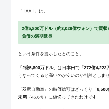
韓国大統領府ボンクラ政策室長が告発さ
『Money1』
『HAAH』は、
壟断
韓国･警察職員が「丸刈りになって抗
『Money1』
2億5,800万ドル（約3,029億ウォン）で買収
中国だけが鉄鋼輸出を異常増加させる 
『Money1』
負債の満期延長
韓国製造業「半導体絶好調」のウラで他
『Money1』
【米韓激突案件】韓国消費者院が『クーパ
『Money1』
という条件を提示したとのこと。
韓国で猛暑。南東部では干ばつ
『Money1』
韓国型イージス搭載の次世代駆逐艦「KD
『Money1』
「
2億5,800万ドル
」は日本円で「
272億4,22
【対日本円】ウォン安が急進！ 日米
『Money1』
うなってくると高いのか安いのか判然としま
韓国政府『BYD』車への補助金を全廃 
『Money1』
1.9倍！
『双竜自動車』の時価総額はざっくり「
6,5
未満
（46.6％）に値切ってきたわけです。
在韓米国大使スティールが着韓！⇒ 
『Money1』
ドを掲げる「在韓反米勢力」