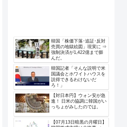
韓国「株価下落･追証･反対
売買の地獄絵図」現実に ⇒
強制決済が1,422億まで膨
んだ。
韓国記者「そんな説明で米
国議会とホワイトハウスを
説得できるわけないだ
ろ！」
【対日本円】ウォン安が急
進！ 日米の協調に韓国がい
っちょがみしたのでは。
【07月13日暗黒の月曜日】