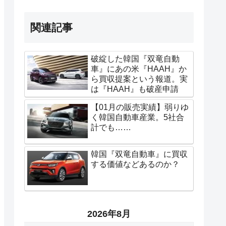
関連記事
破綻した韓国『双竜自動
車』にあの米『HAAH』か
ら買収提案という報道。実
は『HAAH』も破産申請
【01月の販売実績】弱りゆ
く韓国自動車産業。5社合
計でも……
韓国『双竜自動車』に買収
する価値などあるのか？
2026年8月