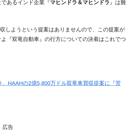
社であるインド企業『
マヒンドラ＆マヒンドラ
』は難
模のAIデータセンター整備」⇒ だから無理だってば。
清算はほぼ終わった」
兆蒸発。
買収しようという提案はありませんので、この提案が
うキャンペーン」⇒ あの名物教授も登場！
せよ『双竜自動車』の行方についての決着はこれでつ
さすぎ」では。
む。営業利益80.2％も減少
ットにぶん殴る法案」提出！⇒ クーパン問題は合衆国企業に対
ラ、HAAHの2億5,800万ドル双竜車買収提案に『苦
暴落に他人事のような発言。
年2Qの業績「史上最高益」当期純利益は前年同期比13.4倍に。
危機 ⇒ 10.7兆では損が出るからできない。
月29日(水)もサイドカー・サーキットブレイカーの二段コンボ
広告