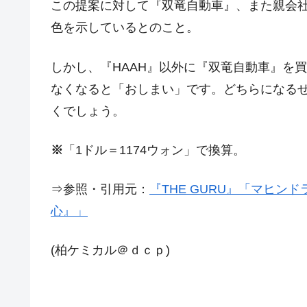
この提案に対して『双竜自動車』、また親会
韓国政府「2035年までに18.4GW規
『Money1』
色を示しているとのこと。
JPモルガン「韓国レバレッジETFの
『Money1』
韓国『国民年金公団』株価暴落で200
『Money1』
しかし、『HAAH』以外に『双竜自動車』を
韓国政府「ニセＫ-ブランドを通報しよ
『Money1』
なくなると「おしまい」です。どちらになる
くでしょう。
韓国「橋が落ちました」⇒ 耐久性「な
『Money1』
韓国鉄鋼最大手『POSCO』ズブズブ沈
『Money1』
※
「1ドル＝1174ウォン」で換算。
米国下院「韓国の公務員個人をターゲ
『Money1』
する差別。許してはおかぬ
⇒参照・引用元：
『THE GURU』「マヒンド
韓国ボンクラ政策室長･金容範、株価
『Money1』
心』」
韓国半導体『SKハイニックス』2026
『Money1』
(柏ケミカル＠ｄｃｐ)
韓国･加徳島新国際空港「またも暗礁」の
『Money1』
【速報】韓国株式市場の暴落・本日07
『Money1』
発動！