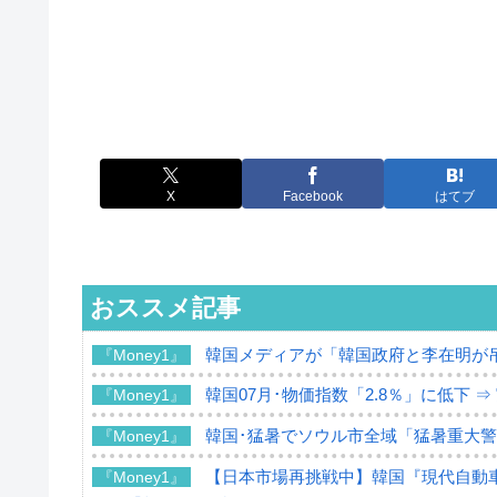
X
Facebook
はてブ
おススメ記事
韓国メディアが「韓国政府と李在明が
『Money1』
韓国07月･物価指数「2.8％」に低下 
『Money1』
韓国･猛暑でソウル市全域「猛暑重大
『Money1』
【日本市場再挑戦中】韓国『現代自動車
『Money1』