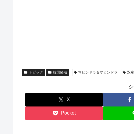
トピック
韓国経済
マヒンドラ＆マヒンドラ
双
シ
X
Pocket