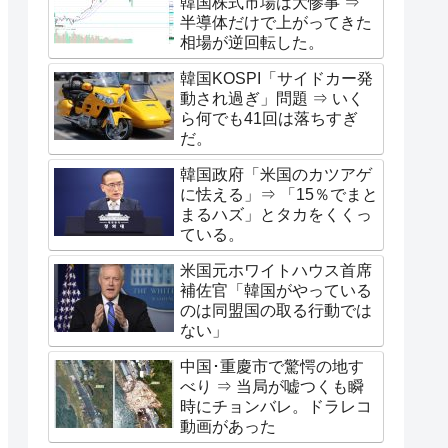
韓国株式市場は大惨事 ⇒
半導体だけで上がってきた
相場が逆回転した。
韓国KOSPI「サイドカー発
動され過ぎ」問題 ⇒ いく
ら何でも41回は落ちすぎ
だ。
韓国政府「米国のカツアゲ
に怯える」⇒ 「15％でまと
まるハズ」とタカをくくっ
ている。
米国元ホワイトハウス首席
補佐官「韓国がやっている
のは同盟国の取る行動では
ない」
中国･重慶市で驚愕の地す
べり ⇒ 当局が嘘つくも瞬
時にチョンバレ。ドラレコ
動画があった