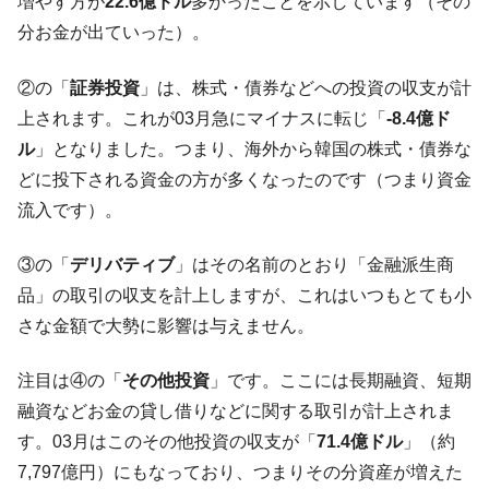
増やす方が
22.6億ドル
多かったことを示しています（その
分お金が出ていった）。
韓国『国民年金公団』株価暴落で200兆蒸
『Money1』
発。
②の「
証券投資
」は、株式・債券などへの投資の収支が計
韓国政府「ニセＫ-ブランドを通報しようキ
『Money1』
ャンペーン」⇒ あの名物教授も登場！
上されます。これが03月急にマイナスに転じ「
-8.4億ド
ル
」となりました。つまり、海外から韓国の株式・債券な
韓国「橋が落ちました」⇒ 耐久性「なさす
『Money1』
ぎ」では。
どに投下される資金の方が多くなったのです（つまり資金
流入です）。
韓国鉄鋼最大手『POSCO』ズブズブ沈む。
『Money1』
営業利益80.2％も減少
③の「
デリバティブ
」はその名前のとおり「金融派生商
日本の誇る海洋資源調査船『白嶺』は先進技術の
Fact1
品」の取引の収支を計上しますが、これはいつもとても小
塊！
さな金額で大勢に影響は与えません。
夏の甲子園、優勝校を最も多く輩出している都道
Fact1
府県とは？
注目は④の「
その他投資
」です。ここには長期融資、短期
今話題の「楽天ライオンズ」とは？
Fact1
融資などお金の貸し借りなどに関する取引が計上されま
奇跡の毛色「白毛馬」とは？
Fact1
す。03月はこのその他投資の収支が「
71.4億ドル
」（約
全て勝つといくら？ 競馬GI競走で勝利騎手がもら
Fact1
7,797億円）にもなっており、つまりその分資産が増えた