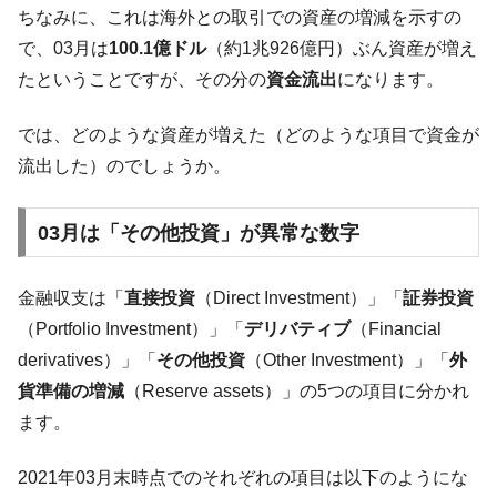
『Money1』
ちなみに、これは海外との取引での資産の増減を示すの
だ。
で、03月は
100.1億ドル
（約1兆926億円）ぶん資産が増え
『韓国銀行』が「金の保有量を増やしま
『Money1』
たということですが、その分の
資金流出
になります。
す」⇒「金を経由するドル入手」手段ではないのか？
韓国･外為取引量「1日当たり1,214.4億ド
『Money1』
では、どのような資産が増えた（どのような項目で資金が
ル」まで拡大 ⇒ 海外資金の動きに強く左右される状態
流出した）のでしょうか。
韓国･帰ってきた李在明。李在明を支持しな
『Money1』
い「50.5％」に上昇
03月は「その他投資」が異常な数字
韓国大統領府ボンクラ政策室長が告発され
『Money1』
た ⇒ 国家が行った恐るべき株価操作であり、空前の国政壟
断
金融収支は「
直接投資
（Direct Investment）」「
証券投資
（Portfolio Investment）」「
デリバティブ
（Financial
韓国･警察職員が「丸刈りになって抗議活
『Money1』
動」
derivatives）」「
その他投資
（Other Investment）」「
外
貨準備の増減
（Reserve assets）」の5つの項目に分かれ
中国だけが鉄鋼輸出を異常増加させる ⇒ 中
『Money1』
国の過剰生産が世界を蝕む。
ます。
韓国製造業「半導体絶好調」のウラで他業
『Money1』
種は全般的「不調」⇒ PSIが示す現況は決して良くない。
2021年03月末時点でのそれぞれの項目は以下のようにな