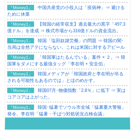
中国共産党の小役人は「疫病神」⇒ 避ける
『Money1』
ために休業
【韓国の経常収支】過去最大の黒字「497.3
『Money1』
億ドル」を達成 ⇒ 株式市場から316億ドルの資金流出。
韓国「塩田奴隷労働」の問題 ⇒ 韓国の闇･
『Money1』
当局は全然アテにならない。これは米国に対するアピール
「韓国軍はたるんでいる」案件 × ２。⇒ 韓
『Money1』
国軍をダメにする最強タッグ「李在明 + 安圭伯」
韓国メディアが「韓国政府と李在明が吊る
『Money1』
される可能性もあるのでは」とほのめかす。
韓国07月･物価指数「2.8％」に低下 ⇒ 実は
『Money1』
コアコアは上がった。
韓国･猛暑でソウル市全域「猛暑重大警報」
『Money1』
発令。李在明「猛暑・干ばつ対処状況点検会議」
【日本市場再挑戦中】韓国『現代自動車』
『Money1』
07月販売台数は去年のほぼ半分「71台」しか売れなかっ