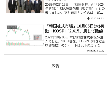
2025年02月18日、『韓国銀行』が「2024
年第4四半期の家計信用（暫定版）」を公
表しました。家計信用というのは、家計
が金融会社から借りた貸し出し金額と、
2025.02.22
カード使用額などの販売信用を合わせた
もの。簡単にいえば、家計が負債（返済
「韓国株式市場」10月05日(木)初
トピック
しなければ...
動・KOSPI「2,415」戻して陰線
2023年10月05日(木)の韓国株式市場が開
きました。10:01現在、KOSPI（韓国総合
株価指数）のチャートは以下のようにな
っています（チャートは
2023.10.05
『Investing.com』より引用）。アゲて始
まりましたが、陰線です。KOSPIは「2...
広告