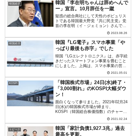
「1ドル＝1,384ウォン」で締ま...
韓国「李在明ちゃんは辞めへんで
韓国経済
ー」宣言。10月辞任を一蹴
疑惑の総合商社にして天性のポピュリス
トである韓国最大野党『共に民主党』党
首の李在明（イ・ジェミョン）さんです
が、ますます身が危なくなっています。
2023.08.26
Money1でも以下の記事でご紹介したこと
のある「第三者賄賂提供疑惑」につい
韓国『LG電子』スマホ事業「や
韓国経済
て、検察は参考人から...
っぱり最後も赤字」でした
韓国『LGエレクトロニクス』は、赤字続
きだったスマートフォン事業を畳むこと
にしました。上掲は、スマホ事業の営業
利益の推移を示したものです（四半期
2021.05.01
毎）。見事にずっと「0」の下にあること
がお分かりいただけるでしょう。どこか
「韓国株式市場」24日(水)終了・
KOSPI
中国企業に事業を売却で...
「3,000割れ」のKOSPI大幅ダウ
ン！
面白くなって参りました。2021年02月24
日(水)の韓国株式市場が締まり、
KOSPI（韓国総合株価指数）のチャート
は以下のようになりました（チャートは
2021.02.24
『Investing.com』より引用）。本日は長
い陰線になり、KOSPIは大きくダウン...
韓国「家計負債1,927.3兆」過去
トピック
最高を更新。