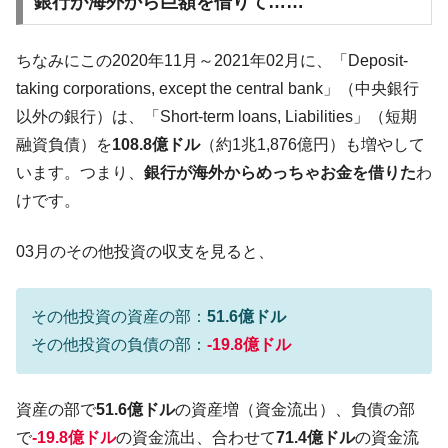
銀行が海外から巨額を借りて……
ちなみにこの2020年11月～2021年02月に、「Deposit-
taking corporations, except the central bank」（中央銀行
以外の銀行）は、「Short-term loans, Liabilities」（短期
融資負債）を
108.8億ドル
（約1兆1,876億円）も増やして
います。つまり、
銀行が海外からめっちゃお金を借りた
わ
けです。
03月のその他投資の収支を見ると、
その他投資の資産の部：
51.6億ドル
その他投資の負債の部：
-19.8億ドル
資産の部で
51.6億ドル
の資産増（資金流出）、負債の部
で
-19.8億ドル
の資金流出、合わせて
71.4億ドル
の資金流