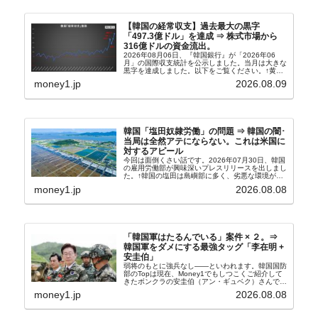
【韓国の経常収支】過去最大の黒字
「497.3億ドル」を達成 ⇒ 株式市場から
316億ドルの資金流出。
2026年08月06日、『韓国銀行』が「2026年06
月」の国際収支統計を公示しました。当月は大きな
黒字を達成しました。以下をご覧ください。↑黄色
の傾向ペンでフォーカスしているのが2026年06月
money1.jp
2026.08.09
の経常収支です。2026年06月貿易収支：4...
韓国「塩田奴隷労働」の問題 ⇒ 韓国の闇･
当局は全然アテにならない。これは米国に
対するアピール
今回は面倒くさい話です。2026年07月30日、韓国
の雇用労働部が興味深いプレスリリースを出しまし
た。↑韓国の塩田は島嶼部に多く、劣悪な環境が一
般に見られることが少ないため、事件の発覚を妨げ
money1.jp
2026.08.08
たといわれます（後述）。これは、いわゆる「塩田
奴隷...
「韓国軍はたるんでいる」案件 × ２。⇒
韓国軍をダメにする最強タッグ「李在明 +
安圭伯」
弱将のもとに強兵なし――といわれます。韓国国防
部のTopは現在、Money1でもしつこくご紹介して
きたボンクラの安圭伯（アン・ギュベク）さんで
す。↑経済的無知蒙昧な李在明（イ・ジェミョン）
money1.jp
2026.08.08
さんと「韓国初の文官上がり」の国防部長官安圭伯
（アン...