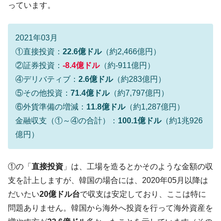
っています。
【米韓激突案件】韓国消費者院が『クーパ
『Money1』
ン』1人当たり賠償10万ウォンを認定 ⇒ 総額3兆7,000億
韓国で猛暑。南東部では干ばつ
『Money1』
2021年03月
韓国型イージス搭載の次世代駆逐艦
①直接投資：
22.6億ドル
（約2,466億円）
『Money1』
「KDDX」1番艦、2032年竣工と公示
②証券投資：
-8.4億ドル
（約-911億円）
【対日本円】ウォン安が急進！ 日米の協調
『Money1』
④デリバティブ：
2.6億ドル
（約283億円）
に韓国がいっちょがみしたのでは。
⑤その他投資：
71.4億ドル
（約7,797億円）
韓国政府『BYD』車への補助金を全廃 ⇒ 実
『Money1』
⑥外貨準備の増減：
11.8億ドル
（約1,287億円）
は韓国で『BYD』車は売れている。6カ月で対前年同期比
金融収支（①～④の合計）：
100.1億ドル
（約1兆926
1.9倍！
億円）
在韓米国大使スティールが着韓！⇒ さっそ
『Money1』
く空港に詰めかけ「出て行け！」「極右勢力」のプラカー
ドを掲げる「在韓反米勢力」
①の「
直接投資
」は、工場を造るとかそのような金額の収
支を計上しますが、韓国の場合には、2020年05月以降は
韓国政府「2035年までに18.4GW規模のAIデ
『Money1』
ータセンター整備」⇒ だから無理だってば。
だいたい
20億ドル台
で収支は安定しており、ここは特に
問題ありません。韓国から海外へ投資を行って海外資産を
JPモルガン「韓国レバレッジETFの清算は
『Money1』
ほぼ終わった」