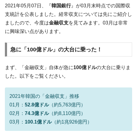
た。『起亜』は9台だけ
2021年05月07日、『
韓国銀行
』が03月末時点での国際収
韓国「信用赦免を何回やっても、何回やっ
『Money1』
支統計を公表しました。経常収支については先にご紹介し
ても」⇒ 257万人赦免したのに60万人がまた延滞者に転
ましたので、今度は
金融収支
を見てみます。03月は非常
落！
に興味深い点があります。
韓国K9専用砲弾･装薬自動供給装甲車両･珍
『Money1』
兵器「K10」が改良に乗り出す。
急に「100億ドル」の大台に乗った！
韓国「2026年07月の輸出入」絶好調。半導
『Money1』
体だけで410億ドル、輸出全体の41％もある
まず、「金融収支」自体が急に
100億ドル
の大台に乗りま
韓国･李在明「青年層の雇用状況が悪い。せ
『Money1』
した。以下をご覧ください。
や、若者に起業させよう」⇒ どんな雇用対策だソレ。
【韓国の外貨準備】2026年07月は4,279億ド
『Money1』
ル。外平債の発行「19.4億ドル」
2021年韓国の「金融収支」推移
韓国「ここは北朝鮮なのか。選管がサーバ
『Money1』
01月：
52.8億ドル
（約5,763億円）
ーにウソのデータを入力したのは明白だ」
02月：
74.3億ドル
（約8,110億円）
韓国･李在明さっそく不動産対策で浅薄な発
『Money1』
03月：
100.1億ドル
（約1兆926億円）
言。
韓国は「中国と同じく」投資に不適格な国