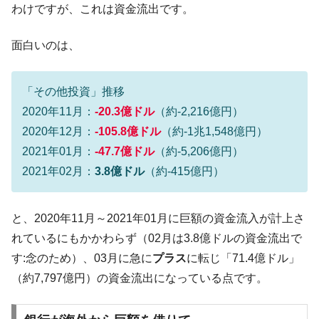
える賞金とは？
わけですが、これは資金流出です。
平成仮面ライダーの意外すぎるモチーフとは？
Fact1
面白いのは、
発表から2日で大崩壊、鳴かず飛ばずに終わりそう
Fact1
なスーパーリーグとは？
日本人マスターズ挑戦の歴史。松山以前に最高位
Fact1
「その他投資」推移
だった選手とは？
2020年11月：
-20.3億ドル
（約-2,216億円）
甲子園通算本塁打、最多の清原に次いで多く打っ
Fact1
2020年12月：
-105.8億ドル
（約-1兆1,548億円）
ている意外な選手とは？
2021年01月：
-47.7億ドル
（約-5,206億円）
セレクトセールの高額取引馬が稼いだ金額とは？
Fact1
2021年02月：
3.8億ドル
（約-415億円）
と、2020年11月～2021年01月に巨額の資金流入が計上さ
れているにもかかわらず（02月は3.8億ドルの資金流出で
す:念のため）、03月に急に
プラス
に転じ「71.4億ドル」
（約7,797億円）の資金流出になっている点です。