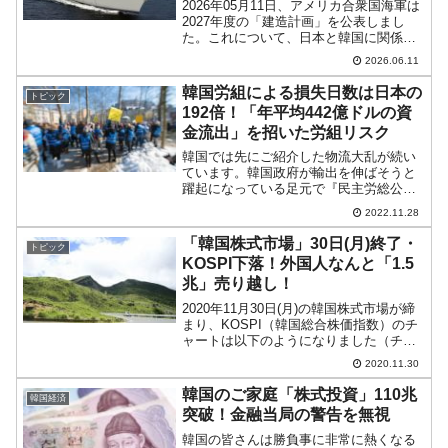
な」
2026年05月11日、アメリカ合衆国海軍は
2027年度の「建造計画」を公表しまし
た。これについて、日本と韓国に関係す
る件が注目されています。合衆国は建造
2026.06.11
するための造船力が非常に衰えています
で、トランプ大統領は日韓の造船企業を
韓国労組による損失日数は日本の
トピック
活用するプラン...
192倍！「年平均442億ドルの資
金流出」を招いた労組リスク
韓国では先にご紹介した物流大乱が続い
ています。韓国政府が輸出を伸ばそうと
躍起になっている足元で『民主労総公共
運輸労組貨物連帯本部』（貨物連帯）が
2022.11.28
無期限ストライキに突入しており、28日
ですでに5日目です。Money1でも何度も
「韓国株式市場」30日(月)終了・
トピック
ご紹介しています...
KOSPI下落！外国人なんと「1.5
兆」売り越し！
2020年11月30日(月)の韓国株式市場が締
まり、KOSPI（韓国総合株価指数）のチ
ャートは以下のようになりました（チャ
ートは『Investing.com』より引用）。
2020.11.30
2020年11月最後の日でしたが、ドンと長
い陰線となりました。必見の投...
韓国のご家庭「株式投資」110兆
韓国経済
突破！金融当局の警告を無視
韓国の皆さんは勝負事に非常に熱くなる