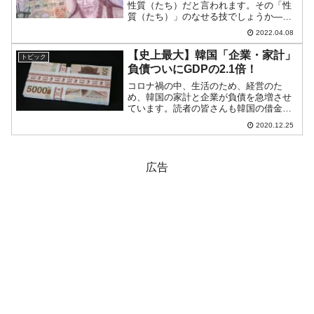
性質（たち）だと言われます。その「性
質（たち）」のなせる技でしょうか――
という数字です。2020年にはコロナ禍で
2022.04.08
世界的に株価が暴落し、その後急速に戻
したわけですが、韓国でも空前の株式投
【史上最大】韓国「企業・家計」
トピック
資ブームとなりました...
負債ついにGDPの2.1倍！
コロナ禍の中、生活のため、経営のた
め、韓国の家計と企業が負債を急増させ
ています。読者の皆さんも韓国の借金の
話はもはや聞き飽きたかもしれません
2020.12.25
が、これが実際に過去最大に膨らんだと
なればご紹介しないわけにはいきませ
ん。2020年12月24日、『...
広告