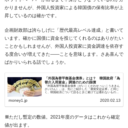
える賞金とは？
かりませんが、外国人投資家による韓国債の保有比率が上
平成仮面ライダーの意外すぎるモチーフとは？
Fact1
昇しているのは確かです。
発表から2日で大崩壊、鳴かず飛ばずに終わりそう
Fact1
なスーパーリーグとは？
企画財政部は誇らしげに「歴代最高レベル達成」と書いて
日本人マスターズ挑戦の歴史。松山以前に最高位
Fact1
います。確かに国債に資金を投じてくれるのはありがたい
だった選手とは？
ことかもしれませんが、外国人投資家に資金調達を依存す
甲子園通算本塁打、最多の清原に次いで多く打っ
Fact1
る度合いが増えてきた――ことを意味します。さあ喜んで
ている意外な選手とは？
ばかりいられる話でしょうか。
セレクトセールの高額取引馬が稼いだ金額とは？
Fact1
「外国為替平衡基金債券」とは？ 韓国政府「為
替介入用資金」調達のための国債
「外国為替平衡基金債券（がいこくかわせ へいこうききん
さいけん）」は、先にご紹介した「通貨安定証券」と同じ
く、韓国経済について語るときに避けては通れないもので
す。避けては通れないといっても、韓国経済の特徴を示す
面白い点として語らずにはいら...
money1.jp
2020.02.13
※
ただし暫定の数値。2021年度のデータはこれから確定
値が出ます。