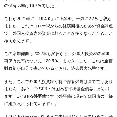
の保有比率は
16.7％
でした。
韓国『国民年金公団』株価暴落で200兆蒸
『Money1』
発。
これが2021年に「
19.4％
」に上昇
※
。一気に
2.7％
も増え
韓国政府「ニセＫ-ブランドを通報しようキ
『Money1』
ました。これはコロナ禍からの経済回復のための資金調達
ャンペーン」⇒ あの名物教授も登場！
で、外国人投資家の資金に頼ることが多くなったため、と
韓国「橋が落ちました」⇒ 耐久性「なさす
『Money1』
考えらえます。
ぎ」では。
韓国鉄鋼最大手『POSCO』ズブズブ沈む。
『Money1』
この増加傾向は2022年も変わらず、外国人投資家の韓国
営業利益80.2％も減少
再保有比率はついに「
20.5％
」まできました。これは企画
日本の誇る海洋資源調査船『白嶺』は先進技術の
Fact1
財政部が自分で書いているとおり、過去最大水準です。
塊！
夏の甲子園、優勝校を最も多く輩出している都道
Fact1
また、これで外国人投資家が持つ保有残高は全てではあり
府県とは？
ません。あの「FXSFB：外国為替平衡基金債券」があり
今話題の「楽天ライオンズ」とは？
Fact1
ます。いわゆる
外平債
です（外平債は現在では国債の一部
奇跡の毛色「白毛馬」とは？
Fact1
に組み入れられています）。
全て勝つといくら？ 競馬GI競走で勝利騎手がもら
Fact1
ホワイトペーパーが出るまで中身がどうなっているのか分