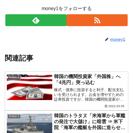
money1をフォローする
money1
関連記事
韓国の機関投資家「外国株」へ
韓国経済
「4兆円」突っ込む
株式・債券に投資すると利子、配当支払
いを受けられます。お金を増やすための
証券投資ですが、韓国の機関投資家が外
国の証券にどのくらい資金を投入したの
2022.03.05
かを見てみます。投資のアガリが外国か
ら入ってくるためのタネ銭の投下です
韓国のトラタヌ「米海軍から軍艦
韓国経済
が、これは当然ながら資金流...
の発注で大儲け」に暗雲 ⇒ 米下
院「海軍の艦艇を外国に造らせる