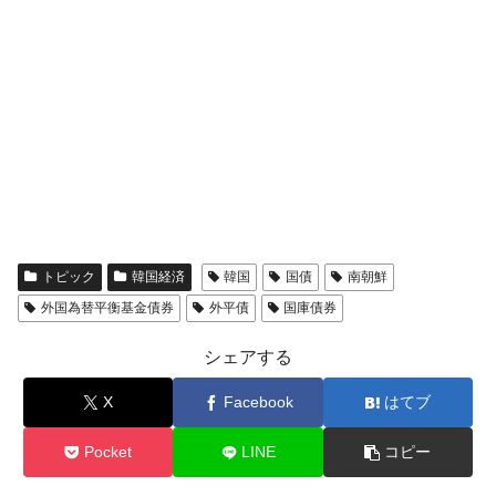
トピック
韓国経済
韓国
国債
南朝鮮
外国為替平衡基金債券
外平債
国庫債券
シェアする
X
Facebook
はてブ
Pocket
LINE
コピー