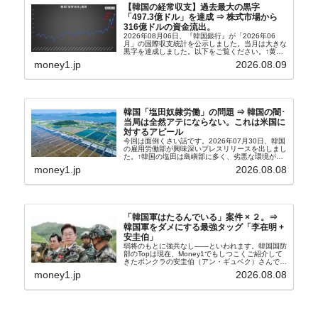
【韓国の経常収支】過去最大の黒字
「497.3億ドル」を達成 ⇒ 株式市場から
316億ドルの資金流出。
2026年08月06日、『韓国銀行』が「2026年06
月」の国際収支統計を公示しました。当月は大きな
黒字を達成しました。以下をご覧ください。↑黄色
の傾向ペンでフォーカスしているのが2026年06月
money1.jp
2026.08.09
の経常収支です。2026年06月貿易収支：4...
韓国「塩田奴隷労働」の問題 ⇒ 韓国の闇･
当局は全然アテにならない。これは米国に
対するアピール
今回は面倒くさい話です。2026年07月30日、韓国
の雇用労働部が興味深いプレスリリースを出しまし
た。↑韓国の塩田は島嶼部に多く、劣悪な環境が一
般に見られることが少ないため、事件の発覚を妨げ
money1.jp
2026.08.08
たといわれます（後述）。これは、いわゆる「塩田
奴隷...
「韓国軍はたるんでいる」案件 × ２。⇒
韓国軍をダメにする最強タッグ「李在明 +
安圭伯」
弱将のもとに強兵なし――といわれます。韓国国防
部のTopは現在、Money1でもしつこくご紹介して
きたボンクラの安圭伯（アン・ギュベク）さんで
す。↑経済的無知蒙昧な李在明（イ・ジェミョン）
money1.jp
2026.08.08
さんと「韓国初の文官上がり」の国防部長官安圭伯
（アン...