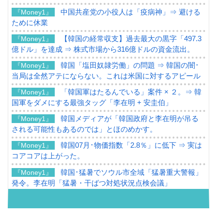
中国共産党の小役人は「疫病神」⇒ 避ける
『Money1』
ために休業
【韓国の経常収支】過去最大の黒字「497.3
『Money1』
億ドル」を達成 ⇒ 株式市場から316億ドルの資金流出。
韓国「塩田奴隷労働」の問題 ⇒ 韓国の闇･
『Money1』
当局は全然アテにならない。これは米国に対するアピール
「韓国軍はたるんでいる」案件 × ２。⇒ 韓
『Money1』
国軍をダメにする最強タッグ「李在明 + 安圭伯」
韓国メディアが「韓国政府と李在明が吊る
『Money1』
される可能性もあるのでは」とほのめかす。
韓国07月･物価指数「2.8％」に低下 ⇒ 実は
『Money1』
コアコアは上がった。
韓国･猛暑でソウル市全域「猛暑重大警報」
『Money1』
発令。李在明「猛暑・干ばつ対処状況点検会議」
【日本市場再挑戦中】韓国『現代自動車』
『Money1』
07月販売台数は去年のほぼ半分「71台」しか売れなかっ