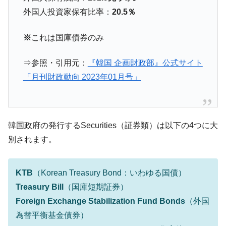
『Money1』
だ。
外国人投資家保有比率：
20.5％
『韓国銀行』が「金の保有量を増やしま
『Money1』
※
これは国庫債券のみ
す」⇒「金を経由するドル入手」手段ではないのか？
韓国･外為取引量「1日当たり1,214.4億ド
『Money1』
⇒参照・引用元：
『韓国 企画財政部』公式サイト
ル」まで拡大 ⇒ 海外資金の動きに強く左右される状態
「月刊財政動向 2023年01月号」
韓国･帰ってきた李在明。李在明を支持しな
『Money1』
い「50.5％」に上昇
韓国大統領府ボンクラ政策室長が告発され
『Money1』
た ⇒ 国家が行った恐るべき株価操作であり、空前の国政壟
韓国政府の発行するSecurities（証券類）は以下の4つに大
断
別されます。
韓国･警察職員が「丸刈りになって抗議活
『Money1』
動」
KTB
（Korean Treasury Bond：いわゆる国債）
中国だけが鉄鋼輸出を異常増加させる ⇒ 中
『Money1』
Treasury Bill
（国庫短期証券）
国の過剰生産が世界を蝕む。
Foreign Exchange Stabilization Fund Bonds
（外国
韓国製造業「半導体絶好調」のウラで他業
『Money1』
為替平衡基金債券）
種は全般的「不調」⇒ PSIが示す現況は決して良くない。