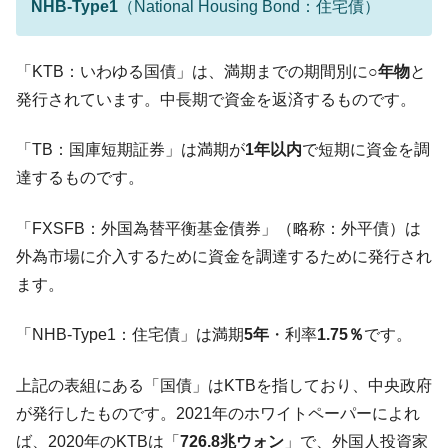
NHB-Type1
（National Housing Bond：住宅債）
【米韓激突案件】韓国消費者院が『クーパ
『Money1』
ン』1人当たり賠償10万ウォンを認定 ⇒ 総額3兆7,000億
韓国で猛暑。南東部では干ばつ
『Money1』
「KTB：いわゆる国債」は、満期までの期間別に
○年物
と
発行されています。中長期で資金を返済するものです。
韓国型イージス搭載の次世代駆逐艦
『Money1』
「KDDX」1番艦、2032年竣工と公示
「TB：国庫短期証券」は満期が
1年以内
で短期に資金を調
【対日本円】ウォン安が急進！ 日米の協調
『Money1』
達するものです。
に韓国がいっちょがみしたのでは。
韓国政府『BYD』車への補助金を全廃 ⇒ 実
『Money1』
「FXSFB：外国為替平衡基金債券」（略称：外平債）は
は韓国で『BYD』車は売れている。6カ月で対前年同期比
外為市場に介入するために資金を調達するために発行され
1.9倍！
ます。
在韓米国大使スティールが着韓！⇒ さっそ
『Money1』
く空港に詰めかけ「出て行け！」「極右勢力」のプラカー
「NHB-Type1：住宅債」は満期
5年
・利率
1.75％
です。
ドを掲げる「在韓反米勢力」
韓国政府「2035年までに18.4GW規模のAIデ
『Money1』
上記の表組にある「国債」はKTBを指しており、中央政府
ータセンター整備」⇒ だから無理だってば。
が発行したものです。2021年のホワイトペーパーによれ
JPモルガン「韓国レバレッジETFの清算は
『Money1』
ば、2020年のKTBは「
726.8兆ウォン
」で、外国人投資家
ほぼ終わった」