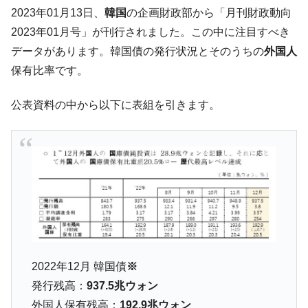
た。『起亜』は9台だけ
2023年01月13日、
韓国
の企画財政部から「月刊財政動向
韓国「信用赦免を何回やっても、何回やっ
『Money1』
2023年01月号」が刊行されました。この中に注目すべき
ても」⇒ 257万人赦免したのに60万人がまた延滞者に転
データがあります。韓国債の発行状況とそのうちの
外国人
落！
保有比率です。
韓国K9専用砲弾･装薬自動供給装甲車両･珍
『Money1』
兵器「K10」が改良に乗り出す。
公表資料の中から以下に表組を引きます。
韓国「2026年07月の輸出入」絶好調。半導
『Money1』
体だけで410億ドル、輸出全体の41％もある
韓国･李在明「青年層の雇用状況が悪い。せ
『Money1』
や、若者に起業させよう」⇒ どんな雇用対策だソレ。
【韓国の外貨準備】2026年07月は4,279億ド
『Money1』
ル。外平債の発行「19.4億ドル」
韓国「ここは北朝鮮なのか。選管がサーバ
『Money1』
ーにウソのデータを入力したのは明白だ」
2022年12月 韓国債
※
韓国･李在明さっそく不動産対策で浅薄な発
『Money1』
言。
発行残高：
937.5兆ウォン
外国人保有残高：
192.9兆ウォン
韓国は「中国と同じく」投資に不適格な国