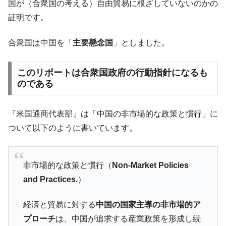
国が（合衆国の考える）自由貿易に根ざしていないのかの
は韓国で『BYD』車は売れている。6カ月で対前年同期比
証明です。
1.9倍！
在韓米国大使スティールが着韓！⇒ さっそ
『Money1』
合衆国は中国を「
主要懸念国
」としました。
く空港に詰めかけ「出て行け！」「極右勢力」のプラカー
ドを掲げる「在韓反米勢力」
このリポートは合衆国政府の行動指針になるも
韓国政府「2035年までに18.4GW規模のAIデ
『Money1』
のである
ータセンター整備」⇒ だから無理だってば。
JPモルガン「韓国レバレッジETFの清算は
『Money1』
ほぼ終わった」
『米国通商代表部』は「中国の非市場的な政策と慣行」に
ついて以下のように書いています。
韓国『国民年金公団』株価暴落で200兆蒸
『Money1』
発。
韓国政府「ニセＫ-ブランドを通報しようキ
『Money1』
非市場的な政策と慣行（
Non-Market Policies
ャンペーン」⇒ あの名物教授も登場！
and Practices.
）
韓国「橋が落ちました」⇒ 耐久性「なさす
『Money1』
ぎ」では。
経済と貿易に対する
中国の国家主導の非市場的ア
韓国鉄鋼最大手『POSCO』ズブズブ沈む。
『Money1』
プローチ
は、中国が追求する産業政策を形成し続
営業利益80.2％も減少