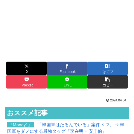
X
Facebook
はてブ
Pocket
LINE
コピー
2024.04.04
おススメ記事
「韓国軍はたるんでいる」案件 × ２。⇒ 韓
『Money1』
国軍をダメにする最強タッグ「李在明 + 安圭伯」