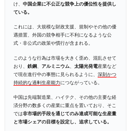
け、
中国企業に不公正な競争上の優位性を提供し
米国下院「韓国の公務員個人をターゲット
『Money1』
ている。
にぶん殴る法案」提出！⇒ クーパン問題は合衆国企業に対
する差別。許してはおかぬ
これには、大規模な財政支援、規制やその他の優
韓国ボンクラ政策室長･金容範、株価暴落に
『Money1』
遇措置、外国の競争相手に不利になるような公
他人事のような発言。
式・非公式の政策や慣行が含まれる。
韓国半導体『SKハイニックス』2026年2Qの
『Money1』
業績「史上最高益」当期純利益は前年同期比13.4倍に。
このような行為は市場を大きく歪め、混乱させて
韓国･加徳島新国際空港「またも暗礁」の危
『Money1』
おり、
鉄鋼
、
アルミニウム
、
太陽光発電
産業など
機 ⇒ 10.7兆では損が出るからできない。
で現在進行中の事態に見られるように、
深刻かつ
日本の誇る海洋資源調査船『白嶺』は先進技術の
Fact1
持続的な過剰生産能力
につながっている。
塊！
夏の甲子園、優勝校を最も多く輩出している都道
Fact1
中国は先端製造業、ハイテク、その他の主要な経
府県とは？
済分野の数多くの産業に重点を置いており、そこ
今話題の「楽天ライオンズ」とは？
Fact1
では
非市場的手段を通じてのみ達成可能な生産量
と市場シェアの目標を設定し、追求している。
奇跡の毛色「白毛馬」とは？
Fact1