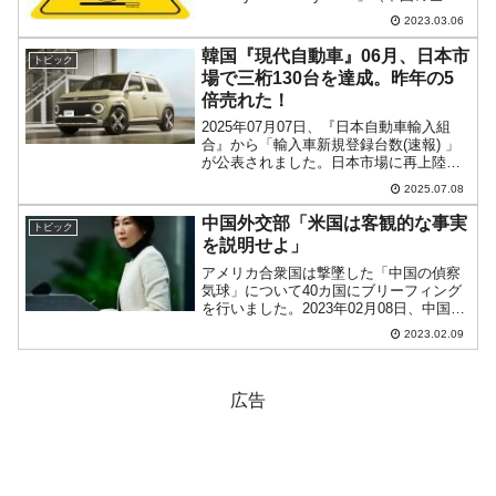
はもう終わった）というタイトルで、中
2023.03.06
国が目論んでいたとおりにはならない
――という内...
韓国『現代自動車』06月、日本市
トピック
場で三桁130台を達成。昨年の5
倍売れた！
2025年07月07日、『日本自動車輸入組
合』から「輸入車新規登録台数(速報) 」
が公表されました。日本市場に再上陸し
た韓国『現代自動車』と中国『BYD』の
2025.07.08
成績を見てみましょう。両社とも日本に
自動車工場を有していませんので、新車
中国外交部「米国は客観的な事実
トピック
の販売台数は...
を説明せよ」
アメリカ合衆国は撃墜した「中国の偵察
気球」について40カ国にブリーフィング
を行いました。2023年02月08日、中国外
交部が「合衆国の行ったブリーフィン
2023.02.09
グ」についてのコメントを出していま
す。以下に引用します。ロイター記者：
合衆国は、中国の無...
広告