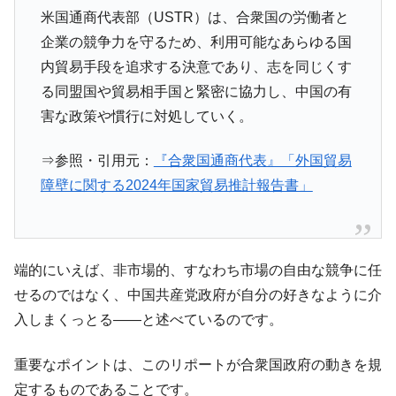
全て勝つといくら？ 競馬GI競走で勝利騎手がもら
Fact1
米国通商代表部（USTR）は、合衆国の労働者と
える賞金とは？
企業の競争力を守るため、利用可能なあらゆる国
平成仮面ライダーの意外すぎるモチーフとは？
Fact1
内貿易手段を追求する決意であり、志を同じくす
発表から2日で大崩壊、鳴かず飛ばずに終わりそう
Fact1
る同盟国や貿易相手国と緊密に協力し、中国の有
なスーパーリーグとは？
害な政策や慣行に対処していく。
日本人マスターズ挑戦の歴史。松山以前に最高位
Fact1
だった選手とは？
⇒参照・引用元：
『合衆国通商代表』「外国貿易
甲子園通算本塁打、最多の清原に次いで多く打っ
Fact1
障壁に関する2024年国家貿易推計報告書」
ている意外な選手とは？
セレクトセールの高額取引馬が稼いだ金額とは？
Fact1
端的にいえば、非市場的、すなわち市場の自由な競争に任
せるのではなく、中国共産党政府が自分の好きなように介
入しまくっとる――と述べているのです。
重要なポイントは、このリポートが合衆国政府の動きを規
定するものであることです。