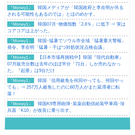
韓国メディアが「韓国政府と李在明が吊る
『Money1』
される可能性もあるのでは」とほのめかす。
韓国07月･物価指数「2.8％」に低下 ⇒ 実は
『Money1』
コアコアは上がった。
韓国･猛暑でソウル市全域「猛暑重大警報」
『Money1』
発令。李在明「猛暑・干ばつ対処状況点検会議」
【日本市場再挑戦中】韓国『現代自動車』
『Money1』
07月販売台数は去年のほぼ半分「71台」しか売れなかっ
た。『起亜』は9台だけ
韓国「信用赦免を何回やっても、何回やっ
『Money1』
ても」⇒ 257万人赦免したのに60万人がまた延滞者に転
落！
韓国K9専用砲弾･装薬自動供給装甲車両･珍
『Money1』
兵器「K10」が改良に乗り出す。
韓国「2026年07月の輸出入」絶好調。半導
『Money1』
体だけで410億ドル、輸出全体の41％もある