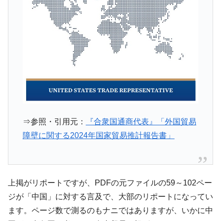
『Money1』
た ⇒ 国家が行った恐るべき株価操作であり、空前の国政壟
断
韓国･警察職員が「丸刈りになって抗議活
『Money1』
動」
中国だけが鉄鋼輸出を異常増加させる ⇒ 中
『Money1』
国の過剰生産が世界を蝕む。
韓国製造業「半導体絶好調」のウラで他業
『Money1』
種は全般的「不調」⇒ PSIが示す現況は決して良くない。
【米韓激突案件】韓国消費者院が『クーパ
『Money1』
⇒参照・引用元：
『合衆国通商代表』「外国貿易
ン』1人当たり賠償10万ウォンを認定 ⇒ 総額3兆7,000億
障壁に関する2024年国家貿易推計報告書」
韓国で猛暑。南東部では干ばつ
『Money1』
韓国型イージス搭載の次世代駆逐艦
『Money1』
「KDDX」1番艦、2032年竣工と公示
上掲がリポートですが、PDFの元ファイルの59～102ペー
【対日本円】ウォン安が急進！ 日米の協調
『Money1』
ジが「中国」に対する言及で、大部のリポートになってい
に韓国がいっちょがみしたのでは。
ます。ページ数で測るのもナニではありますが、いかに中
韓国政府『BYD』車への補助金を全廃 ⇒ 実
『Money1』