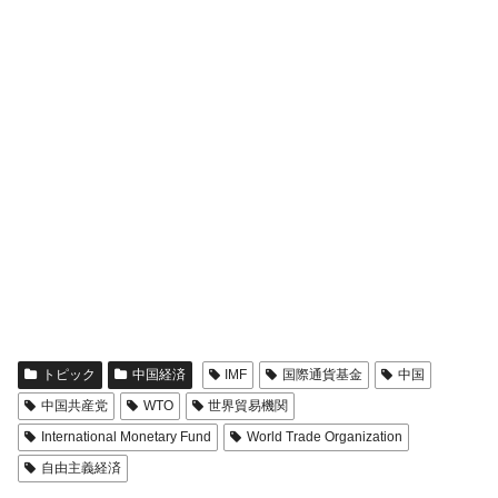
トピック
中国経済
IMF
国際通貨基金
中国
中国共産党
WTO
世界貿易機関
International Monetary Fund
World Trade Organization
自由主義経済