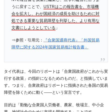
うに戻すことで、
USTRはこの報告書を、市場機
会を拡大し、わが国経済の成長を助けるために対
処できる重要な貿易障壁を列挙した、より有用な
文書にしようとしている
」
⇒参照・引用元：
『合衆国通商代表』「外国貿易
障壁に関する2024年国家貿易推計報告書」
タイ代表は、今回のリポートは「合衆国政府がこれから実
行する政策」の指針になるためのものだ、と指摘していま
す。つまり、合衆政府はリポートに指摘された各国の貿易
障壁を除くために動く――という宣言です。
目的は「勤勉な合衆国人労働者、農家、牧場主、中小企
業、地域社会のために市場を開放する」ことです。