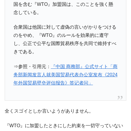
国を含む『WTO』加盟国は、このことを強く懸
念している。
合衆国は他国に対して虚偽の言いがかりをつける
のをやめ、『WTO』のルールを効果的に遵守
し、公正で公平な国際貿易秩序を共同で維持すべ
きである。
⇒参照・引用元：
『中国 商務部』公式サイト「商
务部新闻发言人就美国贸易代表办公室发布《2024
年外国贸易壁垒评估报告》答记者问」
全くスゴイとしか言いようがありません。
『WTO』に加盟したときにした約束を一切守っていない