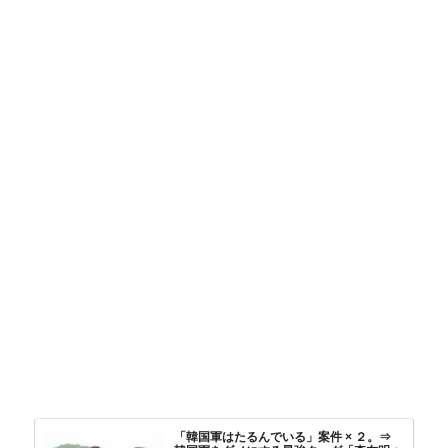
「韓国軍はたるんでいる」案件 × ２。⇒