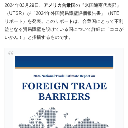
韓国･李在明「青年層の雇用状況が悪い。せ
『Money1』
2024年03月29日、
アメリカ合衆国
の『米国通商代表部』
や、若者に起業させよう」⇒ どんな雇用対策だソレ。
（UTSR）が「2024年外国貿易障壁評価報告書」（NTE
【韓国の外貨準備】2026年07月は4,279億ド
『Money1』
リポート）を発表。このリポートは、合衆国にとって不利
ル。外平債の発行「19.4億ドル」
益となる貿易障壁を設けている国について詳細に「ココが
韓国「ここは北朝鮮なのか。選管がサーバ
『Money1』
いかん！」と指摘するものです。
ーにウソのデータを入力したのは明白だ」
韓国･李在明さっそく不動産対策で浅薄な発
『Money1』
言。
韓国は「中国と同じく」投資に不適格な国
『Money1』
だ。
『韓国銀行』が「金の保有量を増やしま
『Money1』
す」⇒「金を経由するドル入手」手段ではないのか？
韓国･外為取引量「1日当たり1,214.4億ド
『Money1』
ル」まで拡大 ⇒ 海外資金の動きに強く左右される状態
韓国･帰ってきた李在明。李在明を支持しな
『Money1』
い「50.5％」に上昇
韓国大統領府ボンクラ政策室長が告発され