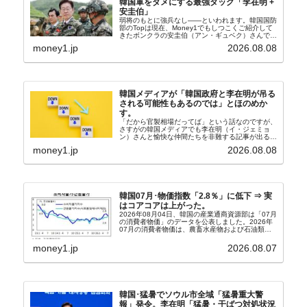
韓国軍をダメにする最強タッグ「李在明 +
安圭伯」
弱将のもとに強兵なし――といわれます。韓国国防
部のTopは現在、Money1でもしつこくご紹介して
きたボンクラの安圭伯（アン・ギュベク）さんで
す。↑経済的無知蒙昧な李在明（イ・ジェミョン）
money1.jp
2026.08.08
さんと「韓国初の文官上がり」の国防部長官安圭伯
（アン...
韓国メディアが「韓国政府と李在明が吊る
される可能性もあるのでは」とほのめか
す。
「だから官製相場だってば」という話なのですが、
さすがの韓国メディアでも李在明（イ・ジェミョ
ン）さんと愉快な仲間たちを非難する記事が出るよ
うになっています。もちろん株価の暴落についてで
money1.jp
2026.08.08
『朝鮮日報』に面白い記事が出ています。「東西南
北」というコ...
韓国07月･物価指数「2.8％」に低下 ⇒ 実
はコアコアは上がった。
2026年08月04日、韓国の産業通商資源部は「07月
の消費者物価」のデータを公表しました。2026年
07月の消費者物価は、農畜水産物および石油類の
上昇率が鈍化したことなどにより、前年同月比
2.8％上昇（06月は3.2％）となり、上昇率は前...
money1.jp
2026.08.07
韓国･猛暑でソウル市全域「猛暑重大警
報」発令。李在明「猛暑・干ばつ対処状況