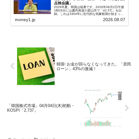
点検会議」
2026年夏。韓国は猛暑です。2026年08月2日午後
1時26分には慶尚南道の梁山市で「42.5℃」を記
録。これは1904年に近代的な気象観測が始まって
以来の韓国史上最高気温です。08月04日には、ソ
money1.jp
2026.08.07
ウル市全域への「猛暑重大警報」が発令され...
韓国･お金が回らなくなってきた。「庶民
ローン」43%の激減！
「韓国株式市場」04月04日(木)初動・
KOSPI「2,737」