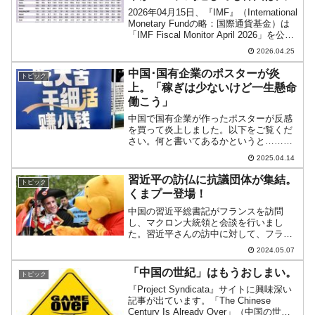
夫だ」と強弁。
2026年04月15日、『IMF』（International
Monetary Fundの略：国際通貨基金）は
「IMF Fiscal Monitor April 2026」を公表
しました。毎度おなじみの「Fiscal
2026.04.25
Monitor（財政...
中国･国有企業のポスターが炎
トピック
上。「稼ぎは少ないけど一生懸命
働こう」
中国で国有企業が作ったポスターが反感
を買って炎上しました。以下をご覧くだ
さい。何と書いてあるかというと……、
吃大苦干细活赚小钱苦労して細かい仕事
2025.04.14
をし小さく稼ぐこれは『珠江实业（珠江
実業）』のポスター。『珠江实业』（正
習近平の訪仏に抗議団体が集結。
トピック
式名称：『广州珠江实业集...
くまプー登場！
中国の習近平総書記がフランスを訪問
し、マクロン大統領と会談を行いまし
た。習近平さんの訪中に対して、フラン
スでは人権団体などが激しい抗議活動を
2024.05.07
展開。上掲は、チベッ​​トの国旗を振り
「チベット文化を排除する独裁者」と習
「中国の世紀」はもうおしまい。
トピック
近平さんを非難する皆さんで...
『Project Syndicata』サイトに興味深い
記事が出ています。「The Chinese
Century Is Already Over」（中国の世紀