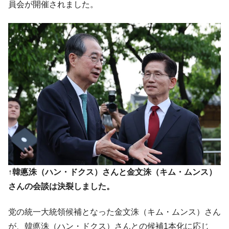
員会が開催されました。
全て勝つといくら？ 競馬GI競走で勝利騎手がもら
Fact1
える賞金とは？
平成仮面ライダーの意外すぎるモチーフとは？
Fact1
発表から2日で大崩壊、鳴かず飛ばずに終わりそう
Fact1
なスーパーリーグとは？
日本人マスターズ挑戦の歴史。松山以前に最高位
Fact1
だった選手とは？
甲子園通算本塁打、最多の清原に次いで多く打っ
Fact1
ている意外な選手とは？
セレクトセールの高額取引馬が稼いだ金額とは？
Fact1
↑韓悳洙（ハン・ドクス）さんと金文洙（キム・ムンス）
さんの会談は決裂しました。
党の統一大統領候補となった金文洙（キム・ムンス）さん
が、韓悳洙（ハン・ドクス）さんとの候補1本化に応じ