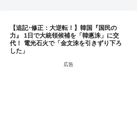
【追記･修正：大逆転！】韓国『国民の
力』 1日で大統領候補を「韓悳洙」に交
代！ 電光石火で「金文洙を引きずり下ろ
した」
広告