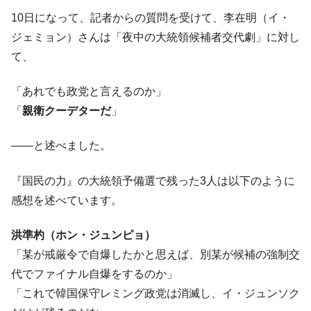
10日になって、記者からの質問を受けて、李在明（イ・
ジェミョン）さんは「夜中の大統領候補者交代劇」に対し
て、
「あれでも政党と言えるのか」
「
親衛クーデターだ
」
――と述べました。
『国民の力』の大統領予備選で残った3人は以下のように
感想を述べています。
洪準杓（ホン・ジュンピョ）
「某が戒厳令で自爆したかと思えば、別某が候補の強制交
代でファイナル自爆をするのか」
「これで韓国保守レミング政党は消滅し、イ・ジュンソク