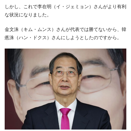
韓国製造業「半導体絶好調」のウラで他業
『Money1』
しかし、これで李在明（イ・ジェミョン）さんがより有利
種は全般的「不調」⇒ PSIが示す現況は決して良くない。
な状況になりました。
【米韓激突案件】韓国消費者院が『クーパ
『Money1』
ン』1人当たり賠償10万ウォンを認定 ⇒ 総額3兆7,000億
金文洙（キム・ムンス）さんが代表では勝てないから、韓
韓国で猛暑。南東部では干ばつ
『Money1』
悳洙（ハン・ドクス）さんにしようとしたのですから。
韓国型イージス搭載の次世代駆逐艦
『Money1』
「KDDX」1番艦、2032年竣工と公示
【対日本円】ウォン安が急進！ 日米の協調
『Money1』
に韓国がいっちょがみしたのでは。
韓国政府『BYD』車への補助金を全廃 ⇒ 実
『Money1』
は韓国で『BYD』車は売れている。6カ月で対前年同期比
1.9倍！
在韓米国大使スティールが着韓！⇒ さっそ
『Money1』
く空港に詰めかけ「出て行け！」「極右勢力」のプラカー
ドを掲げる「在韓反米勢力」
韓国政府「2035年までに18.4GW規模のAIデ
『Money1』
ータセンター整備」⇒ だから無理だってば。