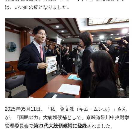
言。
は、いい面の皮となりました。
韓国は「中国と同じく」投資に不適格な国
『Money1』
だ。
『韓国銀行』が「金の保有量を増やしま
『Money1』
す」⇒「金を経由するドル入手」手段ではないのか？
韓国･外為取引量「1日当たり1,214.4億ド
『Money1』
ル」まで拡大 ⇒ 海外資金の動きに強く左右される状態
韓国･帰ってきた李在明。李在明を支持しな
『Money1』
い「50.5％」に上昇
韓国大統領府ボンクラ政策室長が告発され
『Money1』
た ⇒ 国家が行った恐るべき株価操作であり、空前の国政壟
断
韓国･警察職員が「丸刈りになって抗議活
『Money1』
2025年05月11日、「私、金文洙（キム・ムンス）」さん
動」
が、『国民の力』大統領候補として、京畿道果川中央選挙
中国だけが鉄鋼輸出を異常増加させる ⇒ 中
『Money1』
管理委員会で
第21代大統領候補に登録
されました。
国の過剰生産が世界を蝕む。