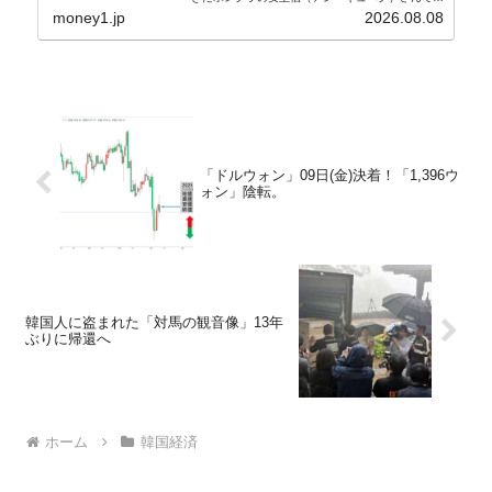
す。↑経済的無知蒙昧な李在明（イ・ジェミョン）
money1.jp
2026.08.08
さんと「韓国初の文官上がり」の国防部長官安圭伯
（アン...
「ドルウォン」09日(金)決着！「1,396ウ
ォン」陰転。
韓国人に盗まれた「対馬の観音像」13年
ぶりに帰還へ
ホーム
韓国経済