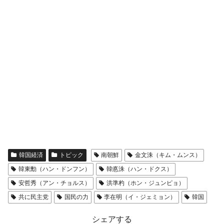
韓国経済
トピック
南朝鮮
金文洙（キム・ムンス）
韓東勳（ハン・ドンフン）
韓悳洙（ハン・ドクス）
安哲秀（アン・チョルス）
洪準杓（ホン・ジュンピョ）
共に民主党
国民の力
李在明（イ・ジェミョン）
韓国
シェアする