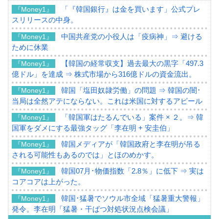
「『韓国銀行』は金を買います」公式プレ
『Money1』
スリリースの中身。
中国共産党の小役人は「疫病神」⇒ 避ける
『Money1』
ために休業
【韓国の経常収支】過去最大の黒字「497.3
『Money1』
億ドル」を達成 ⇒ 株式市場から316億ドルの資金流出。
韓国「塩田奴隷労働」の問題 ⇒ 韓国の闇･
『Money1』
当局は全然アテにならない。これは米国に対するアピール
「韓国軍はたるんでいる」案件 × ２。⇒ 韓
『Money1』
国軍をダメにする最強タッグ「李在明 + 安圭伯」
韓国メディアが「韓国政府と李在明が吊る
『Money1』
される可能性もあるのでは」とほのめかす。
韓国07月･物価指数「2.8％」に低下 ⇒ 実は
『Money1』
コアコアは上がった。
韓国･猛暑でソウル市全域「猛暑重大警報」
『Money1』
発令。李在明「猛暑・干ばつ対処状況点検会議」