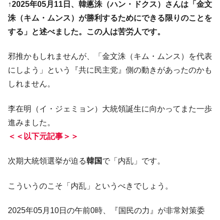
↑2025年05月11日、韓悳洙（ハン・ドクス）さんは「金文
JPモルガン「韓国レバレッジETFの清算は
『Money1』
洙（キム・ムンス）が勝利するためにできる限りのことを
ほぼ終わった」
する」と述べました。この人は苦労人です。
韓国『国民年金公団』株価暴落で200兆蒸
『Money1』
発。
邪推かもしれませんが、「金文洙（キム・ムンス）を代表
韓国政府「ニセＫ-ブランドを通報しようキ
『Money1』
にしよう」という『共に民主党』側の動きがあったのかも
ャンペーン」⇒ あの名物教授も登場！
しれません。
韓国「橋が落ちました」⇒ 耐久性「なさす
『Money1』
ぎ」では。
李在明（イ・ジェミョン）大統領誕生に向かってまた一歩
韓国鉄鋼最大手『POSCO』ズブズブ沈む。
『Money1』
進みました。
営業利益80.2％も減少
＜＜以下元記事＞＞
日本の誇る海洋資源調査船『白嶺』は先進技術の
Fact1
塊！
次期大統領選挙が迫る
韓国
で「内乱」です。
夏の甲子園、優勝校を最も多く輩出している都道
Fact1
こういうのこそ「内乱」というべきでしょう。
府県とは？
今話題の「楽天ライオンズ」とは？
Fact1
2025年05月10日の午前0時、『国民の力』が非常対策委
奇跡の毛色「白毛馬」とは？
Fact1