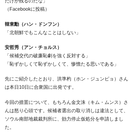
だけが残るのだな」
（Facebookに投稿）
韓東勳（ハン・ドンフン）
「北朝鮮でもこんなことはしない」
安哲秀（アン・チョルス）
「候補交代の破廉恥劇を強く反対する」
「恥ずかしくて恥ずかしくて、惨憺たる思いである」
先にご紹介したとおり、洪準杓（ホン・ジュンピョ）さん
は本日10日に合衆国に出発です。
今回の措置について、もちろん金文洙（キム・ムンス）さ
んは怒り心頭です。候補者選出の取り消しは違法として、
ソウル南部地裁裁判所に、効力停止仮処分を申請しまし
た。