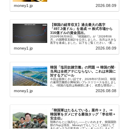
文和訳です。表題：韓国銀行、国内生産金の買い入
れ協力体制を構築□『韓国銀行』は、国内生産金の
money1.jp
2026.08.09
買い入れに...
【韓国の経常収支】過去最大の黒字
「497.3億ドル」を達成 ⇒ 株式市場から
316億ドルの資金流出。
2026年08月06日、『韓国銀行』が「2026年06
月」の国際収支統計を公示しました。当月は大きな
黒字を達成しました。以下をご覧ください。↑黄色
の傾向ペンでフォーカスしているのが2026年06月
money1.jp
2026.08.09
の経常収支です。2026年06月貿易収支：4...
韓国「塩田奴隷労働」の問題 ⇒ 韓国の闇･
当局は全然アテにならない。これは米国に
対するアピール
今回は面倒くさい話です。2026年07月30日、韓国
の雇用労働部が興味深いプレスリリースを出しまし
た。↑韓国の塩田は島嶼部に多く、劣悪な環境が一
般に見られることが少ないため、事件の発覚を妨げ
money1.jp
2026.08.08
たといわれます（後述）。これは、いわゆる「塩田
奴隷...
「韓国軍はたるんでいる」案件 × ２。⇒
韓国軍をダメにする最強タッグ「李在明 +
安圭伯」
弱将のもとに強兵なし――といわれます。韓国国防
部のTopは現在、Money1でもしつこくご紹介して
きたボンクラの安圭伯（アン・ギュベク）さんで