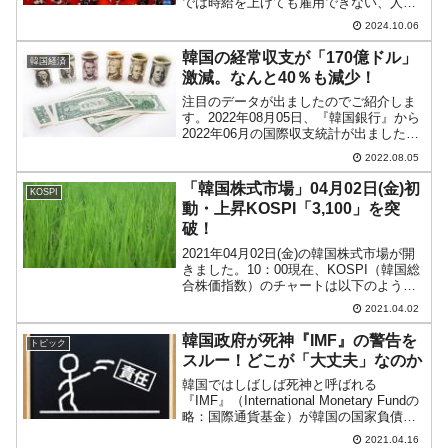
では時給を上げても雇用できない、人手
不足ですが、中国の様相は真逆。経済が
2024.10.06
超低空飛行なのでそもそも雇用がなく、
あっても給与が低い、現在職に就けてい
韓国の経常収支が「170億ドル」
韓国経済
る人も給与カット・...
激減。なんと40％も減少！
注目のデータが出ましたのでご紹介しま
す。2022年08月05日、『韓国銀行』から
2022年06月の国際収支統計が出ました。
経常収支がどうなったのか確認してみま
2022.08.05
す。2022年06月貿易収支：35億9,390万
ドルサービス収支：-4億9,220...
「韓国株式市場」04月02日(金)初
KOSPI
動・上昇KOSPI「3,100」を突
破！
2021年04月02日(金)の韓国株式市場が開
きました。10：00現在、KOSPI（韓国総
合株価指数）のチャートは以下のように
なっています（チャートは
2021.04.02
『Investing.com』より引用）。大きくギ
ャップアップして始まりました。
韓国政府が死神『IMF』の警告を
トピック
KOSPI...
スルー！どこが「大丈夫」なのか
韓国ではしばしば死神と呼ばれる
『IMF』（International Monetary Fundの
略：国際通貨基金）が韓国の国家負債に
ついて警鐘を鳴らしていることをご紹介
2021.04.16