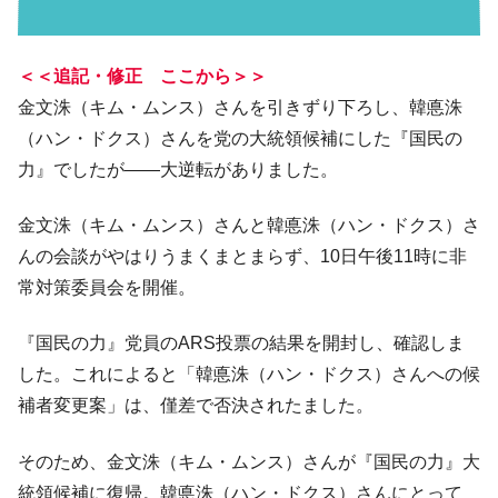
【日本市場再挑戦中】韓国『現代自動車』
『Money1』
07月販売台数は去年のほぼ半分「71台」しか売れなかっ
た。『起亜』は9台だけ
＜＜追記・修正 ここから＞＞
韓国「信用赦免を何回やっても、何回やっ
『Money1』
金文洙（キム・ムンス）さんを引きずり下ろし、韓悳洙
ても」⇒ 257万人赦免したのに60万人がまた延滞者に転
（ハン・ドクス）さんを党の大統領候補にした『国民の
落！
力』でしたが――大逆転がありました。
韓国K9専用砲弾･装薬自動供給装甲車両･珍
『Money1』
兵器「K10」が改良に乗り出す。
金文洙（キム・ムンス）さんと韓悳洙（ハン・ドクス）さ
韓国「2026年07月の輸出入」絶好調。半導
『Money1』
んの会談がやはりうまくまとまらず、10日午後11時に非
体だけで410億ドル、輸出全体の41％もある
常対策委員会を開催。
韓国･李在明「青年層の雇用状況が悪い。せ
『Money1』
や、若者に起業させよう」⇒ どんな雇用対策だソレ。
『国民の力』党員のARS投票の結果を開封し、確認しま
【韓国の外貨準備】2026年07月は4,279億ド
『Money1』
した。これによると「韓悳洙（ハン・ドクス）さんへの候
ル。外平債の発行「19.4億ドル」
補者変更案」は、僅差で否決されたました。
韓国「ここは北朝鮮なのか。選管がサーバ
『Money1』
ーにウソのデータを入力したのは明白だ」
そのため、金文洙（キム・ムンス）さんが『国民の力』大
韓国･李在明さっそく不動産対策で浅薄な発
統領候補に復帰。韓悳洙（ハン・ドクス）さんにとって
『Money1』