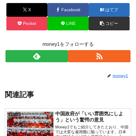
X
Facebook
はてブ
Pocket
LINE
コピー
money1をフォローする
money1
関連記事
中国政府が「いい雰囲気にしよ
トピック
う」という驚愕の意見
Money1でもご紹介してきたとおり、中国
では大変な雇用難に陥っています。日本