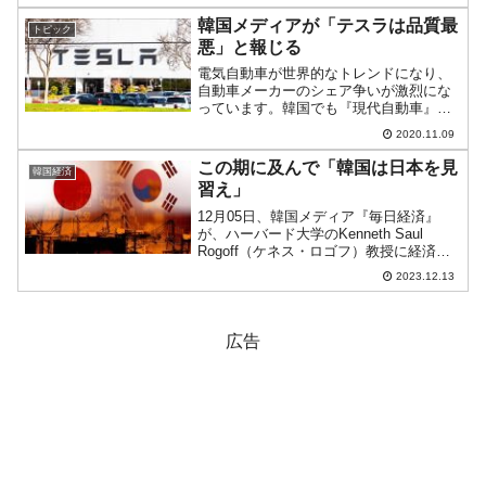
しました。これに対する韓国政府の反応
が気になるところですが、韓国メディ...
韓国メディアが「テスラは品質最
トピック
悪」と報じる
電気自動車が世界的なトレンドになり、
自動車メーカーのシェア争いが激烈にな
っています。韓国でも『現代自動車』が
「コナ・エレクトリック」など電気自動
2020.11.09
車に注力していますが、韓国内で電気自
動車販売台数1位はアメリカ合衆国の『テ
この期に及んで「韓国は日本を見
韓国経済
スラ』です。2020年...
習え」
12月05日、韓国メディア『毎日経済』
が、ハーバード大学のKenneth Saul
Rogoff（ケネス・ロゴフ）教授に経済見
通しについて取材しました。ロゴフ教授
2023.12.13
は、国際マクロ経済学、国際金融論の専
門家。『IMF』（Internationa...
広告