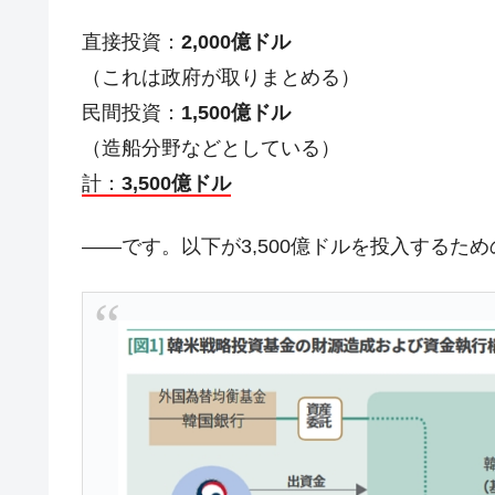
【対日本円】ウォン安が急進！ 日米
『Money1』
直接投資：
2,000億ドル
韓国政府『BYD』車への補助金を全廃 
『Money1』
1.9倍！
（これは政府が取りまとめる）
在韓米国大使スティールが着韓！⇒ 
民間投資：
1,500億ドル
『Money1』
ドを掲げる「在韓反米勢力」
（造船分野などとしている）
韓国政府「2035年までに18.4GW規
『Money1』
計：
3,500億ドル
JPモルガン「韓国レバレッジETFの
『Money1』
――です。以下が3,500億ドルを投入するた
韓国『国民年金公団』株価暴落で200
『Money1』
韓国政府「ニセＫ-ブランドを通報しよ
『Money1』
韓国「橋が落ちました」⇒ 耐久性「な
『Money1』
韓国鉄鋼最大手『POSCO』ズブズブ沈
『Money1』
米国下院「韓国の公務員個人をターゲ
『Money1』
する差別。許してはおかぬ
韓国ボンクラ政策室長･金容範、株価
『Money1』