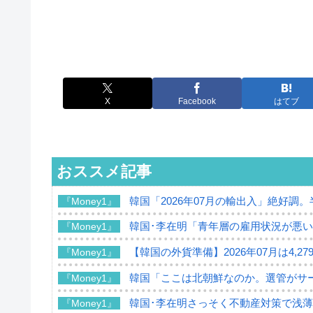
X
Facebook
はてブ
おススメ記事
韓国「2026年07月の輸出入」絶好調
『Money1』
韓国･李在明「青年層の雇用状況が悪い
『Money1』
【韓国の外貨準備】2026年07月は4,2
『Money1』
韓国「ここは北朝鮮なのか。選管がサ
『Money1』
韓国･李在明さっそく不動産対策で浅
『Money1』