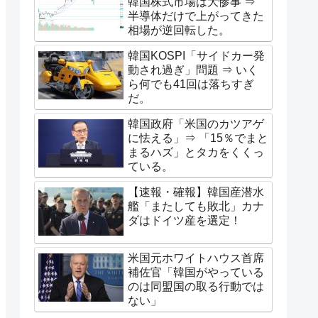
韓国株式市場は大惨事 ⇒
半導体だけで上がってきた
相場が逆回転した。
韓国KOSPI「サイドカー発
動され過ぎ」問題 ⇒ いく
ら何でも41回は落ちすぎ
だ。
韓国政府「米国のカツアゲ
に怯える」⇒ 「15％でまと
まるハズ」とタカをくくっ
ている。
【速報・確報】韓国産潜水
艦「またしても敗北」カナ
ダはドイツ産を選定！
米国元ホワイトハウス首席
補佐官「韓国がやっている
のは同盟国の取る行動では
ない」