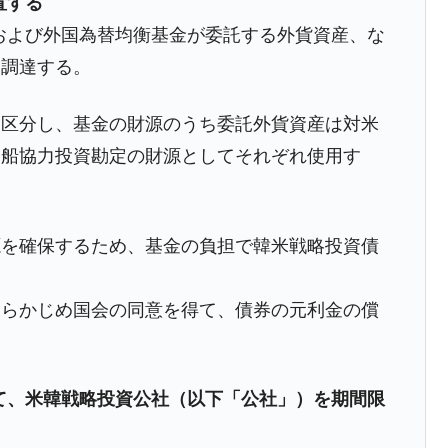
置する
および外国為替均衡基金が委託する外貨資産、な
り調達する。
がもらえる賞金とは？
？
に区分し、基金の財源のうち委託外貨資産は対米
造船協力投資勘定の財源としてそれぞれ使用す
りそうなスーパーリーグとは？
高位だった選手とは？
打っている意外な選手とは？
源を確保するため、基金の負担で韓米戦略投資債
は？
あらかじめ国会の同意を得て、債券の元利金の償
て、米韓戦略投資公社（以下「公社」）を期間限