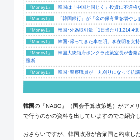
韓国は「中国と同じく」投資に不適格
『Money1』
『韓国銀行』が「金の保有量を増やし
『Money1』
韓国･外為取引量「1日当たり1,214.
『Money1』
韓国･帰ってきた李在明。李在明を支持し
『Money1』
韓国大統領府ボンクラ政策室長が告発さ
『Money1』
壟断
韓国･警察職員が「丸刈りになって抗
『Money1』
中国だけが鉄鋼輸出を異常増加させる 
『Money1』
韓国製造業「半導体絶好調」のウラで他
『Money1』
韓国
の『NABO』（国会予算政策処）がアメ
【米韓激突案件】韓国消費者院が『クーパ
『Money1』
で行うのかの資料を出していますのでご紹介
韓国で猛暑。南東部では干ばつ
『Money1』
韓国型イージス搭載の次世代駆逐艦「KD
『Money1』
おさらいですが、韓国政府が合衆国と約束し