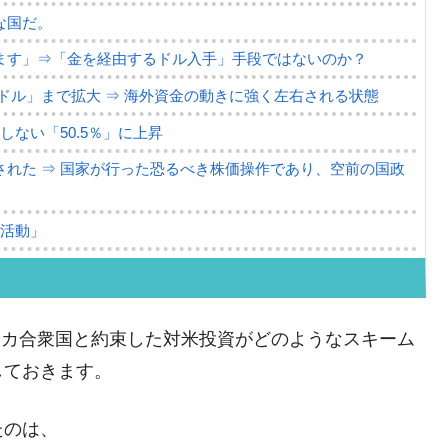
な国だ。
ます」⇒「金を経由するドル入手」手段ではないのか？
4億ドル」まで拡大 ⇒ 海外資金の動きに強く左右される状態
ない「50.5％」に上昇
れた ⇒ 国家が行った恐るべき株価操作であり、空前の国政
議活動」
⇒ 中国の過剰生産が世界を蝕む。
業種は全般的「不調」⇒ PSIが示す現況は決して良くない。
リカ合衆国と約束した対米投資がどのようなスキーム
ン』1人当たり賠償10万ウォンを認定 ⇒ 総額3兆7,000億
しておきます。
DX」1番艦、2032年竣工と公示
たのは、