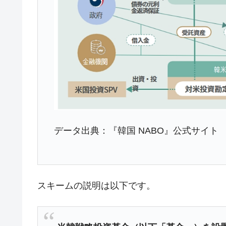
韓国半導体『SKハイニックス』2026
『Money1』
韓国･加徳島新国際空港「またも暗礁」の
『Money1』
【速報】韓国株式市場の暴落・本日07
『Money1』
発動！
IT産業は人を雇用する効果は低い。全
『Money1』
韓国「株式市場が賭博場のように変質
『Money1』
韓国「2026年1Q 資金循環統計」面白
『Money1』
データ出典：『韓国 NABO』公式サイト
韓国化学企業最大手『ロッテケミカル
『Money1』
韓国株式市場･暗黒の火曜日。サーキッ
『Money1』
韓国･カードローン金利「15％」突破
『Money1』
スキームの説明は以下です。
日本の誇る海洋資源調査船『白嶺』は先進技
Fact1
夏の甲子園、優勝校を最も多く輩出している
Fact1