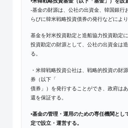
▪米韓戦略投資基金（以下「基金」）を設
今話題の「楽天ライオンズ」とは？
Fact1
-基金の財源は、公社の出資金、韓国銀行
奇跡の毛色「白毛馬」とは？
Fact1
らびに韓米戦略投資債券の発行などによ
全て勝つといくら？ 競馬GI競走で勝利騎手
Fact1
平成仮面ライダーの意外すぎるモチーフとは
Fact1
基金を対米投資勘定と造船協力投資勘定
投資勘定の財源として、公社の出資金は
発表から2日で大崩壊、鳴かず飛ばずに終わ
Fact1
る。
日本人マスターズ挑戦の歴史。松山以前に最
Fact1
甲子園通算本塁打、最多の清原に次いで多く
Fact1
・米韓戦略投資公社は、戦略的投資の財
セレクトセールの高額取引馬が稼いだ金額と
Fact1
券（以下「
債券」）を発行することができ、政府は
還を保証する。
▪基金の管理・運用のための専任機関とし
定で設立・運営する。