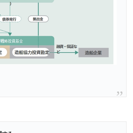
年2Qの業績「史上最高益」当期純利益は前年同期比13.4倍に。
危機 ⇒ 10.7兆では損が出るからできない。
月29日(水)もサイドカー・サーキットブレイカーの二段コンボ
産業の半分未満しか雇用を生まない
したのは政界の責任だ」
い結果に。
』純借入金が約8兆。信用格付け「ネガティブ」にダウン
トブレイカーも発動！ 半導体2銘柄の暴落
！
術の塊！
都道府県とは？