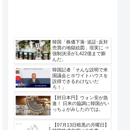
韓国「株価下落･追証･反対
売買の地獄絵図」現実に ⇒
強制決済が1,422億まで膨
んだ。
韓国記者「そんな説明で米
国議会とホワイトハウスを
説得できるわけないだ
ろ！」
【対日本円】ウォン安が急
進！ 日米の協調に韓国がい
っちょがみしたのでは。
【07月13日暗黒の月曜日】