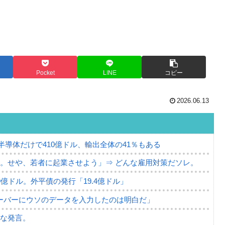
Pocket
LINE
コピー
2026.06.13
。半導体だけで410億ドル、輸出全体の41％もある
。せや、若者に起業させよう」⇒ どんな雇用対策だソレ。
79億ドル。外平債の発行「19.4億ドル」
ーバーにウソのデータを入力したのは明白だ」
薄な発言。