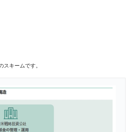
の協調に韓国がいっちょがみしたのでは。
⇒ 実は韓国で『BYD』車は売れている。6カ月で対前年同期比
さっそく空港に詰めかけ「出て行け！」「極右勢力」のプラカー
模のAIデータセンター整備」⇒ だから無理だってば。
清算はほぼ終わった」
めのスキームです。
兆蒸発。
うキャンペーン」⇒ あの名物教授も登場！
さすぎ」では。
む。営業利益80.2％も減少
ットにぶん殴る法案」提出！⇒ クーパン問題は合衆国企業に対
暴落に他人事のような発言。