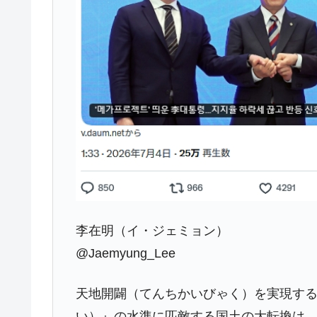
夏の甲子園、優勝校を最も多く輩出している
Fact1
今話題の「楽天ライオンズ」とは？
Fact1
奇跡の毛色「白毛馬」とは？
Fact1
全て勝つといくら？ 競馬GI競走で勝利騎手
Fact1
平成仮面ライダーの意外すぎるモチーフとは
Fact1
発表から2日で大崩壊、鳴かず飛ばずに終わ
Fact1
日本人マスターズ挑戦の歴史。松山以前に最
Fact1
甲子園通算本塁打、最多の清原に次いで多く
Fact1
セレクトセールの高額取引馬が稼いだ金額と
Fact1
李在明（イ・ジェミョン）
@Jaemyung_Lee
天地開闢（てんちかいびゃく）を実現す
い）』の水準に匹敵する国土の大転換は