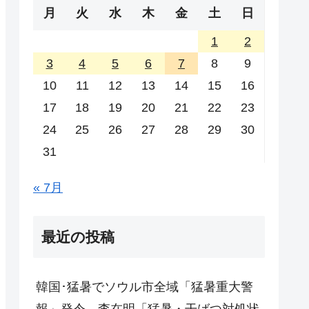
月
火
水
木
金
土
日
1
2
3
4
5
6
7
8
9
10
11
12
13
14
15
16
17
18
19
20
21
22
23
24
25
26
27
28
29
30
31
« 7月
最近の投稿
韓国･猛暑でソウル市全域「猛暑重大警
報」発令。李在明「猛暑・干ばつ対処状