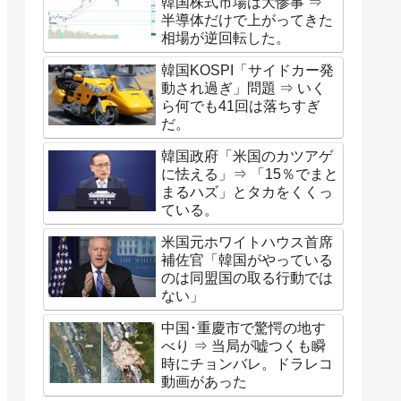
韓国株式市場は大惨事 ⇒
半導体だけで上がってきた
相場が逆回転した。
韓国KOSPI「サイドカー発
動され過ぎ」問題 ⇒ いく
ら何でも41回は落ちすぎ
だ。
韓国政府「米国のカツアゲ
に怯える」⇒ 「15％でまと
まるハズ」とタカをくくっ
ている。
米国元ホワイトハウス首席
補佐官「韓国がやっている
のは同盟国の取る行動では
ない」
中国･重慶市で驚愕の地す
べり ⇒ 当局が嘘つくも瞬
時にチョンバレ。ドラレコ
動画があった