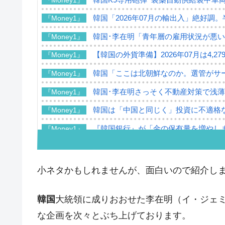
韓国「2026年07月の輸出入」絶好調
『Money1』
韓国･李在明「青年層の雇用状況が悪い
『Money1』
【韓国の外貨準備】2026年07月は4,2
『Money1』
韓国「ここは北朝鮮なのか。選管がサ
『Money1』
韓国･李在明さっそく不動産対策で浅
『Money1』
韓国は「中国と同じく」投資に不適格
『Money1』
『韓国銀行』が「金の保有量を増やし
『Money1』
韓国･外為取引量「1日当たり1,214.
『Money1』
韓国･帰ってきた李在明。李在明を支持し
『Money1』
小ネタかもしれませんが、面白いので紹介し
韓国大統領府ボンクラ政策室長が告発さ
『Money1』
壟断
韓国
大統領に成りおおせた李在明（イ・ジェ
韓国･警察職員が「丸刈りになって抗
な企画を次々とぶち上げております。
『Money1』