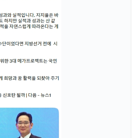
うキャンペーン」⇒ あの名物教授も登場！
さすぎ」では。
む。営業利益80.2％も減少
ットにぶん殴る法案」提出！⇒ クーパン問題は合衆国企業に対
暴落に他人事のような発言。
年2Qの業績「史上最高益」当期純利益は前年同期比13.4倍に。
危機 ⇒ 10.7兆では損が出るからできない。
月29日(水)もサイドカー・サーキットブレイカーの二段コンボ
産業の半分未満しか雇用を生まない
したのは政界の責任だ」
術の塊！