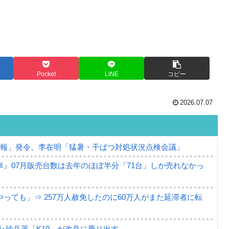
Pocket
LINE
コピー
2026.07.07
警報」発令。李在明「猛暑・干ばつ対処状況点検会議」
』07月販売台数は去年のほぼ半分「71台」しか売れなかっ
っても」⇒ 257万人赦免したのに60万人がまた延滞者に転
･珍兵器「K10」が改良に乗り出す。