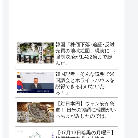
韓国「株価下落･追証･反対
売買の地獄絵図」現実に ⇒
強制決済が1,422億まで膨
んだ。
韓国記者「そんな説明で米
国議会とホワイトハウスを
説得できるわけないだ
ろ！」
【対日本円】ウォン安が急
進！ 日米の協調に韓国がい
っちょがみしたのでは。
【07月13日暗黒の月曜日】