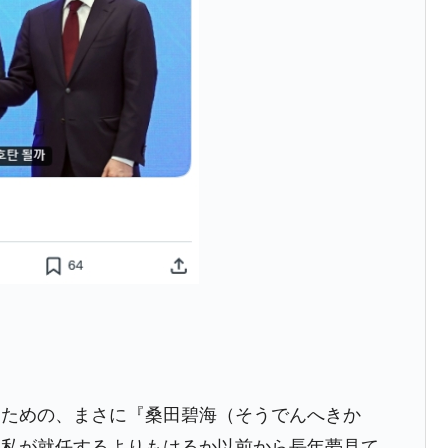
都道府県とは？
がもらえる賞金とは？
？
りそうなスーパーリーグとは？
高位だった選手とは？
打っている意外な選手とは？
は？
るための、まさに『桑田碧海（そうでんへきか
、私が就任するよりもはるか以前から長年夢見て