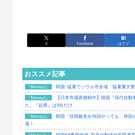
X
Facebook
はてブ
おススメ記事
韓国･猛暑でソウル市全域「猛暑重大
『Money1』
【日本市場再挑戦中】韓国『現代自動車
『Money1』
た。『起亜』は9台だけ
韓国「信用赦免を何回やっても、何回や
『Money1』
落！
韓国K9専用砲弾･装薬自動供給装甲車両
『Money1』