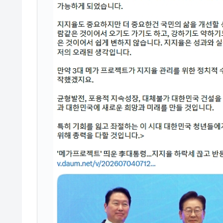
韓国政府「ニセＫ-ブランドを通報しよ
『Money1』
韓国「橋が落ちました」⇒ 耐久性「な
『Money1』
韓国鉄鋼最大手『POSCO』ズブズブ沈
『Money1』
米国下院「韓国の公務員個人をターゲ
『Money1』
する差別。許してはおかぬ
韓国ボンクラ政策室長･金容範、株価
『Money1』
韓国半導体『SKハイニックス』2026
『Money1』
韓国･加徳島新国際空港「またも暗礁」の
『Money1』
【速報】韓国株式市場の暴落・本日07
『Money1』
発動！
IT産業は人を雇用する効果は低い。全
『Money1』
韓国「株式市場が賭博場のように変質
『Money1』
日本の誇る海洋資源調査船『白嶺』は先進技
Fact1