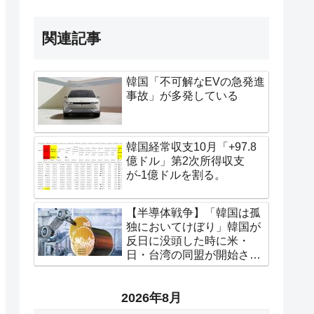
関連記事
韓国「不可解なEVの急発進
事故」が多発している
韓国経常収支10月「+97.8
億ドル」第2次所得収支
が-1億ドルを割る。
【半導体戦争】「韓国は孤
独においてけぼり」韓国が
反日に没頭した時に米・
日・台湾の同盟が開始され
た
2026年8月