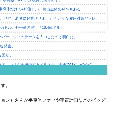
。半導体だけで410億ドル、輸出全体の41％もある
。せや、若者に起業させよう」⇒ どんな雇用対策だソレ。
79億ドル。外平債の発行「19.4億ドル」
ーバーにウソのデータを入力したのは明白だ」
薄な発言。
な国だ。
ます」⇒「金を経由するドル入手」手段ではないのか？
4億ドル」まで拡大 ⇒ 海外資金の動きに強く左右される状態
ない「50.5％」に上昇
ます。
れた ⇒ 国家が行った恐るべき株価操作であり、空前の国政
ミョン）さんが半導体ファブや宇宙計画などのビッグ
議活動」