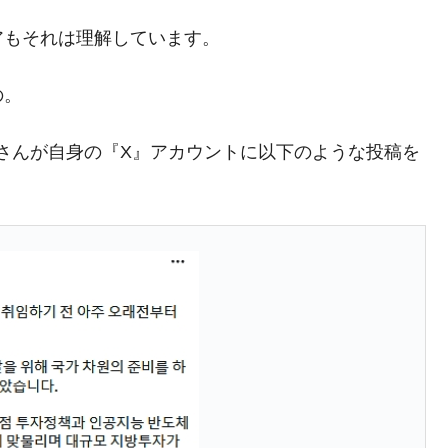
⇒ 中国の過剰生産が世界を蝕む。
アもそれは理解しています。
業種は全般的「不調」⇒ PSIが示す現況は決して良くない。
ン』1人当たり賠償10万ウォンを認定 ⇒ 総額3兆7,000億
の。
ン）さんが自身の『X』アカウントに以下のような投稿を
DX」1番艦、2032年竣工と公示
の協調に韓国がいっちょがみしたのでは。
⇒ 実は韓国で『BYD』車は売れている。6カ月で対前年同期比
さっそく空港に詰めかけ「出て行け！」「極右勢力」のプラカー
模のAIデータセンター整備」⇒ だから無理だってば。
清算はほぼ終わった」
兆蒸発。