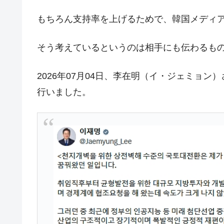
中国だけが鉄鋼輸出を異常増加させる 
『Money1』
もちろん支持率を上げるためで、韓国メディ
韓国製造業「半導体絶好調」のウラで他
『Money1』
【米韓激突案件】韓国消費者院が『クーパ
『Money1』
そう考えているというのは相手にも伝わるも
韓国で猛暑。南東部では干ばつ
『Money1』
2026年07月04日、李在明（イ・ジェミョ
韓国型イージス搭載の次世代駆逐艦「KD
『Money1』
行いました。
【対日本円】ウォン安が急進！ 日米
『Money1』
韓国政府『BYD』車への補助金を全廃 
『Money1』
1.9倍！
在韓米国大使スティールが着韓！⇒ 
『Money1』
ドを掲げる「在韓反米勢力」
韓国政府「2035年までに18.4GW規
『Money1』
JPモルガン「韓国レバレッジETFの
『Money1』
韓国『国民年金公団』株価暴落で200
『Money1』