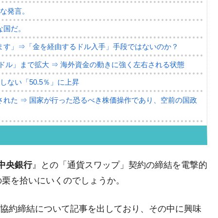
薄な発言。
な国だ。
ます」⇒「金を経由するドル入手」手段ではないのか？
4億ドル」まで拡大 ⇒ 海外資金の動きに強く左右される状態
ない「50.5％」に上昇
れた ⇒ 国家が行った恐るべき株価操作であり、空前の国政
議活動」
⇒ 中国の過剰生産が世界を蝕む。
中央銀行
』との「通貨スワップ」契約の締結を電撃的
業種は全般的「不調」⇒ PSIが示す現況は決して良くない。
の栗を拾いにいくのでしょうか。
ン』1人当たり賠償10万ウォンを認定 ⇒ 総額3兆7,000億
この協約締結について記事を出しており、その中に興味