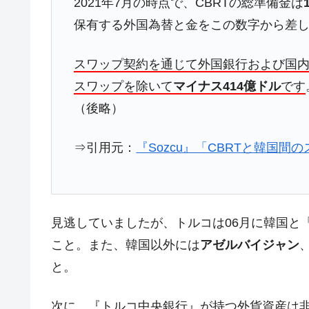
2021年7月の時点で、CBRTの総準備金は
今話題の「楽天ライオンズ」とは？
Fact1
保有する外国為替と金をこの数字から差
奇跡の毛色「白毛馬」とは？
Fact1
全て勝つといくら？ 競馬GI競走で勝利騎手
Fact1
スワップ契約を通じて外国銀行および国
平成仮面ライダーの意外すぎるモチーフとは
Fact1
スワップを除いて
マイナス414億ドル
です
（後略）
発表から2日で大崩壊、鳴かず飛ばずに終わ
Fact1
日本人マスターズ挑戦の歴史。松山以前に最
Fact1
⇒引用元：
『Sozcu』「CBRTと韓国間
甲子園通算本塁打、最多の清原に次いで多く
Fact1
セレクトセールの高額取引馬が稼いだ金額と
Fact1
見逃していましたが、トルコは06月に韓国と
こと。また、韓国以外には
アゼルバイジャン
と。
次に、『トルコ中央銀行』が持つ外貨資産は