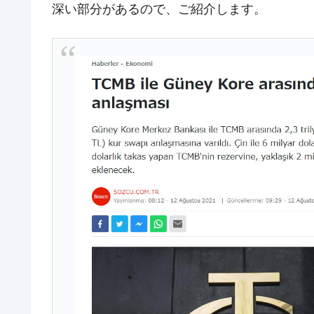
韓国型イージス搭載の次世代駆逐艦「KD
『Money1』
深い部分があるので、ご紹介します。
【対日本円】ウォン安が急進！ 日米
『Money1』
韓国政府『BYD』車への補助金を全廃 
『Money1』
1.9倍！
在韓米国大使スティールが着韓！⇒ 
『Money1』
ドを掲げる「在韓反米勢力」
韓国政府「2035年までに18.4GW規
『Money1』
JPモルガン「韓国レバレッジETFの
『Money1』
韓国『国民年金公団』株価暴落で200
『Money1』
韓国政府「ニセＫ-ブランドを通報しよ
『Money1』
韓国「橋が落ちました」⇒ 耐久性「な
『Money1』
韓国鉄鋼最大手『POSCO』ズブズブ沈
『Money1』
米国下院「韓国の公務員個人をターゲ
『Money1』
する差別。許してはおかぬ