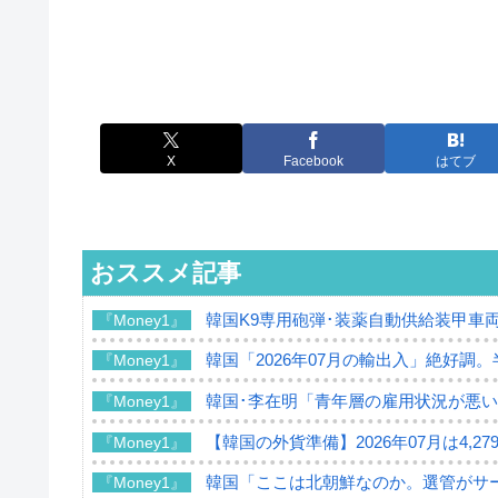
X
Facebook
はてブ
おススメ記事
韓国K9専用砲弾･装薬自動供給装甲車両
『Money1』
韓国「2026年07月の輸出入」絶好調
『Money1』
韓国･李在明「青年層の雇用状況が悪い
『Money1』
【韓国の外貨準備】2026年07月は4,2
『Money1』
韓国「ここは北朝鮮なのか。選管がサ
『Money1』