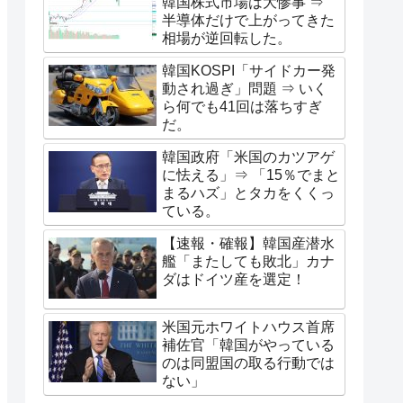
韓国株式市場は大惨事 ⇒
半導体だけで上がってきた
相場が逆回転した。
韓国KOSPI「サイドカー発
動され過ぎ」問題 ⇒ いく
ら何でも41回は落ちすぎ
だ。
韓国政府「米国のカツアゲ
に怯える」⇒ 「15％でまと
まるハズ」とタカをくくっ
ている。
【速報・確報】韓国産潜水
艦「またしても敗北」カナ
ダはドイツ産を選定！
米国元ホワイトハウス首席
補佐官「韓国がやっている
のは同盟国の取る行動では
ない」