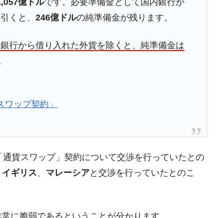
1,057億ドル
です。必要準備金として国内銀行が
し引くと、
246億ドル
の純準備金が残ります。
がもらえる賞金とは？
内銀行から借り入れた外貨を除くと、純準備金は
？
。
りそうなスーパーリーグとは？
高位だった選手とは？
のスワップ契約」
打っている意外な選手とは？
は？
「通貨スワップ」契約について交渉を行っていたとの
、
イギリス
、
マレーシア
と交渉を行っていたとのこ
非常に脆弱であるということが分かります。