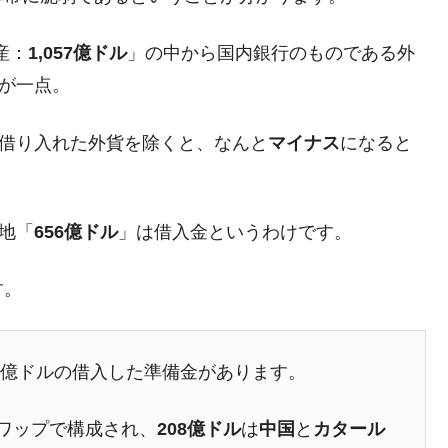
産：
1,057億ドル
」の中から国内銀行のものである外
が一点。
借り入れた外貨を除くと、なんと
マイナス
になると
天地「
656億ドル
」は借入金というわけです。
す。
60億ドルの借入した準備金があります。
ワップで構成され、
208億ドル
は
中国
と
カタール