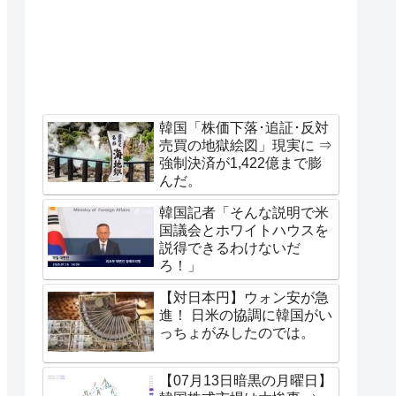
韓国「株価下落･追証･反対
売買の地獄絵図」現実に ⇒
強制決済が1,422億まで膨
んだ。
韓国記者「そんな説明で米
国議会とホワイトハウスを
説得できるわけないだ
ろ！」
【対日本円】ウォン安が急
進！ 日米の協調に韓国がい
っちょがみしたのでは。
【07月13日暗黒の月曜日】