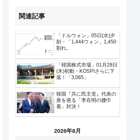
関連記事
「ドルウォン」05日(水)夕
刻・「1,444ウォン」1,450
割れ。
「韓国株式市場」01月28日
(木)初動・KOSPIさらに下
落！「3,065」
韓国『共に民主党』代表の
座を巡る「李在明の腰巾
着」対決！
2026年8月