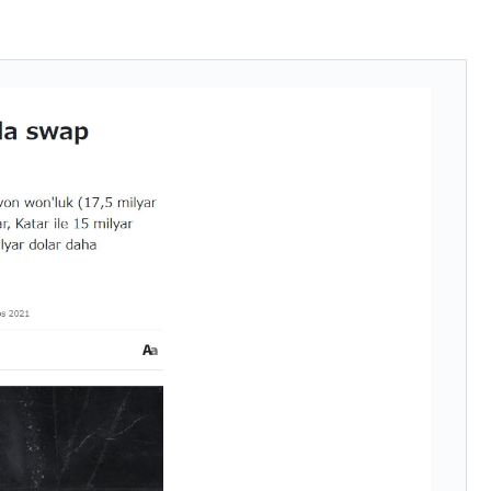
DX」1番艦、2032年竣工と公示
の協調に韓国がいっちょがみしたのでは。
⇒ 実は韓国で『BYD』車は売れている。6カ月で対前年同期比
さっそく空港に詰めかけ「出て行け！」「極右勢力」のプラカー
模のAIデータセンター整備」⇒ だから無理だってば。
清算はほぼ終わった」
兆蒸発。
うキャンペーン」⇒ あの名物教授も登場！
さすぎ」では。
む。営業利益80.2％も減少
ットにぶん殴る法案」提出！⇒ クーパン問題は合衆国企業に対