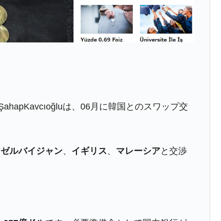
暴落に他人事のような発言。
年2Qの業績「史上最高益」当期純利益は前年同期比13.4倍に。
危機 ⇒ 10.7兆では損が出るからできない。
月29日(水)もサイドカー・サーキットブレイカーの二段コンボ
産業の半分未満しか雇用を生まない
ahapKavcıoğluは、06月に韓国とのスワップ交
したのは政界の責任だ」
い結果に。
アゼルバイジャン
、
イギリス
、
マレーシア
と交渉
』純借入金が約8兆。信用格付け「ネガティブ」にダウン
トブレイカーも発動！ 半導体2銘柄の暴落
術の塊！
都道府県とは？