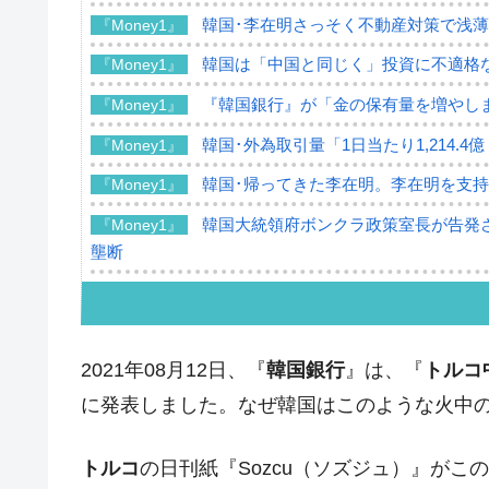
韓国･李在明さっそく不動産対策で浅
『Money1』
韓国は「中国と同じく」投資に不適格
『Money1』
『韓国銀行』が「金の保有量を増やし
『Money1』
韓国･外為取引量「1日当たり1,214.
『Money1』
韓国･帰ってきた李在明。李在明を支持し
『Money1』
韓国大統領府ボンクラ政策室長が告発さ
『Money1』
壟断
韓国･警察職員が「丸刈りになって抗
『Money1』
中国だけが鉄鋼輸出を異常増加させる 
『Money1』
2021年08月12日、『
韓国銀行
』は、『
トルコ
韓国製造業「半導体絶好調」のウラで他
『Money1』
に発表しました。なぜ韓国はこのような火中
【米韓激突案件】韓国消費者院が『クーパ
『Money1』
韓国で猛暑。南東部では干ばつ
『Money1』
トルコ
の日刊紙『Sozcu（ソズジュ）』が