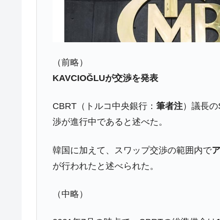
韓国ボンクラ政策室長･金容範、株価
『Money1』
韓国半導体『SKハイニックス』2026
『Money1』
韓国･加徳島新国際空港「またも暗礁」の
『Money1』
（前略）
【速報】韓国株式市場の暴落・本日07
『Money1』
KAVCIOĞLUが交渉を発表
発動！
IT産業は人を雇用する効果は低い。全
『Money1』
CBRT（トルコ中央銀行：
筆者注
）議長のŞ
韓国「株式市場が賭博場のように変質
『Money1』
渉が進行中であると述べた。
韓国「2026年1Q 資金循環統計」面白
『Money1』
韓国に加えて、スワップ交渉の範囲内で
韓国化学企業最大手『ロッテケミカル
『Money1』
が行われたと述べられた。
韓国株式市場･暗黒の火曜日。サーキッ
『Money1』
日本の誇る海洋資源調査船『白嶺』は先進技
Fact1
（中略）
夏の甲子園、優勝校を最も多く輩出している
Fact1