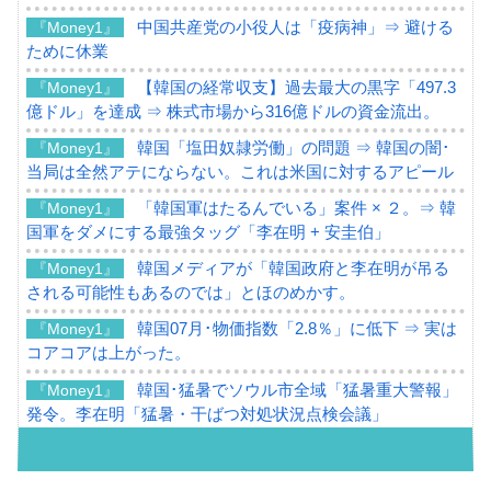
中国共産党の小役人は「疫病神」⇒ 避ける
『Money1』
ために休業
【韓国の経常収支】過去最大の黒字「497.3
『Money1』
億ドル」を達成 ⇒ 株式市場から316億ドルの資金流出。
韓国「塩田奴隷労働」の問題 ⇒ 韓国の闇･
『Money1』
当局は全然アテにならない。これは米国に対するアピール
「韓国軍はたるんでいる」案件 × ２。⇒ 韓
『Money1』
国軍をダメにする最強タッグ「李在明 + 安圭伯」
韓国メディアが「韓国政府と李在明が吊る
『Money1』
される可能性もあるのでは」とほのめかす。
韓国07月･物価指数「2.8％」に低下 ⇒ 実は
『Money1』
コアコアは上がった。
韓国･猛暑でソウル市全域「猛暑重大警報」
『Money1』
発令。李在明「猛暑・干ばつ対処状況点検会議」
【日本市場再挑戦中】韓国『現代自動車』
『Money1』
07月販売台数は去年のほぼ半分「71台」しか売れなかっ