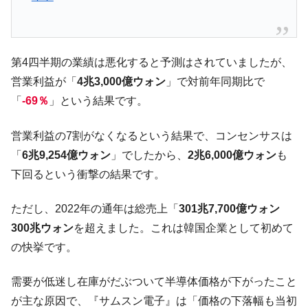
【米韓激突案件】韓国消費者院が『クーパ
『Money1』
ン』1人当たり賠償10万ウォンを認定 ⇒ 総額3兆7,000億
韓国で猛暑。南東部では干ばつ
『Money1』
第4四半期の業績は悪化すると予測はされていましたが、
韓国型イージス搭載の次世代駆逐艦
『Money1』
営業利益が「
4兆3,000億ウォン
」で対前年同期比で
「KDDX」1番艦、2032年竣工と公示
「
-69％
」という結果です。
【対日本円】ウォン安が急進！ 日米の協調
『Money1』
に韓国がいっちょがみしたのでは。
営業利益の7割がなくなるという結果で、コンセンサスは
韓国政府『BYD』車への補助金を全廃 ⇒ 実
『Money1』
「
6兆9,254億ウォン
」でしたから、
2兆6,000億ウォン
も
は韓国で『BYD』車は売れている。6カ月で対前年同期比
下回るという衝撃の結果です。
1.9倍！
在韓米国大使スティールが着韓！⇒ さっそ
『Money1』
ただし、2022年の通年は総売上「
301兆7,700億ウォン
く空港に詰めかけ「出て行け！」「極右勢力」のプラカー
300兆ウォン
を超えました。これは韓国企業として初めて
ドを掲げる「在韓反米勢力」
の快挙です。
韓国政府「2035年までに18.4GW規模のAIデ
『Money1』
ータセンター整備」⇒ だから無理だってば。
需要が低迷し在庫がだぶついて半導体価格が下がったこと
JPモルガン「韓国レバレッジETFの清算は
『Money1』
が主な原因で、『サムスン電子』は「価格の下落幅も当初
ほぼ終わった」