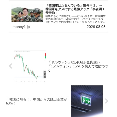
「韓国軍はたるんでいる」案件 × ２。⇒
韓国軍をダメにする最強タッグ「李在明 +
安圭伯」
弱将のもとに強兵なし――といわれます。韓国国防
部のTopは現在、Money1でもしつこくご紹介して
きたボンクラの安圭伯（アン・ギュベク）さんで
す。↑経済的無知蒙昧な李在明（イ・ジェミョン）
money1.jp
2026.08.08
さんと「韓国初の文官上がり」の国防部長官安圭伯
（アン...
「ドルウォン」01月06日(金)初動・
「1,269ウォン」1,270を挟んで攻防つづ
く
「韓国に帰る！」中国からの脱出企業が
63％！