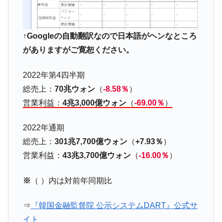
『Money1』
だ。
『韓国銀行』が「金の保有量を増やしま
『Money1』
↑Googleの自動翻訳なので日本語がヘンなところ
す」⇒「金を経由するドル入手」手段ではないのか？
がありますがご寛恕ください。
韓国･外為取引量「1日当たり1,214.4億ド
『Money1』
ル」まで拡大 ⇒ 海外資金の動きに強く左右される状態
2022年第4四半期
韓国･帰ってきた李在明。李在明を支持しな
『Money1』
総売上：
70兆ウォン
（
-8.58％
）
い「50.5％」に上昇
営業利益：
4兆3,000億ウォン
（
-69.00％
）
韓国大統領府ボンクラ政策室長が告発され
『Money1』
た ⇒ 国家が行った恐るべき株価操作であり、空前の国政壟
2022年通期
断
総売上：
301兆7,700億ウォン
（
+7.93％
）
韓国･警察職員が「丸刈りになって抗議活
『Money1』
営業利益：
43兆3,700億ウォン
（
-16.00％
）
動」
中国だけが鉄鋼輸出を異常増加させる ⇒ 中
『Money1』
※
（ ）内は対前年同期比
国の過剰生産が世界を蝕む。
韓国製造業「半導体絶好調」のウラで他業
『Money1』
⇒
『韓国金融監督院 公示システムDART』公式サ
種は全般的「不調」⇒ PSIが示す現況は決して良くない。
イト