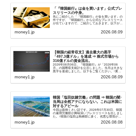
「『韓国銀行』は金を買います」公式プレ
スリリースの中身。
先にご紹介した「『韓国銀行』が金を買います」の
件ですが、『韓国銀行』から公式なプレスリリース
が出ていますので、ご紹介しておきます。以下が全
文和訳です。表題：韓国銀行、国内生産金の買い入
れ協力体制を構築□『韓国銀行』は、国内生産金の
money1.jp
2026.08.09
買い入れに...
【韓国の経常収支】過去最大の黒字
「497.3億ドル」を達成 ⇒ 株式市場から
316億ドルの資金流出。
2026年08月06日、『韓国銀行』が「2026年06
月」の国際収支統計を公示しました。当月は大きな
黒字を達成しました。以下をご覧ください。↑黄色
の傾向ペンでフォーカスしているのが2026年06月
money1.jp
2026.08.09
の経常収支です。2026年06月貿易収支：4...
韓国「塩田奴隷労働」の問題 ⇒ 韓国の闇･
当局は全然アテにならない。これは米国に
対するアピール
今回は面倒くさい話です。2026年07月30日、韓国
の雇用労働部が興味深いプレスリリースを出しまし
た。↑韓国の塩田は島嶼部に多く、劣悪な環境が一
般に見られることが少ないため、事件の発覚を妨げ
money1.jp
2026.08.08
たといわれます（後述）。これは、いわゆる「塩田
奴隷...