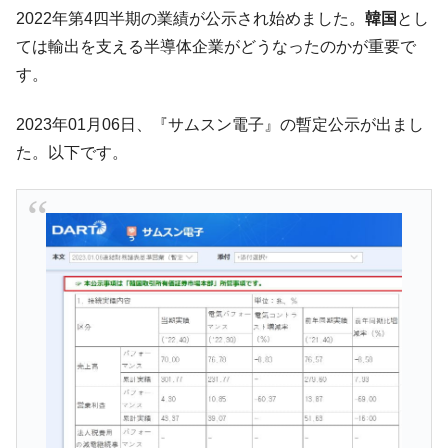
た。『起亜』は9台だけ
2022年第4四半期の業績が公示され始めました。
韓国
とし
韓国「信用赦免を何回やっても、何回やっ
『Money1』
ては輸出を支える半導体企業がどうなったのかが重要で
ても」⇒ 257万人赦免したのに60万人がまた延滞者に転
す。
落！
韓国K9専用砲弾･装薬自動供給装甲車両･珍
『Money1』
2023年01月06日、『サムスン電子』の暫定公示が出まし
兵器「K10」が改良に乗り出す。
た。以下です。
韓国「2026年07月の輸出入」絶好調。半導
『Money1』
体だけで410億ドル、輸出全体の41％もある
韓国･李在明「青年層の雇用状況が悪い。せ
『Money1』
や、若者に起業させよう」⇒ どんな雇用対策だソレ。
【韓国の外貨準備】2026年07月は4,279億ド
『Money1』
ル。外平債の発行「19.4億ドル」
韓国「ここは北朝鮮なのか。選管がサーバ
『Money1』
ーにウソのデータを入力したのは明白だ」
韓国･李在明さっそく不動産対策で浅薄な発
『Money1』
言。
韓国は「中国と同じく」投資に不適格な国