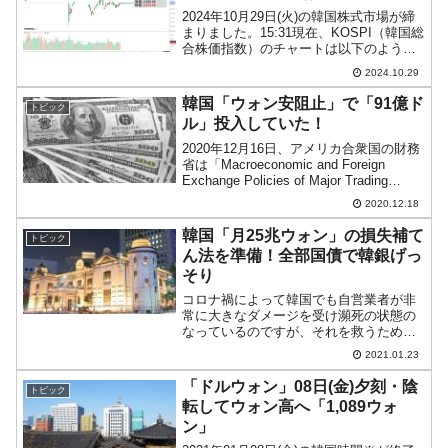
2024年10月29日(火)の韓国株式市場が締
まりました。15:31現在、KOSPI（韓国総
合株価指数）のチャートは以下のように
なっています（チャートは
2024.10.29
『Investing.com』より引用）。KOSPIは
「2,600」を回復して2,616...
韓国「ウォン安阻止」で「91億ド
トピック
ル」投入していた！
2020年12月16日、アメリカ合衆国の財務
省は「Macroeconomic and Foreign
Exchange Policies of Major Trading
Partners of the United States」（合衆
2020.12.18
国...
韓国「月25兆ウォン」の損失補て
トピック
ん法を準備！全部国債で韓銀げっ
そり
コロナ禍によって韓国でも自営業者が非
常に大きなダメージを受け瀕死の状態の
なっているのですが、それを救うため与
党が法案を準備しています。自営業者の
2021.01.23
損失を補てんしようというのです。自営
業の損失を最大70％まで補償営業制限を
「ドルウォン」08日(金)夕刻・陰
トピック
受けている業種では60...
転してウォン高へ「1,089ウォ
ン」