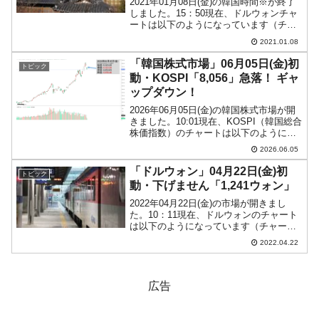
2021年01月08日(金)の韓国時間※が終了
しました。15：50現在、ドルウォンチャ
ートは以下のようになっています（チャ
ートは『Investing.com』より引用：以下
2021.01.08
同）。陰転しました！ ウォン高方向へ向
かい、「1ドル＝1,089ウォ...
「韓国株式市場」06月05日(金)初
トピック
動・KOSPI「8,056」急落！ ギャ
ップダウン！
2026年06月05日(金)の韓国株式市場が開
きました。10:01現在、KOSPI（韓国総合
株価指数）のチャートは以下のようにな
っています（チャートは
2026.06.05
『Investing.com』より引用）。ギャップ
ダウンして始まりました。急落です。
「ドルウォン」04月22日(金)初
トピック
KOS...
動・下げません「1,241ウォン」
2022年04月22日(金)の市場が開きまし
た。10：11現在、ドルウォンのチャート
は以下のようになっています（チャート
は『Investing.com』より引用）。前日は
2022.04.22
一時「1ドル＝1,244.98ウォン」に達しま
したが、1,242ウォン...
広告