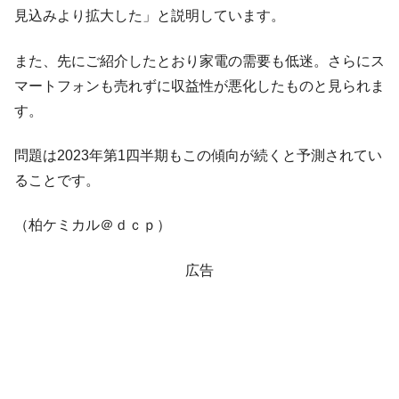
見込みより拡大した」と説明しています。
韓国『国民年金公団』株価暴落で200兆蒸
『Money1』
発。
また、先にご紹介したとおり家電の需要も低迷。さらにス
韓国政府「ニセＫ-ブランドを通報しようキ
『Money1』
マートフォンも売れずに収益性が悪化したものと見られま
ャンペーン」⇒ あの名物教授も登場！
す。
韓国「橋が落ちました」⇒ 耐久性「なさす
『Money1』
ぎ」では。
問題は2023年第1四半期もこの傾向が続くと予測されてい
韓国鉄鋼最大手『POSCO』ズブズブ沈む。
『Money1』
ることです。
営業利益80.2％も減少
日本の誇る海洋資源調査船『白嶺』は先進技術の
Fact1
（柏ケミカル＠ｄｃｐ）
塊！
広告
夏の甲子園、優勝校を最も多く輩出している都道
Fact1
府県とは？
今話題の「楽天ライオンズ」とは？
Fact1
奇跡の毛色「白毛馬」とは？
Fact1
全て勝つといくら？ 競馬GI競走で勝利騎手がもら
Fact1