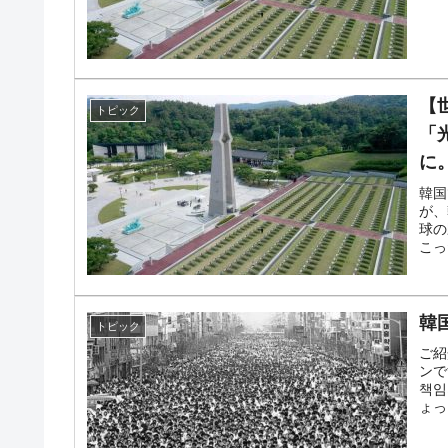
韓国･外為取引量「1日当たり1,214.
『Money1』
韓国･帰ってきた李在明。李在明を支持し
『Money1』
【
韓国大統領府ボンクラ政策室長が告発さ
『Money1』
トピック
断
「
に
韓国･警察職員が「丸刈りになって抗議
『Money1』
韓国
中国だけが鉄鋼輸出を異常増加させる 
が、
『Money1』
球の
こっ
韓国製造業「半導体絶好調」のウラで他
『Money1』
【米韓激突案件】韓国消費者院が『クーパン
『Money1』
韓
トピック
韓国で猛暑。南東部では干ばつ
『Money1』
ご紹
韓国型イージス搭載の次世代駆逐艦「KD
『Money1』
ンで
책임
ょっ
【対日本円】ウォン安が急進！ 日米の
『Money1』