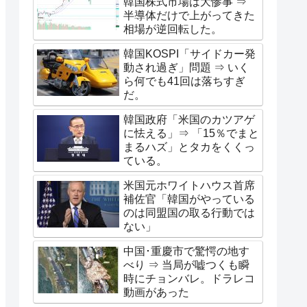
韓国株式市場は大惨事 ⇒
半導体だけで上がってきた
相場が逆回転した。
韓国KOSPI「サイドカー発
動され過ぎ」問題 ⇒ いく
ら何でも41回は落ちすぎ
だ。
韓国政府「米国のカツアゲ
に怯える」⇒ 「15％でまと
まるハズ」とタカをくくっ
ている。
米国元ホワイトハウス首席
補佐官「韓国がやっている
のは同盟国の取る行動では
ない」
中国･重慶市で驚愕の地す
べり ⇒ 当局が嘘つくも瞬
時にチョンバレ。ドラレコ
動画があった