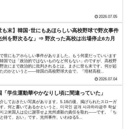
4億ドル」まで拡大 ⇒ 海外資金の動きに強く左右される状態
2026.07.05
ない「50.5％」に上昇
世も末】韓国･世にもあほらしい高校野球で野次事件
れた ⇒ 国家が行った恐るべき株価操作であり、空前の国政壟
光州を野次るな」⇒ 野次った高校は出場停止6カ月
。
活動」
で世にもアホらしい事件がありました。もう何度だっていいます
⇒ 中国の過剰生産が世界を蝕む。
韓国では「政治的ではないものなど何もない」のですが、高校野
野次にまで政治的に批判されるとは、まさに世も末です。何が起
たのかというと――韓国の高校野球大会で、『培材高校...
業種は全般的「不調」⇒ PSIが示す現況は決して良くない。
2026.07.04
』1人当たり賠償10万ウォンを認定 ⇒ 総額3兆7,000億
国「学生運動華やかなりし頃に間違っていた」
介しておきたい写真があります。5.18の後、掲げられたスローガ
DX」1番艦、2032年竣工と公示
す。何と書いてあるかというと、미국인 공개 사과하라광주 학살
지고米国人は公に謝罪せよ光州虐殺の責任を取れ――です。「ち
と待て、おい」です。光州事件、いわゆる5...
協調に韓国がいっちょがみしたのでは。