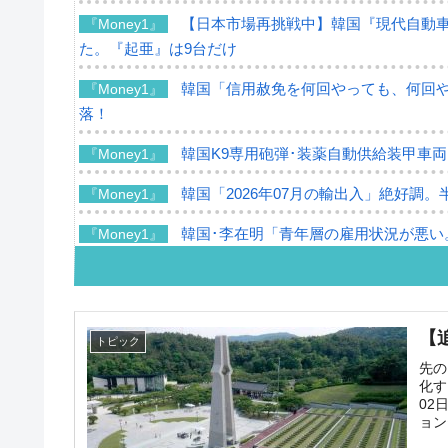
【日本市場再挑戦中】韓国『現代自動車
『Money1』
た。『起亜』は9台だけ
韓国「信用赦免を何回やっても、何回やっ
『Money1』
落！
韓国K9専用砲弾･装薬自動供給装甲車両
『Money1』
韓国「2026年07月の輸出入」絶好調。
『Money1』
韓国･李在明「青年層の雇用状況が悪い
『Money1』
【韓国の外貨準備】2026年07月は4,2
『Money1』
韓国「ここは北朝鮮なのか。選管がサ
『Money1』
【
トピック
韓国･李在明さっそく不動産対策で浅薄
『Money1』
先の
化す
韓国は「中国と同じく」投資に不適格
『Money1』
02
ョン
『韓国銀行』が「金の保有量を増やし
『Money1』