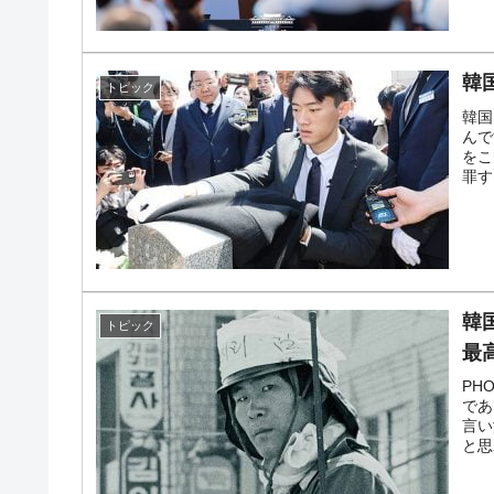
韓
トピック
韓国
んで
をこ
罪す
韓
トピック
最
PH
であ
言い
と思