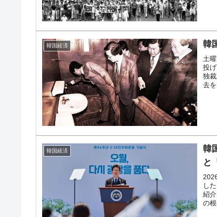
韓
韓国経済
土曜
投げ
独裁
去を
韓
韓国経済
と
20
した
紹介
の根