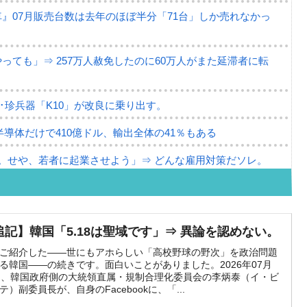
』07月販売台数は去年のほぼ半分「71台」しか売れなかっ
ても」⇒ 257万人赦免したのに60万人がまた延滞者に転
･珍兵器「K10」が改良に乗り出す。
半導体だけで410億ドル、輸出全体の41％もある
。せや、若者に起業させよう」⇒ どんな雇用対策だソレ。
79億ドル。外平債の発行「19.4億ドル」
ーバーにウソのデータを入力したのは明白だ」
追記】韓国「5.18は聖域です」⇒ 異論を認めない。
な発言。
ご紹介した――世にもアホらしい「高校野球の野次」を政治問題
る韓国――の続きです。面白いことがありました。2026年07月
な国だ。
日、韓国政府側の大統領直属・規制合理化委員会の李炳泰（イ・ビ
テ）副委員長が、自身のFacebookに、「...
ます」⇒「金を経由するドル入手」手段ではないのか？