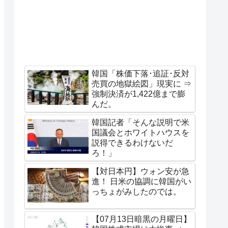
韓国「株価下落･追証･反対
売買の地獄絵図」現実に ⇒
強制決済が1,422億まで膨
んだ。
韓国記者「そんな説明で米
国議会とホワイトハウスを
説得できるわけないだ
ろ！」
【対日本円】ウォン安が急
進！ 日米の協調に韓国がい
っちょがみしたのでは。
【07月13日暗黒の月曜日】