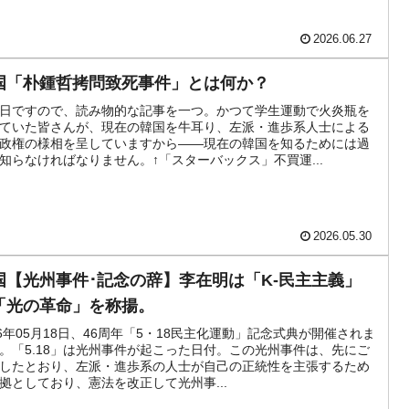
2026.06.27
国「朴鍾哲拷問致死事件」とは何か？
日ですので、読み物的な記事を一つ。かつて学生運動で火炎瓶を
ていた皆さんが、現在の韓国を牛耳り、左派・進歩系人士による
政権の様相を呈していますから――現在の韓国を知るためには過
知らなければなりません。↑「スターバックス」不買運...
2026.05.30
国【光州事件･記念の辞】李在明は「K-民主主義」
「光の革命」を称揚。
26年05月18日、46周年「5・18民主化運動」記念式典が開催されま
。「5.18」は光州事件が起こった日付。この光州事件は、先にご
したとおり、左派・進歩系の人士が自己の正統性を主張するため
拠としており、憲法を改正して光州事...