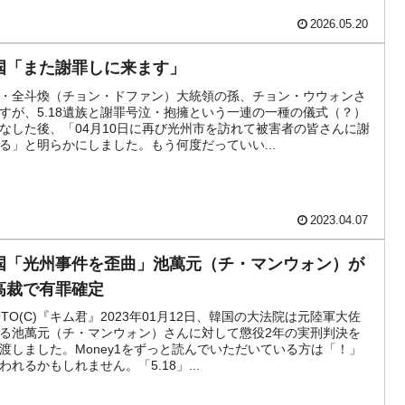
2026.05.20
国「また謝罪しに来ます」
・全斗煥（チョン・ドファン）大統領の孫、チョン・ウウォンさ
すが、5.18遺族と謝罪号泣・抱擁という一連の一種の儀式（？）
なした後、「04月10日に再び光州市を訪れて被害者の皆さんに謝
る」と明らかにしました。もう何度だっていい...
2023.04.07
国「光州事件を歪曲」池萬元（チ・マンウォン）が
高裁で有罪確定
OTO(C)『キム君』2023年01月12日、韓国の大法院は元陸軍大佐
る池萬元（チ・マンウォン）さんに対して懲役2年の実刑判決を
渡しました。Money1をずっと読んでいただいている方は「！」
われるかもしれません。「5.18」...