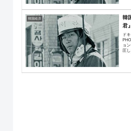
韓
韓国経済
君
ドキ
PH
ョン
圧し