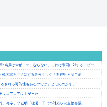
の闇･当局は全然アテにならない。これは米国に対するアピール
⇒ 韓国軍をダメにする最強タッグ「李在明 + 安圭伯」
吊るされる可能性もあるのでは」とほのめかす。
⇒ 実はコアコアは上がった。
報」発令。李在明「猛暑・干ばつ対処状況点検会議」