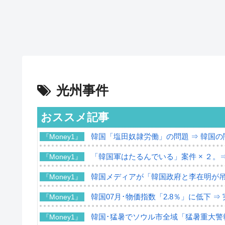
光州事件
おススメ記事
韓国「塩田奴隷労働」の問題 ⇒ 韓国
『Money1』
「韓国軍はたるんでいる」案件 × ２。
『Money1』
韓国メディアが「韓国政府と李在明が
『Money1』
韓国07月･物価指数「2.8％」に低下 
『Money1』
韓国･猛暑でソウル市全域「猛暑重大警
『Money1』