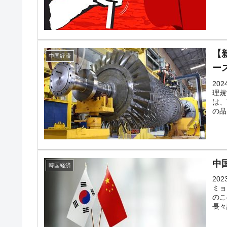
韓国･外為取引量「1日当たり1,214.
『Money1』
韓国･帰ってきた李在明。李在明を支持し
『Money1』
【
韓国大統領府ボンクラ政策室長が告発さ
『Money1』
中国経済
断
ー
20
韓国･警察職員が「丸刈りになって抗議
『Money1』
理規
は、
中国だけが鉄鋼輸出を異常増加させる 
『Money1』
の品
韓国製造業「半導体絶好調」のウラで他
『Money1』
【米韓激突案件】韓国消費者院が『クーパン
『Money1』
中
韓国経済
韓国で猛暑。南東部では干ばつ
『Money1』
20
韓国型イージス搭載の次世代駆逐艦「KD
ミョ
『Money1』
のこ
長々
【対日本円】ウォン安が急進！ 日米の
『Money1』