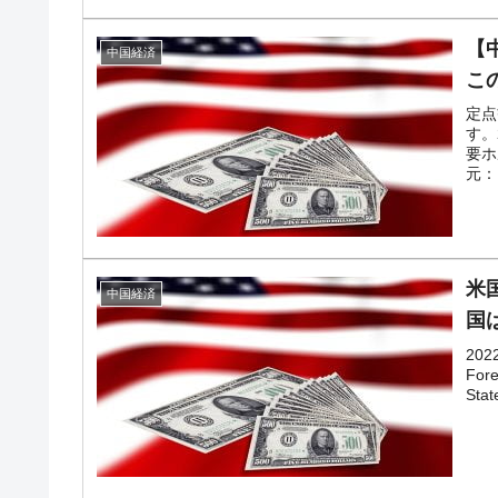
【
中国経済
こ
定点
す。
要ホ
元：
米
中国経済
国
20
Fore
Sta