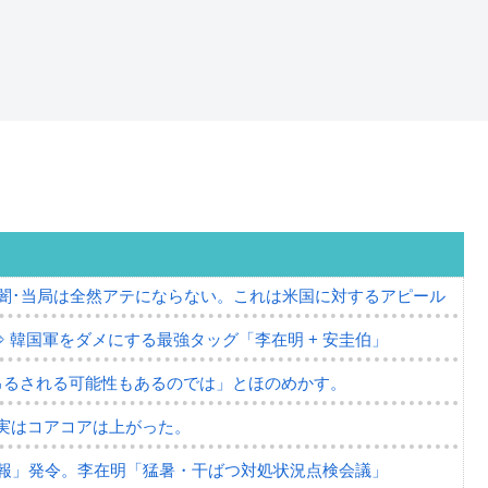
の闇･当局は全然アテにならない。これは米国に対するアピール
⇒ 韓国軍をダメにする最強タッグ「李在明 + 安圭伯」
吊るされる可能性もあるのでは」とほのめかす。
⇒ 実はコアコアは上がった。
報」発令。李在明「猛暑・干ばつ対処状況点検会議」