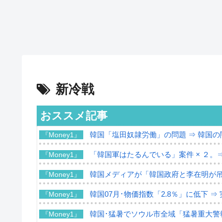
新冷戦
おススメ記事
韓国「塩田奴隷労働」の問題 ⇒ 韓国
『Money1』
「韓国軍はたるんでいる」案件 × ２。
『Money1』
韓国メディアが「韓国政府と李在明が
『Money1』
韓国07月･物価指数「2.8％」に低下 
『Money1』
韓国･猛暑でソウル市全域「猛暑重大警
『Money1』