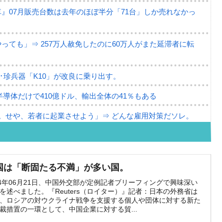
』07月販売台数は去年のほぼ半分「71台」しか売れなかっ
ても」⇒ 257万人赦免したのに60万人がまた延滞者に転
･珍兵器「K10」が改良に乗り出す。
半導体だけで410億ドル、輸出全体の41％もある
。せや、若者に起業させよう」⇒ どんな雇用対策だソレ。
79億ドル。外平債の発行「19.4億ドル」
ーバーにウソのデータを入力したのは明白だ」
国は「断固たる不満」が多い国。
な発言。
24年06月21日、中国外交部が定例記者ブリーフィングで興味深い
を述べました。『Reuters（ロイター）』記者：日本の外務省は
な国だ。
、ロシアの対ウクライナ戦争を支援する個人や団体に対する新た
裁措置の一環として、中国企業に対する貿...
ます」⇒「金を経由するドル入手」手段ではないのか？