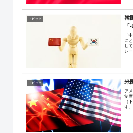
韓
トピック
「
「中
にと
して
レー
米
トピック
アメ
制度
（下
す。