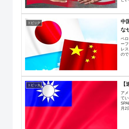
中
トピック
な
ペロ
ーフ
レス
ので
【
トピック
アメ
てい
SP
月2日