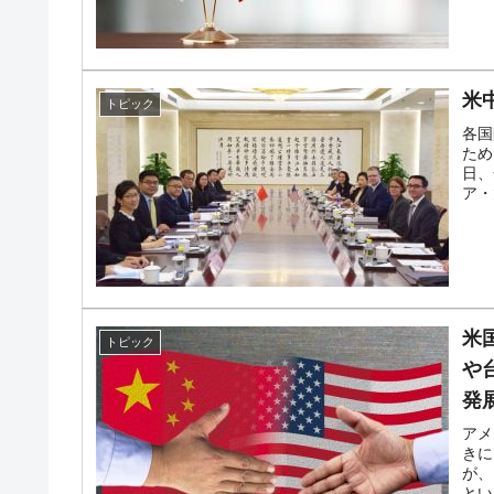
米
トピック
各国
ため
日、
ア・
米
トピック
や
発
アメ
きに
が、
とい