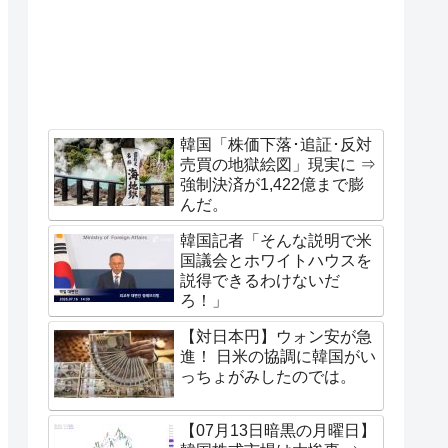
韓国「株価下落･追証･反対
売買の地獄絵図」現実に ⇒
強制決済が1,422億まで膨
んだ。
韓国記者「そんな説明で米
国議会とホワイトハウスを
説得できるわけないだ
ろ！」
【対日本円】ウォン安が急
進！ 日米の協調に韓国がい
っちょがみしたのでは。
【07月13日暗黒の月曜日】