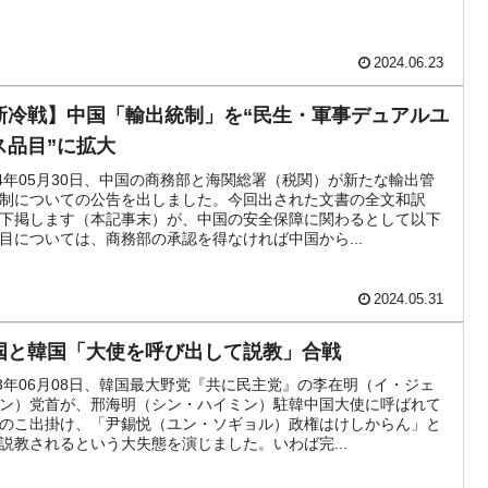
4億ドル」まで拡大 ⇒ 海外資金の動きに強く左右される状態
2024.06.23
ない「50.5％」に上昇
新冷戦】中国「輸出統制」を“民生・軍事デュアルユ
れた ⇒ 国家が行った恐るべき株価操作であり、空前の国政壟
ス品目”に拡大
24年05月30日、中国の商務部と海関総署（税関）が新たな輸出管
活動」
制についての公告を出しました。今回出された文書の全文和訳
下掲します（本記事末）が、中国の安全保障に関わるとして以下
⇒ 中国の過剰生産が世界を蝕む。
目については、商務部の承認を得なければ中国から...
業種は全般的「不調」⇒ PSIが示す現況は決して良くない。
2024.05.31
』1人当たり賠償10万ウォンを認定 ⇒ 総額3兆7,000億
国と韓国「大使を呼び出して説教」合戦
23年06月08日、韓国最大野党『共に民主党』の李在明（イ・ジェ
DX」1番艦、2032年竣工と公示
ン）党首が、邢海明（シン・ハイミン）駐韓中国大使に呼ばれて
のこ出掛け、「尹錫悦（ユン・ソギョル）政権はけしからん」と
説教されるという大失態を演じました。いわば完...
協調に韓国がいっちょがみしたのでは。