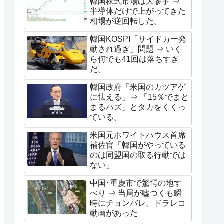
韓国株式市場は大惨事 ⇒
半導体だけで上がってきた
相場が逆回転した。
韓国KOSPI「サイドカー発
動され過ぎ」問題 ⇒ いく
ら何でも41回は落ちすぎ
だ。
韓国政府「米国のカツアゲ
に怯える」⇒ 「15％でまと
まるハズ」とタカをくくっ
ている。
米国元ホワイトハウス首席
補佐官「韓国がやっている
のは同盟国の取る行動では
ない」
中国･重慶市で驚愕の地す
べり ⇒ 当局が嘘つくも瞬
時にチョンバレ。ドラレコ
動画があった