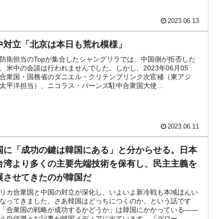
2023.06.13
中対立「北京は本日も荒れ模様」
防衛担当のTopが集合したシャングリラでは、中国側が拒否した
、米中の会談は行われませんでした。しかし、2023年06月05
合衆国・国務省のダニエル・クリテンブリンク次官補（東アジ
太平洋担当）、ニコラス・バーンズ駐中合衆国大使...
2023.06.11
国に「成功の鍵は韓国にある」と分からせる。日本
台湾より多くの主要先端技術を保有し、民主主義を
展させてきたのが韓国だ
リカ合衆国と中国の対立が深化し、いよいよ新冷戦も本域ほんい
なってきました。さあ韓国はどっちにつくのか、という話です
「合衆国の戦略が成功するかどうか」は韓国にかかっている――
う自信満々な記事が韓国メディアに出ています。『グロー...