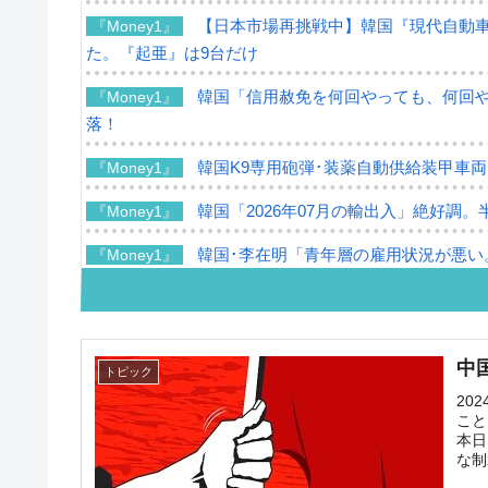
【日本市場再挑戦中】韓国『現代自動車
『Money1』
た。『起亜』は9台だけ
韓国「信用赦免を何回やっても、何回やっ
『Money1』
落！
韓国K9専用砲弾･装薬自動供給装甲車両
『Money1』
韓国「2026年07月の輸出入」絶好調。
『Money1』
韓国･李在明「青年層の雇用状況が悪い
『Money1』
【韓国の外貨準備】2026年07月は4,2
『Money1』
韓国「ここは北朝鮮なのか。選管がサ
『Money1』
中
トピック
韓国･李在明さっそく不動産対策で浅薄
『Money1』
20
こと
韓国は「中国と同じく」投資に不適格
『Money1』
本日
な制
『韓国銀行』が「金の保有量を増やし
『Money1』