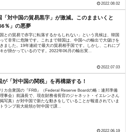
2022.08.02
国「対中国の貿易黒字」が激減。このままいくと
-66％」の悪夢
国との貿易で赤字に転落するかもしれない」という兆候は、韓国
って非常に危険です。これまで韓国は、中国への輸出で大儲けを
きました。19年連続で最大の貿易相手国です。しかし、これにブ
キが掛かっているのです。2022年06月の輸出実...
2022.07.03
国が「対中国の関税」を再構築する！
リカ合衆国の『FRB』（Federal Reserve Boardの略：連邦準備
理事会）前議長で、現在財務省長官のジャネット・イエレンさん
掲写真）が対中国で新たな動きをしていることが報道されていま
トランプ前大統領が対中国で課...
2022.06.19