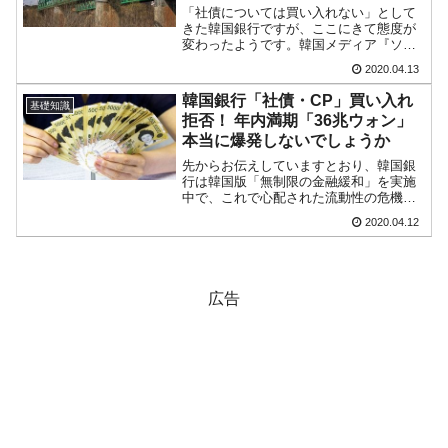
「社債については買い入れない」として
きた韓国銀行ですが、ここにきて態度が
変わったようです。韓国メディア『ソウ
ル経済』2020年04月12日の記事から以下
2020.04.13
に引用します。韓国銀行は、新型コロナ
ウイルス感染症（コロナ19）事態に伴う
韓国銀行「社債・CP」買い入れ
基礎知識
金融市場のリス...
拒否！ 年内満期「36兆ウォン」
本当に爆発しないでしょうか
先からお伝えしていますとおり、韓国銀
行は韓国版「無制限の金融緩和」を実施
中で、これで心配された流動性の危機
（要はお金が回らないってことです）を
2020.04.12
乗り切ろうとしています。韓国では「社
債が償還できない」「ロールオーバーの
ためのCP（コマーシャル・...
広告