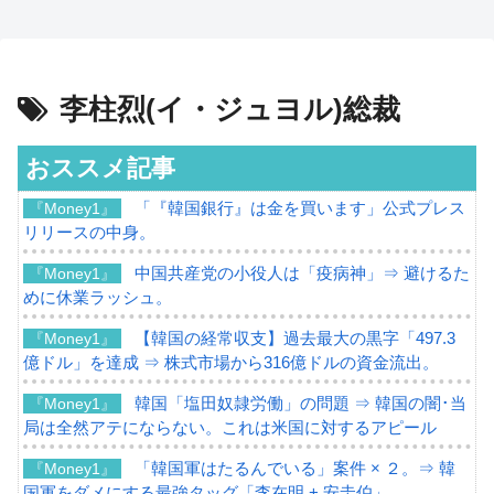
李柱烈(イ・ジュヨル)総裁
おススメ記事
「『韓国銀行』は金を買います」公式プレス
『Money1』
リリースの中身。
中国共産党の小役人は「疫病神」⇒ 避けるた
『Money1』
めに休業ラッシュ。
【韓国の経常収支】過去最大の黒字「497.3
『Money1』
億ドル」を達成 ⇒ 株式市場から316億ドルの資金流出。
韓国「塩田奴隷労働」の問題 ⇒ 韓国の闇･当
『Money1』
局は全然アテにならない。これは米国に対するアピール
「韓国軍はたるんでいる」案件 × ２。⇒ 韓
『Money1』
国軍をダメにする最強タッグ「李在明 + 安圭伯」