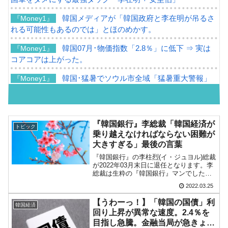
韓国メディアが「韓国政府と李在明が吊るさ
『Money1』
れる可能性もあるのでは」とほのめかす。
韓国07月･物価指数「2.8％」に低下 ⇒ 実は
『Money1』
コアコアは上がった。
韓国･猛暑でソウル市全域「猛暑重大警報」
『Money1』
発令。李在明「猛暑・干ばつ対処状況点検会議」
【日本市場再挑戦中】韓国『現代自動車』07
『Money1』
月販売台数は去年のほぼ半分「71台」しか売れなかった。
『韓国銀行』李総裁「韓国経済が
トピック
『起亜』は9台だけ
乗り越えなければならない困難が
大きすぎる」最後の言葉
韓国「信用赦免を何回やっても、何回やって
『Money1』
『韓国銀行』の李柱烈(イ・ジュヨル)総裁
も」⇒ 257万人赦免したのに60万人がまた延滞者に転落！
が2022年03月末日に退任となります。李
総裁は生粋の『韓国銀行』マンでした。
韓国K9専用砲弾･装薬自動供給装甲車両･珍兵
『Money1』
1977年に『韓国銀行』に入行。調査局
2022.03.25
長、政策企画局長、通貨政策担当副総裁
器「K10」が改良に乗り出す。
報、副総裁とキャリアを積んで2012年に
【うわーっ！】「韓国の国債」利
韓国経済
退任。『...
韓国「2026年07月の輸出入」絶好調。半導体
『Money1』
回り上昇が異常な速度。2.4％を
だけで410億ドル、輸出全体の41％もある
目指し急騰。金融当局が急きょ