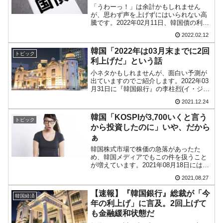
Top会談！
「うわーっ！」は余計かもしれません
韓国･李在明「青年層の雇用状況が悪い。せ
『Money1』
が、思わず声を上げずにはいられない高
や、若者に起業させよう」⇒ どんな雇用対策だソレ。
騰です。2022年02月11日、韓国債の利回
りがまた一気に上昇しました。最も枚数
2022.02.12
の多い韓国債3年物の利回りはついに
【韓国の外貨準備】2026年07月は4,279億ド
『Money1』
「2.345％」となりました（15：49：55
韓国「2022年は03月末までに2回
ル。外平債の発行「19.4億ドル」
トピック
現在）。こ...
利上げだ」という話
韓国「ここは北朝鮮なのか。選管がサーバー
『Money1』
小ネタかもしれませんが、面白い予測が
にウソのデータを入力したのは明白だ」
出ていますのでご紹介します。2022年03
月31日に『韓国銀行』の李柱烈(イ・ジュ
ヨル)総裁が退任します。李総裁が、退任
韓国･李在明さっそく不動産対策で浅薄な発
『Money1』
2021.12.24
するまでにあと2回、基準金利を上げるこ
言。
とに執念を燃やしているというのです。
韓国「KOSPIが3,700いくと言う
トピック
理由は、「...
から投資したのに」いや、だから
韓国は「中国と同じく」投資に不適格な国
『Money1』
ぁ
だ。
韓国株式市場で株価の急落があったた
め、韓国メディアでもこの件を扱うこと
『韓国銀行』が「金の保有量を増やします」
『Money1』
が増えています。2021年08月18日には、
⇒「金を経由するドル入手」手段ではないのか？
韓国メディア『毎日経済』に「3,700いく
2021.08.27
というので投資したが… 」という興味深
韓国･外為取引量「1日当たり1,214.4億ドル」
『Money1』
いタイトルの記事が出ています。「3,700
【速報】『韓国銀行』総裁が「今
韓国経済
いく...
まで拡大 ⇒ 海外資金の動きに強く左右される状態
年の利上げ」に言及。2回上げて
も金融緩和状態だ
韓国･帰ってきた李在明。李在明を支持しな
『Money1』