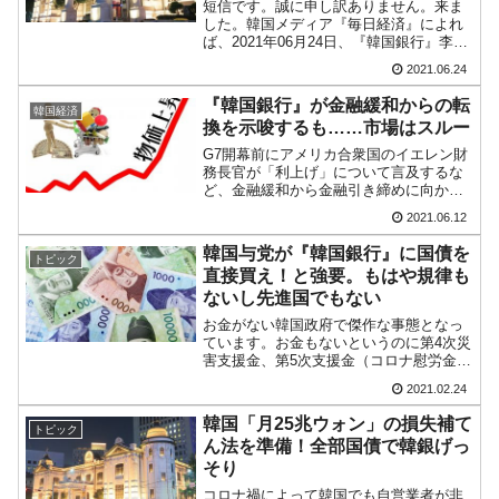
短信です。誠に申し訳ありません。来ま
い「50.5％」に上昇
した。韓国メディア『毎日経済』によれ
ば、2021年06月24日、『韓国銀行』李柱
韓国大統領府ボンクラ政策室長が告発された
『Money1』
烈(イ・ジュヨル)総裁はYouTubeを介して
2021.06.24
⇒ 国家が行った恐るべき株価操作であり、空前の国政壟断
行われた「物価安定目標運営状況の点
検」の記者懇談会で、「今の金融政策の
『韓国銀行』が金融緩和からの転
韓国経済
緩和レベ...
韓国･警察職員が「丸刈りになって抗議活
『Money1』
換を示唆するも……市場はスルー
動」
G7開幕前にアメリカ合衆国のイエレン財
務長官が「利上げ」について言及するな
中国だけが鉄鋼輸出を異常増加させる ⇒ 中
『Money1』
ど、金融緩和から金融引き締めに向かう
国の過剰生産が世界を蝕む。
のではないかと注視されています（もち
2021.06.12
ろん今回、イエレンさんはFRB議長では
ありませんが、前議長、現財務長官です
韓国製造業「半導体絶好調」のウラで他業種
『Money1』
韓国与党が『韓国銀行』に国債を
トピック
のでその言動には大変...
は全般的「不調」⇒ PSIが示す現況は決して良くない。
直接買え！と強要。もはや規律も
ないし先進国でもない
【米韓激突案件】韓国消費者院が『クーパ
『Money1』
お金がない韓国政府で傑作な事態となっ
ン』1人当たり賠償10万ウォンを認定 ⇒ 総額3兆7,000億
ています。お金もないというのに第4次災
害支援金、第5次支援金（コロナ慰労金と
いう話もあり）を早く給付せよと文在寅
2021.02.24
大統領が声を出しており、そのためお金
をひねり出さないといけないのです。
韓国「月25兆ウォン」の損失補て
トピック
「財政ファイナンス」を...
ん法を準備！全部国債で韓銀げっ
そり
コロナ禍によって韓国でも自営業者が非