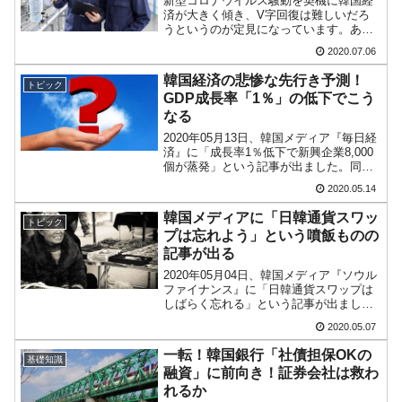
新型コロナウイルス騒動を契機に韓国経
済が大きく傾き、V字回復は難しいだろ
うというのが定見になっています。あの
『韓国銀行』の李柱烈(イ・ジュヨル)総裁
2020.07.06
も、「コロナ騒動は『夕立』だと思って
いたら『梅雨』だった」という発言をし
韓国経済の悲惨な先行き予測！
トピック
ているほどです。とこ...
GDP成長率「1％」の低下でこう
なる
2020年05月13日、韓国メディア『毎日経
済』に「成長率1％低下で新興企業8,000
個が蒸発」という記事が出ました。同記
事は『韓国経済研究院』が発表した「コ
2020.05.14
ロナ19による成長萎縮の影響分析 」とい
うリポートを基にしているのですが、ま
韓国メディアに「日韓通貨スワッ
トピック
あ悲惨...
プは忘れよう」という噴飯ものの
記事が出る
2020年05月04日、韓国メディア『ソウル
ファイナンス』に「日韓通貨スワップは
しばらく忘れる」という記事が出まし
た。日本にとっては「ぜひそうしていた
2020.05.07
だきたい」という記事ですが、非常にバ
カな興味深い内容となっています。以下
一転！韓国銀行「社債担保OKの
基礎知識
に一部を引用します...
融資」に前向き！証券会社は救わ
れるか