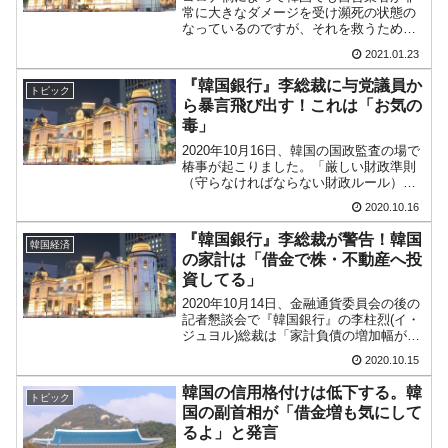
常に大きなダメージを受け瀕死の状態の
なっているのですが、それを救うため与
党が法案を準備しています。自営業者の
2021.01.23
損失を補てんしようというのです。自営
業の損失を最大70％まで補償営業制限を
『韓国銀行』李総裁に与党議員か
トピック
受けている業種では60...
ら暴言飛び出す！これは「お気の
毒」
2020年10月16日、韓国の国政監査の場で
椿事が起こりました。「厳しい財政準則
（守らなければならない財政ルール）が
必要だ」という『韓国銀行』の李柱烈
2020.10.16
(イ・ジュヨル)総裁に、『民主党』のヤ
ン・ギョンスク議員が暴言を放ちまし
『韓国銀行』李総裁が警告！韓国
韓国経済
た。これを報じた韓...
の家計は「借金で株・不動産へ投
資してる」
2020年10月14日、金融通貨委員会の後の
記者懇談会で『韓国銀行』の李柱烈(イ・
ジュヨル)総裁は「家計負債の増加幅が拡
大している点を懸念せずにはいられな
2020.10.15
い」と発言しました。2020年10月13日に
公表した「2020年09月中の金融市場の
韓国の信用格付けは低下する。韓
トピック
動...
国の副首相が「借金増も気にして
るよ」と発言