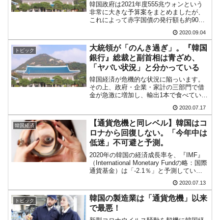
韓国政府は2021年度555兆ウォンという
非常に大きな予算案をまとめましたが、
これによって赤字国債の発行額も約90兆
ウォンとなり、韓国政府の債務（借金で
2020.09.04
す）も史上最大の金額に膨れあがりま
す。また2022年には債務総額が「1,000兆
大統領が「のんき過ぎ」。『韓国
トピック
ウォン」...
銀行』総裁と副首相は青ざめ、
「ヤバい状況」と分かっている
韓国経済が危機的な状況に陥っいます。
その上、政府・企業・家計の三部門で借
金が急激に増加し、輸出1本で食べている
国なのに「輸出が回復しない」という状
2020.07.17
況ですので、いわば四面楚歌の八方ふさ
がりです。ところが、文在寅大統領はと
【通貨危機と同レベル】韓国はコ
韓国経済
いうと「韓国版ニューデ...
ロナから回復しない。「今年中は
低迷」不可避と予測。
2020年の韓国の経済成長率を、『IMF』
（International Monetary Fundの略：国際
通貨基金）は「-2.1％」と予測していま
す。この予測に対して『韓国銀行』の、
2020.07.13
あの李柱烈(イ・ジュヨル)総裁は「IMFと
は見解の相違が...
韓国の製造業は「通貨危機」以来
トピック
で最悪！