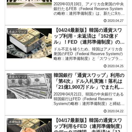
韓国製造業「半導体絶好調」のウラで他業種
『Money1』
2020年03月19日、アメリカ合衆国の中央
は全般的「不調」⇒ PSIが示す現況は決して良くない。
銀行たるFEB（Federal Reserve System
の略称：連邦準備制度）は、新たに9カ国
【米韓激突案件】韓国消費者院が『クーパ
『Money1』
の中央銀行とスワップライン（ドル流動
2020.04.27
性スワップ）※を締結しました。9カ国と
ン』1人当たり賠償10万ウォンを認定 ⇒ 総額3兆7,000億
は、オーストラリア、ブラ...
【04/24最新版】韓国の通貨スワ
通貨スワップ
韓国で猛暑。南東部では干ばつ
『Money1』
ップ利用・未返済は「162億ド
ル」！FED（連邦準備制度）のデ
韓国型イージス搭載の次世代駆逐艦
『Money1』
ータで確認
ドル不足を補うため、韓国はアメリカ合
「KDDX」1番艦、2032年竣工と公示
衆国のFED（Federal Reserve Systemの
略称：連邦準備制度）と「スワップライ
【対日本円】ウォン安が急進！ 日米の協調に
『Money1』
ン」（ドル流動性スワップ）※（これを
2020.04.25
韓国では「通貨スワップ」時に「通貨ス
韓国がいっちょがみしたのでは。
ワップ協定」と呼んでいます）を結び
韓国銀行「通貨スワップ」利用の
通貨スワップ
ま...
韓国政府『BYD』車への補助金を全廃 ⇒ 実
『Money1』
「第4次」ドル入札実施！落札は
は韓国で『BYD』車は売れている。6カ月で対前年同期比1.9
「21億1,900万ドル 」でまた札割
れ！
倍！
2020年04月21日、韓国の中央銀行である
韓国銀行はFED（Federal Reserve
Systemの略称：連邦準備制度）と締結し
在韓米国大使スティールが着韓！⇒ さっそく
『Money1』
たドル流動性スワップ※（これを韓国で
空港に詰めかけ「出て行け！」「極右勢力」のプラカードを
2020.04.22
は「通貨スワップ」時に「通貨スワップ
掲げる「在韓反米勢力」
協定」と呼んでいます）を利用して...
【04/17最新版】韓国の通貨スワ
基礎知識
ップ利用をFED（連邦準備制度）
韓国政府「2035年までに18.4GW規模のAIデ
『Money1』