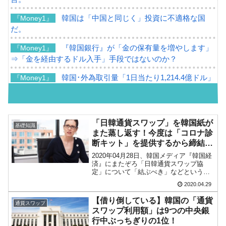
韓国は「中国と同じく」投資に不適格な国
『Money1』
だ。
『韓国銀行』が「金の保有量を増やします」
『Money1』
⇒「金を経由するドル入手」手段ではないのか？
韓国･外為取引量「1日当たり1,214.4億ドル」
『Money1』
まで拡大 ⇒ 海外資金の動きに強く左右される状態
韓国･帰ってきた李在明。李在明を支持しな
『Money1』
い「50.5％」に上昇
「日韓通貨スワップ」を韓国紙が
基礎知識
また蒸し返す！今度は「コロナ診
韓国大統領府ボンクラ政策室長が告発された
『Money1』
断キット」を提供するから締結し
⇒ 国家が行った恐るべき株価操作であり、空前の国政壟断
ろ
2020年04月28日、韓国メディア『韓国経
済』にまたぞろ「日韓通貨スワップ協
韓国･警察職員が「丸刈りになって抗議活
『Money1』
定」について「結ぶべき」などという記
動」
事が出ました。「社説記事」です。以下
2020.04.29
に引用します。コロナウイルスの拡散を
中国だけが鉄鋼輸出を異常増加させる ⇒ 中
防ぎ、世界的な経済危機に対処するため
『Money1』
【借り倒している】韓国の「通貨
通貨スワップ
に、今、韓国と日本...
国の過剰生産が世界を蝕む。
スワップ利用額」は9つの中央銀
行中ぶっちぎりの1位！