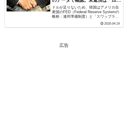
のデータで確認。未返済は「123
ータセンター整備」⇒ だから無理だってば。
億ドル」
ドルが足りないため、韓国はアメリカ合
衆国のFED（Federal Reserve Systemの
JPモルガン「韓国レバレッジETFの清算はほ
『Money1』
略称：連邦準備制度）と「スワップライ
ぼ終わった」
ン」（ドル流動性スワップ）※（これを
2020.04.19
韓国では「通貨スワップ」時に「通貨ス
韓国『国民年金公団』株価暴落で200兆蒸
ワップ協定」と呼んでいます）を結
『Money1』
び、...
発。
広告
韓国政府「ニセＫ-ブランドを通報しようキャ
『Money1』
ンペーン」⇒ あの名物教授も登場！
韓国「橋が落ちました」⇒ 耐久性「なさす
『Money1』
ぎ」では。
韓国鉄鋼最大手『POSCO』ズブズブ沈む。
『Money1』
営業利益80.2％も減少