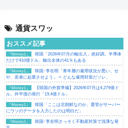
通貨スワッ
おススメ記事
韓国「2026年07月の輸出入」絶好調。半導体
『Money1』
だけで410億ドル、輸出全体の41％もある
韓国･李在明「青年層の雇用状況が悪い。せ
『Money1』
や、若者に起業させよう」⇒ どんな雇用対策だソレ。
【韓国の外貨準備】2026年07月は4,279億ド
『Money1』
ル。外平債の発行「19.4億ドル」
韓国「ここは北朝鮮なのか。選管がサーバー
『Money1』
にウソのデータを入力したのは明白だ」
韓国･李在明さっそく不動産対策で浅薄な発
『Money1』
言。