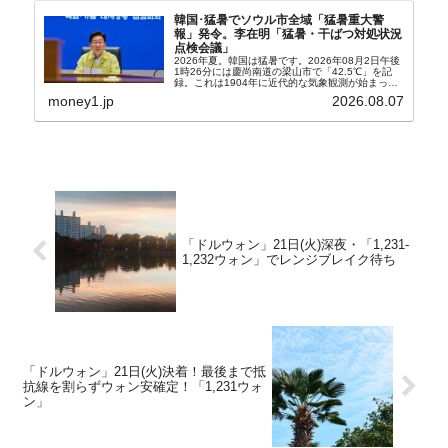
韓国･猛暑でソウル市全域「猛暑重大警
報」発令。李在明「猛暑・干ばつ対処状況
点検会議」
2026年夏。韓国は猛暑です。2026年08月2日午後
1時26分には慶尚南道の梁山市で「42.5℃」を記
録。これは1904年に近代的な気象観測が始まって
以来の韓国史上最高気温です。08月04日には、ソ
money1.jp
2026.08.07
ウル市全域への「猛暑重大警報」が発令され...
「ドルウォン」21日(火)深夜・「1,231-
1,232ウォン」でレンジブレイク待ち
「ドルウォン」21日(火)決着！最後まで抵
抗線を割らずウォン安確定！「1,231ウォ
ン」