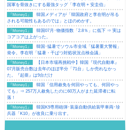
国軍を骨抜きにする最強タッグ「李在明 + 安圭伯」
韓国メディアが「韓国政府と李在明が吊る
『Money1』
される可能性もあるのでは」とほのめかす。
韓国07月･物価指数「2.8％」に低下 ⇒ 実は
『Money1』
コアコアは上がった。
韓国･猛暑でソウル市全域「猛暑重大警報」
『Money1』
発令。李在明「猛暑・干ばつ対処状況点検会議」
【日本市場再挑戦中】韓国『現代自動車』
『Money1』
07月販売台数は去年のほぼ半分「71台」しか売れなかっ
た。『起亜』は9台だけ
韓国「信用赦免を何回やっても、何回やっ
『Money1』
ても」⇒ 257万人赦免したのに60万人がまた延滞者に転
落！
韓国K9専用砲弾･装薬自動供給装甲車両･珍
『Money1』
兵器「K10」が改良に乗り出す。
韓国「2026年07月の輸出入」絶好調。半導
『Money1』
体だけで410億ドル、輸出全体の41％もある