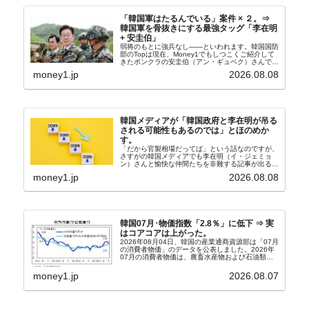
「韓国軍はたるんでいる」案件 × ２。⇒
韓国軍を骨抜きにする最強タッグ「李在明
+ 安圭伯」
弱将のもとに強兵なし――といわれます。韓国国防
部のTopは現在、Money1でもしつこくご紹介して
きたボンクラの安圭伯（アン・ギュベク）さんで
す。↑経済的無知蒙昧な李在明（イ・ジェミョン）
money1.jp
2026.08.08
さんと「韓国初の文官上がり」の国防部長官安圭伯
（アン...
韓国メディアが「韓国政府と李在明が吊る
される可能性もあるのでは」とほのめか
す。
「だから官製相場だってば」という話なのですが、
さすがの韓国メディアでも李在明（イ・ジェミョ
ン）さんと愉快な仲間たちを非難する記事が出るよ
うになっています。もちろん株価の暴落についてで
money1.jp
2026.08.08
『朝鮮日報』に面白い記事が出ています。「東西南
北」というコ...
韓国07月･物価指数「2.8％」に低下 ⇒ 実
はコアコアは上がった。
2026年08月04日、韓国の産業通商資源部は「07月
の消費者物価」のデータを公表しました。2026年
07月の消費者物価は、農畜水産物および石油類の
上昇率が鈍化したことなどにより、前年同月比
2.8％上昇（06月は3.2％）となり、上昇率は前...
money1.jp
2026.08.07