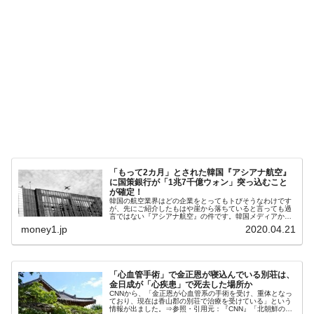
韓国鉄鋼最大手『POSCO』ズブズブ沈む。
『Money1』
営業利益80.2％も減少
米国下院「韓国の公務員個人をターゲット
『Money1』
にぶん殴る法案」提出！⇒ クーパン問題は合衆国企業に対
する差別。許してはおかぬ
韓国ボンクラ政策室長･金容範、株価暴落に
『Money1』
他人事のような発言。
韓国半導体『SKハイニックス』2026年2Qの
『Money1』
業績「史上最高益」当期純利益は前年同期比13.4倍に。
韓国･加徳島新国際空港「またも暗礁」の危
『Money1』
「もって2カ月」とされた韓国『アシアナ航空』
に国策銀行が「1兆7千億ウォン」突っ込むこと
機 ⇒ 10.7兆では損が出るからできない。
が確定！
韓国の航空業界はどの企業をとってもトびそうなわけです
日本の誇る海洋資源調査船『白嶺』は先進技術の
Fact1
が、先にご紹介したもはや崖から落ちていると言っても過
言ではない『アシアナ航空』の件です。韓国メディアから
塊！
「もって2カ月」と判断された『アシアナ航空』ですが、
money1.jp
2020.04.21
2020年04月21日、韓国の国...
夏の甲子園、優勝校を最も多く輩出している都道
Fact1
府県とは？
「心血管手術」で金正恩が寝込んでいる別荘は、
金日成が「心疾患」で死去した場所か
今話題の「楽天ライオンズ」とは？
Fact1
CNNから、「金正恩が心血管系の手術を受け、重体となっ
ており、現在は香山郡の別荘で治療を受けている」という
奇跡の毛色「白毛馬」とは？
Fact1
情報が出ました。⇒参照・引用元：『CNN』「北朝鮮の指