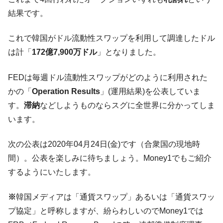
韓国大統領府ボンクラ政策室長が告発され
『Money1』
結果です。
た ⇒ 国家が行った恐るべき株価操作であり、空前の国政壟
断
これで韓国がドル流動性スワップを利用して調達したドル
韓国･警察職員が「丸刈りになって抗議活
『Money1』
は計「
172億7,900万ドル
」となりました。
動」
FEDは毎週ドル流動性スワップがどのように利用された
中国だけが鉄鋼輸出を異常増加させる ⇒ 中
『Money1』
国の過剰生産が世界を蝕む。
かの「
Operation Results
」(運用結果)を公表していま
す。
滞納
などしようものならスグに全世界に分かってしま
韓国製造業「半導体絶好調」のウラで他業
『Money1』
種は全般的「不調」⇒ PSIが示す現況は決して良くない。
います。
【米韓激突案件】韓国消費者院が『クーパ
『Money1』
次の公表は2020年04月24日(金)です（合衆国の現地時
ン』1人当たり賠償10万ウォンを認定 ⇒ 総額3兆7,000億
間）。公表を楽しみに待ちましょう。Money1でもご紹介
韓国で猛暑。南東部では干ばつ
『Money1』
するようにいたします。
韓国型イージス搭載の次世代駆逐艦
『Money1』
「KDDX」1番艦、2032年竣工と公示
※
韓国メディアは「通貨スワップ」あるいは「通貨スワッ
【対日本円】ウォン安が急進！ 日米の協調
『Money1』
プ協定」と呼称しますが、紛らわしいのでMoney1では
に韓国がいっちょがみしたのでは。