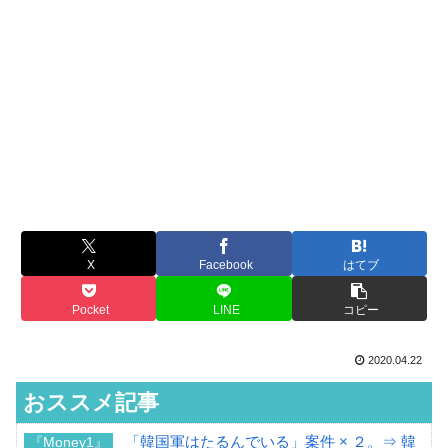
X
Facebook
はてブ
Pocket
LINE
コピー
2020.04.22
おススメ記事
「韓国軍はたるんでいる」案件 × ２。⇒ 韓
『Money1』