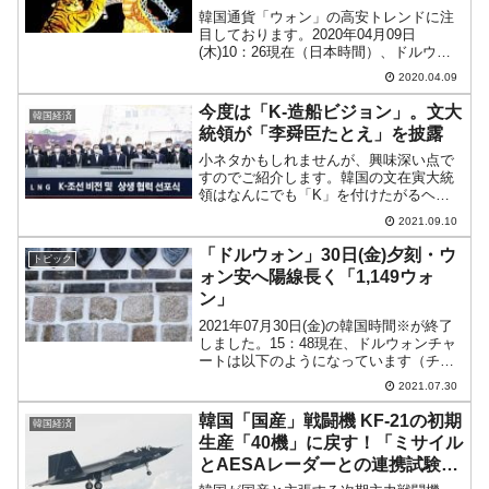
韓国通貨「ウォン」の高安トレンドに注
目しております。2020年04月09日
(木)10：26現在（日本時間）、ドルウォ
ンチャートは以下のようになっています
2020.04.09
（チャートは『Investing.com』より引
用）。また実体線の小さなローソク足
今度は「K-造船ビジョン」。文大
韓国経済
で、始...
統領が「李舜臣たとえ」を披露
小ネタかもしれませんが、興味深い点で
すのでご紹介します。韓国の文在寅大統
領はなんにでも「K」を付けたがるヘン
な人ですが、2021年09月09日、青瓦台・
2021.09.10
大統領府のホームページに「K-造船ビジ
ョンと共生協力宣言式での発言」という
「ドルウォン」30日(金)夕刻・ウ
トピック
文大統領の演説...
ォン安へ陽線長く「1,149ウォ
ン」
2021年07月30日(金)の韓国時間※が終了
しました。15：48現在、ドルウォンチャ
ートは以下のようになっています（チャ
ートは『Investing.com』より引用：以下
2021.07.30
同）。陽線が長くなりました。現在のと
ころ「1ドル＝1,149ウォン」...
韓国「国産」戦闘機 KF-21の初期
韓国経済
生産「40機」に戻す！「ミサイル
とAESAレーダーとの連携試験」
が完了していないのに