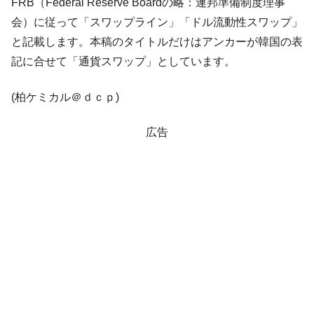
FRB（Federal Reserve Boardの略：連邦準備制度理事
韓国政府『BYD』車への補助金を全廃 ⇒ 実
『Money1』
会）に従って「スワップライン」「ドル流動性スワップ」
は韓国で『BYD』車は売れている。6カ月で対前年同期比
と記載します。本稿のタイトルだけはアンカーが韓国の表
1.9倍！
記に合せて「通貨スワップ」としています。
在韓米国大使スティールが着韓！⇒ さっそ
『Money1』
く空港に詰めかけ「出て行け！」「極右勢力」のプラカー
(柏ケミカル＠ｄｃｐ)
ドを掲げる「在韓反米勢力」
韓国政府「2035年までに18.4GW規模のAIデ
『Money1』
広告
ータセンター整備」⇒ だから無理だってば。
JPモルガン「韓国レバレッジETFの清算は
『Money1』
ほぼ終わった」
韓国『国民年金公団』株価暴落で200兆蒸
『Money1』
発。
韓国政府「ニセＫ-ブランドを通報しようキ
『Money1』
ャンペーン」⇒ あの名物教授も登場！
韓国「橋が落ちました」⇒ 耐久性「なさす
『Money1』
ぎ」では。