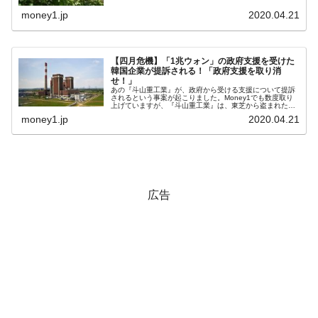
導者が手術後に重大な危機に瀕している：合衆国の監視情
報」（原文・韓国語／筆者(バ...
money1.jp
2020.04.21
全て勝つといくら？ 競馬GI競走で勝利騎手がもら
Fact1
える賞金とは？
平成仮面ライダーの意外すぎるモチーフとは？
Fact1
【四月危機】「1兆ウォン」の政府支援を受けた
韓国企業が提訴される！「政府支援を取り消
発表から2日で大崩壊、鳴かず飛ばずに終わりそう
せ！」
Fact1
あの『斗山重工業』が、政府から受ける支援について提訴
なスーパーリーグとは？
されるという事案が起こりました。Money1でも数度取り
上げていますが、『斗山重工業』は、東芝から盗まれたハ
ードディスクが渡ったとされる企業（確証は得られていま
money1.jp
2020.04.21
日本人マスターズ挑戦の歴史。松山以前に最高位
Fact1
せん）。ハードディスクの中に...
だった選手とは？
甲子園通算本塁打、最多の清原に次いで多く打っ
Fact1
ている意外な選手とは？
広告
セレクトセールの高額取引馬が稼いだ金額とは？
Fact1