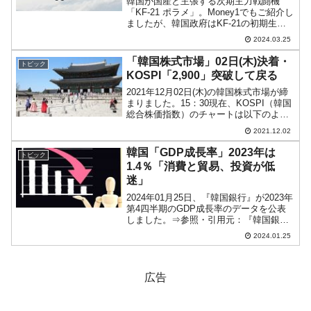
韓国が国産と主張する次期主力戦闘機
「KF-21 ポラメ」。Money1でもご紹介し
ましたが、韓国政府はKF-21の初期生産
数は半減させました。理由は「KF-21事
2024.03.25
業の成功可能性に対する不確実性がある
ことが分かった」からです。当初の計画
「韓国株式市場」02日(木)決着・
トピック
では、...
KOSPI「2,900」突破して戻る
2021年12月02日(木)の韓国株式市場が締
まりました。15：30現在、KOSPI（韓国
総合株価指数）のチャートは以下のよう
になっています（チャートは
2021.12.02
『Investing.com』より引用）。力強い陽
線となりました。KOSPIは「2,94...
韓国「GDP成長率」2023年は
トピック
1.4％「消費と貿易、投資が低
迷」
2024年01月25日、『韓国銀行』が2023年
第4四半期のGDP成長率のデータを公表
しました。⇒参照・引用元：『韓国銀
行』公式サイト「2023年第4四半期及び
2024.01.25
年間実質国内総生産（速報）」あくまで
速報値ですが、結局4Qは「0.6％」。
202...
広告