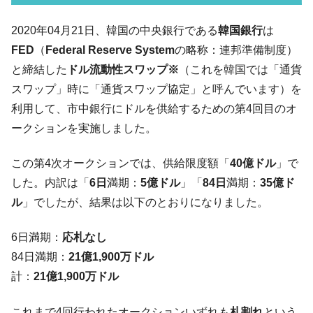
韓国･李在明「青年層の雇用状況が悪い。せ
『Money1』
2020年04月21日、韓国の中央銀行である
韓国銀行
は
や、若者に起業させよう」⇒ どんな雇用対策だソレ。
FED
（
Federal Reserve System
の略称：連邦準備制度）
【韓国の外貨準備】2026年07月は4,279億ド
『Money1』
と締結した
ドル流動性スワップ
※
（これを韓国では「通貨
ル。外平債の発行「19.4億ドル」
スワップ」時に「通貨スワップ協定」と呼んでいます）を
韓国「ここは北朝鮮なのか。選管がサーバ
『Money1』
利用して、市中銀行にドルを供給するための第4回目のオ
ーにウソのデータを入力したのは明白だ」
ークションを実施しました。
韓国･李在明さっそく不動産対策で浅薄な発
『Money1』
言。
この第4次オークションでは、供給限度額「
40億ドル
」で
韓国は「中国と同じく」投資に不適格な国
『Money1』
した。内訳は「
6日
満期：
5億ドル
」「
84日
満期：
35億ド
だ。
ル
」でしたが、結果は以下のとおりになりました。
『韓国銀行』が「金の保有量を増やしま
『Money1』
す」⇒「金を経由するドル入手」手段ではないのか？
6日満期：
応札なし
韓国･外為取引量「1日当たり1,214.4億ド
『Money1』
84日満期：
21億1,900万ドル
ル」まで拡大 ⇒ 海外資金の動きに強く左右される状態
計：
21億1,900万ドル
韓国･帰ってきた李在明。李在明を支持しな
『Money1』
い「50.5％」に上昇
これまで4回行われたオークションいずれも
札割れ
という