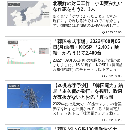
ウォン」を突破。現在のと...
北朝鮮の対日工作「小田実みたい
トピック
な作家をもう2、3人」
あくまで「かつてあったこと」ですが、
現在にまで通じる話ですのでご紹介しま
す。韓国には北朝鮮の工作が浸透してお
り、尹錫悦（ユン・ソギョル）政権は今
2023.03.05
になってなんとか刈り取ろうとしていま
すが、根が深いので困難です。日本も浸
「韓国株式市場」2022年09月05
KOSPI
透工作を受けており、知識...
日(月)決着・KOSPI「2,403」陰
転。かろうじて2,400台
2022年09月05日(月)の韓国株式市場が締
まりました。15:31現在、KOSPI（韓国総
合株価指数）のチャートは以下のように
なっています（チャートは
2022.09.05
『Investing.com』より引用）。陰転して
コマ足になりました。ちょっと意外な展
【30兆赤字予測】『韓国電力』結
韓国経済
開...
局「永久債の発行」を視野。政府
が支援がないとお先「真っ暗」
2022年には最大で「30兆ウォン」の営業
赤字を出すと推測されている『韓国電力
公社』（以下は『韓国電力』と記載）。
どうするんだという話ですが、韓国政府
2022.05.23
と『韓国電力』近辺で永久債を発行して
その場を凌ぐという話が出ている――と
「韓国がLNG船100隻受注で大