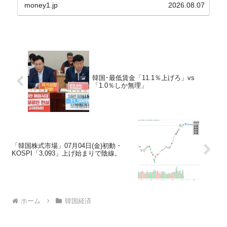
以来の韓国史上最高気温です。08月04日には、ソ
money1.jp
2026.08.07
ウル市全域への「猛暑重大警報」が発令され...
韓国･最低賃金「11.1％上げろ」vs
「1.0％しか無理」
「韓国株式市場」07月04日(金)初動・
KOSPI「3,093」上げ始まりで陰線。
ホーム
韓国経済