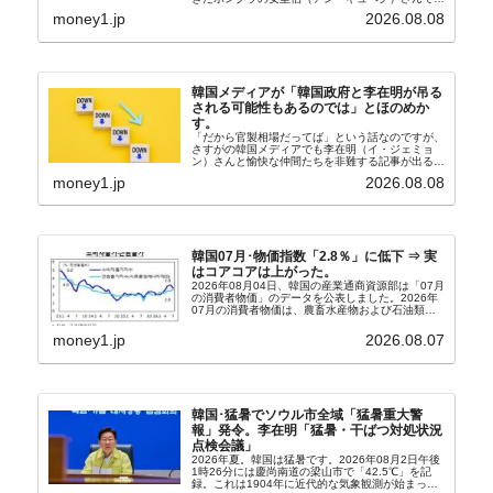
す。↑経済的無知蒙昧な李在明（イ・ジェミョン）
money1.jp
2026.08.08
さんと「韓国初の文官上がり」の国防部長官安圭伯
（アン...
韓国メディアが「韓国政府と李在明が吊る
される可能性もあるのでは」とほのめか
す。
「だから官製相場だってば」という話なのですが、
さすがの韓国メディアでも李在明（イ・ジェミョ
ン）さんと愉快な仲間たちを非難する記事が出るよ
うになっています。もちろん株価の暴落についてで
money1.jp
2026.08.08
『朝鮮日報』に面白い記事が出ています。「東西南
北」というコ...
韓国07月･物価指数「2.8％」に低下 ⇒ 実
はコアコアは上がった。
2026年08月04日、韓国の産業通商資源部は「07月
の消費者物価」のデータを公表しました。2026年
07月の消費者物価は、農畜水産物および石油類の
上昇率が鈍化したことなどにより、前年同月比
2.8％上昇（06月は3.2％）となり、上昇率は前...
money1.jp
2026.08.07
韓国･猛暑でソウル市全域「猛暑重大警
報」発令。李在明「猛暑・干ばつ対処状況
点検会議」
2026年夏。韓国は猛暑です。2026年08月2日午後
1時26分には慶尚南道の梁山市で「42.5℃」を記
録。これは1904年に近代的な気象観測が始まって