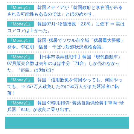
韓国メディアが「韓国政府と李在明が吊る
『Money1』
される可能性もあるのでは」とほのめかす。
韓国07月･物価指数「2.8％」に低下 ⇒ 実は
『Money1』
コアコアは上がった。
韓国･猛暑でソウル市全域「猛暑重大警報」
『Money1』
発令。李在明「猛暑・干ばつ対処状況点検会議」
【日本市場再挑戦中】韓国『現代自動車』
『Money1』
07月販売台数は去年のほぼ半分「71台」しか売れなかっ
た。『起亜』は9台だけ
韓国「信用赦免を何回やっても、何回やっ
『Money1』
ても」⇒ 257万人赦免したのに60万人がまた延滞者に転
落！
韓国K9専用砲弾･装薬自動供給装甲車両･珍
『Money1』
兵器「K10」が改良に乗り出す。
韓国「2026年07月の輸出入」絶好調。半導
『Money1』
体だけで410億ドル、輸出全体の41％もある