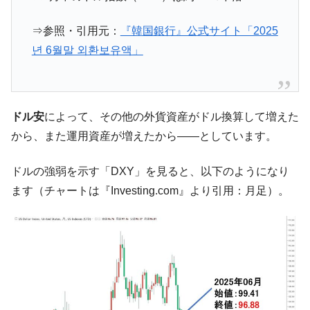
全て勝つといくら？ 競馬GI競走で勝利騎手がもら
Fact1
える賞金とは？
⇒参照・引用元：
『韓国銀行』公式サイト「2025
平成仮面ライダーの意外すぎるモチーフとは？
Fact1
년 6월말 외환보유액」
発表から2日で大崩壊、鳴かず飛ばずに終わりそう
Fact1
なスーパーリーグとは？
日本人マスターズ挑戦の歴史。松山以前に最高位
Fact1
だった選手とは？
ドル安
によって、その他の外貨資産がドル換算して増えた
から、また運用資産が増えたから――としています。
甲子園通算本塁打、最多の清原に次いで多く打っ
Fact1
ている意外な選手とは？
ドルの強弱を示す「DXY」を見ると、以下のようになり
セレクトセールの高額取引馬が稼いだ金額とは？
Fact1
ます（チャートは『Investing.com』より引用：月足）。