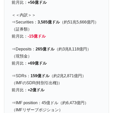
『Money1』
前月比：
+56億ドル
た ⇒ 国家が行った恐るべき株価操作であり、空前の国政壟
断
＜＜内訳＞＞
韓国･警察職員が「丸刈りになって抗議活
『Money1』
⇒Securities：
3,585億ドル
（約51兆5,666億円）
動」
（証券類）
中国だけが鉄鋼輸出を異常増加させる ⇒ 中
『Money1』
前月比：
-15億ドル
国の過剰生産が世界を蝕む。
韓国製造業「半導体絶好調」のウラで他業
『Money1』
⇒Deposits：
265億ドル
（約3兆8,118億円）
種は全般的「不調」⇒ PSIが示す現況は決して良くない。
（現預金）
【米韓激突案件】韓国消費者院が『クーパ
『Money1』
前月比：
+69億ドル
ン』1人当たり賠償10万ウォンを認定 ⇒ 総額3兆7,000億
韓国で猛暑。南東部では干ばつ
『Money1』
⇒SDRs：
159億ドル
（約2兆2,871億円）
（IMFのSDR(特別引出権)）
韓国型イージス搭載の次世代駆逐艦
『Money1』
「KDDX」1番艦、2032年竣工と公示
前月比：
+2億ドル
【対日本円】ウォン安が急進！ 日米の協調
『Money1』
⇒IMF position：45億ドル（約6,473億円）
に韓国がいっちょがみしたのでは。
（IMFリザーブポジション）
韓国政府『BYD』車への補助金を全廃 ⇒ 実
『Money1』