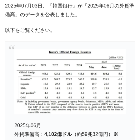
韓国･李在明「青年層の雇用状況が悪い。せ
『Money1』
2025年07月03日、『韓国銀行』が「2025年06月の外貨準
や、若者に起業させよう」⇒ どんな雇用対策だソレ。
備高」のデータを公表しました。
【韓国の外貨準備】2026年07月は4,279億ド
『Money1』
ル。外平債の発行「19.4億ドル」
以下をご覧ください。
韓国「ここは北朝鮮なのか。選管がサーバ
『Money1』
ーにウソのデータを入力したのは明白だ」
韓国･李在明さっそく不動産対策で浅薄な発
『Money1』
言。
韓国は「中国と同じく」投資に不適格な国
『Money1』
だ。
『韓国銀行』が「金の保有量を増やしま
『Money1』
す」⇒「金を経由するドル入手」手段ではないのか？
韓国･外為取引量「1日当たり1,214.4億ド
『Money1』
ル」まで拡大 ⇒ 海外資金の動きに強く左右される状態
韓国･帰ってきた李在明。李在明を支持しな
『Money1』
2025年06月
い「50.5％」に上昇
外貨準備高：
4,102億ドル
（約59兆32億円）
※
韓国大統領府ボンクラ政策室長が告発され