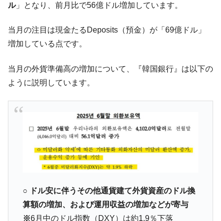
ル
」となり、前月比で56億ドル増加しています。
米国下院「韓国の公務員個人をターゲット
『Money1』
にぶん殴る法案」提出！⇒ クーパン問題は合衆国企業に対
当月の注目は現金たるDeposits（預金）が「69億ドル」
する差別。許してはおかぬ
増加している点です。
韓国ボンクラ政策室長･金容範、株価暴落に
『Money1』
他人事のような発言。
当月の外貨準備高の増加について、『韓国銀行』は以下の
韓国半導体『SKハイニックス』2026年2Qの
『Money1』
ように説明しています。
業績「史上最高益」当期純利益は前年同期比13.4倍に。
韓国･加徳島新国際空港「またも暗礁」の危
『Money1』
機 ⇒ 10.7兆では損が出るからできない。
日本の誇る海洋資源調査船『白嶺』は先進技術の
Fact1
塊！
夏の甲子園、優勝校を最も多く輩出している都道
Fact1
府県とは？
今話題の「楽天ライオンズ」とは？
Fact1
○
ドル安に伴うその他通貨建て外貨資産のドル換
算額の増加、および運用収益の増加などが寄与
奇跡の毛色「白毛馬」とは？
Fact1
※
6月中のドル指数（DXY）は約1.9％下落