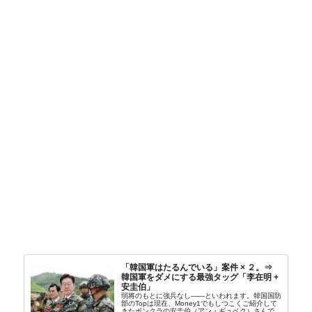
「韓国軍はたるんでいる」案件 × ２。⇒
韓国軍をダメにする最強タッグ「李在明 +
安圭伯」
弱将のもとに強兵なし――といわれます。韓国国防
部のTopは現在、Money1でもしつこくご紹介して
きたボンクラの安圭伯（アン・ギュベク）さんで