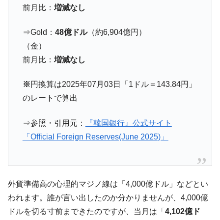
前月比：
増減なし
は韓国で『BYD』車は売れている。6カ月で対前年同期比
1.9倍！
⇒Gold：
48億ドル
（約6,904億円）
在韓米国大使スティールが着韓！⇒ さっそ
『Money1』
く空港に詰めかけ「出て行け！」「極右勢力」のプラカー
（金）
ドを掲げる「在韓反米勢力」
前月比：
増減なし
韓国政府「2035年までに18.4GW規模のAIデ
『Money1』
ータセンター整備」⇒ だから無理だってば。
※
円換算は2025年07月03日「1ドル＝143.84円」
のレートで算出
JPモルガン「韓国レバレッジETFの清算は
『Money1』
ほぼ終わった」
⇒参照・引用元：
『韓国銀行』公式サイト
韓国『国民年金公団』株価暴落で200兆蒸
『Money1』
「Official Foreign Reserves(June 2025)」
発。
韓国政府「ニセＫ-ブランドを通報しようキ
『Money1』
ャンペーン」⇒ あの名物教授も登場！
韓国「橋が落ちました」⇒ 耐久性「なさす
『Money1』
外貨準備高の心理的マジノ線は「4,000億ドル」などとい
ぎ」では。
われます。誰が言い出したのか分かりませんが、4,000億
韓国鉄鋼最大手『POSCO』ズブズブ沈む。
『Money1』
ドルを切る寸前まできたのですが、当月は「
4,102億ド
営業利益80.2％も減少