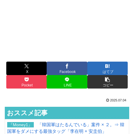
X
Facebook
はてブ
Pocket
LINE
コピー
2025.07.04
おススメ記事
「韓国軍はたるんでいる」案件 × ２。⇒ 韓
『Money1』
国軍をダメにする最強タッグ「李在明 + 安圭伯」