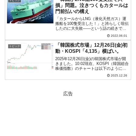
トピック
韓国メディアが報じ...
損」問題。泣きつくもカタールは
門前払いの構え
「カタールからLNG（液化天然ガス）運
搬船を100隻受注した！」と誇らしく喧伝
したのに大失敗――という話の続きで
す。安値受注の報いがきています。100隻
2022.06.01
受注ジャックポットの裏側2020年06月01
日、カタールの国営エネルギー会社『カ
「韓国株式市場」12月26日(金)初
トピック
タール・...
動・KOSPI「4,135」横ばい。
2025年12月26日(金)の韓国株式市場が開
きました。10:02現在、KOSPI（韓国総合
株価指数）のチャートは以下のようにな
っています（チャートは
2025.12.26
『Investing.com』より引用）。投資家別
売買動向は以下です。⇒データ引用元：
『f...
広告