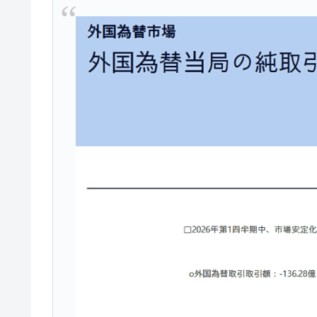
壟断
韓国･警察職員が「丸刈りになって抗
『Money1』
中国だけが鉄鋼輸出を異常増加させる 
『Money1』
韓国製造業「半導体絶好調」のウラで他
『Money1』
【米韓激突案件】韓国消費者院が『クーパ
『Money1』
韓国で猛暑。南東部では干ばつ
『Money1』
韓国型イージス搭載の次世代駆逐艦「KD
『Money1』
【対日本円】ウォン安が急進！ 日米
『Money1』
韓国政府『BYD』車への補助金を全廃 
『Money1』
1.9倍！
在韓米国大使スティールが着韓！⇒ 
『Money1』
ドを掲げる「在韓反米勢力」
韓国政府「2035年までに18.4GW規
『Money1』