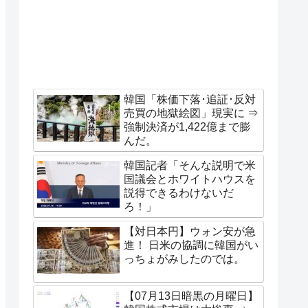
韓国「株価下落･追証･反対
売買の地獄絵図」現実に ⇒
強制決済が1,422億まで膨
んだ。
韓国記者「そんな説明で米
国議会とホワイトハウスを
説得できるわけないだ
ろ！」
【対日本円】ウォン安が急
進！ 日米の協調に韓国がい
っちょがみしたのでは。
【07月13日暗黒の月曜日】