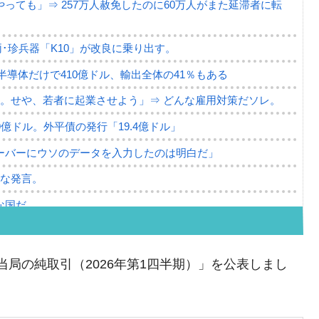
っても」⇒ 257万人赦免したのに60万人がまた延滞者に転
･珍兵器「K10」が改良に乗り出す。
。半導体だけで410億ドル、輸出全体の41％もある
。せや、若者に起業させよう」⇒ どんな雇用対策だソレ。
79億ドル。外平債の発行「19.4億ドル」
ーバーにウソのデータを入力したのは明白だ」
薄な発言。
な国だ。
ます」⇒「金を経由するドル入手」手段ではないのか？
4億ドル」まで拡大 ⇒ 海外資金の動きに強く左右される状態
替当局の純取引（2026年第1四半期）」を公表しまし
ない「50.5％」に上昇
れた ⇒ 国家が行った恐るべき株価操作であり、空前の国政