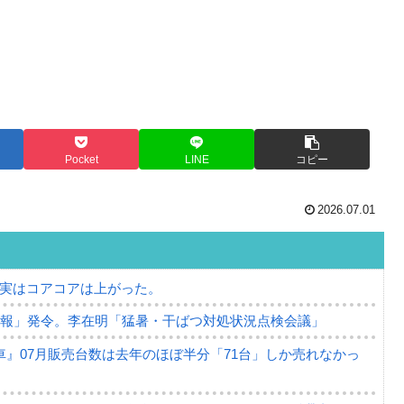
Pocket
LINE
コピー
2026.07.01
⇒ 実はコアコアは上がった。
警報」発令。李在明「猛暑・干ばつ対処状況点検会議」
』07月販売台数は去年のほぼ半分「71台」しか売れなかっ