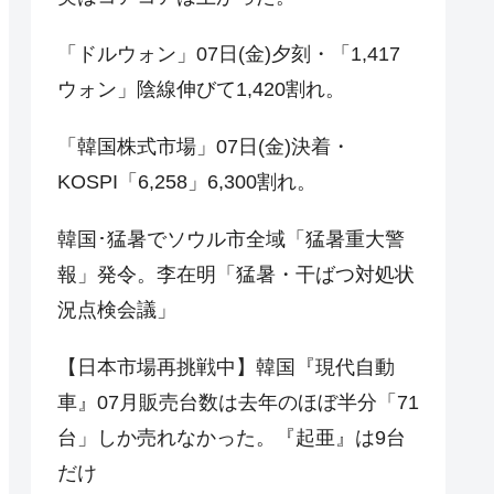
「ドルウォン」07日(金)夕刻・「1,417
ウォン」陰線伸びて1,420割れ。
「韓国株式市場」07日(金)決着・
KOSPI「6,258」6,300割れ。
韓国･猛暑でソウル市全域「猛暑重大警
報」発令。李在明「猛暑・干ばつ対処状
況点検会議」
【日本市場再挑戦中】韓国『現代自動
車』07月販売台数は去年のほぼ半分「71
台」しか売れなかった。『起亜』は9台
だけ