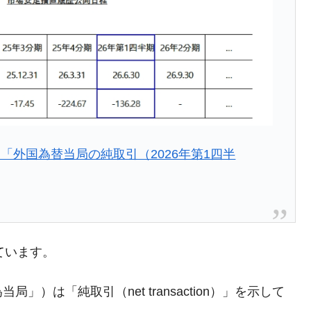
清算はほぼ終わった」
兆蒸発。
うキャンペーン」⇒ あの名物教授も登場！
さすぎ」では。
む。営業利益80.2％も減少
ットにぶん殴る法案」提出！⇒ クーパン問題は合衆国企業に対
「外国為替当局の純取引（2026年第1四半
暴落に他人事のような発言。
年2Qの業績「史上最高益」当期純利益は前年同期比13.4倍に。
危機 ⇒ 10.7兆では損が出るからできない。
ています。
月29日(水)もサイドカー・サーキットブレイカーの二段コンボ
）は「純取引（net transaction）」を示して
産業の半分未満しか雇用を生まない