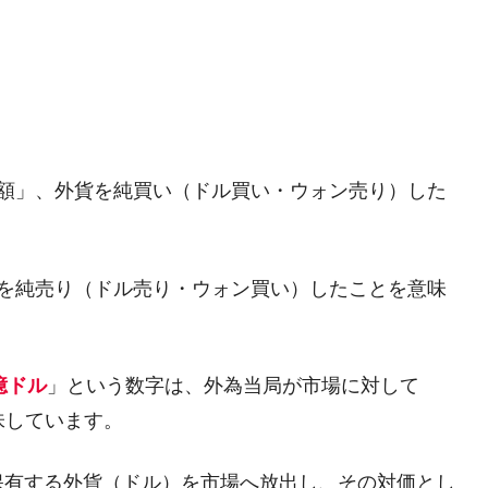
術の塊！
都道府県とは？
がもらえる賞金とは？
却額」、外貨を純買い（ドル買い・ウォン売り）した
？
りそうなスーパーリーグとは？
貨を純売り（ドル売り・ウォン買い）したことを意味
高位だった選手とは？
打っている意外な選手とは？
は？
8億ドル
」という数字は、外為当局が市場に対して
味しています。
保有する外貨（ドル）を市場へ放出し、その対価とし