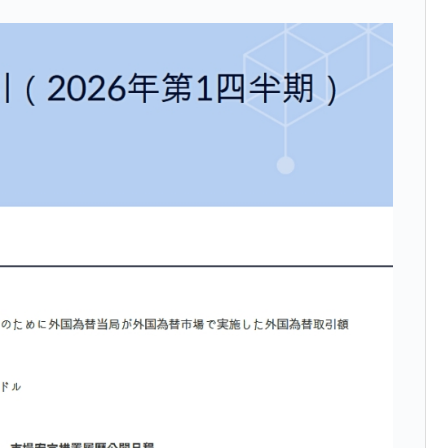
議活動」
⇒ 中国の過剰生産が世界を蝕む。
業種は全般的「不調」⇒ PSIが示す現況は決して良くない。
ン』1人当たり賠償10万ウォンを認定 ⇒ 総額3兆7,000億
DX」1番艦、2032年竣工と公示
の協調に韓国がいっちょがみしたのでは。
⇒ 実は韓国で『BYD』車は売れている。6カ月で対前年同期比
さっそく空港に詰めかけ「出て行け！」「極右勢力」のプラカー
模のAIデータセンター整備」⇒ だから無理だってば。