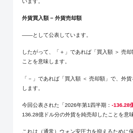
います。
日本の誇る海洋資源調査船『白嶺』は先進技
Fact1
夏の甲子園、優勝校を最も多く輩出している
Fact1
外貨買入額 − 外貨売却額
今話題の「楽天ライオンズ」とは？
Fact1
――として公表しています。
奇跡の毛色「白毛馬」とは？
Fact1
全て勝つといくら？ 競馬GI競走で勝利騎手
Fact1
したがって、「＋」であれば「買入額 ＞ 売
平成仮面ライダーの意外すぎるモチーフとは
Fact1
ことを意味します。
発表から2日で大崩壊、鳴かず飛ばずに終わ
Fact1
「－」であれば「買入額 ＜ 売却額」で、外
日本人マスターズ挑戦の歴史。松山以前に最
Fact1
します。
甲子園通算本塁打、最多の清原に次いで多く
Fact1
セレクトセールの高額取引馬が稼いだ金額と
Fact1
今回公表された「2026年第1四半期：
-136.2
136.28億ドル分の外貨を純売却したことを意
これは（通常）ウォン安圧力を抑えるために