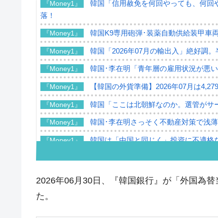
韓国「信用赦免を何回やっても、何回や
『Money1』
落！
韓国K9専用砲弾･装薬自動供給装甲車両
『Money1』
韓国「2026年07月の輸出入」絶好調
『Money1』
韓国･李在明「青年層の雇用状況が悪い
『Money1』
【韓国の外貨準備】2026年07月は4,2
『Money1』
韓国「ここは北朝鮮なのか。選管がサ
『Money1』
韓国･李在明さっそく不動産対策で浅
『Money1』
韓国は「中国と同じく」投資に不適格
『Money1』
『韓国銀行』が「金の保有量を増やし
『Money1』
韓国･外為取引量「1日当たり1,214.
『Money1』
2026年06月30日、『韓国銀行』が「外国為
韓国･帰ってきた李在明。李在明を支持し
『Money1』
た。
韓国大統領府ボンクラ政策室長が告発さ
『Money1』