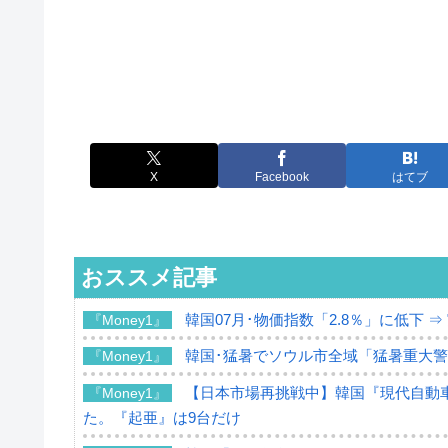
X
Facebook
はてブ
おススメ記事
韓国07月･物価指数「2.8％」に低下 
『Money1』
韓国･猛暑でソウル市全域「猛暑重大
『Money1』
【日本市場再挑戦中】韓国『現代自動車
『Money1』
た。『起亜』は9台だけ