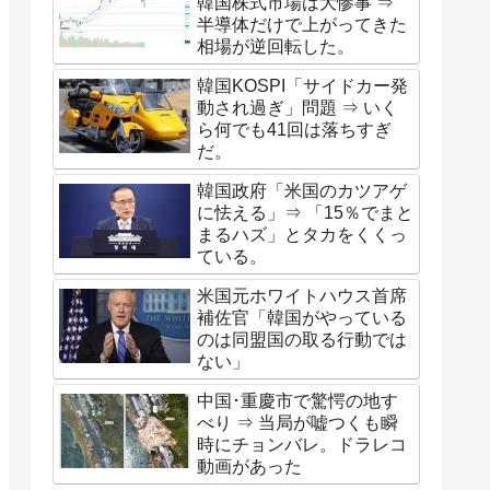
韓国株式市場は大惨事 ⇒
半導体だけで上がってきた
相場が逆回転した。
韓国KOSPI「サイドカー発
動され過ぎ」問題 ⇒ いく
ら何でも41回は落ちすぎ
だ。
韓国政府「米国のカツアゲ
に怯える」⇒ 「15％でまと
まるハズ」とタカをくくっ
ている。
米国元ホワイトハウス首席
補佐官「韓国がやっている
のは同盟国の取る行動では
ない」
中国･重慶市で驚愕の地す
べり ⇒ 当局が嘘つくも瞬
時にチョンバレ。ドラレコ
動画があった