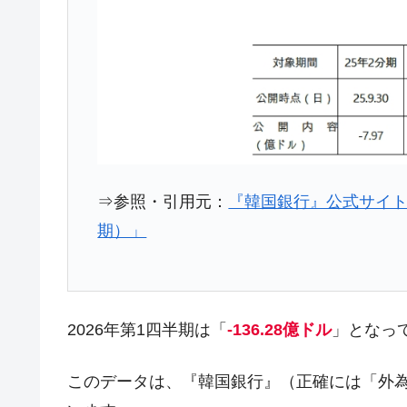
JPモルガン「韓国レバレッジETFの
『Money1』
韓国『国民年金公団』株価暴落で200
『Money1』
韓国政府「ニセＫ-ブランドを通報しよ
『Money1』
韓国「橋が落ちました」⇒ 耐久性「な
『Money1』
韓国鉄鋼最大手『POSCO』ズブズブ沈
『Money1』
米国下院「韓国の公務員個人をターゲ
『Money1』
⇒参照・引用元：
『韓国銀行』公式サイト
する差別。許してはおかぬ
期）」
韓国ボンクラ政策室長･金容範、株価
『Money1』
韓国半導体『SKハイニックス』2026
『Money1』
韓国･加徳島新国際空港「またも暗礁」の
『Money1』
2026年第1四半期は「
-136.28億ドル
」となっ
【速報】韓国株式市場の暴落・本日07
『Money1』
発動！
このデータは、『韓国銀行』（正確には「外為当局」
IT産業は人を雇用する効果は低い。全
『Money1』